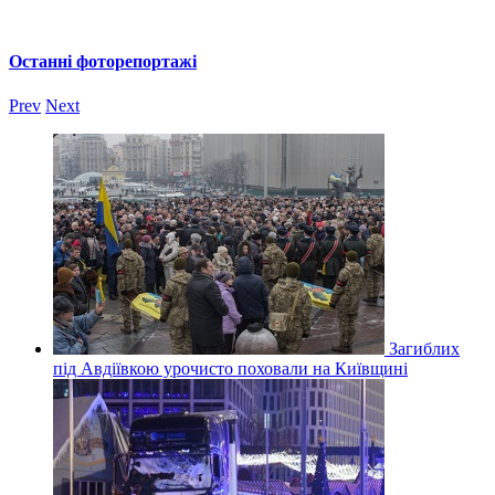
Останні фоторепортажі
Prev
Next
Загиблих
під Авдіївкою урочисто поховали на Київщині