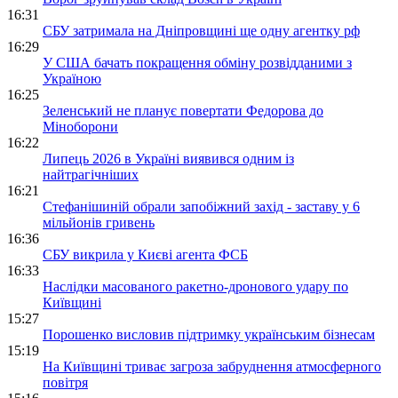
16:31
СБУ затримала на Дніпровщині ще одну агентку рф
16:29
У США бачать покращення обміну розвідданими з
Україною
16:25
Зеленський не планує повертати Федорова до
Міноборони
16:22
Липець 2026 в Україні виявився одним із
найтрагічніших
16:21
Стефанішиній обрали запобіжний захід - заставу у 6
мільйонів гривень
16:36
СБУ викрила у Києві агента ФСБ
16:33
Наслідки масованого ракетно-дронового удару по
Київщині
15:27
Порошенко висловив підтримку українським бізнесам
15:19
На Київщині триває загроза забруднення атмосферного
повітря