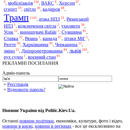
6
156
6
67
мобілізація
Херсон
,
,
ВАКС
,
,
10
30
48
світло
кадиров
єгипет
,
,
,
Трамп
1145
23
атака НПЗ
,
,
Рязанський
1
2
30
ухилянти
НПЗ
,
відключення світла
,
,
12
1
81
Сумщина
Усик
,
винищувачі Rafale
,
,
52
1
67
1
Ставка
канада
,
Рязань
,
,
літаки МіГ
,
30
81
12
Рютте
Харківщина
,
,
Черкащина
,
львів
15
84
205
Дніпропетровщина
зміни
,
,
,
1
41
воєнний стан
рух суден
,
РЕКЛАМНІ ПОСИЛАННЯ
Адмін-панель
+
Реєстрація
+
Відновити пароль?
Новини України від Politic.Kiev.Ua.
Останні
новини політики
, економіки, культури, фото і відео,
новини в києві
,
новини в регіонах
- все це ексклюзивно на