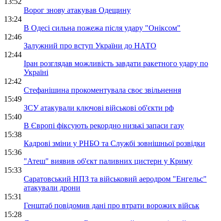
13:52
Ворог знову атакував Одещину
13:24
В Одесі сильна пожежа після удару "Оніксом"
12:46
Залужний про вступ України до НАТО
12:44
Іран розглядав можливість завдати ракетного удару по
Україні
12:42
Стефанішина прокоментувала своє звільнення
15:49
ЗСУ атакували ключові військові об'єкти рф
15:40
В Європі фіксують рекордно низькі запаси газу
15:38
Кадрові зміни у РНБО та Службі зовнішньої розвідки
15:36
"Атеш" виявив об'єкт паливних цистерн у Криму
15:33
Саратовський НПЗ та військовий аеродром "Енгельс"
атакували дрони
15:31
Генштаб повідомив дані про втрати ворожих військ
15:28