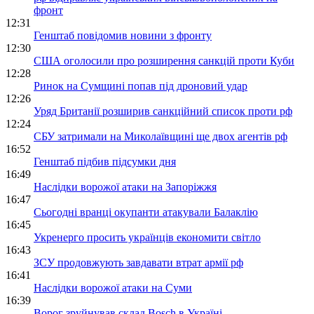
фронт
12:31
Генштаб повідомив новини з фронту
12:30
США оголосили про розширення санкцій проти Куби
12:28
Ринок на Сумщині попав під дроновий удар
12:26
Уряд Британії розширив санкційний список проти рф
12:24
СБУ затримали на Миколаївщині ще двох агентів рф
16:52
Генштаб підбив підсумки дня
16:49
Наслідки ворожої атаки на Запоріжжя
16:47
Сьогодні вранці окупанти атакували Балаклію
16:45
Укренерго просить українців економити світло
16:43
ЗСУ продовжують завдавати втрат армії рф
16:41
Наслідки ворожої атаки на Суми
16:39
Ворог зруйнував склад Bosch в Україні