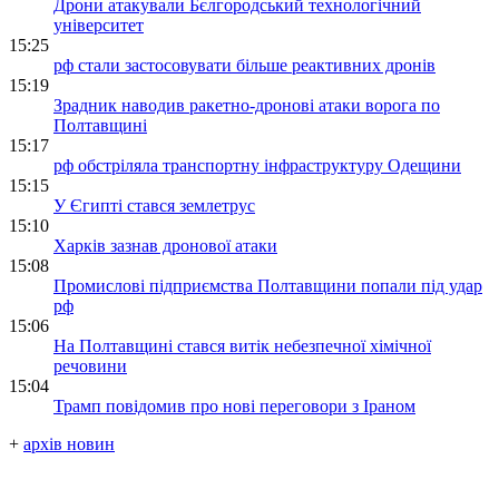
Дрони атакували Бєлгородський технологічний
університет
15:25
рф стали застосовувати більше реактивних дронів
15:19
Зрадник наводив ракетно-дронові атаки ворога по
Полтавщині
15:17
рф обстріляла транспортну інфраструктуру Одещини
15:15
У Єгипті стався землетрус
15:10
Харків зазнав дронової атаки
15:08
Промислові підприємства Полтавщини попали під удар
рф
15:06
На Полтавщині стався витік небезпечної хімічної
речовини
15:04
Трамп повідомив про нові переговори з Іраном
+
архів новин