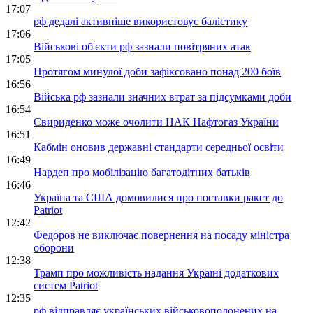
17:07
рф дедалі активніше використовує балістику
17:06
Військові об'єкти рф зазнали повітряних атак
17:05
Протягом минулої доби зафіксовано понад 200 боїв
16:56
Війська рф зазнали значних втрат за підсумками доби
16:54
Свириденко може очолити НАК Нафтогаз України
16:51
Кабмін оновив державні стандарти середньої освіти
16:49
Нардеп про мобілізацію багатодітних батьків
16:46
Україна та США домовилися про поставки ракет до
Patriot
12:42
Федоров не виключає повернення на посаду міністра
оборони
12:38
Трамп про можливість надання Україні додаткових
систем Patriot
12:35
рф відправляє українських військовополонених на