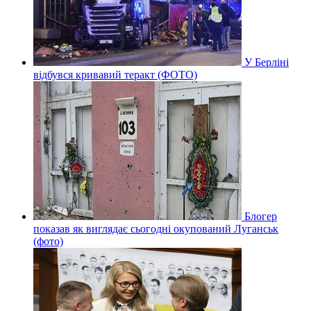
У Берліні
відбувся кривавий теракт (ФОТО)
Блогер
показав як виглядає сьогодні окупований Луганськ
(фото)