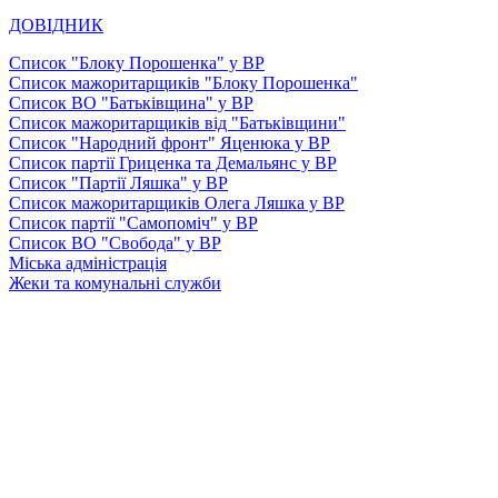
ДОВІДНИК
Список "Блоку Порошенка" у ВР
Список мажоритарщиків "Блоку Порошенка"
Список ВО "Батьківщина" у ВР
Список мажоритарщиків від "Батьківщини"
Список "Народний фронт" Яценюка у ВР
Список партії Гриценка та Демальянс у ВР
Список "Партії Ляшка" у ВР
Список мажоритарщиків Олега Ляшка у ВР
Список партії "Самопоміч" у ВР
Список ВО "Свобода" у ВР
Міська адміністрація
Жеки та комунальні служби