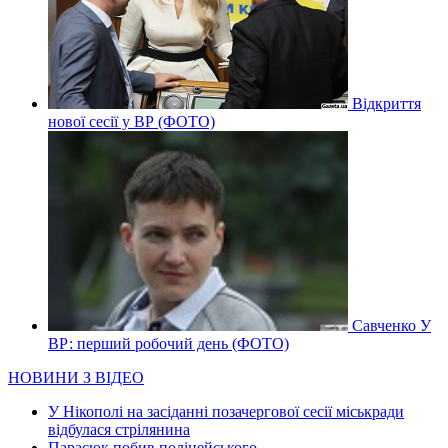
Відкриття
нової сесії у ВР (ФОТО)
Савченко У
ВР: перший робочий день (ФОТО)
НОВИНИ З ВІДЕО
У Нікополі на засіданні позачергової сесії міськради
відбулася стрілянина
Парасюк побив поліцейського