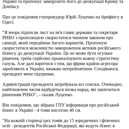
Україні та пропонує заморозити його до деокупації Криму та
Донбасу.
Про це повідомив генпрокурор Юрій Луценко на брифінгу в
Одесі.
"Я вчора підписав лист на ім'я глави держави та секретаря
РНБО з пропозицією скористатися чинним законом про
санкції, який передбачає багато варіантів. Пропоную
скористатися можливістю замороження активів російського
бізнесу до деокупації України. Це не може бути огульне
рішення, треба серйозно проаналізувати кожну стратегічну
галузь. Але далі варитися з тим, що фірми країни-агресора
заробляють в Україні, вважаю неприйнятним. Сподіваюся,
президент мене підтримає.
Адміністрація президента затребувала всі списки. Очевидно,
найближчим часом відбудеться низка нарад, які закінчаться
рішенням РНБО", - сказав Луценко.
Він повідомив, що зібрана ГПУ інформація про російський
бізнес в Україні - 4 томи висотою 40 см.
"На кожній сторінці цих томів до 15 юридичних і фізичних
осіб - резидентів Російської Федерації, які ведуть бізнес в