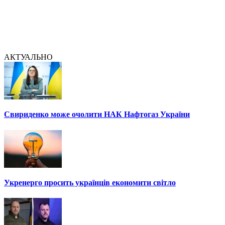
АКТУАЛЬНО
Свириденко може очолити НАК Нафтогаз України
Укренерго просить українців економити світло