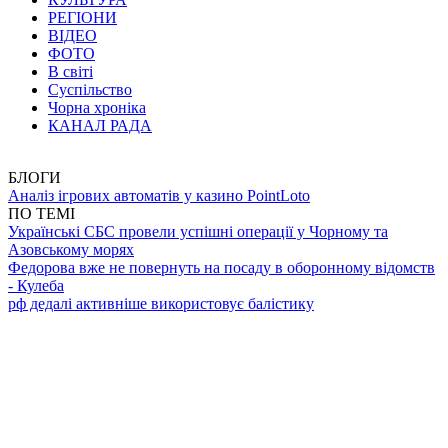
РЕГІОНИ
ВІДЕО
ФОТО
В світі
Суспільство
Чорна хроніка
КАНАЛ РАДА
БЛОГИ
Аналіз ігрових автоматів у казино PointLoto
ПО ТЕМІ
Українські СБС провели успішні операції у Чорному та
Азовському морях
Федорова вже не повернуть на посаду в оборонному відомств
- Кулеба
рф дедалі активніше використовує балістику