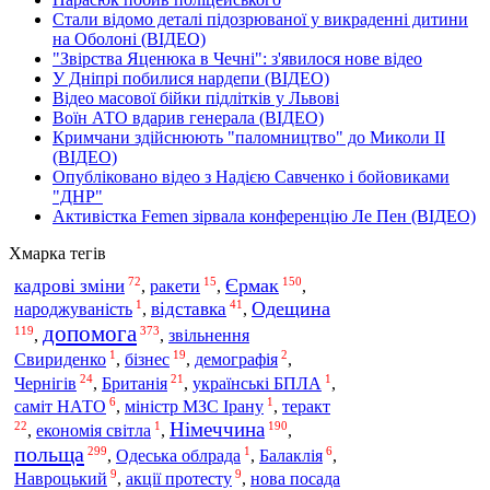
Стали відомо деталі підозрюваної у викраденні дитини
на Оболоні (ВІДЕО)
"Звірства Яценюка в Чечні": з'явилося нове відео
У Дніпрі побилися нардепи (ВІДЕО)
Відео масової бійки підлітків у Львові
Воїн АТО вдарив генерала (ВІДЕО)
Кримчани здійснюють "паломництво" до Миколи ІІ
(ВІДЕО)
Опубліковано відео з Надією Савченко і бойовиками
"ДНР"
Активістка Femen зірвала конференцію Ле Пен (ВІДЕО)
Хмарка тегів
72
15
150
Єрмак
кадрові зміни
,
ракети
,
,
1
41
Одещина
відставка
народжуваність
,
,
допомога
119
373
,
,
звільнення
1
19
2
бізнес
Свириденко
,
,
демографія
,
24
21
1
Чернігів
Британія
,
,
українські БПЛА
,
6
1
теракт
саміт НАТО
,
міністр МЗС Ірану
,
Німеччина
22
1
190
,
економія світла
,
,
польща
299
1
6
,
Одеська облрада
,
Балаклія
,
9
9
Навроцький
,
акції протесту
,
нова посада