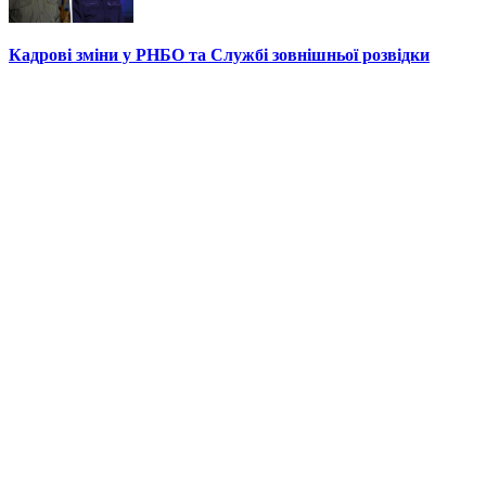
Кадрові зміни у РНБО та Службі зовнішньої розвідки