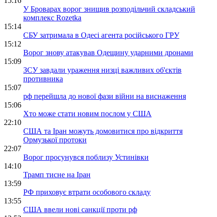
15:16
У Броварах ворог знищив розподільчий складський
комплекс Rozetka
15:14
СБУ затримала в Одесі агента російського ГРУ
15:12
Ворог знову атакував Одещину ударними дронами
15:09
ЗСУ завдали ураження низці важливих об'єктів
противника
15:07
рф перейшла до нової фази війни на виснаження
15:06
Хто може стати новим послом у США
22:10
США та Іран можуть домовитися про відкриття
Ормузької протоки
22:07
Ворог просунувся поблизу Устинівки
14:10
Трамп тисне на Іран
13:59
РФ приховує втрати особового складу
13:55
США ввели нові санкції проти рф