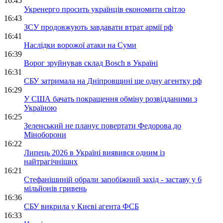
16:45
Укренерго просить українців економити світло
16:43
ЗСУ продовжують завдавати втрат армії рф
16:41
Наслідки ворожої атаки на Суми
16:39
Ворог зруйнував склад Bosch в Україні
16:31
СБУ затримала на Дніпровщині ще одну агентку рф
16:29
У США бачать покращення обміну розвідданими з
Україною
16:25
Зеленський не планує повертати Федорова до
Міноборони
16:22
Липець 2026 в Україні виявився одним із
найтрагічніших
16:21
Стефанішиній обрали запобіжний захід - заставу у 6
мільйонів гривень
16:36
СБУ викрила у Києві агента ФСБ
16:33