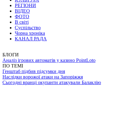
РЕГІОНИ
ВІДЕО
ФОТО
В світі
Суспільство
Чорна хроніка
КАНАЛ РАДА
БЛОГИ
Аналіз ігрових автоматів у казино PointLoto
ПО ТЕМІ
Генштаб підбив підсумки дня
Наслідки ворожої атаки на Запоріжжя
Сьогодні вранці окупанти атакували Балаклію