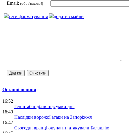
Email:
(обов'язково!)
теги форматування
додати смайли
Останні новини
16:52
Генштаб підбив підсумки дня
16:49
Наслідки ворожої атаки на Запоріжжя
16:47
Сьогодні вранці окупанти атакували Балаклію