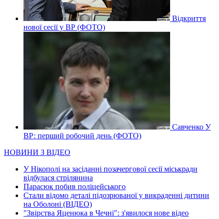
Відкриття
нової сесії у ВР (ФОТО)
Савченко У
ВР: перший робочий день (ФОТО)
НОВИНИ З ВІДЕО
У Нікополі на засіданні позачергової сесії міськради
відбулася стрілянина
Парасюк побив поліцейського
Стали відомо деталі підозрюваної у викраденні дитини
на Оболоні (ВІДЕО)
"Звірства Яценюка в Чечні": з'явилося нове відео