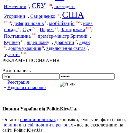
СБУ
1
818
Німеччини
,
,
президент
США
1
11
Угорщини
,
Свириденко
,
1353
1
155
мобілізація
,
дефіцит човнів
,
,
нова
6
223
21
192
Суд
Запоріжжя
посада
,
,
Париж
,
,
55
1
Полтавщина
,
прем'єр-міністр Британії
,
10
1
2
Кушнер
,
лідер Ірану
,
Драпатий
,
Зідан
1
8
2
,
довіра українців
,
відключення світла
,
100
зустріч
РЕКЛАМНІ ПОСИЛАННЯ
Адмін-панель
+
Реєстрація
+
Відновити пароль?
Новини України від Politic.Kiev.Ua.
Останні
новини політики
, економіки, культури, фото і відео,
новини в києві
,
новини в регіонах
- все це ексклюзивно на
сайті Politic.Kiev.Ua.