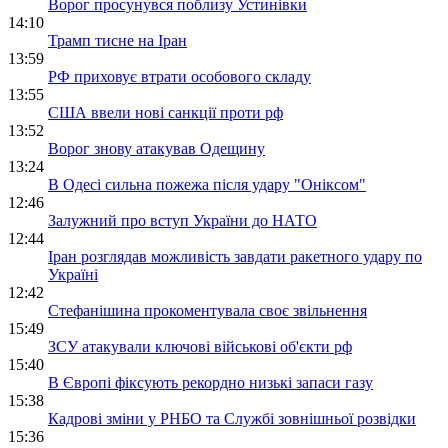
Ворог просунувся поблизу Устинівки
14:10
Трамп тисне на Іран
13:59
РФ приховує втрати особового складу
13:55
США ввели нові санкції проти рф
13:52
Ворог знову атакував Одещину
13:24
В Одесі сильна пожежа після удару "Оніксом"
12:46
Залужний про вступ України до НАТО
12:44
Іран розглядав можливість завдати ракетного удару по
Україні
12:42
Стефанішина прокоментувала своє звільнення
15:49
ЗСУ атакували ключові військові об'єкти рф
15:40
В Європі фіксують рекордно низькі запаси газу
15:38
Кадрові зміни у РНБО та Службі зовнішньої розвідки
15:36