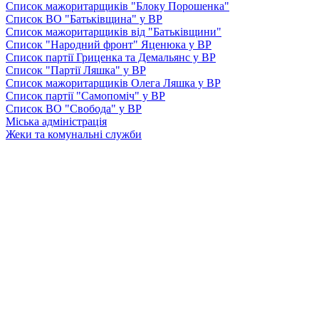
Список мажоритарщиків "Блоку Порошенка"
Список ВО "Батьківщина" у ВР
Список мажоритарщиків від "Батьківщини"
Список "Народний фронт" Яценюка у ВР
Список партії Гриценка та Демальянс у ВР
Список "Партії Ляшка" у ВР
Список мажоритарщиків Олега Ляшка у ВР
Список партії "Самопоміч" у ВР
Список ВО "Свобода" у ВР
Міська адміністрація
Жеки та комунальні служби