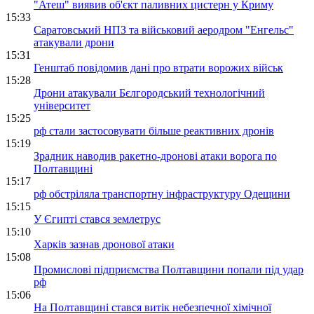
"Атеш" виявив об'єкт паливних цистерн у Криму
15:33
Саратовський НПЗ та військовий аеродром "Енгельс"
атакували дрони
15:31
Генштаб повідомив дані про втрати ворожих військ
15:28
Дрони атакували Бєлгородський технологічний
університет
15:25
рф стали застосовувати більше реактивних дронів
15:19
Зрадник наводив ракетно-дронові атаки ворога по
Полтавщині
15:17
рф обстріляла транспортну інфраструктуру Одещини
15:15
У Єгипті стався землетрус
15:10
Харків зазнав дронової атаки
15:08
Промислові підприємства Полтавщини попали під удар
рф
15:06
На Полтавщині стався витік небезпечної хімічної