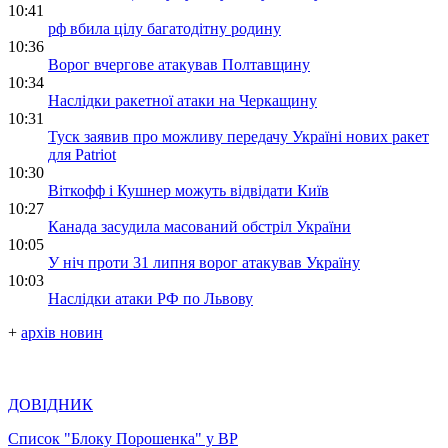
10:41
рф вбила цілу багатодітну родину
10:36
Ворог вчергове атакував Полтавщину
10:34
Наслідки ракетної атаки на Черкащину
10:31
Туск заявив про можливу передачу Україні нових ракет
для Patriot
10:30
Віткофф і Кушнер можуть відвідати Київ
10:27
Канада засудила масований обстріл України
10:05
У ніч проти 31 липня ворог атакував Україну
10:03
Наслідки атаки РФ по Львову
+
архів новин
ДОВІДНИК
Список "Блоку Порошенка" у ВР