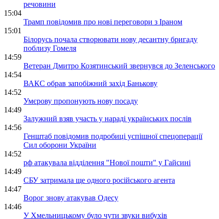
речовини
15:04
Трамп повідомив про нові переговори з Іраном
15:01
Білорусь почала створювати нову десантну бригаду
поблизу Гомеля
14:59
Ветеран Дмитро Козятинський звернувся до Зеленського
14:54
ВАКС обрав запобіжний захід Банькову
14:52
Умєрову пропонують нову посаду
14:49
Залужний взяв участь у нараді українських послів
14:56
Генштаб повідомив подробиці успішної спецоперації
Сил оборони України
14:52
рф атакувала відділення "Нової пошти" у Гайсині
14:49
СБУ затримала ще одного російського агента
14:47
Ворог знову атакував Одесу
14:46
У Хмельницькому було чути звуки вибухів