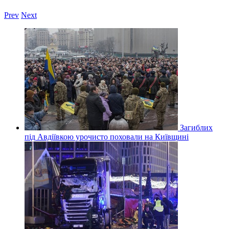
Prev
Next
Загиблих
під Авдіївкою урочисто поховали на Київщині