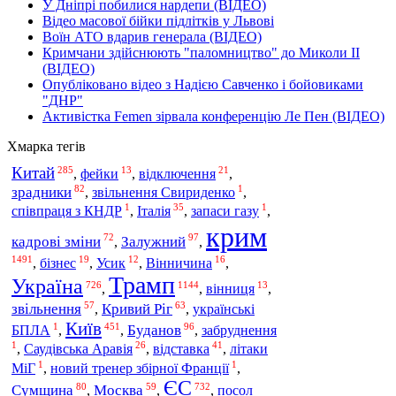
У Дніпрі побилися нардепи (ВІДЕО)
Відео масової бійки підлітків у Львові
Воїн АТО вдарив генерала (ВІДЕО)
Кримчани здійснюють "паломництво" до Миколи ІІ
(ВІДЕО)
Опубліковано відео з Надією Савченко і бойовиками
"ДНР"
Активістка Femen зірвала конференцію Ле Пен (ВІДЕО)
Хмарка тегів
Китай
285
13
21
,
фейки
,
відключення
,
82
1
зрадники
,
звільнення Свириденко
,
1
35
1
Італія
співпраця з КНДР
,
,
запаси газу
,
крим
72
97
кадрові зміни
Залужний
,
,
1491
19
12
16
,
бізнес
,
Усик
,
Вінничина
,
Трамп
Україна
726
1144
13
,
,
вінниця
,
57
63
звільнення
Кривий Ріг
,
,
українські
Київ
1
451
96
Буданов
БПЛА
,
,
,
забруднення
1
26
41
Саудівська Аравія
відставка
,
,
,
літаки
1
1
МіГ
,
новий тренер збірної Франції
,
ЄС
80
59
732
Сумщина
Москва
,
,
,
посол