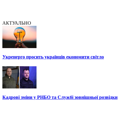
АКТУАЛЬНО
Укренерго просить українців економити світло
Кадрові зміни у РНБО та Службі зовнішньої розвідки