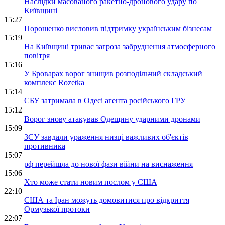
Наслідки масованого ракетно-дронового удару по
Київщині
15:27
Порошенко висловив підтримку українським бізнесам
15:19
На Київщині триває загроза забруднення атмосферного
повітря
15:16
У Броварах ворог знищив розподільчий складський
комплекс Rozetka
15:14
СБУ затримала в Одесі агента російського ГРУ
15:12
Ворог знову атакував Одещину ударними дронами
15:09
ЗСУ завдали ураження низці важливих об'єктів
противника
15:07
рф перейшла до нової фази війни на виснаження
15:06
Хто може стати новим послом у США
22:10
США та Іран можуть домовитися про відкриття
Ормузької протоки
22:07