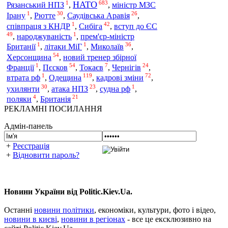
1
683
НАТО
Рязанський НПЗ
,
,
міністр МЗС
1
30
26
Ірану
,
Рютте
,
Саудівська Аравія
,
1
42
співпраця з КНДР
,
Сибіга
,
вступ до ЄС
49
1
,
народжуваність
,
прем'єр-міністр
1
1
36
Британії
,
літаки МіГ
,
Миколаїв
,
54
Херсонщина
,
новий тренер збірної
1
54
7
24
Франції
,
Пєсков
,
Токаєв
,
Чернігів
,
1
119
72
Одещина
втрата рф
,
,
кадрові зміни
,
30
23
1
ухилянти
,
атака НПЗ
,
судна рф
,
4
21
поляки
,
Британія
РЕКЛАМНІ ПОСИЛАННЯ
Адмін-панель
+
Реєстрація
+
Відновити пароль?
Новини України від Politic.Kiev.Ua.
Останні
новини політики
, економіки, культури, фото і відео,
новини в києві
,
новини в регіонах
- все це ексклюзивно на