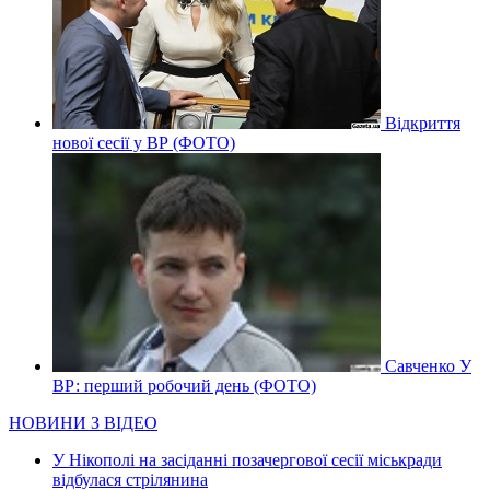
Відкриття
нової сесії у ВР (ФОТО)
Савченко У
ВР: перший робочий день (ФОТО)
НОВИНИ З ВІДЕО
У Нікополі на засіданні позачергової сесії міськради
відбулася стрілянина