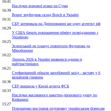
16:41
Наслідки ворожої атаки на Суми
16:39
Ворог зруйнував склад Bosch в Україні
16:31
СБУ затримала на Дніпровщині ще одну агентку рф
16:29
У США бачать покращення обміну розвідданими з
Україною
16:25
Зеленський не планує повертати Федорова до
Міноборони
16:22
Липець 2026 в Україні виявився одним із
найтрагічніших
16:21
Стефанішиній обрали запобіжний захід - заставу у 6
мільйонів гривень
16:36
СБУ викрила у Києві агента ФСБ
16:33
Наслідки масованого ракетно-дронового удару по
Київщині
15:27
Порошенко висловив підтримку українським бізнесам