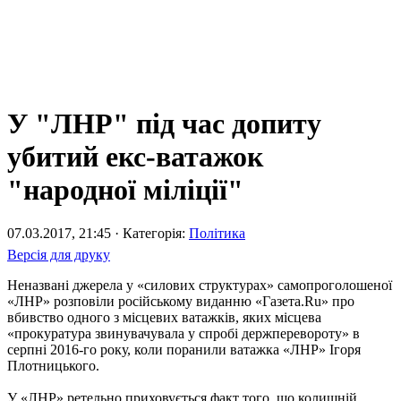
У "ЛНР" під час допиту
убитий екс-ватажок
"народної міліції"
07.03.2017, 21:45 · Категорія:
Політика
Версія для друку
Неназвані джерела у «силових структурах» самопроголошеної
«ЛНР» розповіли російському виданню «Газета.Ru» про
вбивство одного з місцевих ватажків, яких місцева
«прокуратура звинувачувала у спробі держперевороту» в
серпні 2016-го року, коли поранили ватажка «ЛНР» Ігоря
Плотницького.
У «ЛНР» ретельно приховується факт того, що колишній