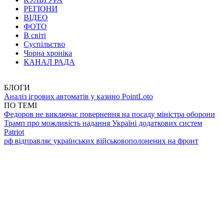
РЕГІОНИ
ВІДЕО
ФОТО
В світі
Суспільство
Чорна хроніка
КАНАЛ РАДА
БЛОГИ
Аналіз ігрових автоматів у казино PointLoto
ПО ТЕМІ
Федоров не виключає повернення на посаду міністра оборони
Трамп про можливість надання Україні додаткових систем
Patriot
рф відправляє українських військовополонених на фронт