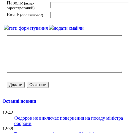
Пароль:
(якщо
зареєстрований)
Email:
(обов'язково!)
теги форматування
додати смайли
Останні новини
12:42
Федоров не виключає повернення на посаду міністра
оборони
12:38