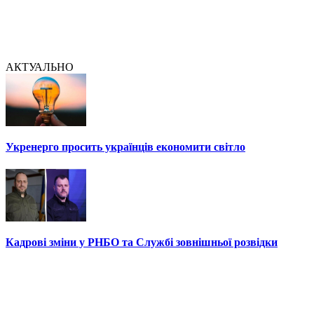
АКТУАЛЬНО
Укренерго просить українців економити світло
Кадрові зміни у РНБО та Службі зовнішньої розвідки