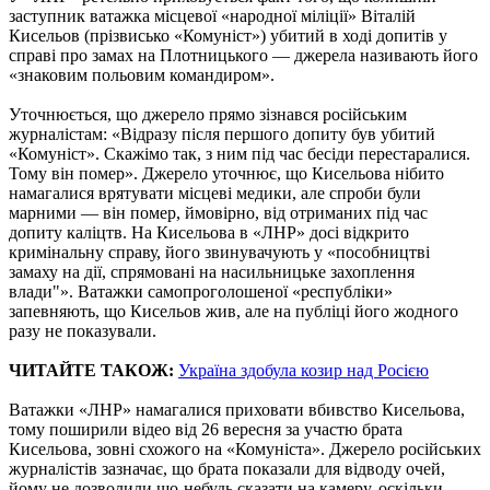
заступник ватажка місцевої «народної міліції» Віталій
Кисельов (прізвисько «Комуніст») убитий в ході допитів у
справі про замах на Плотницького — джерела називають його
«знаковим польовим командиром».
Уточнюється, що джерело прямо зізнався російським
журналістам: «Відразу після першого допиту був убитий
«Комуніст». Скажімо так, з ним під час бесіди перестаралися.
Тому він помер». Джерело уточнює, що Кисельова нібито
намагалися врятувати місцеві медики, але спроби були
марними — він помер, ймовірно, від отриманих під час
допиту каліцтв. На Кисельова в «ЛНР» досі відкрито
кримінальну справу, його звинувачують у «пособництві
замаху на дії, спрямовані на насильницьке захоплення
влади"». Ватажки самопроголошеної «республіки»
запевняють, що Кисельов жив, але на публіці його жодного
разу не показували.
ЧИТАЙТЕ ТАКОЖ:
Україна здобула козир над Росією
Ватажки «ЛНР» намагалися приховати вбивство Кисельова,
тому поширили відео від 26 вересня за участю брата
Кисельова, зовні схожого на «Комуніста». Джерело російських
журналістів зазначає, що брата показали для відводу очей,
йому не дозволили що-небудь сказати на камеру, оскільки