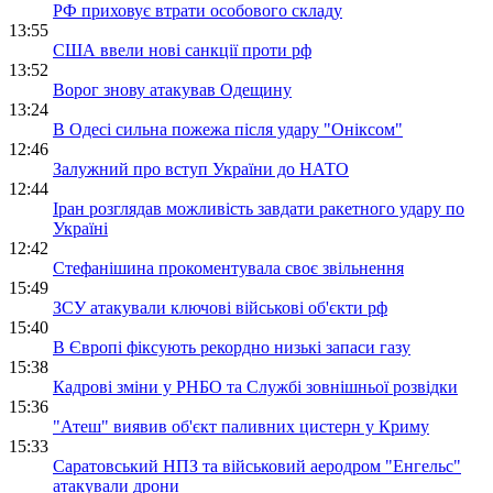
РФ приховує втрати особового складу
13:55
США ввели нові санкції проти рф
13:52
Ворог знову атакував Одещину
13:24
В Одесі сильна пожежа після удару "Оніксом"
12:46
Залужний про вступ України до НАТО
12:44
Іран розглядав можливість завдати ракетного удару по
Україні
12:42
Стефанішина прокоментувала своє звільнення
15:49
ЗСУ атакували ключові військові об'єкти рф
15:40
В Європі фіксують рекордно низькі запаси газу
15:38
Кадрові зміни у РНБО та Службі зовнішньої розвідки
15:36
"Атеш" виявив об'єкт паливних цистерн у Криму
15:33
Саратовський НПЗ та військовий аеродром "Енгельс"
атакували дрони