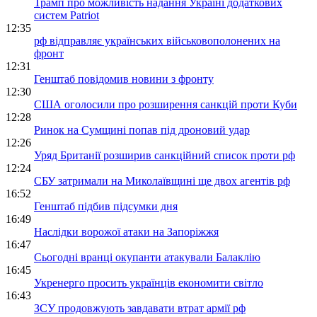
Трамп про можливість надання Україні додаткових
систем Patriot
12:35
рф відправляє українських військовополонених на
фронт
12:31
Генштаб повідомив новини з фронту
12:30
США оголосили про розширення санкцій проти Куби
12:28
Ринок на Сумщині попав під дроновий удар
12:26
Уряд Британії розширив санкційний список проти рф
12:24
СБУ затримали на Миколаївщині ще двох агентів рф
16:52
Генштаб підбив підсумки дня
16:49
Наслідки ворожої атаки на Запоріжжя
16:47
Сьогодні вранці окупанти атакували Балаклію
16:45
Укренерго просить українців економити світло
16:43
ЗСУ продовжують завдавати втрат армії рф