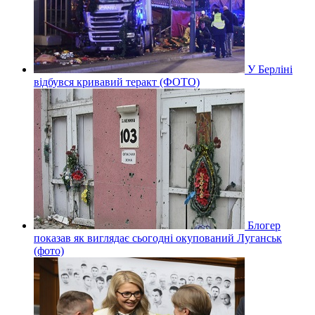
У Берліні
відбувся кривавий теракт (ФОТО)
Блогер
показав як виглядає сьогодні окупований Луганськ
(фото)