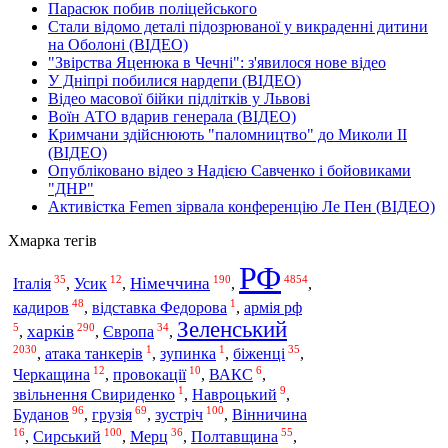
Парасюк побив поліцейського
Стали відомо деталі підозрюваної у викраденні дитини
на Оболоні (ВІДЕО)
"Звірства Яценюка в Чечні": з'явилося нове відео
У Дніпрі побилися нардепи (ВІДЕО)
Відео масової бійки підлітків у Львові
Воїн АТО вдарив генерала (ВІДЕО)
Кримчани здійснюють "паломництво" до Миколи ІІ
(ВІДЕО)
Опубліковано відео з Надією Савченко і бойовиками
"ДНР"
Активістка Femen зірвала конференцію Ле Пен (ВІДЕО)
Хмарка тегів
РФ
35
12
190
4854
Німеччина
Італія
,
Усик
,
,
,
48
1
кадиров
,
відставка Федорова
,
армія рф
Зеленський
5
290
34
харків
,
,
Європа
,
2030
1
1
35
,
атака танкерів
,
зупинка
,
біженці
,
12
10
6
Черкащина
,
провокації
,
ВАКС
,
1
9
звільнення Свириденко
,
Навроцький
,
96
69
100
Буданов
зустріч
,
грузія
,
,
Вінничина
16
100
36
55
Сирський
,
,
Мерц
,
Полтавщина
,