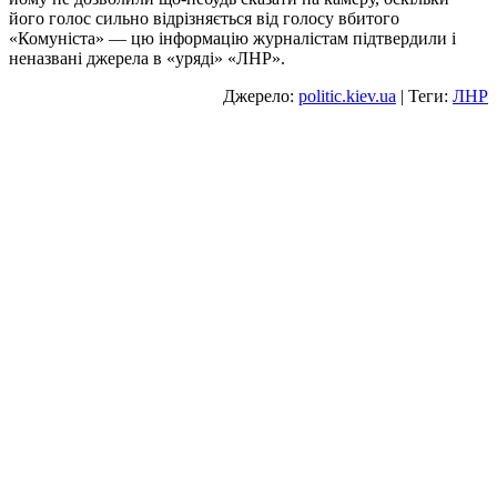
його голос сильно відрізняється від голосу вбитого
«Комуніста» — цю інформацію журналістам підтвердили і
неназвані джерела в «уряді» «ЛНР».
Джерело:
politic.kiev.ua
| Теги:
ЛНР