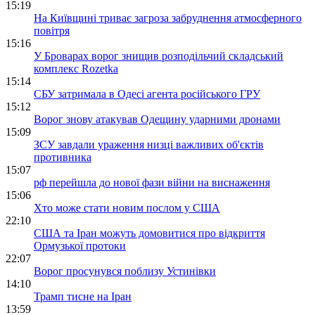
15:19
На Київщині триває загроза забруднення атмосферного
повітря
15:16
У Броварах ворог знищив розподільчий складський
комплекс Rozetka
15:14
СБУ затримала в Одесі агента російського ГРУ
15:12
Ворог знову атакував Одещину ударними дронами
15:09
ЗСУ завдали ураження низці важливих об'єктів
противника
15:07
рф перейшла до нової фази війни на виснаження
15:06
Хто може стати новим послом у США
22:10
США та Іран можуть домовитися про відкриття
Ормузької протоки
22:07
Ворог просунувся поблизу Устинівки
14:10
Трамп тисне на Іран
13:59