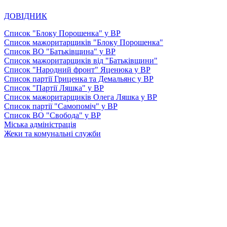
ДОВІДНИК
Список "Блоку Порошенка" у ВР
Список мажоритарщиків "Блоку Порошенка"
Список ВО "Батьківщина" у ВР
Список мажоритарщиків від "Батьківщини"
Список "Народний фронт" Яценюка у ВР
Список партії Гриценка та Демальянс у ВР
Список "Партії Ляшка" у ВР
Список мажоритарщиків Олега Ляшка у ВР
Список партії "Самопоміч" у ВР
Список ВО "Свобода" у ВР
Міська адміністрація
Жеки та комунальні служби