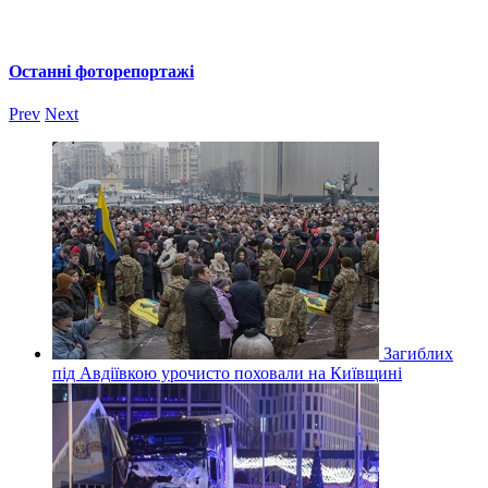
Останні фоторепортажі
Prev
Next
Загиблих
під Авдіївкою урочисто поховали на Київщині