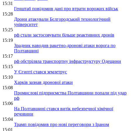
15:31
Генштаб повідомив дані про втрати ворожих військ
15:28
Дрони атакували Бєлгородський технологічний
університет
15:25
рф стали застосовувати більше реактивних дронів
15:19
Зрадник наводив ракетно-дронові атаки ворога по
Полтавщині
15:17
рф обстріляла транспортну інфраструктуру Одещини
15:15
У Єгипті стався землетрус
15:10
Харків зазнав дронової атаки
15:08
Промислові підприємства Полтавщини попали під удар
рф
15:06
На Полтавщині стався витік небезпечної хімічної
речовини
15:04
Трамп повідомив про нові переговори з Іраном
15:01