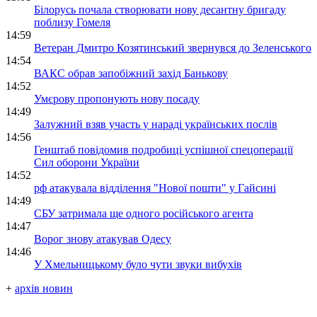
Білорусь почала створювати нову десантну бригаду
поблизу Гомеля
14:59
Ветеран Дмитро Козятинський звернувся до Зеленського
14:54
ВАКС обрав запобіжний захід Банькову
14:52
Умєрову пропонують нову посаду
14:49
Залужний взяв участь у нараді українських послів
14:56
Генштаб повідомив подробиці успішної спецоперації
Сил оборони України
14:52
рф атакувала відділення "Нової пошти" у Гайсині
14:49
СБУ затримала ще одного російського агента
14:47
Ворог знову атакував Одесу
14:46
У Хмельницькому було чути звуки вибухів
+
архів новин