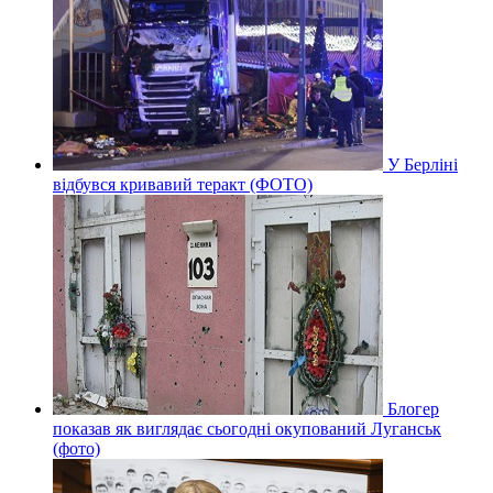
У Берліні
відбувся кривавий теракт (ФОТО)
Блогер
показав як виглядає сьогодні окупований Луганськ
(фото)