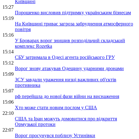
Київщині
15:27
Порошенко висловив підтримку українським бізнесам
15:19
На Київщині триває загроза забруднення атмосферного
повітря
15:16
У Броварах ворог знищив розподільчий складський
комплекс Rozetka
15:14
СБУ затримала в Одесі агента російського ГРУ
15:12
Ворог знову атакував Одещину ударними дронами
15:09
ЗСУ завдали ураження низці важливих об'єктів
противника
15:07
рф перейшла до нової фази війни на виснаження
15:06
Хто може стати новим послом у США
22:10
США та Іран можуть домовитися про відкриття
Ормузької протоки
22:07
Ворог просунувся поблизу Устинівки