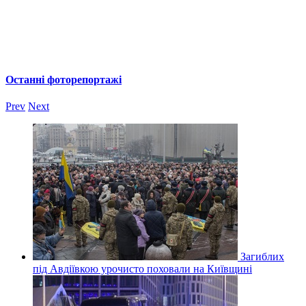
Останні фоторепортажі
Prev
Next
Загиблих
під Авдіївкою урочисто поховали на Київщині