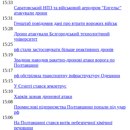
15:33
Саратовський НПЗ та військовий аеродром "Енгельс"
атакували дрони
15:31
Генштаб повідомив дані про втрати ворожих військ
15:28
Дрони атакували Бєлгородський технологічний
університет
15:25
рф стали застосовувати більше реактивних дронів
15:19
Зрадник наводив ракетно-дронові атаки ворога по
Полтавщині
15:17
рф обстріляла транспортну інфраструктуру Одещини
15:15
У Єгипті стався землетрус
15:10
Харків зазнав дронової атаки
15:08
Промислові підприємства Полтавщини попали під удар
рф
15:06
На Полтавщині стався витік небезпечної хімічної
речовини