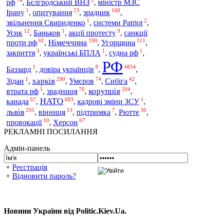
рф
,
Бєлгродський ВНЗ
,
міністр МЗС
1
23
168
зрадник
Ірану
,
опитування
,
,
1
2
звільнення Свириденко
,
системи Patriot
,
12
1
9
Усик
,
Баньков
,
акції протесту
,
санкції
61
190
111
Німеччина
Угорщина
проти рф
,
,
,
3
1
1
закриття
,
українські БПЛА
,
судна рф
,
РФ
1
8
4854
Баззард
,
довіра українців
,
,
1
290
74
42
харків
Умєров
Зідан
,
,
,
Сибіга
,
1
70
204
корупція
втрата рф
,
зрадниця
,
,
67
683
1
НАТО
канада
,
,
кадрові зміни ЗСУ
,
205
13
7
30
львів
,
вінниця
,
підтримка
,
Рютте
,
10
67
провокації
,
Херсон
РЕКЛАМНІ ПОСИЛАННЯ
Адмін-панель
+
Реєстрація
+
Відновити пароль?
Новини України від Politic.Kiev.Ua.