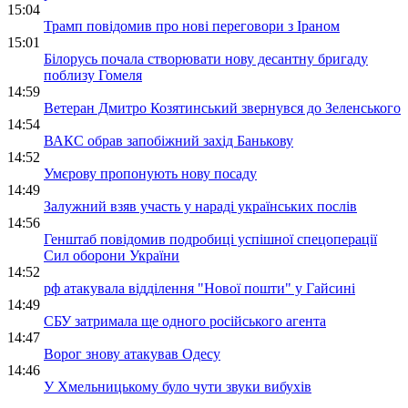
15:04
Трамп повідомив про нові переговори з Іраном
15:01
Білорусь почала створювати нову десантну бригаду
поблизу Гомеля
14:59
Ветеран Дмитро Козятинський звернувся до Зеленського
14:54
ВАКС обрав запобіжний захід Банькову
14:52
Умєрову пропонують нову посаду
14:49
Залужний взяв участь у нараді українських послів
14:56
Генштаб повідомив подробиці успішної спецоперації
Сил оборони України
14:52
рф атакувала відділення "Нової пошти" у Гайсині
14:49
СБУ затримала ще одного російського агента
14:47
Ворог знову атакував Одесу
14:46
У Хмельницькому було чути звуки вибухів