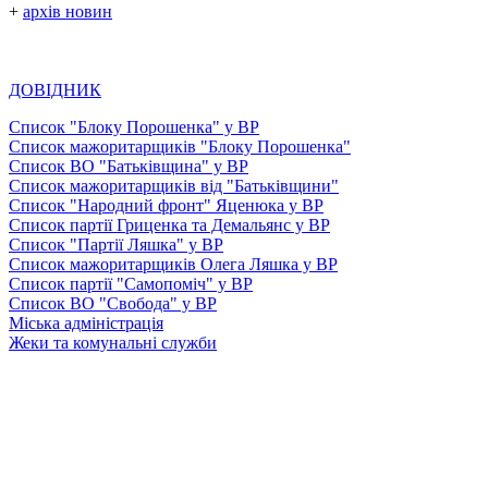
+
архів новин
ДОВІДНИК
Список "Блоку Порошенка" у ВР
Список мажоритарщиків "Блоку Порошенка"
Список ВО "Батьківщина" у ВР
Список мажоритарщиків від "Батьківщини"
Список "Народний фронт" Яценюка у ВР
Список партії Гриценка та Демальянс у ВР
Список "Партії Ляшка" у ВР
Список мажоритарщиків Олега Ляшка у ВР
Список партії "Самопоміч" у ВР
Список ВО "Свобода" у ВР
Міська адміністрація
Жеки та комунальні служби