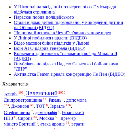
У Нікополі на засіданні позачергової сесії міськради
відбулася стрілянина
Парасюк побив поліцейського
Стали відомо деталі підозрюваної у викраденні дитини
на Оболоні (ВІДЕО)
"Звірства Яценюка в Чечні": з'явилося нове відео
У Дніпрі побилися нардепи (ВІДЕО)
Відео масової бійки підлітків у Львові
Воїн АТО вдарив генерала (ВІДЕО)
Кримчани здійснюють "паломництво" до Миколи ІІ
(ВІДЕО)
Опубліковано відео з Надією Савченко і бойовиками
"ДНР"
Активістка Femen зірвала конференцію Ле Пен (ВІДЕО)
Хмарка тегів
Зеленський
100
2030
зустріч
,
,
84
1
Дніпропетровщина
допомога
,
Рязань
,
373
54
8
176
Ізраїль
,
Джонсон
,
ТОТ
,
,
7
2
Стефанішина
,
демографія
,
Рязанський
1
34
59
НПЗ
,
Європа
,
Москва
,
прем'єр-
1
24
втрати
міністр Британії
,
атака дронів
,
74
1