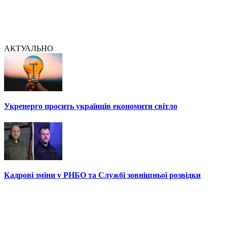
АКТУАЛЬНО
Укренерго просить українців економити світло
Кадрові зміни у РНБО та Службі зовнішньої розвідки