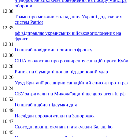
Федоров не виключає повернення на посаду міністра
оборони
12:38
Трамп про можливість надання Україні додаткових
систем Patriot
12:35
рф відправляє українських військовополонених на
фронт
12:31
Генштаб повідомив новини з фронту
12:30
США оголосили про розширення санкцій проти Куби
12:28
Ринок на Сумщині попав під дроновий удар
12:26
Уряд Британії розширив санкційний список проти рф
12:24
СБУ затримали на Миколаївщині ще двох агентів рф
16:52
Генштаб підбив підсумки дня
16:49
Наслідки ворожої атаки на Запоріжжя
16:47
Сьогодні вранці окупанти атакували Балаклію
16:45