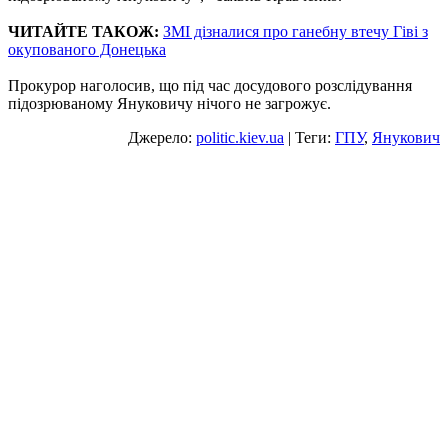
ЧИТАЙТЕ ТАКОЖ:
ЗМІ дізналися про ганебну втечу Гіві з
окупованого Донецька
Прокурор наголосив, що під час досудового розслідування
підозрюваному Януковичу нічого не загрожує.
Джерело:
politic.kiev.ua
| Теги:
ГПУ
,
Янукович