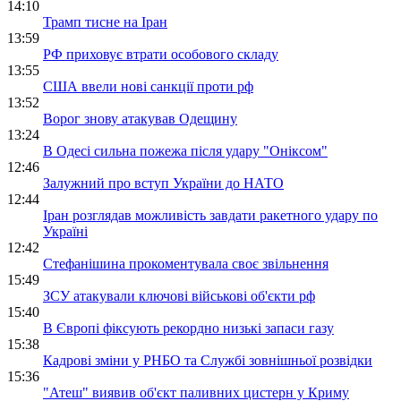
14:10
Трамп тисне на Іран
13:59
РФ приховує втрати особового складу
13:55
США ввели нові санкції проти рф
13:52
Ворог знову атакував Одещину
13:24
В Одесі сильна пожежа після удару "Оніксом"
12:46
Залужний про вступ України до НАТО
12:44
Іран розглядав можливість завдати ракетного удару по
Україні
12:42
Стефанішина прокоментувала своє звільнення
15:49
ЗСУ атакували ключові військові об'єкти рф
15:40
В Європі фіксують рекордно низькі запаси газу
15:38
Кадрові зміни у РНБО та Службі зовнішньої розвідки
15:36
"Атеш" виявив об'єкт паливних цистерн у Криму