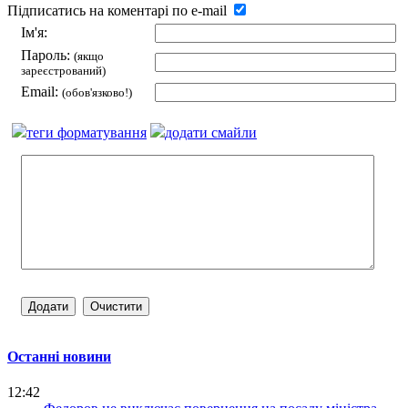
Підписатись на коментарі по e-mail
Ім'я:
Пароль:
(якщо
зареєстрований)
Email:
(обов'язково!)
теги форматування
додати смайли
Останні новини
12:42