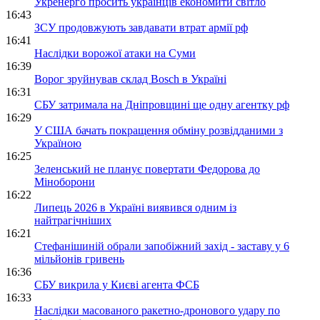
Укренерго просить українців економити світло
16:43
ЗСУ продовжують завдавати втрат армії рф
16:41
Наслідки ворожої атаки на Суми
16:39
Ворог зруйнував склад Bosch в Україні
16:31
СБУ затримала на Дніпровщині ще одну агентку рф
16:29
У США бачать покращення обміну розвідданими з
Україною
16:25
Зеленський не планує повертати Федорова до
Міноборони
16:22
Липець 2026 в Україні виявився одним із
найтрагічніших
16:21
Стефанішиній обрали запобіжний захід - заставу у 6
мільйонів гривень
16:36
СБУ викрила у Києві агента ФСБ
16:33
Наслідки масованого ракетно-дронового удару по