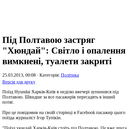
Під Полтавою застряг
"Хюндай": Світло і опалення
вимкнені, туалети закриті
25.03.2013, 00:08 · Категорія:
Політика
Версія для друку
Поїзд Hyundai Харків-Київ в неділю ввечері зупинився під
Полтавою. Швидше за все пасажирів пересадять в інший
потяг.
Про це повідомив на своїй сторінці в Facebook пасажир цього
поїзда журналіст Ігор Тупікін.
"Поїзд хюндай Харків-Київ стоїть під Полтавою. Це вже друга