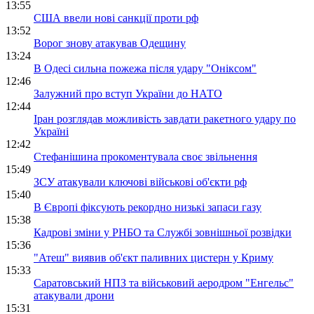
13:55
США ввели нові санкції проти рф
13:52
Ворог знову атакував Одещину
13:24
В Одесі сильна пожежа після удару "Оніксом"
12:46
Залужний про вступ України до НАТО
12:44
Іран розглядав можливість завдати ракетного удару по
Україні
12:42
Стефанішина прокоментувала своє звільнення
15:49
ЗСУ атакували ключові військові об'єкти рф
15:40
В Європі фіксують рекордно низькі запаси газу
15:38
Кадрові зміни у РНБО та Службі зовнішньої розвідки
15:36
"Атеш" виявив об'єкт паливних цистерн у Криму
15:33
Саратовський НПЗ та військовий аеродром "Енгельс"
атакували дрони
15:31