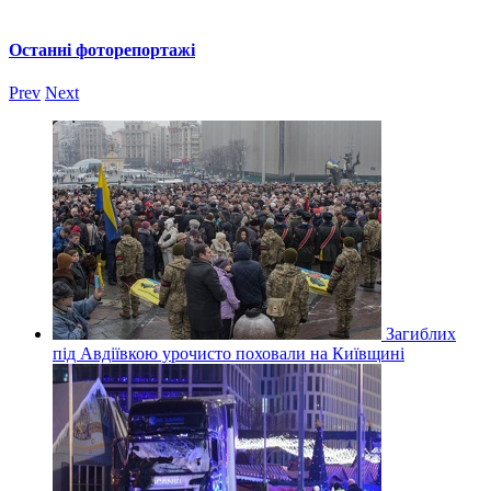
Останні фоторепортажі
Prev
Next
Загиблих
під Авдіївкою урочисто поховали на Київщині