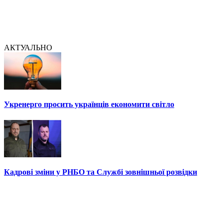
АКТУАЛЬНО
Укренерго просить українців економити світло
Кадрові зміни у РНБО та Службі зовнішньої розвідки