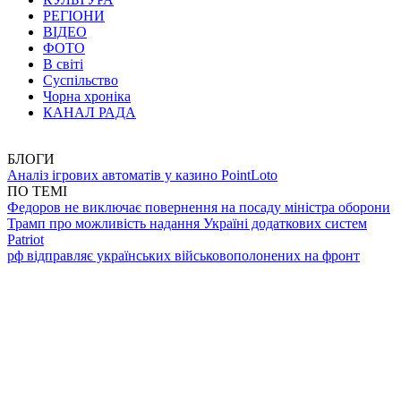
РЕГІОНИ
ВІДЕО
ФОТО
В світі
Суспільство
Чорна хроніка
КАНАЛ РАДА
БЛОГИ
Аналіз ігрових автоматів у казино PointLoto
ПО ТЕМІ
Федоров не виключає повернення на посаду міністра оборони
Трамп про можливість надання Україні додаткових систем
Patriot
рф відправляє українських військовополонених на фронт