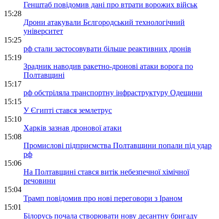
Генштаб повідомив дані про втрати ворожих військ
15:28
Дрони атакували Бєлгородський технологічний
університет
15:25
рф стали застосовувати більше реактивних дронів
15:19
Зрадник наводив ракетно-дронові атаки ворога по
Полтавщині
15:17
рф обстріляла транспортну інфраструктуру Одещини
15:15
У Єгипті стався землетрус
15:10
Харків зазнав дронової атаки
15:08
Промислові підприємства Полтавщини попали під удар
рф
15:06
На Полтавщині стався витік небезпечної хімічної
речовини
15:04
Трамп повідомив про нові переговори з Іраном
15:01
Білорусь почала створювати нову десантну бригаду