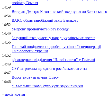
поблизу Гомеля
14:59
Ветеран Дмитро Козятинський звернувся до Зеленського
14:54
ВАКС обрав запобіжний захід Банькову
14:52
Умєрову пропонують нову посаду
14:49
Залужний взяв участь у нараді українських послів
14:56
Генштаб повідомив подробиці успішної спецоперації
Сил оборони України
14:52
рф атакувала відділення "Нової пошти" у Гайсині
14:49
СБУ затримала ще одного російського агента
14:47
Ворог знову атакував Одесу
14:46
У Хмельницькому було чути звуки вибухів
+
архів новин