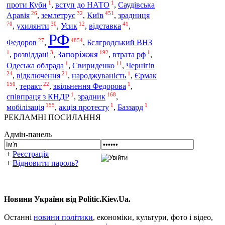
1
1
проти Куби
,
вступ до НАТО
,
Саудівська
26
32
451
Київ
Аравія
,
землетрус
,
,
зрадниця
70
30
12
41
,
ухилянти
,
Усик
,
відставка
,
РФ
27
4854
Федоров
,
,
Бєлгродський ВНЗ
1
3
192
1
Запоріжжя
,
розвіддані
,
,
втрата рф
,
1
11
Одеська облрада
,
Свириденко
,
Чернігів
24
21
1
Єрмак
,
відключення
,
народжуваність
,
150
22
1
,
теракт
,
звільнення Федорова
,
1
168
зрадник
співпраця з КНДР
,
,
155
1
1
мобілізація
,
акція протесту
,
Баззард
РЕКЛАМНІ ПОСИЛАННЯ
Адмін-панель
+
Реєстрація
+
Відновити пароль?
Новини України від Politic.Kiev.Ua.
Останні
новини політики
, економіки, культури, фото і відео,