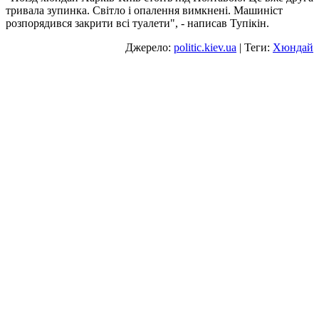
тривала зупинка. Світло і опалення вимкнені. Машиніст
розпорядився закрити всі туалети", - написав Тупікін.
Джерело:
politic.kiev.ua
| Теги:
Хюндай