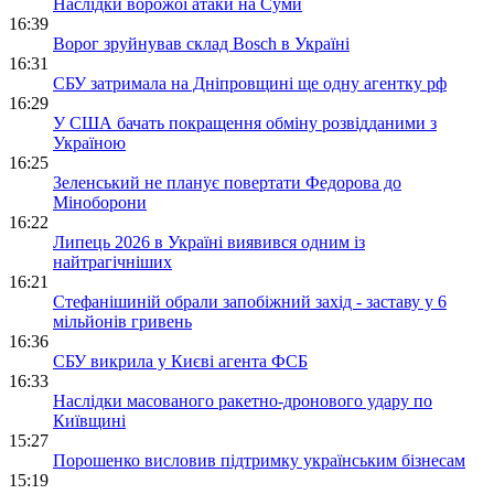
Наслідки ворожої атаки на Суми
16:39
Ворог зруйнував склад Bosch в Україні
16:31
СБУ затримала на Дніпровщині ще одну агентку рф
16:29
У США бачать покращення обміну розвідданими з
Україною
16:25
Зеленський не планує повертати Федорова до
Міноборони
16:22
Липець 2026 в Україні виявився одним із
найтрагічніших
16:21
Стефанішиній обрали запобіжний захід - заставу у 6
мільйонів гривень
16:36
СБУ викрила у Києві агента ФСБ
16:33
Наслідки масованого ракетно-дронового удару по
Київщині
15:27
Порошенко висловив підтримку українським бізнесам
15:19