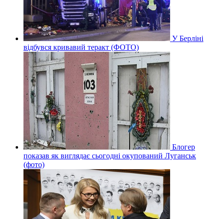
У Берліні
відбувся кривавий теракт (ФОТО)
Блогер
показав як виглядає сьогодні окупований Луганськ
(фото)