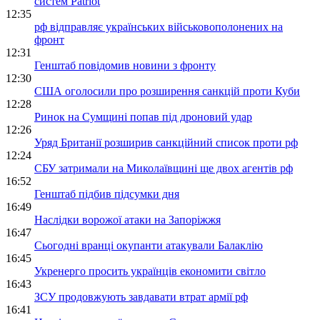
систем Patriot
12:35
рф відправляє українських військовополонених на
фронт
12:31
Генштаб повідомив новини з фронту
12:30
США оголосили про розширення санкцій проти Куби
12:28
Ринок на Сумщині попав під дроновий удар
12:26
Уряд Британії розширив санкційний список проти рф
12:24
СБУ затримали на Миколаївщині ще двох агентів рф
16:52
Генштаб підбив підсумки дня
16:49
Наслідки ворожої атаки на Запоріжжя
16:47
Сьогодні вранці окупанти атакували Балаклію
16:45
Укренерго просить українців економити світло
16:43
ЗСУ продовжують завдавати втрат армії рф
16:41