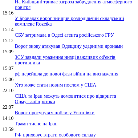
На Київщині триває загроза забруднення атмосферного
повітря
15:16
У Броварах ворог знищив розподільчий складський
комплекс Rozetka
15:14
СБУ затримала в Одесі агента російського ГРУ
15:12
Ворог знову атакував Одещину ударними дронами
15:09
ЗСУ завдали ураження низці важливих об'єктів
противника
15:07
рф перейшла до нової фази війни на виснаження
15:06
Хто може стати новим послом у США
22:10
США та Іран можуть домовитися про відкриття
Ормузької протоки
22:07
Ворог просунувся поблизу Устинівки
14:10
Трамп тисне на Іран
13:59
РФ приховує втрати особового складу