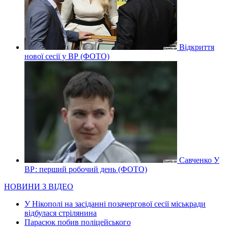
Відкриття
нової сесії у ВР (ФОТО)
Савченко У
ВР: перший робочий день (ФОТО)
НОВИНИ З ВІДЕО
У Нікополі на засіданні позачергової сесії міськради
відбулася стрілянина
Парасюк побив поліцейського