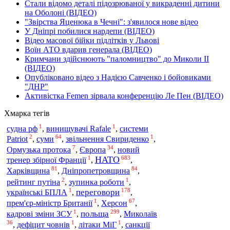
Стали відомо деталі підозрюваної у викраденні дитини
на Оболоні (ВІДЕО)
"Звірства Яценюка в Чечні": з'явилося нове відео
У Дніпрі побилися нардепи (ВІДЕО)
Відео масової бійки підлітків у Львові
Воїн АТО вдарив генерала (ВІДЕО)
Кримчани здійснюють "паломництво" до Миколи ІІ
(ВІДЕО)
Опубліковано відео з Надією Савченко і бойовиками
"ДНР"
Активістка Femen зірвала конференцію Ле Пен (ВІДЕО)
Хмарка тегів
1
1
судна рф
,
винищувачі Rafale
,
системи
2
64
1
Patriot
,
суми
,
звільнення Свириденко
,
7
34
Ормузька протока
,
Європа
,
новий
1
683
НАТО
тренер збірної Франції
,
,
81
84
Харківщина
Дніпропетровщина
,
,
2
1
рейтинг путіна
,
зупинка роботи
,
1
178
переговори
українські БПЛА
,
,
1
67
прем'єр-міністр Британії
,
Херсон
,
1
299
польща
кадрові зміни ЗСУ
,
,
Миколаїв
36
1
1
,
дефіцит човнів
,
літаки МіГ
,
санкції