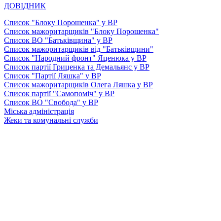
ДОВІДНИК
Список "Блоку Порошенка" у ВР
Список мажоритарщиків "Блоку Порошенка"
Список ВО "Батьківщина" у ВР
Список мажоритарщиків від "Батьківщини"
Список "Народний фронт" Яценюка у ВР
Список партії Гриценка та Демальянс у ВР
Список "Партії Ляшка" у ВР
Список мажоритарщиків Олега Ляшка у ВР
Список партії "Самопоміч" у ВР
Список ВО "Свобода" у ВР
Міська адміністрація
Жеки та комунальні служби