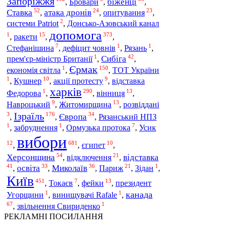
Запоріжжя
біженці
,
Бровари
,
,
52
24
23
Ставка
атака дронів
опитування
,
,
,
2
системи Patriot
,
Донсько-Азовський канал
допомога
1
15
373
ракети
,
,
,
7
1
1
Стефанішина
,
дефіцит човнів
,
Рязань
,
1
42
Сибіга
прем'єр-міністр Британії
,
,
Єрмак
1
150
економія світла
,
,
ТОТ України
1
10
9
,
Кушнер
,
акції протесту
,
відставка
харків
1
290
13
вінниця
Федорова
,
,
,
9
13
Житомирщина
Навроцький
,
,
розвіддані
Ізраїль
3
176
34
Європа
,
,
,
Рязанський НПЗ
1
1
7
Усик
,
забруднення
,
Ормузька протока
,
вибори
12
681
10
,
,
єгипет
,
54
21
Херсонщина
відключення
відставка
,
,
41
33
36
21
1
освіта
Миколаїв
Париж
,
,
,
,
Зідан
,
Київ
451
7
13
фейки
,
Токаєв
,
,
президент
1
1
канада
Угорщини
,
винищувачі Rafale
,
67
1
,
звільнення Свириденко
РЕКЛАМНІ ПОСИЛАННЯ