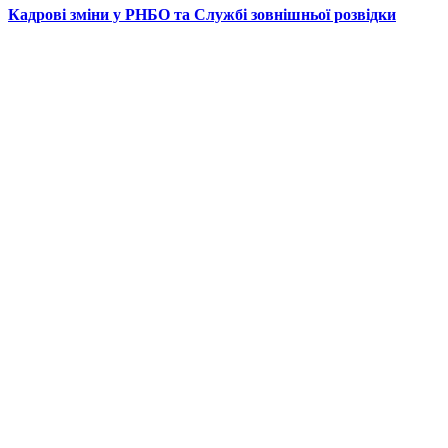
Кадрові зміни у РНБО та Службі зовнішньої розвідки