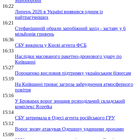
Міноборони
16:22
Липець 2026 в Україні виявився одним із
найтрагічніших
16:21
Стефанішиній обрали запобіжний захід - заставу у 6
мільйонів гривень
16:36
СБУ викрила у Києві агента ФСБ
16:33
Наслідки масованого ракетно-дронового удару по
Київщині
15:27
Порошенко висловив підтримку українським бізнесам
15:19
На Київщині триває загроза забруднення атмосферного
повітря
15:16
У Броварах ворог знищив розподільчий складський
комплекс Rozetka
15:14
СБУ затримала в Одесі агента російського ГРУ
15:12
Ворог знову атакував Одещину ударними дронами
15:09