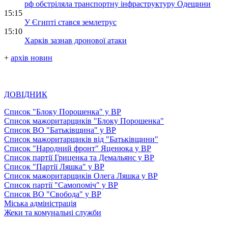
рф обстріляла транспортну інфраструктуру Одещини
15:15
У Єгипті стався землетрус
15:10
Харків зазнав дронової атаки
+
архів новин
ДОВІДНИК
Список "Блоку Порошенка" у ВР
Список мажоритарщиків "Блоку Порошенка"
Список ВО "Батьківщина" у ВР
Список мажоритарщиків від "Батьківщини"
Список "Народний фронт" Яценюка у ВР
Список партії Гриценка та Демальянс у ВР
Список "Партії Ляшка" у ВР
Список мажоритарщиків Олега Ляшка у ВР
Список партії "Самопоміч" у ВР
Список ВО "Свобода" у ВР
Міська адміністрація
Жеки та комунальні служби