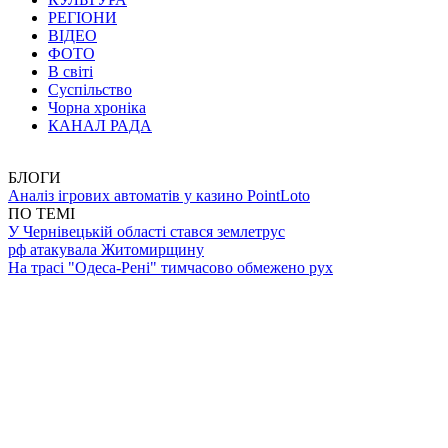
РЕГІОНИ
ВІДЕО
ФОТО
В світі
Суспільство
Чорна хроніка
КАНАЛ РАДА
БЛОГИ
Аналіз ігрових автоматів у казино PointLoto
ПО ТЕМІ
У Чернівецькій області стався землетрус
рф атакувала Житомирщину
На трасі "Одеса-Рені" тимчасово обмежено рух