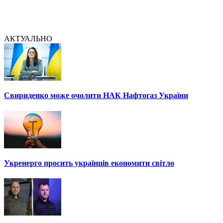
АКТУАЛЬНО
Свириденко може очолити НАК Нафтогаз України
Укренерго просить українців економити світло