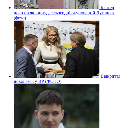
Блогер
показав як виглядає сьогодні окупований Луганськ
(фото)
Відкриття
нової сесії у ВР (ФОТО)