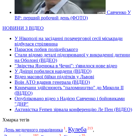
Савченко У
ВР: перший робочий день (ФОТО)
НОВИНИ З ВІДЕО
У Нікополі на засіданні позачергової сесії міськради
відбулася стрілянина
Парасюк побив поліцейського
Стали відомо деталі підозрюваної у викраденні дитини
на Оболоні (ВІДЕО)
"Звірства Яценюка в Чечні": з'явилося нове відео
У Дніпрі побилися нардепи (ВІДЕО)
Відео масової бійки підлітків у Львові
Воїн АТО вдарив генерала (ВІДЕО)
Кримчани здійснюють "паломництво" до Миколи ІІ
(ВІДЕО)
Опубліковано відео з Надією Савченко і бойовиками
"ДНР"
Активістка Femen зірвала конференцію Ле Пен (ВІДЕО)
Хмарка тегів
Кулеба
1
213
День медичного працівника
,
,
192
3
35