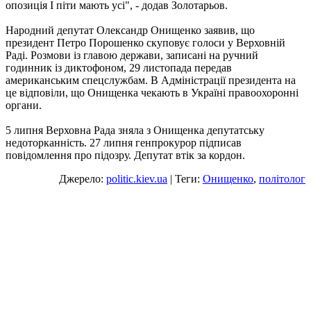
опозиція І піти мають усі", - додав Золотарьов.
Народний депутат Олександр Онищенко заявив, що
президент Петро Порошенко скуповує голоси у Верховній
Раді. Розмови із главою держави, записані на ручний
годинник із диктофоном, 29 листопада передав
американським спецслужбам. В Адміністрації президента на
це відповіли, що Онищенка чекають в Україні правоохоронні
органи.
5 липня Верховна Рада зняла з Онищенка депутатську
недоторканність. 27 липня генпрокурор підписав
повідомлення про підозру. Депутат втік за кордон.
Джерело:
politic.kiev.ua
| Теги:
Онищенко
,
політолог