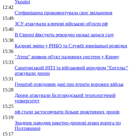
Україні
12:42
Стефанішина прокоментувала своє звільнення
15:49
ЗСУ атакували ключові військові об'єкти рф
15:40
В Європі фіксують рекордно низькі запаси газу
15:38
Кадрові зміни у РНБО та Службі зовнішньої розвідки
15:36
"Атеш" виявив об'єкт паливних цистерн у Криму
15:33
Саратовський НПЗ та військовий аеродром "Енгельс"
атакували дрони
15:31
Генштаб повідомив дані про втрати ворожих військ
15:28
Дрони атакували Бєлгородський технологічний
університет
15:25
рф стали застосовувати більше реактивних дронів
15:19
Зрадник наводив ракетно-дронові атаки ворога по
Полтавщині
15:17