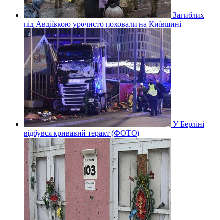
Загиблих
під Авдіївкою урочисто поховали на Київщині
У Берліні
відбувся кривавий теракт (ФОТО)