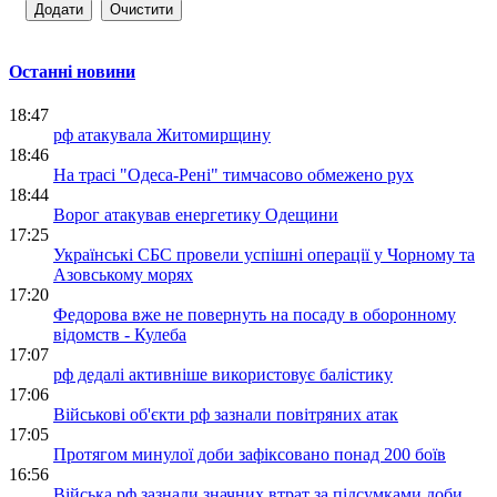
Останні новини
18:47
рф атакувала Житомирщину
18:46
На трасі "Одеса-Рені" тимчасово обмежено рух
18:44
Ворог атакував енергетику Одещини
17:25
Українські СБС провели успішні операції у Чорному та
Азовському морях
17:20
Федорова вже не повернуть на посаду в оборонному
відомств - Кулеба
17:07
рф дедалі активніше використовує балістику
17:06
Військові об'єкти рф зазнали повітряних атак
17:05
Протягом минулої доби зафіксовано понад 200 боїв
16:56
Війська рф зазнали значних втрат за підсумками доби