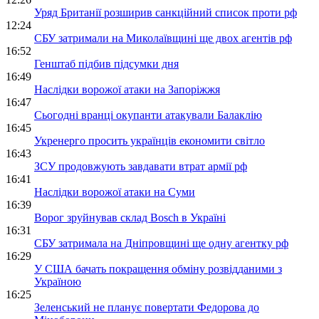
Уряд Британії розширив санкційний список проти рф
12:24
СБУ затримали на Миколаївщині ще двох агентів рф
16:52
Генштаб підбив підсумки дня
16:49
Наслідки ворожої атаки на Запоріжжя
16:47
Сьогодні вранці окупанти атакували Балаклію
16:45
Укренерго просить українців економити світло
16:43
ЗСУ продовжують завдавати втрат армії рф
16:41
Наслідки ворожої атаки на Суми
16:39
Ворог зруйнував склад Bosch в Україні
16:31
СБУ затримала на Дніпровщині ще одну агентку рф
16:29
У США бачать покращення обміну розвідданими з
Україною
16:25
Зеленський не планує повертати Федорова до