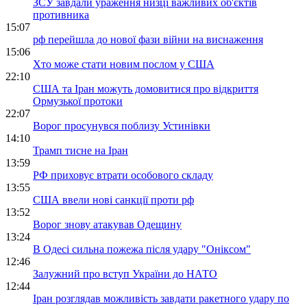
ЗСУ завдали ураження низці важливих об'єктів
противника
15:07
рф перейшла до нової фази війни на виснаження
15:06
Хто може стати новим послом у США
22:10
США та Іран можуть домовитися про відкриття
Ормузької протоки
22:07
Ворог просунувся поблизу Устинівки
14:10
Трамп тисне на Іран
13:59
РФ приховує втрати особового складу
13:55
США ввели нові санкції проти рф
13:52
Ворог знову атакував Одещину
13:24
В Одесі сильна пожежа після удару "Оніксом"
12:46
Залужний про вступ України до НАТО
12:44
Іран розглядав можливість завдати ракетного удару по