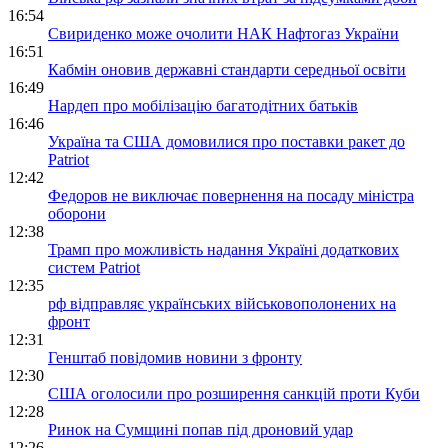
16:54
Свириденко може очолити НАК Нафтогаз України
16:51
Кабмін оновив державні стандарти середньої освіти
16:49
Нардеп про мобілізацію багатодітних батьків
16:46
Україна та США домовилися про поставки ракет до
Patriot
12:42
Федоров не виключає повернення на посаду міністра
оборони
12:38
Трамп про можливість надання Україні додаткових
систем Patriot
12:35
рф відправляє українських військовополонених на
фронт
12:31
Генштаб повідомив новини з фронту
12:30
США оголосили про розширення санкцій проти Куби
12:28
Ринок на Сумщині попав під дроновий удар
12:26