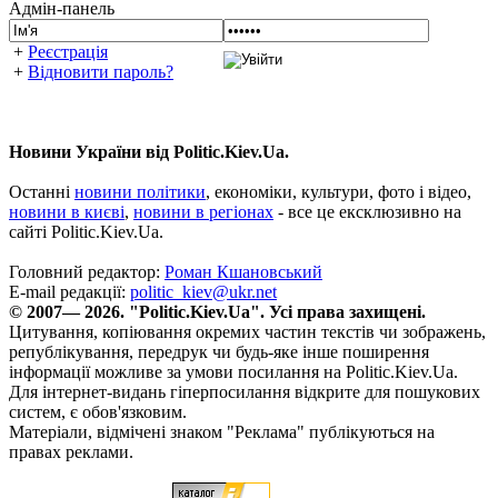
Адмін-панель
+
Реєстрація
+
Відновити пароль?
Новини України від Politic.Kiev.Ua.
Останні
новини політики
, економіки, культури, фото і відео,
новини в києві
,
новини в регіонах
- все це ексклюзивно на
сайті Politic.Kiev.Ua.
Головний редактор:
Роман Кшановський
E-mail редакції:
politic_kiev@ukr.net
© 2007— 2026. "Politic.Kiev.Ua". Усі права захищені.
Цитування, копіювання окремих частин текстів чи зображень,
републікування, передрук чи будь-яке інше поширення
інформації можливе за умови посилання на Politic.Kiev.Ua.
Для інтернет-видань гіперпосилання відкрите для пошукових
систем, є обов'язковим.
Матеріали, відмічені знаком "Реклама" публікуються на
правах реклами.