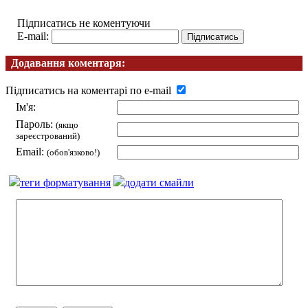
Підписатись не коментуючи
E-mail:
Додавання коментаря:
Підписатись на коментарі по e-mail
Ім'я:
Пароль:
(якщо
зареєстрований)
Email:
(обов'язково!)
теги форматування
додати смайли