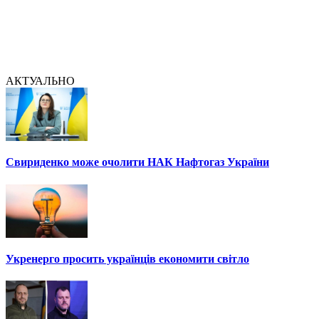
АКТУАЛЬНО
Свириденко може очолити НАК Нафтогаз України
Укренерго просить українців економити світло