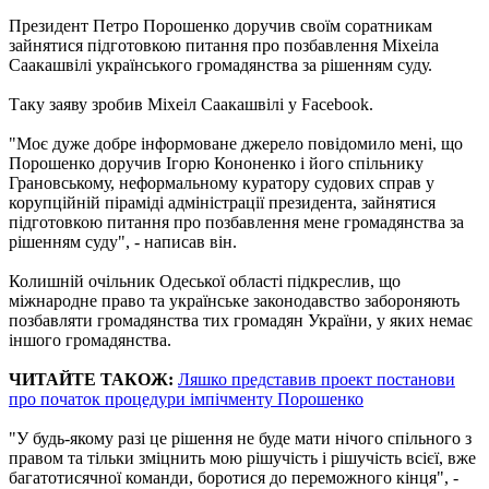
Президент Петро Порошенко доручив своїм соратникам
зайнятися підготовкою питання про позбавлення Міхеіла
Саакашвілі українського громадянства за рішенням суду.
Таку заяву зробив Міхеіл Саакашвілі у Facebook.
"Моє дуже добре інформоване джерело повідомило мені, що
Порошенко доручив Ігорю Кононенко і його спільнику
Грановському, неформальному куратору судових справ у
корупційній піраміді адміністрації президента, зайнятися
підготовкою питання про позбавлення мене громадянства за
рішенням суду", - написав він.
Колишній очільник Одеської області підкреслив, що
міжнародне право та українське законодавство забороняють
позбавляти громадянства тих громадян України, у яких немає
іншого громадянства.
ЧИТАЙТЕ ТАКОЖ:
Ляшко представив проект постанови
про початок процедури імпічменту Порошенко
"У будь-якому разі це рішення не буде мати нічого спільного з
правом та тільки зміцнить мою рішучість і рішучість всієї, вже
багатотисячної команди, боротися до переможного кінця", -