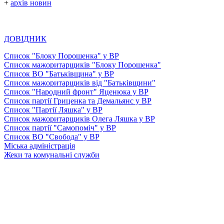
+
архів новин
ДОВІДНИК
Список "Блоку Порошенка" у ВР
Список мажоритарщиків "Блоку Порошенка"
Список ВО "Батьківщина" у ВР
Список мажоритарщиків від "Батьківщини"
Список "Народний фронт" Яценюка у ВР
Список партії Гриценка та Демальянс у ВР
Список "Партії Ляшка" у ВР
Список мажоритарщиків Олега Ляшка у ВР
Список партії "Самопоміч" у ВР
Список ВО "Свобода" у ВР
Міська адміністрація
Жеки та комунальні служби