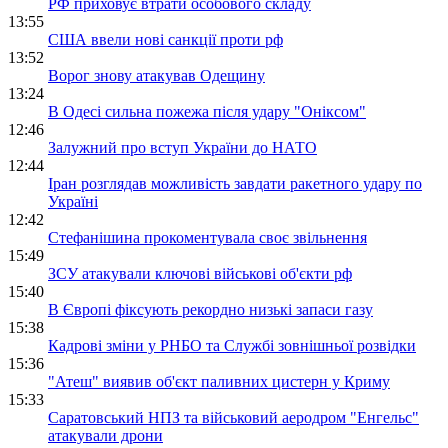
РФ приховує втрати особового складу
13:55
США ввели нові санкції проти рф
13:52
Ворог знову атакував Одещину
13:24
В Одесі сильна пожежа після удару "Оніксом"
12:46
Залужний про вступ України до НАТО
12:44
Іран розглядав можливість завдати ракетного удару по
Україні
12:42
Стефанішина прокоментувала своє звільнення
15:49
ЗСУ атакували ключові військові об'єкти рф
15:40
В Європі фіксують рекордно низькі запаси газу
15:38
Кадрові зміни у РНБО та Службі зовнішньої розвідки
15:36
"Атеш" виявив об'єкт паливних цистерн у Криму
15:33
Саратовський НПЗ та військовий аеродром "Енгельс"
атакували дрони