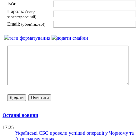
Ім'я:
Пароль:
(якщо
зареєстрований)
Email:
(обов'язково!)
теги форматування
додати смайли
Останні новини
17:25
Українські СБС провели успішні операції у Чорному та
Азовському морях