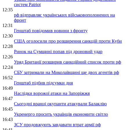
систем Patriot
12:35
рф відправляє українських військовополонених на
фронт
12:31
Генштаб повідомив новини з фронту
12:30
США оголосили про розширення санкцій проти Куби
12:28
Ринок на Сумщині попав під дроновий удар
12:26
Уряд Британії розширив санкційний список проти рф
12:24
СБУ затримали на Миколаївщині ще двох агентів рф
16:52
Генштаб підбив підсумки дня
16:49
Наслідки ворожої атаки на Запоріжжя
16:47
Сьогодні вранці окупанти атакували Балаклію
16:45
Укренерго просить українців економити світло
16:43
ЗСУ продовжують завдавати втрат армії рф
16:41