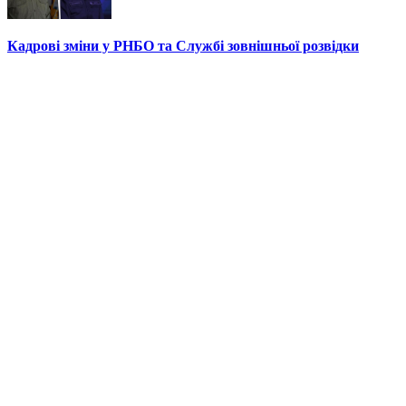
Кадрові зміни у РНБО та Службі зовнішньої розвідки