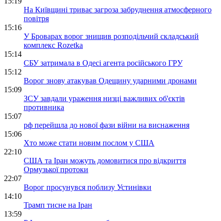
15:19
На Київщині триває загроза забруднення атмосферного
повітря
15:16
У Броварах ворог знищив розподільчий складський
комплекс Rozetka
15:14
СБУ затримала в Одесі агента російського ГРУ
15:12
Ворог знову атакував Одещину ударними дронами
15:09
ЗСУ завдали ураження низці важливих об'єктів
противника
15:07
рф перейшла до нової фази війни на виснаження
15:06
Хто може стати новим послом у США
22:10
США та Іран можуть домовитися про відкриття
Ормузької протоки
22:07
Ворог просунувся поблизу Устинівки
14:10
Трамп тисне на Іран
13:59