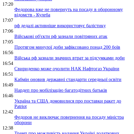
17:20
Федорова вже не повернуть на посаду в оборонному
відомств - Кулеба
17:07
рф дедалі активніше використовує балістику
17:06
Військові об'єкти рф зазнали повітряних атак
17:05
Протягом минулої доби зафіксовано понад 200 боїв
16:56
Війська рф зазнали значних втрат за підсумками доби
16:54
Свириденко може очолити НАК Нафтогаз України
16:51
Кабмін оновив державні стандарти середньої освіти
16:49
Нардеп про мобілізацію багатодітних батьків
16:46
Україна та США домовилися про поставки ракет до
Patriot
12:42
Федоров не виключає повернення на посаду міністра
оборони
12:38
Трамп про можливість надання Україні додаткових