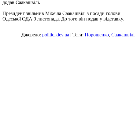
додав Саакашвілі.
Президент звільнив Міхеіла Саакашвілі з посади голови
Одеської ОДА 9 листопада. До того він подав у відставку.
Джерело:
politic.kiev.ua
| Теги:
Порошенко
,
Саакашвілі