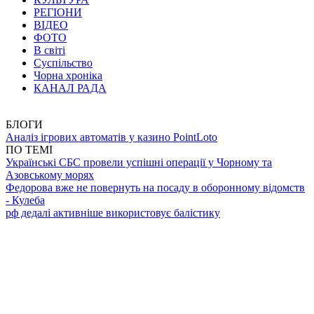
РЕГІОНИ
ВІДЕО
ФОТО
В світі
Суспільство
Чорна хроніка
КАНАЛ РАДА
БЛОГИ
Аналіз ігрових автоматів у казино PointLoto
ПО ТЕМІ
Українські СБС провели успішні операції у Чорному та
Азовському морях
Федорова вже не повернуть на посаду в оборонному відомств
- Кулеба
рф дедалі активніше використовує балістику