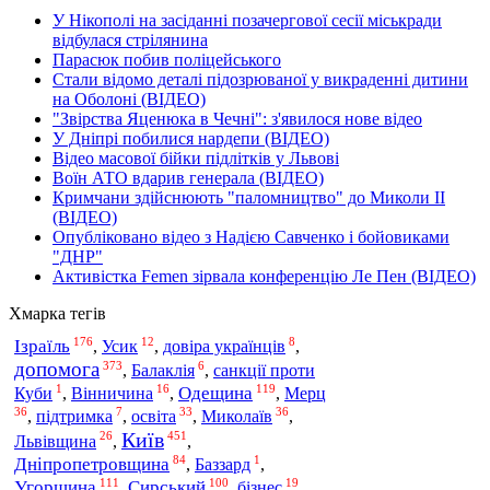
У Нікополі на засіданні позачергової сесії міськради
відбулася стрілянина
Парасюк побив поліцейського
Стали відомо деталі підозрюваної у викраденні дитини
на Оболоні (ВІДЕО)
"Звірства Яценюка в Чечні": з'явилося нове відео
У Дніпрі побилися нардепи (ВІДЕО)
Відео масової бійки підлітків у Львові
Воїн АТО вдарив генерала (ВІДЕО)
Кримчани здійснюють "паломництво" до Миколи ІІ
(ВІДЕО)
Опубліковано відео з Надією Савченко і бойовиками
"ДНР"
Активістка Femen зірвала конференцію Ле Пен (ВІДЕО)
Хмарка тегів
176
12
8
Ізраїль
,
Усик
,
довіра українців
,
допомога
373
6
,
Балаклія
,
санкції проти
1
16
119
Одещина
Мерц
Куби
,
Вінничина
,
,
36
7
33
36
освіта
Миколаїв
,
підтримка
,
,
,
Київ
26
451
Львівщина
,
,
84
1
Дніпропетровщина
,
Баззард
,
111
100
19
Угорщина
Сирський
,
,
бізнес
,