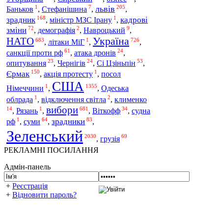
1
7
205
львів
Баньков
,
Стефанішина
,
,
168
1
зрадник
кадрові
,
міністр МЗС Ірану
,
72
2
9
зміни
,
демографія
,
Навроцький
,
НАТО
Україна
683
1
726
,
літаки МіГ
,
,
61
24
санкції проти рф
,
атака дронів
,
23
24
53
Сі Цзіньпін
опитування
,
Чернігів
,
,
150
1
Єрмак
,
акція протесту
,
посол
США
1
1355
Німеччини
,
,
Одеська
1
2
облрада
,
відключення світла
,
клименко
вибори
14
1
681
34
Віткофф
,
Рязань
,
,
,
судна
1
64
83
суми
зрадники
рф
,
,
,
Зеленський
2030
69
грузія
,
РЕКЛАМНІ ПОСИЛАННЯ
Адмін-панель
+
Реєстрація
+
Відновити пароль?