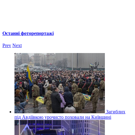
Останні фоторепортажі
Prev
Next
Загиблих
під Авдіївкою урочисто поховали на Київщині