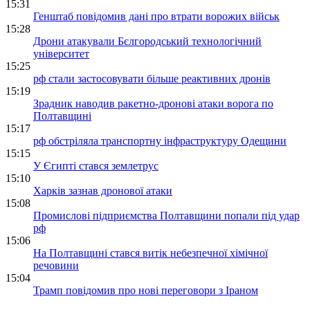
15:31
Генштаб повідомив дані про втрати ворожих військ
15:28
Дрони атакували Бєлгородський технологічний
університет
15:25
рф стали застосовувати більше реактивних дронів
15:19
Зрадник наводив ракетно-дронові атаки ворога по
Полтавщині
15:17
рф обстріляла транспортну інфраструктуру Одещини
15:15
У Єгипті стався землетрус
15:10
Харків зазнав дронової атаки
15:08
Промислові підприємства Полтавщини попали під удар
рф
15:06
На Полтавщині стався витік небезпечної хімічної
речовини
15:04
Трамп повідомив про нові переговори з Іраном