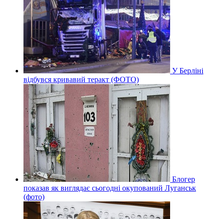
У Берліні
відбувся кривавий теракт (ФОТО)
Блогер
показав як виглядає сьогодні окупований Луганськ
(фото)