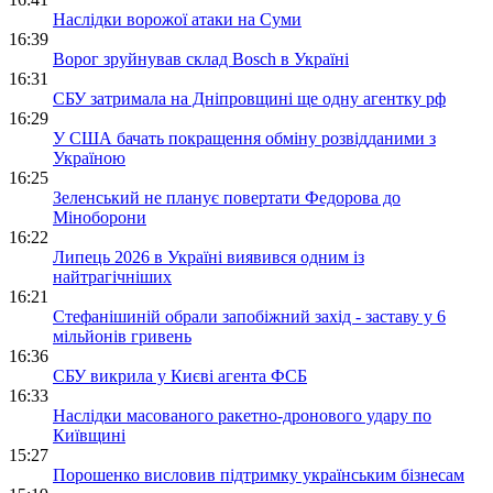
Наслідки ворожої атаки на Суми
16:39
Ворог зруйнував склад Bosch в Україні
16:31
СБУ затримала на Дніпровщині ще одну агентку рф
16:29
У США бачать покращення обміну розвідданими з
Україною
16:25
Зеленський не планує повертати Федорова до
Міноборони
16:22
Липець 2026 в Україні виявився одним із
найтрагічніших
16:21
Стефанішиній обрали запобіжний захід - заставу у 6
мільйонів гривень
16:36
СБУ викрила у Києві агента ФСБ
16:33
Наслідки масованого ракетно-дронового удару по
Київщині
15:27
Порошенко висловив підтримку українським бізнесам