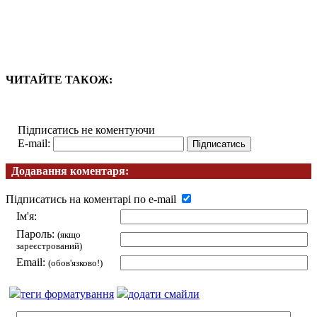
ЧИТАЙТЕ ТАКОЖ:
Підписатись не коментуючи
E-mail:
Додавання коментаря:
Підписатись на коментарі по e-mail
Ім'я:
Пароль:
(якщо
зареєстрований)
Email:
(обов'язково!)
теги форматування
додати смайли