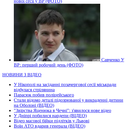
нової сесії у ВР (ФОТО)
Савченко У
ВР: перший робочий день (ФОТО)
НОВИНИ З ВІДЕО
У Нікополі на засіданні позачергової сесії міськради
відбулася стрілянина
Парасюк побив поліцейського
Стали відомо деталі підозрюваної у викраденні дитини
на Оболоні (ВІДЕО)
"Звірства Яценюка в Чечні": з'явилося нове відео
У Дніпрі побилися нардепи (ВІДЕО)
Відео масової бійки підлітків у Львові
Воїн АТО вдарив генерала (ВІДЕО)