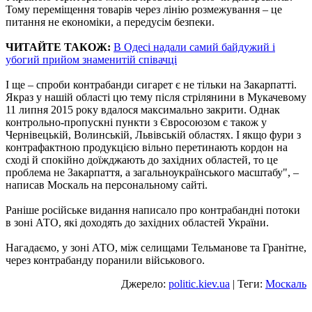
Тому переміщення товарів через лінію розмежування – це
питання не економіки, а передусім безпеки.
ЧИТАЙТЕ ТАКОЖ:
В Одесі надали самий байдужий і
убогий прийом знаменитій співачці
І ще – спроби контрабанди сигарет є не тільки на Закарпатті.
Якраз у нашій області цю тему після стрілянини в Мукачевому
11 липня 2015 року вдалося максимально закрити. Однак
контрольно-пропускні пункти з Євросоюзом є також у
Чернівецькій, Волинській, Львівській областях. І якщо фури з
контрафактною продукцією вільно перетинають кордон на
сході й спокійно доїжджають до західних областей, то це
проблема не Закарпаття, а загальноукраїнського масштабу", –
написав Москаль на персональному сайті.
Раніше російське видання написало про контрабандні потоки
в зоні АТО, які доходять до західних областей України.
Нагадаємо, у зоні АТО, між селищами Тельманове та Гранітне,
через контрабанду поранили військового.
Джерело:
politic.kiev.ua
| Теги:
Москаль