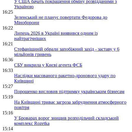
У США бачать покращення обміну розвідданими з
Україною
16:25
Зеленський не планує повертати Федорова до
Міноборони
16:22
Липець 2026 в Україні виявився одним із
найтрагічніших
16:21
Стефанішиній обрали запобіжний захід - заставу у 6
мільйонів гривень
16:36
СБУ викрила у Києві агента ФСБ
16:33
Наслідки масованого ракетно-дронового удару по
Київщині
15:27
Порошенко висловив підтримку українським бізнесам
15:19
На Київщині триває загроза забруднення атмосферного
повітря
15:16
У Броварах ворог знищив розподільчий складський
комплекс Rozetka
15:14