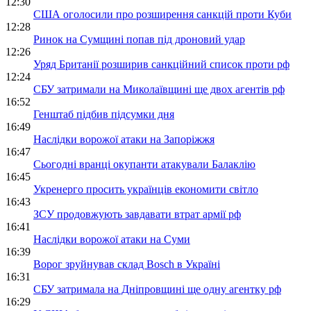
12:30
США оголосили про розширення санкцій проти Куби
12:28
Ринок на Сумщині попав під дроновий удар
12:26
Уряд Британії розширив санкційний список проти рф
12:24
СБУ затримали на Миколаївщині ще двох агентів рф
16:52
Генштаб підбив підсумки дня
16:49
Наслідки ворожої атаки на Запоріжжя
16:47
Сьогодні вранці окупанти атакували Балаклію
16:45
Укренерго просить українців економити світло
16:43
ЗСУ продовжують завдавати втрат армії рф
16:41
Наслідки ворожої атаки на Суми
16:39
Ворог зруйнував склад Bosch в Україні
16:31
СБУ затримала на Дніпровщині ще одну агентку рф
16:29