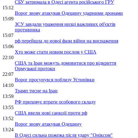
СБУ затримала в Одесі агента російського ГРУ
15:12
Ворог знову атакував Одещину ударними дронами
15:09
ЗСУ завдали ураження низці важливих об'єктів
противника
15:07
рф перейшла до нової фази війни на виснаження
15:06
Хто може стати новим послом у США
22:10
США та Іран можуть домовитися про відкриття
Ормузької протоки
22:07
Ворог просунувся поблизу Устинівки
14:10
Трамп тисне на Іран
13:59
РФ приховує втрати особового складу
13:55
США ввели нові санкції проти рф
13:52
Ворог знову атакував Одещину
13:24
В Одесі сильна пожежа після удару "Оніксом"