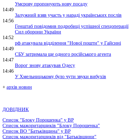
Умєрову пропонують нову посаду
14:49
Залужний взяв участь у нараді українських послів
14:56
Генштаб повідомив подробиці успішної спецоперації
Сил оборони України
14:52
рф атакувала відділення "Нової пошти" у Гайсині
14:49
СБУ затримала ще одного російського агента
14:47
Ворог знову атакував Одесу
14:46
У Хмельницькому було чути звуки вибухів
+
архів новин
ДОВІДНИК
Список "Блоку Порошенка" у ВР
Список мажоритарщиків "Блоку Порошенка"
Список ВО "Батьківщина" у ВР
Список мажоритарщиків від "Батьківщини"