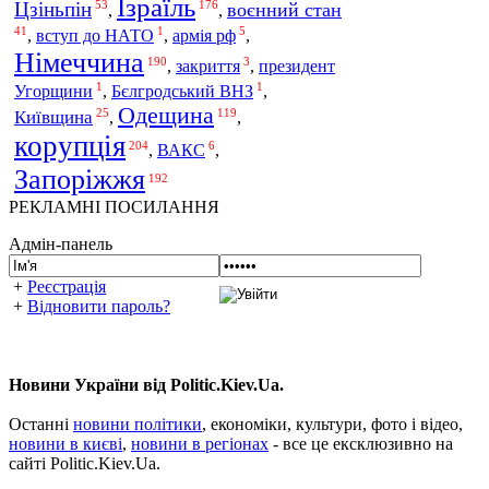
Ізраїль
Цзіньпін
53
176
воєнний стан
,
,
41
1
5
армія рф
,
вступ до НАТО
,
,
Німеччина
190
3
,
закриття
,
президент
1
1
Угорщини
,
Бєлгродський ВНЗ
,
Одещина
25
119
Київщина
,
,
корупція
204
6
ВАКС
,
,
Запоріжжя
192
РЕКЛАМНІ ПОСИЛАННЯ
Адмін-панель
+
Реєстрація
+
Відновити пароль?
Новини України від Politic.Kiev.Ua.
Останні
новини політики
, економіки, культури, фото і відео,
новини в києві
,
новини в регіонах
- все це ексклюзивно на
сайті Politic.Kiev.Ua.