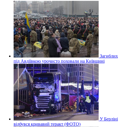
Загиблих
під Авдіївкою урочисто поховали на Київщині
У Берліні
відбувся кривавий теракт (ФОТО)