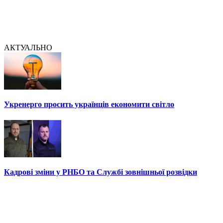
АКТУАЛЬНО
Укренерго просить українців економити світло
Кадрові зміни у РНБО та Службі зовнішньої розвідки