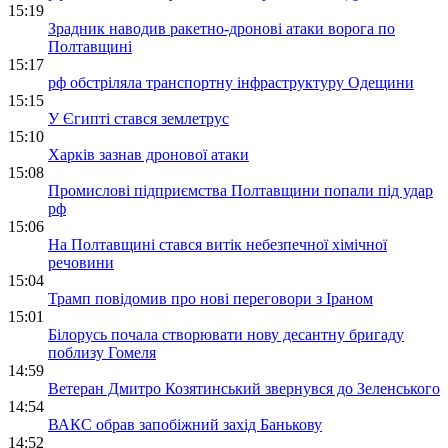
15:19
Зрадник наводив ракетно-дронові атаки ворога по
Полтавщині
15:17
рф обстріляла транспортну інфраструктуру Одещини
15:15
У Єгипті стався землетрус
15:10
Харків зазнав дронової атаки
15:08
Промислові підприємства Полтавщини попали під удар
рф
15:06
На Полтавщині стався витік небезпечної хімічної
речовини
15:04
Трамп повідомив про нові переговори з Іраном
15:01
Білорусь почала створювати нову десантну бригаду
поблизу Гомеля
14:59
Ветеран Дмитро Козятинський звернувся до Зеленського
14:54
ВАКС обрав запобіжний захід Банькову
14:52