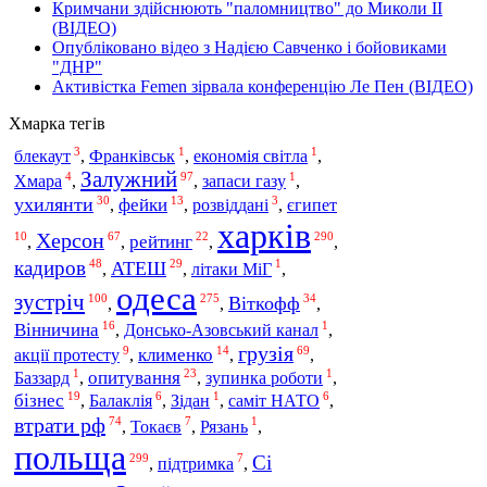
Кримчани здійснюють "паломництво" до Миколи ІІ
(ВІДЕО)
Опубліковано відео з Надією Савченко і бойовиками
"ДНР"
Активістка Femen зірвала конференцію Ле Пен (ВІДЕО)
Хмарка тегів
3
1
1
блекаут
,
Франківськ
,
економія світла
,
Залужний
4
97
1
Хмара
,
,
запаси газу
,
30
13
3
ухилянти
фейки
єгипет
,
,
розвіддані
,
харків
Херсон
10
67
22
290
рейтинг
,
,
,
,
кадиров
48
29
1
АТЕШ
,
,
літаки МіГ
,
одеса
зустріч
100
275
34
Віткофф
,
,
,
16
1
Вінничина
,
Донсько-Азовський канал
,
грузія
9
14
69
акції протесту
клименко
,
,
,
1
23
1
опитування
Баззард
,
,
зупинка роботи
,
19
6
1
6
бізнес
Балаклія
саміт НАТО
,
,
Зідан
,
,
втрати рф
74
7
1
Токаєв
,
,
Рязань
,
польща
Сі
299
7
підтримка
,
,