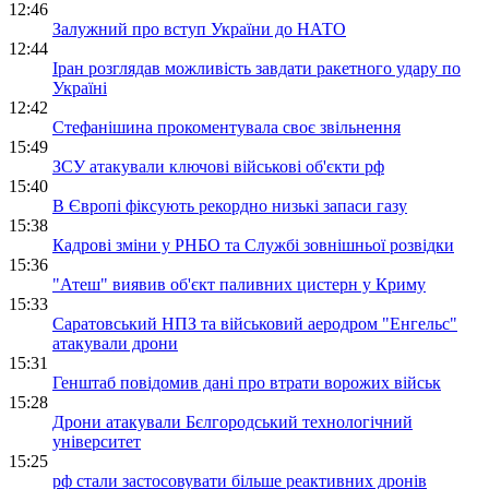
12:46
Залужний про вступ України до НАТО
12:44
Іран розглядав можливість завдати ракетного удару по
Україні
12:42
Стефанішина прокоментувала своє звільнення
15:49
ЗСУ атакували ключові військові об'єкти рф
15:40
В Європі фіксують рекордно низькі запаси газу
15:38
Кадрові зміни у РНБО та Службі зовнішньої розвідки
15:36
"Атеш" виявив об'єкт паливних цистерн у Криму
15:33
Саратовський НПЗ та військовий аеродром "Енгельс"
атакували дрони
15:31
Генштаб повідомив дані про втрати ворожих військ
15:28
Дрони атакували Бєлгородський технологічний
університет
15:25
рф стали застосовувати більше реактивних дронів