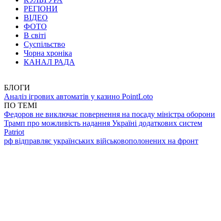
РЕГІОНИ
ВІДЕО
ФОТО
В світі
Суспільство
Чорна хроніка
КАНАЛ РАДА
БЛОГИ
Аналіз ігрових автоматів у казино PointLoto
ПО ТЕМІ
Федоров не виключає повернення на посаду міністра оборони
Трамп про можливість надання Україні додаткових систем
Patriot
рф відправляє українських військовополонених на фронт