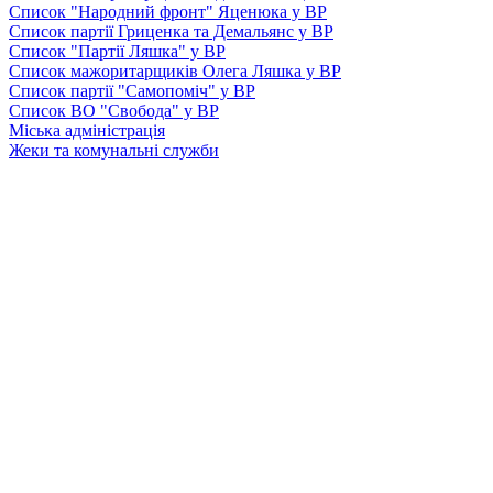
Список "Народний фронт" Яценюка у ВР
Список партії Гриценка та Демальянс у ВР
Список "Партії Ляшка" у ВР
Список мажоритарщиків Олега Ляшка у ВР
Список партії "Самопоміч" у ВР
Список ВО "Свобода" у ВР
Міська адміністрація
Жеки та комунальні служби