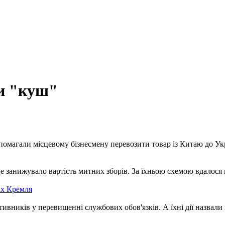
ти "куш"
омагали місцевому бізнесмену перевозити товар із Китаю до Укр
занижувало вартість митних зборів. За їхньою схемою вдалося в
ах Кремля
ників у перевищенні службових обов'язків. А їхні дії назвали