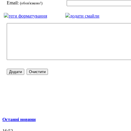
Email:
(обов'язково!)
теги форматування
додати смайли
Останні новини
16:52