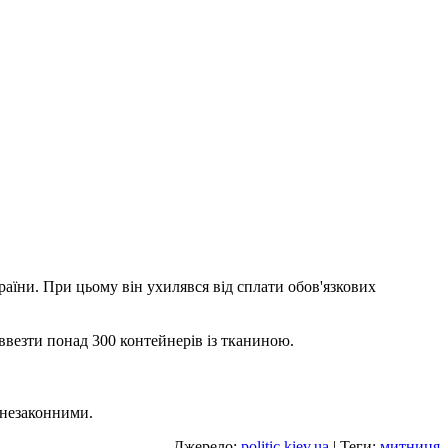
аїни. При цьому він ухилявся від сплати обов'язкових
везти понад 300 контейнерів із тканиною.
 незаконними.
Джерело:
politic.kiev.ua
| Теги:
митниця