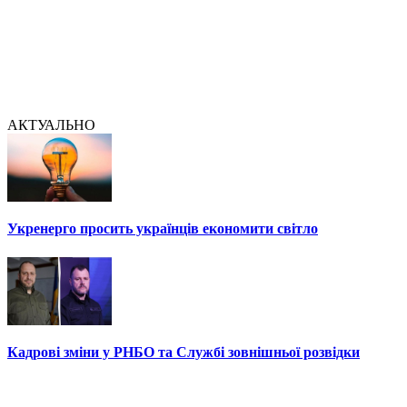
АКТУАЛЬНО
Укренерго просить українців економити світло
Кадрові зміни у РНБО та Службі зовнішньої розвідки