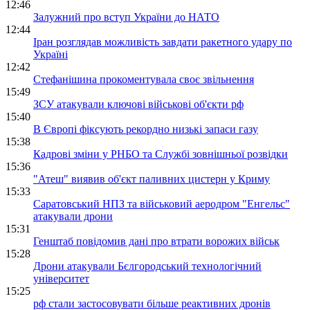
12:46
Залужний про вступ України до НАТО
12:44
Іран розглядав можливість завдати ракетного удару по
Україні
12:42
Стефанішина прокоментувала своє звільнення
15:49
ЗСУ атакували ключові військові об'єкти рф
15:40
В Європі фіксують рекордно низькі запаси газу
15:38
Кадрові зміни у РНБО та Службі зовнішньої розвідки
15:36
"Атеш" виявив об'єкт паливних цистерн у Криму
15:33
Саратовський НПЗ та військовий аеродром "Енгельс"
атакували дрони
15:31
Генштаб повідомив дані про втрати ворожих військ
15:28
Дрони атакували Бєлгородський технологічний
університет
15:25
рф стали застосовувати більше реактивних дронів