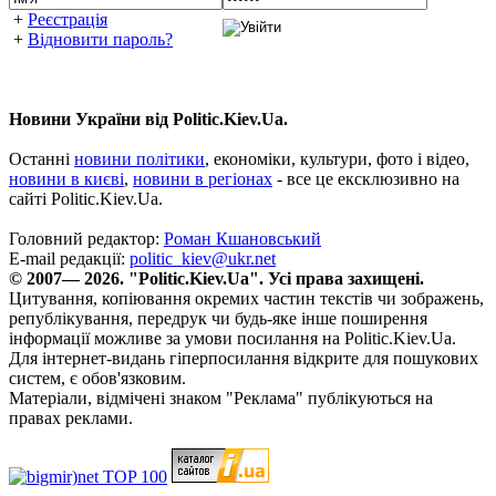
+
Реєстрація
+
Відновити пароль?
Новини України від Politic.Kiev.Ua.
Останні
новини політики
, економіки, культури, фото і відео,
новини в києві
,
новини в регіонах
- все це ексклюзивно на
сайті Politic.Kiev.Ua.
Головний редактор:
Роман Кшановський
E-mail редакції:
politic_kiev@ukr.net
© 2007— 2026. "Politic.Kiev.Ua". Усі права захищені.
Цитування, копіювання окремих частин текстів чи зображень,
републікування, передрук чи будь-яке інше поширення
інформації можливе за умови посилання на Politic.Kiev.Ua.
Для інтернет-видань гіперпосилання відкрите для пошукових
систем, є обов'язковим.
Матеріали, відмічені знаком "Реклама" публікуються на
правах реклами.