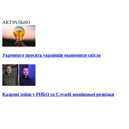
АКТУАЛЬНО
Укренерго просить українців економити світло
Кадрові зміни у РНБО та Службі зовнішньої розвідки