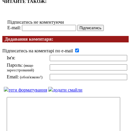
ЧИТАЙТЕ ТАКОЖ:
Підписатись не коментуючи
E-mail:
Додавання коментаря:
Підписатись на коментарі по e-mail
Ім'я:
Пароль:
(якщо
зареєстрований)
Email:
(обов'язково!)
теги форматування
додати смайли