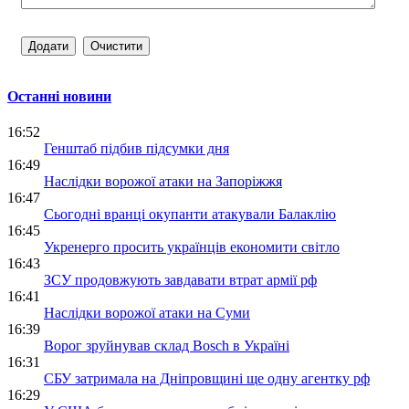
Останні новини
16:52
Генштаб підбив підсумки дня
16:49
Наслідки ворожої атаки на Запоріжжя
16:47
Сьогодні вранці окупанти атакували Балаклію
16:45
Укренерго просить українців економити світло
16:43
ЗСУ продовжують завдавати втрат армії рф
16:41
Наслідки ворожої атаки на Суми
16:39
Ворог зруйнував склад Bosch в Україні
16:31
СБУ затримала на Дніпровщині ще одну агентку рф
16:29