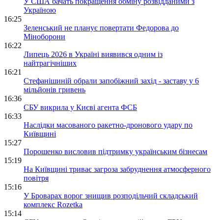
У США бачать покращення обміну розвідданими з
Україною
16:25
Зеленський не планує повертати Федорова до
Міноборони
16:22
Липець 2026 в Україні виявився одним із
найтрагічніших
16:21
Стефанішиній обрали запобіжний захід - заставу у 6
мільйонів гривень
16:36
СБУ викрила у Києві агента ФСБ
16:33
Наслідки масованого ракетно-дронового удару по
Київщині
15:27
Порошенко висловив підтримку українським бізнесам
15:19
На Київщині триває загроза забруднення атмосферного
повітря
15:16
У Броварах ворог знищив розподільчий складський
комплекс Rozetka
15:14