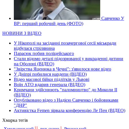
Савченко У
ВР: перший робочий день (ФОТО)
НОВИНИ З ВІДЕО
У Нікополі на засіданні позачергової сесії міськради
відбулася стрілянина
Парасюк побив поліцейського
Стали відомо деталі підозрюваної у викраденні дитини
на Оболоні (ВІДЕО)
"Звірства Яценюка в Чечні": з'явилося нове відео
У Дніпрі побилися нардепи (ВІДЕО)
Відео масової бійки підлітків у Львові
Воїн АТО вдарив генерала (ВІДЕО)
Кримчани здійснюють "паломництво" до Миколи ІІ
(ВІДЕО)
Опубліковано відео з Надією Савченко і бойовиками
"ДНР"
Активістка Femen зірвала конференцію Ле Пен (ВІДЕО)
Хмарка тегів
11
1
Хмельницький
,
рух суден
,
Рязанський