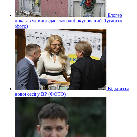
Блогер
показав як виглядає сьогодні окупований Луганськ
(фото)
Відкриття
нової сесії у ВР (ФОТО)