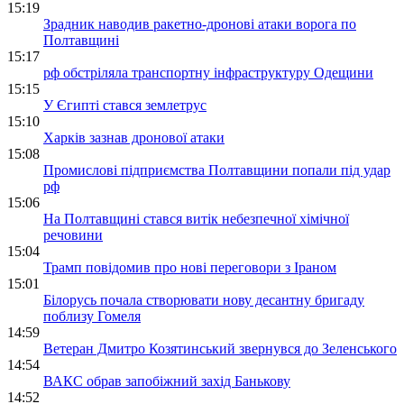
15:19
Зрадник наводив ракетно-дронові атаки ворога по
Полтавщині
15:17
рф обстріляла транспортну інфраструктуру Одещини
15:15
У Єгипті стався землетрус
15:10
Харків зазнав дронової атаки
15:08
Промислові підприємства Полтавщини попали під удар
рф
15:06
На Полтавщині стався витік небезпечної хімічної
речовини
15:04
Трамп повідомив про нові переговори з Іраном
15:01
Білорусь почала створювати нову десантну бригаду
поблизу Гомеля
14:59
Ветеран Дмитро Козятинський звернувся до Зеленського
14:54
ВАКС обрав запобіжний захід Банькову
14:52