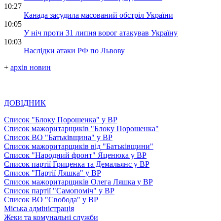
10:27
Канада засудила масований обстріл України
10:05
У ніч проти 31 липня ворог атакував Україну
10:03
Наслідки атаки РФ по Львову
+
архів новин
ДОВІДНИК
Список "Блоку Порошенка" у ВР
Список мажоритарщиків "Блоку Порошенка"
Список ВО "Батьківщина" у ВР
Список мажоритарщиків від "Батьківщини"
Список "Народний фронт" Яценюка у ВР
Список партії Гриценка та Демальянс у ВР
Список "Партії Ляшка" у ВР
Список мажоритарщиків Олега Ляшка у ВР
Список партії "Самопоміч" у ВР
Список ВО "Свобода" у ВР
Міська адміністрація
Жеки та комунальні служби