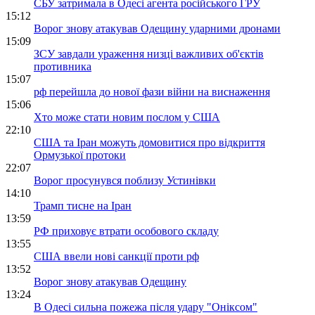
СБУ затримала в Одесі агента російського ГРУ
15:12
Ворог знову атакував Одещину ударними дронами
15:09
ЗСУ завдали ураження низці важливих об'єктів
противника
15:07
рф перейшла до нової фази війни на виснаження
15:06
Хто може стати новим послом у США
22:10
США та Іран можуть домовитися про відкриття
Ормузької протоки
22:07
Ворог просунувся поблизу Устинівки
14:10
Трамп тисне на Іран
13:59
РФ приховує втрати особового складу
13:55
США ввели нові санкції проти рф
13:52
Ворог знову атакував Одещину
13:24
В Одесі сильна пожежа після удару "Оніксом"