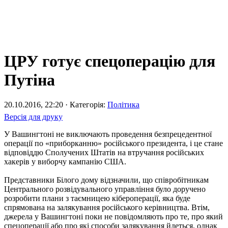
ЦРУ готує спецоперацію для
Путіна
20.10.2016, 22:20 · Категорія:
Політика
Версія для друку
У Вашингтоні не виключають проведення безпрецедентної
операції по «приборканню» російського президента, і це стане
відповіддю Сполучених Штатів на втручання російських
хакерів у виборчу кампанію США.
Представники Білого дому відзначили, що співробітникам
Центрального розвідувального управління було доручено
розробити плани з таємницею кібероперації, яка буде
спрямована на залякування російського керівництва. Втім,
джерела у Вашингтоні поки не повідомляють про те, про який
спецоперації або про які способи залякування йдеться, однак