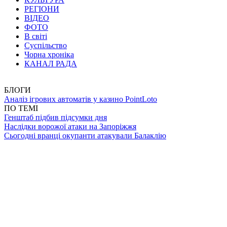
РЕГІОНИ
ВІДЕО
ФОТО
В світі
Суспільство
Чорна хроніка
КАНАЛ РАДА
БЛОГИ
Аналіз ігрових автоматів у казино PointLoto
ПО ТЕМІ
Генштаб підбив підсумки дня
Наслідки ворожої атаки на Запоріжжя
Сьогодні вранці окупанти атакували Балаклію