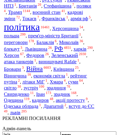
1
20
7
НПЗ
,
Британія
,
Стефанішина
,
поляки
4
1144
41
Трамп
,
,
воєнний стан
,
кадрові
72
7
1
5
зміни
,
Токаєв
,
Франківськ
,
армія рф
,
політика
16461
54
,
Херсонщина
,
299
1
польща
,
прем'єр-міністр Британії
,
178
6
36
переговори
,
Балаклія
,
Миколаїв
,
РФ
3
26
4851
290
харків
блекаут
,
Львівщина
,
,
,
67
26
2030
Зеленський
Херсон
,
Федоров
,
,
1
1
атака танкерів
,
винищувачі Rafale
,
Війна
3
6603
25
Бровари
,
,
Київщина
,
16
1
Вінничина
,
економія світла
,
рейтинг
2
1
4
64
путіна
,
літаки МіГ
,
Хмара
,
суми
,
30
100
70
світло
,
зустріч
,
зрадниця
,
11
173
168
Свириденко
,
Іран
,
зрадник
,
119
48
9
Одещина
,
кадиров
,
акції протесту
,
1
2
Одеська облрада
,
Драпатий
,
вступ до ЄС
49
205
,
львів
РЕКЛАМНІ ПОСИЛАННЯ
Адмін-панель