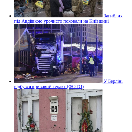
Загиблих
під Авдіївкою урочисто поховали на Київщині
У Берліні
відбувся кривавий теракт (ФОТО)