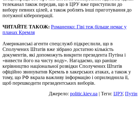
телеканал також передав, що в ЦРУ вже приступили до
вибору певних цілей, а також роблять інші приготування до
потужної кібероперації.
ЧИТАЙТЕ ТАКОЖ:
Романенко: Гіві теж більше немає у
планах Кремля
Американські агенти спецслужб підкреслили, що в
Сполучених Штатів вже зібрано достатню кількість
документів, які допоможуть викрити президента Путіна і
«вивести його на чисту воду». Нагадаємо, що раніше
керівництво національної розвідки Сполучених Штатів
офіційно звинуватив Кремль в хакерських атаках, а також у
тому, що РФ вкрала важливу інформацію і оприлюднила її,
щоб перешкодити президентських виборів.
Джерело:
politic.kiev.ua
| Теги:
ЦРУ
,
Путін