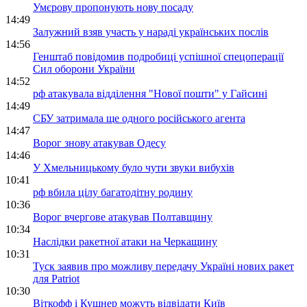
Умєрову пропонують нову посаду
14:49
Залужний взяв участь у нараді українських послів
14:56
Генштаб повідомив подробиці успішної спецоперації
Сил оборони України
14:52
рф атакувала відділення "Нової пошти" у Гайсині
14:49
СБУ затримала ще одного російського агента
14:47
Ворог знову атакував Одесу
14:46
У Хмельницькому було чути звуки вибухів
10:41
рф вбила цілу багатодітну родину
10:36
Ворог вчергове атакував Полтавщину
10:34
Наслідки ракетної атаки на Черкащину
10:31
Туск заявив про можливу передачу Україні нових ракет
для Patriot
10:30
Віткофф і Кушнер можуть відвідати Київ