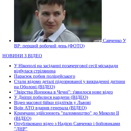
Савченко У
ВР: перший робочий день (ФОТО)
НОВИНИ З ВІДЕО
У Нікополі на засіданні позачергової сесії міськради
відбулася стрілянина
Парасюк побив поліцейського
Стали відомо деталі підозрюваної у викраденні дитини
на Оболоні (ВІДЕО)
"Звірства Яценюка в Чечні": з'явилося нове відео
У Дніпрі побилися нардепи (ВІДЕО)
Відео масової бійки підлітків у Львові
Воїн АТО вдарив генерала (ВІДЕО)
Кримчани здійснюють "паломництво" до Миколи ІІ
(ВІДЕО)
Опубліковано відео з Надією Савченко і бойовиками
"ДНР"