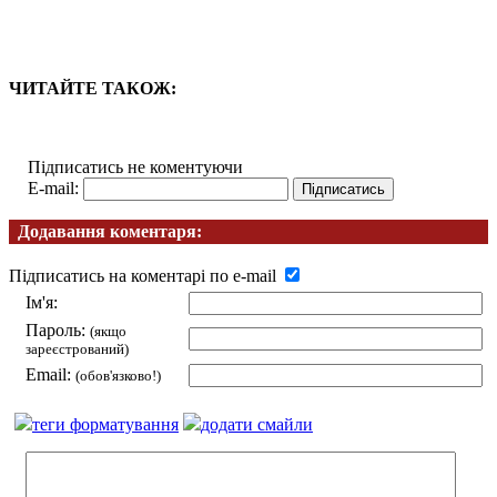
ЧИТАЙТЕ ТАКОЖ:
Підписатись не коментуючи
E-mail:
Додавання коментаря:
Підписатись на коментарі по e-mail
Ім'я:
Пароль:
(якщо
зареєстрований)
Email:
(обов'язково!)
теги форматування
додати смайли