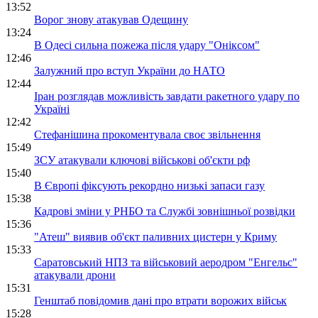
13:52
Ворог знову атакував Одещину
13:24
В Одесі сильна пожежа після удару "Оніксом"
12:46
Залужний про вступ України до НАТО
12:44
Іран розглядав можливість завдати ракетного удару по
Україні
12:42
Стефанішина прокоментувала своє звільнення
15:49
ЗСУ атакували ключові військові об'єкти рф
15:40
В Європі фіксують рекордно низькі запаси газу
15:38
Кадрові зміни у РНБО та Службі зовнішньої розвідки
15:36
"Атеш" виявив об'єкт паливних цистерн у Криму
15:33
Саратовський НПЗ та військовий аеродром "Енгельс"
атакували дрони
15:31
Генштаб повідомив дані про втрати ворожих військ
15:28