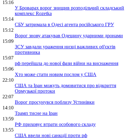
15:16
У Броварах ворог знищив розподільчий складський
комплекс Rozetka
15:14
СБУ затримала в Одесі агента російського ГРУ
15:12
Ворог знову атакував Одещину ударними дронами
15:09
ЗСУ завдали ураження низці важливих об'єктів
противника
15:07
рф перейшла до нової фази війни на виснаження
15:06
Хто може стати новим послом у США
22:10
США та Іран можуть домовитися про відкриття
Ормузької протоки
22:07
Ворог просунувся поблизу Устинівки
14:10
Трамп тисне на Іран
13:59
РФ приховує втрати особового складу
13:55
США ввели нові санкції проти рф