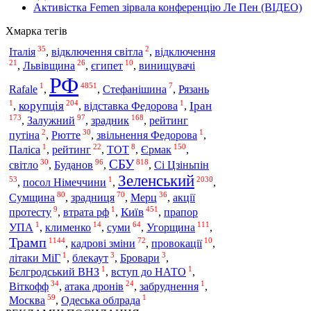
Активістка Femen зірвала конференцію Ле Пен (ВІДЕО)
Хмарка тегів
35
2
Італія
,
відключення світла
,
відключення
21
26
10
,
Львівщина
,
єгипет
,
винищувачі
РФ
1
4851
7
Rafale
,
,
Стефанішина
,
Рязань
1
204
1
корупція
Іран
,
,
відставка Федорова
,
173
97
168
Залужний
зрадник
,
,
,
рейтинг
2
30
1
путіна
,
Рютте
,
звільнення Федорова
,
1
22
8
150
Єрмак
Паліса
,
рейтинг
,
ТОТ
,
,
СБУ
30
96
818
Буданов
світло
,
,
,
Сі Цзіньпін
Зеленський
53
1
2030
,
посол Німеччини
,
,
80
70
36
Сумщина
,
зрадниця
,
Мерц
,
акції
9
1
451
Київ
протесту
,
втрата рф
,
,
прапор
1
14
64
111
Угорщина
УПА
,
клименко
,
суми
,
,
Трамп
1144
72
10
,
кадрові зміни
,
провокації
,
1
3
3
літаки МіГ
,
блекаут
,
Бровари
,
1
1
Бєлгродський ВНЗ
,
вступ до НАТО
,
34
24
1
Віткофф
,
атака дронів
,
забруднення
,
59
1
Москва
,
Одеська облрада