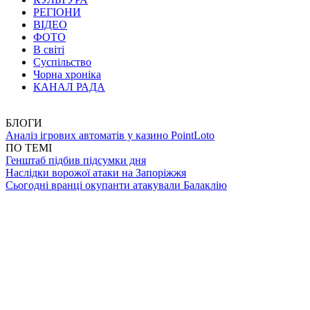
РЕГІОНИ
ВІДЕО
ФОТО
В світі
Суспільство
Чорна хроніка
КАНАЛ РАДА
БЛОГИ
Аналіз ігрових автоматів у казино PointLoto
ПО ТЕМІ
Генштаб підбив підсумки дня
Наслідки ворожої атаки на Запоріжжя
Сьогодні вранці окупанти атакували Балаклію