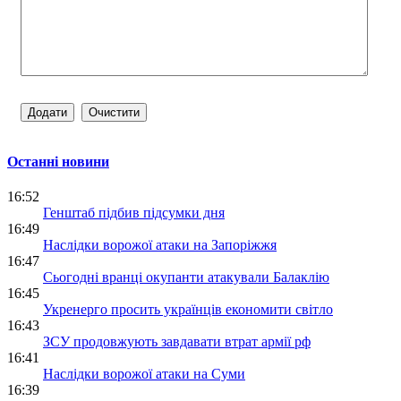
Останні новини
16:52
Генштаб підбив підсумки дня
16:49
Наслідки ворожої атаки на Запоріжжя
16:47
Сьогодні вранці окупанти атакували Балаклію
16:45
Укренерго просить українців економити світло
16:43
ЗСУ продовжують завдавати втрат армії рф
16:41
Наслідки ворожої атаки на Суми
16:39