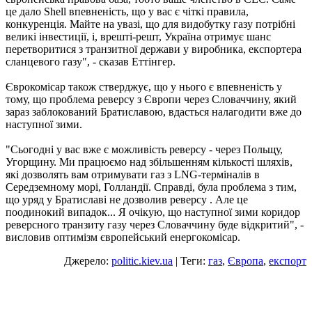
це дало Shell впевненість, що у вас є чіткі правила,
конкуренція. Майте на увазі, що для видобутку газу потрібні
великі інвестиції, і, врешті-решт, Україна отримує шанс
перетворитися з транзитної держави у виробника, експортера
сланцевого газу", - сказав Еттінгер.
Єврокомісар також стверджує, що у нього є впевненість у
тому, що проблема реверсу з Європи через Словаччину, який
зараз заблокований Братиславою, вдасться налагодити вже до
наступної зими.
"Сьогодні у вас вже є можливість реверсу - через Польщу,
Угорщину. Ми працюємо над збільшенням кількості шляхів,
які дозволять вам отримувати газ з LNG-терміналів в
Середземному морі, Голландії. Справді, була проблема з тим,
що уряд у Братиславі не дозволив реверсу . Але це
поодинокий випадок... Я очікую, що наступної зими коридор
реверсного транзиту газу через Словаччину буде відкритий", -
висловив оптимізм європейський енергокомісар.
Джерело:
politic.kiev.ua
| Теги:
газ
,
Європа
,
експорт