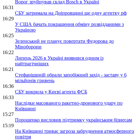
Ворог зруйнував склад Bosch в Україні
16:31
СБУ затримала на Дніпровщині ще одну агентку рф
16:29
У США бачать покращення обміну розвідданими з
Україною
16:25
Зеленський не планує повертати Федорова до
Міноборони
16:22
Липець 2026 в Україні виявився одним із
найтрагічніших
16:21
Стефанішиній обрали запобіжний захід - заставу у 6
мільйонів гривень
16:36
СБУ викрила у Києві агента ФСБ
16:33
Наслідки масованого ракетно-дронового удару по
Київщині
15:27
Порошенко висловив підтримку українським бізнесам
15:19
На Київщині триває загроза забруднення атмосферного
повітря