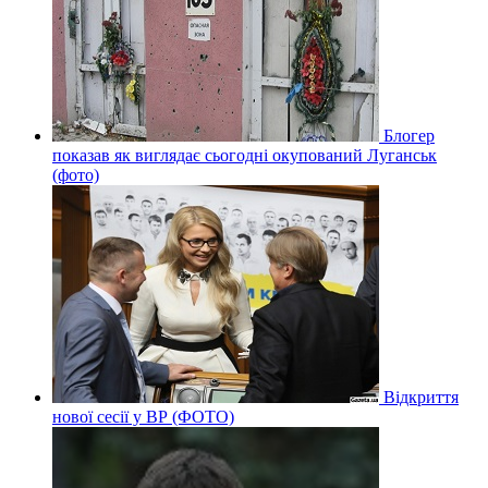
Блогер
показав як виглядає сьогодні окупований Луганськ
(фото)
Відкриття
нової сесії у ВР (ФОТО)