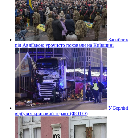
Загиблих
під Авдіївкою урочисто поховали на Київщині
У Берліні
відбувся кривавий теракт (ФОТО)