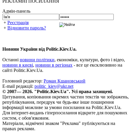
РЕКЛАМНІ ПОСИЛАННЯ
Адмін-панель
+
Реєстрація
+
Відновити пароль?
Новини України від Politic.Kiev.Ua.
Останні
новини політики
, економіки, культури, фото і відео,
новини в києві
,
новини в регіонах
- все це ексклюзивно на
сайті Politic.Kiev.Ua.
Головний редактор:
Роман Кшановський
E-mail редакції:
politic_kiev@ukr.net
© 2007— 2026. "Politic.Kiev.Ua". Усі права захищені.
Цитування, копіювання окремих частин текстів чи зображень,
републікування, передрук чи будь-яке інше поширення
інформації можливе за умови посилання на Politic.Kiev.Ua.
Для інтернет-видань гіперпосилання відкрите для пошукових
систем, є обов'язковим.
Матеріали, відмічені знаком "Реклама" публікуються на
правах реклами.