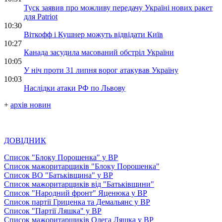
Туск заявив про можливу передачу Україні нових ракет
для Patriot
10:30
Віткофф і Кушнер можуть відвідати Київ
10:27
Канада засудила масований обстріл України
10:05
У ніч проти 31 липня ворог атакував Україну
10:03
Наслідки атаки РФ по Львову
+
архів новин
ДОВІДНИК
Список "Блоку Порошенка" у ВР
Список мажоритарщиків "Блоку Порошенка"
Список ВО "Батьківщина" у ВР
Список мажоритарщиків від "Батьківщини"
Список "Народний фронт" Яценюка у ВР
Список партії Гриценка та Демальянс у ВР
Список "Партії Ляшка" у ВР
Список мажоритарщиків Олега Ляшка у ВР