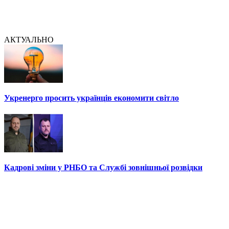
АКТУАЛЬНО
Укренерго просить українців економити світло
Кадрові зміни у РНБО та Службі зовнішньої розвідки