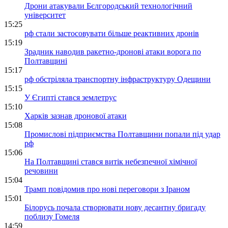
Дрони атакували Бєлгородський технологічний
університет
15:25
рф стали застосовувати більше реактивних дронів
15:19
Зрадник наводив ракетно-дронові атаки ворога по
Полтавщині
15:17
рф обстріляла транспортну інфраструктуру Одещини
15:15
У Єгипті стався землетрус
15:10
Харків зазнав дронової атаки
15:08
Промислові підприємства Полтавщини попали під удар
рф
15:06
На Полтавщині стався витік небезпечної хімічної
речовини
15:04
Трамп повідомив про нові переговори з Іраном
15:01
Білорусь почала створювати нову десантну бригаду
поблизу Гомеля
14:59