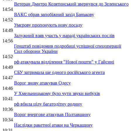
Ветеран Дмитро Козятинський звернувся до Зеленського
14:54
ВАКС обрав запобіжний захід Банькову
14:52
Умєрову пропонують нову посаду
14:49
Залужний взяв участь у нараді українських послів
14:56
Генштаб повідомив подробиці успішної спецоперації
Сил оборони України
14:52
рф атакувала відділення "Нової пошти" у Гайсині
14:49
СБУ затримала ще одного російського агента
14:47
Ворог знову атакував Одесу
14:46
У Хмельницькому було чути звуки вибухів
10:41
рф вбила цілу багатодітну родину
10:36
Ворог вчергове атакував Полтавщину
10:34
Наслідки ракетної атаки на Черкащину
10:31