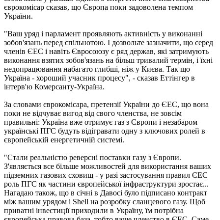
єврокомісар сказав, що Європа поки задоволена темпом
України.
"Ваш уряд і парламент проявляють активність у виконанні
зобов'язань перед спільнотою. І дозвольте зазначити, що серед
членів ЄЕС і навіть Євросоюзу є ряд держав, які затримують
виконання взятих зобов'язань на більш тривалий термін, і їхні
недопрацювання набагато глибші, ніж у Києва. Так що
Україна - хороший учасник процесу", - сказав Еттінгер в
інтерв'ю Комерсанту-Україна.
За словами єврокомісара, претензії України до ЄЕС, що вона
поки не відчуває вигод від свого членства, не зовсім
правильні: Україна вже отримує газ з Європи і незабаром
українські ПГС будуть відігравати одну з ключових ролей в
європейській енергетичній системі.
"Стали реальністю реверсні поставки газу з Європи.
З'являється все більше можливостей для використання ваших
підземних газових сховищ - у разі застосування правил ЄЕС
роль ПГС як частини європейської інфраструктури зростає...
Нагадаю також, що в січні в Давосі було підписано контракт
між вашим урядом і Shell на розробку сланцевого газу. Щоб
приватні інвестиції приходили в Україну, їм потрібна
європейська правова база, тобто ваше членство в ЄЕС. Саме