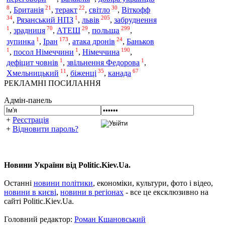
8
21
22
30
,
Британія
,
теракт
,
світло
,
Віткофф
34
1
205
львів
,
Рязанський НПЗ
,
,
забруднення
1
70
29
299
польща
,
зрадниця
,
АТЕШ
,
,
1
173
24
Іран
зупинка
,
,
атака дронів
,
Баньков
1
1
190
Німеччина
,
посол Німеччини
,
,
1
1
дефіцит човнів
,
звільнення Федорова
,
11
35
67
Хмельницький
,
біженці
,
канада
РЕКЛАМНІ ПОСИЛАННЯ
Адмін-панель
+
Реєстрація
+
Відновити пароль?
Новини України від Politic.Kiev.Ua.
Останні
новини політики
, економіки, культури, фото і відео,
новини в києві
,
новини в регіонах
- все це ексклюзивно на
сайті Politic.Kiev.Ua.
Головний редактор:
Роман Кшановський