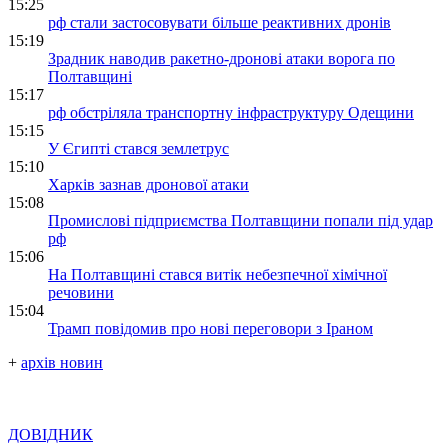
15:25
рф стали застосовувати більше реактивних дронів
15:19
Зрадник наводив ракетно-дронові атаки ворога по
Полтавщині
15:17
рф обстріляла транспортну інфраструктуру Одещини
15:15
У Єгипті стався землетрус
15:10
Харків зазнав дронової атаки
15:08
Промислові підприємства Полтавщини попали під удар
рф
15:06
На Полтавщині стався витік небезпечної хімічної
речовини
15:04
Трамп повідомив про нові переговори з Іраном
+
архів новин
ДОВІДНИК