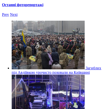
Останні фоторепортажі
Prev
Next
Загиблих
під Авдіївкою урочисто поховали на Київщині