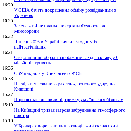
16:29
У США бачать покращення обміну розвідданими з
Україною
16:25
Зеленський не планує повертати Федорова до
Міноборони
16:22
Липець 2026 в Україні виявився одним із
найтрагічніших
16:21
Стефанішиній обрали запобіжний захід - заставу у 6
мільйонів гривень
16:36
СБУ викрила у Києві агента ФСБ
16:33
Наслідки масованого ракетно-дронового удару по
Київщині
15:27
Порошенко висловив підтримку українським бізнесам
15:19
На Київщині триває загроза забруднення атмосферного
повітря
15:16
У Броварах ворог знищив розподільчий складський