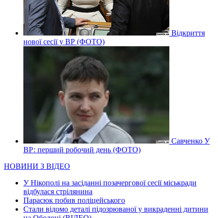
Відкриття
нової сесії у ВР (ФОТО)
Савченко У
ВР: перший робочий день (ФОТО)
НОВИНИ З ВІДЕО
У Нікополі на засіданні позачергової сесії міськради
відбулася стрілянина
Парасюк побив поліцейського
Стали відомо деталі підозрюваної у викраденні дитини
на Оболоні (ВІДЕО)