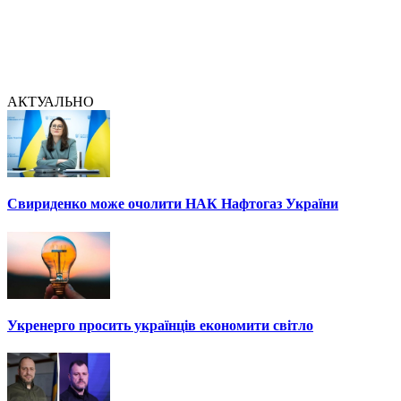
АКТУАЛЬНО
Свириденко може очолити НАК Нафтогаз України
Укренерго просить українців економити світло