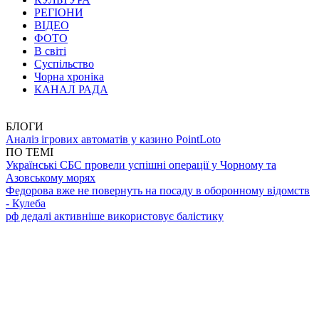
РЕГІОНИ
ВІДЕО
ФОТО
В світі
Суспільство
Чорна хроніка
КАНАЛ РАДА
БЛОГИ
Аналіз ігрових автоматів у казино PointLoto
ПО ТЕМІ
Українські СБС провели успішні операції у Чорному та
Азовському морях
Федорова вже не повернуть на посаду в оборонному відомств
- Кулеба
рф дедалі активніше використовує балістику