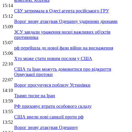
комплекс Rozetka
15:14
СБУ затримала в Одесі агента російського ГРУ
15:12
Ворог знову атакував Одещину ударними дронами
15:09
ЗСУ завдали ураження низці важливих об'єктів
противника
15:07
рф перейшла до нової фази війни на виснаження
15:06
Хто може стати новим послом у США
22:10
США та Іран можуть домовитися про відкриття
Ормузької протоки
22:07
Ворог просунувся поблизу Устинівки
14:10
Трамп тисне на Іран
13:59
РФ приховує втрати особового складу
13:55
США ввели нові санкції проти рф
13:52
Ворог знову атакував Одещину