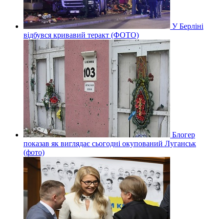
У Берліні
відбувся кривавий теракт (ФОТО)
Блогер
показав як виглядає сьогодні окупований Луганськ
(фото)