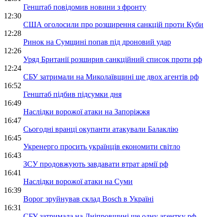
Генштаб повідомив новини з фронту
12:30
США оголосили про розширення санкцій проти Куби
12:28
Ринок на Сумщині попав під дроновий удар
12:26
Уряд Британії розширив санкційний список проти рф
12:24
СБУ затримали на Миколаївщині ще двох агентів рф
16:52
Генштаб підбив підсумки дня
16:49
Наслідки ворожої атаки на Запоріжжя
16:47
Сьогодні вранці окупанти атакували Балаклію
16:45
Укренерго просить українців економити світло
16:43
ЗСУ продовжують завдавати втрат армії рф
16:41
Наслідки ворожої атаки на Суми
16:39
Ворог зруйнував склад Bosch в Україні
16:31
СБУ затримала на Дніпровщині ще одну агентку рф