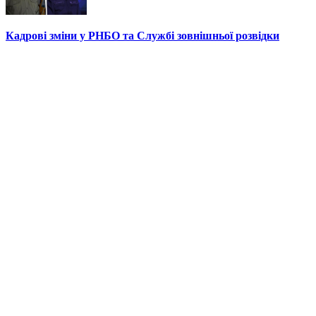
Кадрові зміни у РНБО та Службі зовнішньої розвідки