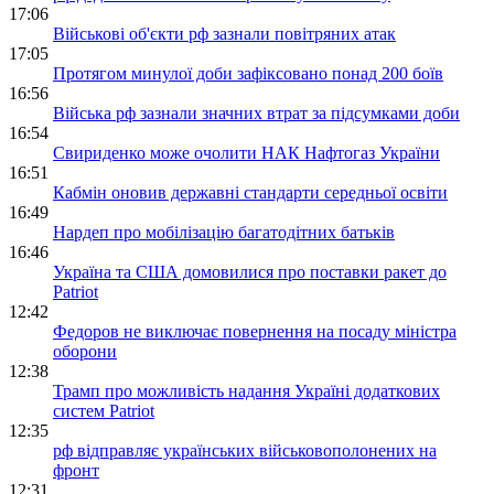
17:06
Військові об'єкти рф зазнали повітряних атак
17:05
Протягом минулої доби зафіксовано понад 200 боїв
16:56
Війська рф зазнали значних втрат за підсумками доби
16:54
Свириденко може очолити НАК Нафтогаз України
16:51
Кабмін оновив державні стандарти середньої освіти
16:49
Нардеп про мобілізацію багатодітних батьків
16:46
Україна та США домовилися про поставки ракет до
Patriot
12:42
Федоров не виключає повернення на посаду міністра
оборони
12:38
Трамп про можливість надання Україні додаткових
систем Patriot
12:35
рф відправляє українських військовополонених на
фронт
12:31