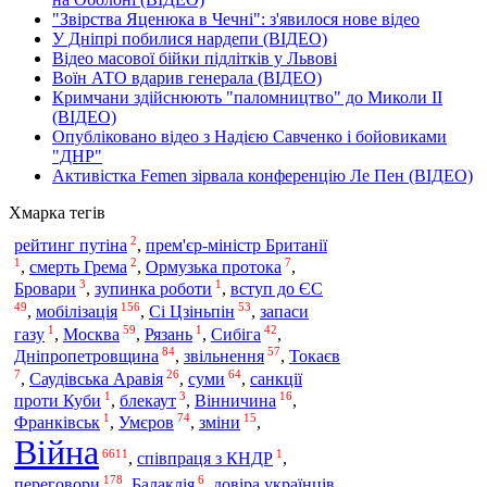
"Звірства Яценюка в Чечні": з'явилося нове відео
У Дніпрі побилися нардепи (ВІДЕО)
Відео масової бійки підлітків у Львові
Воїн АТО вдарив генерала (ВІДЕО)
Кримчани здійснюють "паломництво" до Миколи ІІ
(ВІДЕО)
Опубліковано відео з Надією Савченко і бойовиками
"ДНР"
Активістка Femen зірвала конференцію Ле Пен (ВІДЕО)
Хмарка тегів
2
рейтинг путіна
,
прем'єр-міністр Британії
1
2
7
,
смерть Грема
,
Ормузька протока
,
3
1
Бровари
,
зупинка роботи
,
вступ до ЄС
49
156
53
мобілізація
,
,
Сі Цзіньпін
,
запаси
1
59
1
42
газу
,
Москва
,
Рязань
,
Сибіга
,
84
57
Дніпропетровщина
,
звільнення
,
Токаєв
7
26
64
,
Саудівська Аравія
,
суми
,
санкції
1
3
16
проти Куби
,
блекаут
,
Вінничина
,
1
74
15
Франківськ
,
Умєров
,
зміни
,
Війна
6611
1
,
співпраця з КНДР
,
178
6
переговори
,
Балаклія
,
довіра українців