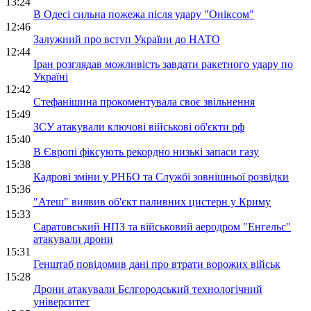
13:24
В Одесі сильна пожежа після удару "Оніксом"
12:46
Залужний про вступ України до НАТО
12:44
Іран розглядав можливість завдати ракетного удару по
Україні
12:42
Стефанішина прокоментувала своє звільнення
15:49
ЗСУ атакували ключові військові об'єкти рф
15:40
В Європі фіксують рекордно низькі запаси газу
15:38
Кадрові зміни у РНБО та Службі зовнішньої розвідки
15:36
"Атеш" виявив об'єкт паливних цистерн у Криму
15:33
Саратовський НПЗ та військовий аеродром "Енгельс"
атакували дрони
15:31
Генштаб повідомив дані про втрати ворожих військ
15:28
Дрони атакували Бєлгородський технологічний
університет