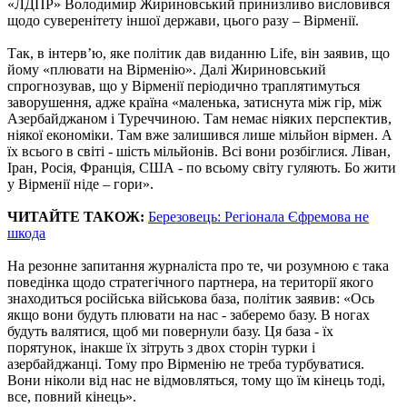
«ЛДПР» Володимир Жириновський принизливо висловився
щодо суверенітету іншої держави, цього разу – Вірменії.
Так, в інтерв’ю, яке політик дав виданню Life, він заявив, що
йому «плювати на Вірменію». Далі Жириновський
спрогнозував, що у Вірменії періодично траплятимуться
заворушення, адже країна «маленька, затиснута між гір, між
Азербайджаном і Туреччиною. Там немає ніяких перспектив,
ніякої економіки. Там вже залишився лише мільйон вірмен. А
їх всього в світі - шість мільйонів. Всі вони розбіглися. Ліван,
Іран, Росія, Франція, США - по всьому світу гуляють. Бо жити
у Вірменії ніде – гори».
ЧИТАЙТЕ ТАКОЖ:
Березовець: Регіонала Єфремова не
шкода
На резонне запитання журналіста про те, чи розумною є така
поведінка щодо стратегічного партнера, на території якого
знаходиться російська військова база, політик заявив: «Ось
якщо вони будуть плювати на нас - заберемо базу. В ногах
будуть валятися, щоб ми повернули базу. Ця база - їх
порятунок, інакше їх зітруть з двох сторін турки і
азербайджанці. Тому про Вірменію не треба турбуватися.
Вони ніколи від нас не відмовляться, тому що їм кінець тоді,
все, повний кінець».