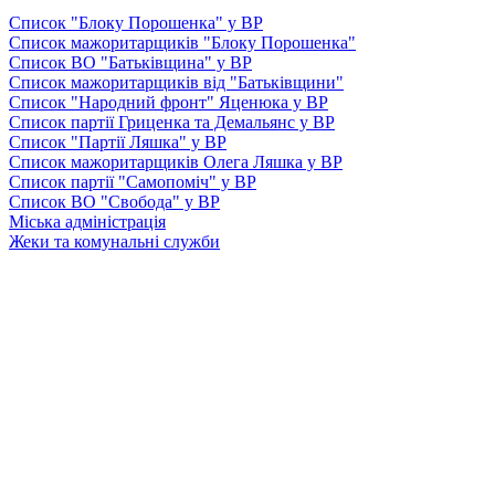
Список "Блоку Порошенка" у ВР
Список мажоритарщиків "Блоку Порошенка"
Список ВО "Батьківщина" у ВР
Список мажоритарщиків від "Батьківщини"
Список "Народний фронт" Яценюка у ВР
Список партії Гриценка та Демальянс у ВР
Список "Партії Ляшка" у ВР
Список мажоритарщиків Олега Ляшка у ВР
Список партії "Самопоміч" у ВР
Список ВО "Свобода" у ВР
Міська адміністрація
Жеки та комунальні служби