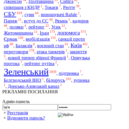
Джонсон
Полтавщина
Сибіга
,
,
,
1
7
30
співпраця з КНДР
,
Токаєв
,
Рютте
,
СБУ
818
64
1
суми
,
,
винищувачі Rafale
,
21
49
1
вступ до ЄС
кадиров
Париж
,
,
Рязань
,
48
4
22
12
,
поляки
,
рейтинг
,
Усик
,
допомога
12
173
373
Іран
Житомирщина
,
,
,
150
155
Єрмак
мобілізація
санкції проти
,
,
Київ
60
6
41
451
рф
воєнний стан
,
Балаклія
,
,
,
178
1
переговори
,
атака танкерів
,
закриття
3
1
,
новий тренер збірної Франції
,
Ормузька
7
2
протока
,
рейтинг путіна
,
Зеленський
2030
7
,
підтримка
,
1
202
білорусь
Бєлгродський ВНЗ
,
,
зупинка
1
1
,
Донсько-Азовський канал
РЕКЛАМНІ ПОСИЛАННЯ
Адмін-панель
+
Реєстрація
+
Відновити пароль?