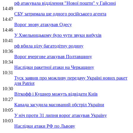
рф атакувала відділення "Нової пошти" у Гайсині
14:49
СБУ затримала ще одного російського агента
14:47
Ворог знову атакував Одесу
14:46
У Хмельницькому було чути звуки вибухів
10:41
рф вбила цілу багатодітну родину
10:36
Ворог вчергове атакував Полтавщину
10:34
Наслідки ракетної атаки на Черкащину
10:31
Туск заявив про можливу передачу Україні нових ракет
для Patriot
10:30
Віткофф і Кушнер можуть відвідати Київ
10:27
Канада засудила масований обстріл України
10:05
У ніч проти 31 липня ворог атакував Україну
10:03
Наслідки атаки РФ по Львову