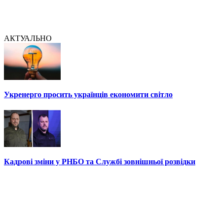
АКТУАЛЬНО
Укренерго просить українців економити світло
Кадрові зміни у РНБО та Службі зовнішньої розвідки