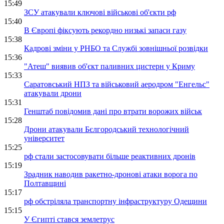
15:49
ЗСУ атакували ключові військові об'єкти рф
15:40
В Європі фіксують рекордно низькі запаси газу
15:38
Кадрові зміни у РНБО та Службі зовнішньої розвідки
15:36
"Атеш" виявив об'єкт паливних цистерн у Криму
15:33
Саратовський НПЗ та військовий аеродром "Енгельс"
атакували дрони
15:31
Генштаб повідомив дані про втрати ворожих військ
15:28
Дрони атакували Бєлгородський технологічний
університет
15:25
рф стали застосовувати більше реактивних дронів
15:19
Зрадник наводив ракетно-дронові атаки ворога по
Полтавщині
15:17
рф обстріляла транспортну інфраструктуру Одещини
15:15
У Єгипті стався землетрус