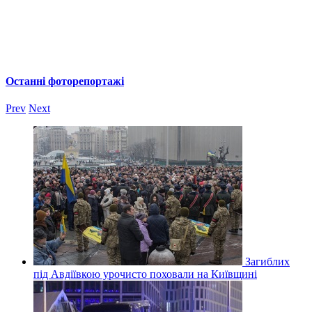
Останні фоторепортажі
Prev
Next
Загиблих
під Авдіївкою урочисто поховали на Київщині