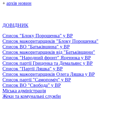
+
архів новин
ДОВІДНИК
Список "Блоку Порошенка" у ВР
Список мажоритарщиків "Блоку Порошенка"
Список ВО "Батьківщина" у ВР
Список мажоритарщиків від "Батьківщини"
Список "Народний фронт" Яценюка у ВР
Список партії Гриценка та Демальянс у ВР
Список "Партії Ляшка" у ВР
Список мажоритарщиків Олега Ляшка у ВР
Список партії "Самопоміч" у ВР
Список ВО "Свобода" у ВР
Міська адміністрація
Жеки та комунальні служби