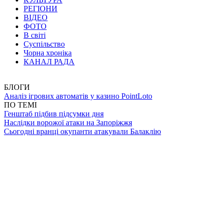
РЕГІОНИ
ВІДЕО
ФОТО
В світі
Суспільство
Чорна хроніка
КАНАЛ РАДА
БЛОГИ
Аналіз ігрових автоматів у казино PointLoto
ПО ТЕМІ
Генштаб підбив підсумки дня
Наслідки ворожої атаки на Запоріжжя
Сьогодні вранці окупанти атакували Балаклію