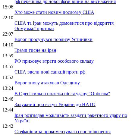
рф перейшла до нової фази війни на виснаження
15:06
Хто може стати новим послом у США
22:10
США та Іран можуть домовитися про відкриття
Ормузької протоки
22:07
Ворог просунувся поблизу Устинівки
14:10
Трамп тисне на Іран
13:59
РФ приховує втрати особового складу
13:55
США ввели нові санкції проти рф
13:52
Ворог знову атакував Одещину
13:24
В Одесі сильна пожежа після удару "Оніксом"
12:46
Залужний про вступ України до НАТО
12:44
Іран розглядав можливість завдати ракетного удару по
Україні
12:42
Стефанішина прокоментувала своє звільнення