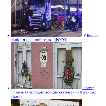
У Берліні
відбувся кривавий теракт (ФОТО)
Блогер
показав як виглядає сьогодні окупований Луганськ
(фото)