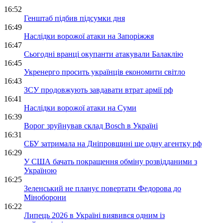
16:52
Генштаб підбив підсумки дня
16:49
Наслідки ворожої атаки на Запоріжжя
16:47
Сьогодні вранці окупанти атакували Балаклію
16:45
Укренерго просить українців економити світло
16:43
ЗСУ продовжують завдавати втрат армії рф
16:41
Наслідки ворожої атаки на Суми
16:39
Ворог зруйнував склад Bosch в Україні
16:31
СБУ затримала на Дніпровщині ще одну агентку рф
16:29
У США бачать покращення обміну розвідданими з
Україною
16:25
Зеленський не планує повертати Федорова до
Міноборони
16:22
Липець 2026 в Україні виявився одним із