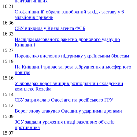
найтрагічніших
16:21
Стефанішиній обрали запобіжний захід - заставу у 6
мільйонів гривень
16:36
СБУ викрила у Києві агента ФСБ
16:33
Наслідки масованого ракетно-дронового удару по
Київщині
15:27
Порошенко висловив підтримку українським бізнесам
15:19
На Київщині триває загроза забруднення атмосферного
повітря
15:16
У Броварах ворог знищив розподільчий складський
комплекс Rozetka
15:14
СБУ затримала в Одесі агента російського ГРУ
15:12
Ворог знову атакував Одещину ударними дронами
15:09
ЗСУ завдали ураження низці важливих об'єктів
противника
15:07