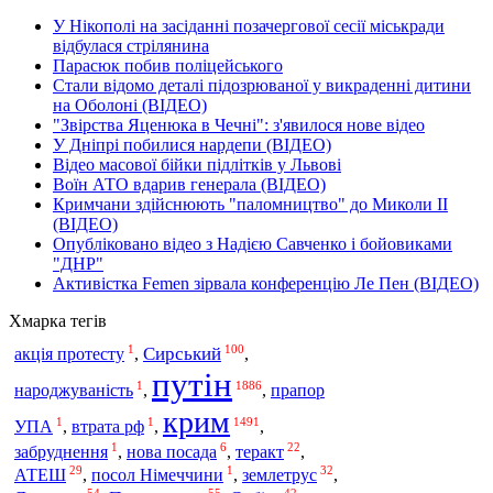
У Нікополі на засіданні позачергової сесії міськради
відбулася стрілянина
Парасюк побив поліцейського
Стали відомо деталі підозрюваної у викраденні дитини
на Оболоні (ВІДЕО)
"Звірства Яценюка в Чечні": з'явилося нове відео
У Дніпрі побилися нардепи (ВІДЕО)
Відео масової бійки підлітків у Львові
Воїн АТО вдарив генерала (ВІДЕО)
Кримчани здійснюють "паломництво" до Миколи ІІ
(ВІДЕО)
Опубліковано відео з Надією Савченко і бойовиками
"ДНР"
Активістка Femen зірвала конференцію Ле Пен (ВІДЕО)
Хмарка тегів
1
100
Сирський
акція протесту
,
,
путін
1
1886
народжуваність
,
,
прапор
крим
1
1
1491
УПА
,
втрата рф
,
,
1
6
22
забруднення
,
нова посада
,
теракт
,
29
1
32
землетрус
АТЕШ
,
посол Німеччини
,
,
54
55
42