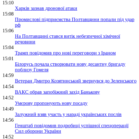
15:10
Харків зазнав дронової атаки
15:08
Промислові підприємства Полтавщини попали під удар
рф
15:06
На Полтавщині стався витік небезпечної хімічної
речовини
15:04
Трамп повідомив про нові переговори з Іраном
15:01
Білорусь почала створювати нову десантну бригаду
поблизу Гомеля
14:59
Ветеран Дмитро Козятинський звернувся до Зеленського
14:54
ВАКС обрав запобіжний захід Банькову
14:52
Умєрову пропонують нову посаду
14:49
Залужний взяв участь у нараді українських послів
14:56
Генштаб повідомив подробиці успішної спецоперації
Сил оборони України
14:52