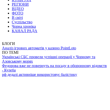
РЕГІОНИ
ВІДЕО
ФОТО
В світі
Суспільство
Чорна хроніка
КАНАЛ РАДА
БЛОГИ
Аналіз ігрових автоматів у казино PointLoto
ПО ТЕМІ
Українські СБС провели успішні операції у Чорному та
Азовському морях
Федорова вже не повернуть на посаду в оборонному відомств
- Кулеба
рф дедалі активніше використовує балістику