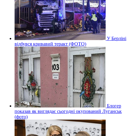
У Берліні
відбувся кривавий теракт (ФОТО)
Блогер
показав як виглядає сьогодні окупований Луганськ
(фото)