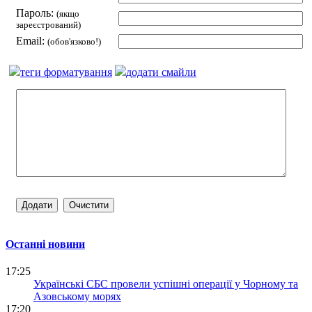
Пароль:
(якщо
зареєстрований)
Email:
(обов'язково!)
теги форматування
додати смайли
Останні новини
17:25
Українські СБС провели успішні операції у Чорному та
Азовському морях
17:20