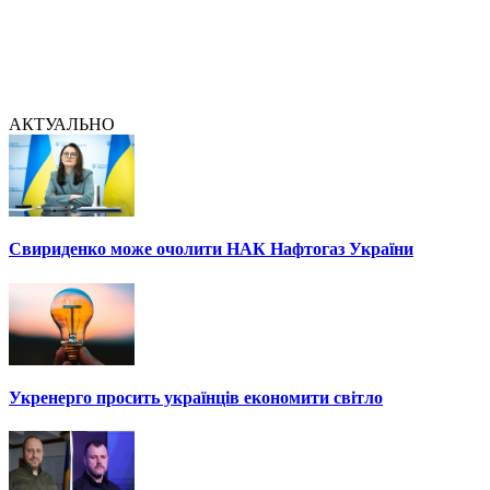
АКТУАЛЬНО
Свириденко може очолити НАК Нафтогаз України
Укренерго просить українців економити світло