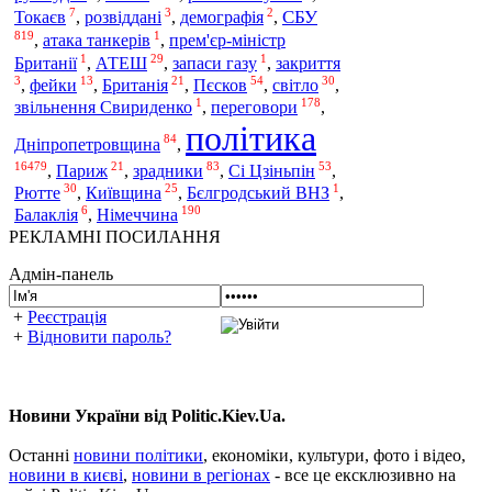
7
3
2
СБУ
Токаєв
,
розвіддані
,
демографія
,
819
1
,
атака танкерів
,
прем'єр-міністр
1
29
1
Британії
,
АТЕШ
,
запаси газу
,
закриття
3
13
21
54
30
,
фейки
,
Британія
,
Пєсков
,
світло
,
1
178
звільнення Свириденко
,
переговори
,
політика
84
Дніпропетровщина
,
16479
21
83
53
,
Париж
,
зрадники
,
Сі Цзіньпін
,
30
25
1
Рютте
,
Київщина
,
Бєлгродський ВНЗ
,
6
190
Балаклія
,
Німеччина
РЕКЛАМНІ ПОСИЛАННЯ
Адмін-панель
+
Реєстрація
+
Відновити пароль?
Новини України від Politic.Kiev.Ua.
Останні
новини політики
, економіки, культури, фото і відео,
новини в києві
,
новини в регіонах
- все це ексклюзивно на