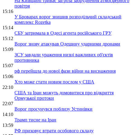
На Київщині триває загроза забруднення атмосферного
повітря
15:16
У Броварах ворог знищив розподільчий складський
комплекс Rozetka
15:14
СБУ затримала в Одесі агента російського ГРУ
15:12
Ворог знову атакував Одещину ударними дронами
15:09
ЗСУ завдали ураження низці важливих об'єктів
противника
15:07
рф перейшла до нової фази війни на виснаження
15:06
Хто може стати новим послом у США
22:10
США та Іран можуть домовитися про відкриття
Ормузької протоки
22:07
Ворог просунувся поблизу Устинівки
14:10
Трамп тисне на Іран
13:59
РФ приховує втрати особового складу