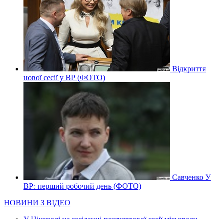
Відкриття
нової сесії у ВР (ФОТО)
Савченко У
ВР: перший робочий день (ФОТО)
НОВИНИ З ВІДЕО