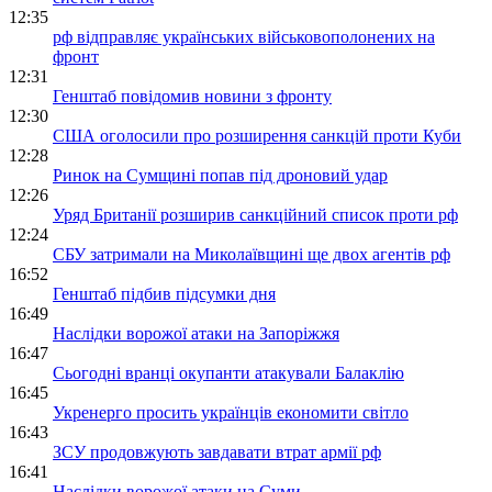
12:35
рф відправляє українських військовополонених на
фронт
12:31
Генштаб повідомив новини з фронту
12:30
США оголосили про розширення санкцій проти Куби
12:28
Ринок на Сумщині попав під дроновий удар
12:26
Уряд Британії розширив санкційний список проти рф
12:24
СБУ затримали на Миколаївщині ще двох агентів рф
16:52
Генштаб підбив підсумки дня
16:49
Наслідки ворожої атаки на Запоріжжя
16:47
Сьогодні вранці окупанти атакували Балаклію
16:45
Укренерго просить українців економити світло
16:43
ЗСУ продовжують завдавати втрат армії рф
16:41
Наслідки ворожої атаки на Суми