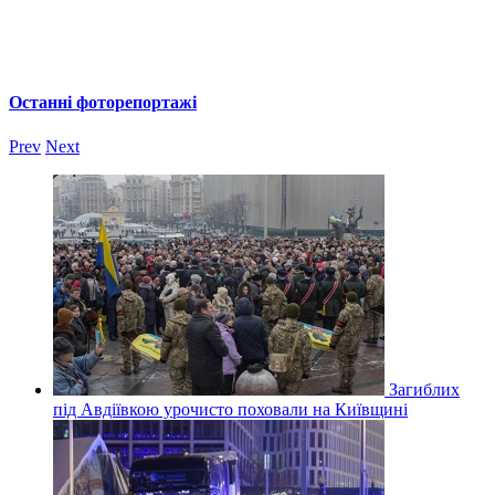
Останні фоторепортажі
Prev
Next
Загиблих
під Авдіївкою урочисто поховали на Київщині