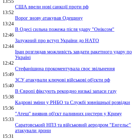
13:55
США ввели нові санкції проти рф
13:52
Ворог знову атакував Одещину
13:24
В Одесі сильна пожежа після удару "Оніксом"
12:46
Залужний про вступ України до НАТО
12:44
Іран розглядав можливість завдати ракетного удару по
Україні
12:42
Стефанішина прокоментувала своє звільнення
15:49
ЗСУ атакували ключові військові об'єкти рф
15:40
В Європі фіксують рекордно низькі запаси газу
15:38
Кадрові зміни у РНБО та Службі зовнішньої розвідки
15:36
"Атеш" виявив об'єкт паливних цистерн у Криму
15:33
Саратовський НПЗ та військовий аеродром "Енгельс"
атакували дрони
15:31