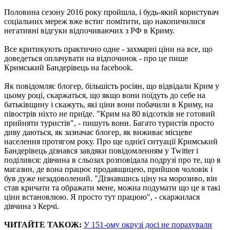
Половина сезону 2016 року пройшла, і будь-який користувач
соціальних мереж вже встиг помітити, що накопичилися
негативні відгуки відпочиваючих з РФ в Криму.
Все критикують практично одне - захмарні ціни на все, що
доведеться оплачувати на відпочинок - про це пише
Кримський Бандерівець на facebook.
Як повідомляє блогер, більшість росіян, що відвідали Крим у
цьому році, скаржаться, що якщо вони поїдуть до себе на
батьківщину і скажуть, які ціни вони побачили в Криму, на
півострів ніхто не приїде. "Крим на 80 відсотків не готовий
прийняти туристів", - пишуть вони. Багато туристів просто
диву даються, як зазначає блогер, як виживає місцеве
населення протягом року. Про ще однієї ситуації Кримський
Бандерівець дізнався завдяки повідомленням у Twitter і
поділився: дівчина в сльозах розповідала подрузі про те, що в
магазин, де вона працює продавщицею, прийшов чоловік і
був дуже незадоволений. "Дізнавшись ціну на морозиво, він
став кричати та ображати мене, можна подумати що це я такі
ціни встановлюю. Я просто тут працюю", - скаржилася
дівчина з Керчі.
ЧИТАЙТЕ ТАКОЖ:
У 151-ому окрузі досі не порахували