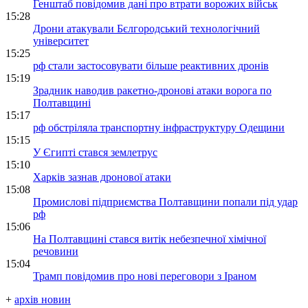
Генштаб повідомив дані про втрати ворожих військ
15:28
Дрони атакували Бєлгородський технологічний
університет
15:25
рф стали застосовувати більше реактивних дронів
15:19
Зрадник наводив ракетно-дронові атаки ворога по
Полтавщині
15:17
рф обстріляла транспортну інфраструктуру Одещини
15:15
У Єгипті стався землетрус
15:10
Харків зазнав дронової атаки
15:08
Промислові підприємства Полтавщини попали під удар
рф
15:06
На Полтавщині стався витік небезпечної хімічної
речовини
15:04
Трамп повідомив про нові переговори з Іраном
+
архів новин