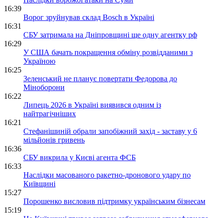
16:39
Ворог зруйнував склад Bosch в Україні
16:31
СБУ затримала на Дніпровщині ще одну агентку рф
16:29
У США бачать покращення обміну розвідданими з
Україною
16:25
Зеленський не планує повертати Федорова до
Міноборони
16:22
Липець 2026 в Україні виявився одним із
найтрагічніших
16:21
Стефанішиній обрали запобіжний захід - заставу у 6
мільйонів гривень
16:36
СБУ викрила у Києві агента ФСБ
16:33
Наслідки масованого ракетно-дронового удару по
Київщині
15:27
Порошенко висловив підтримку українським бізнесам
15:19