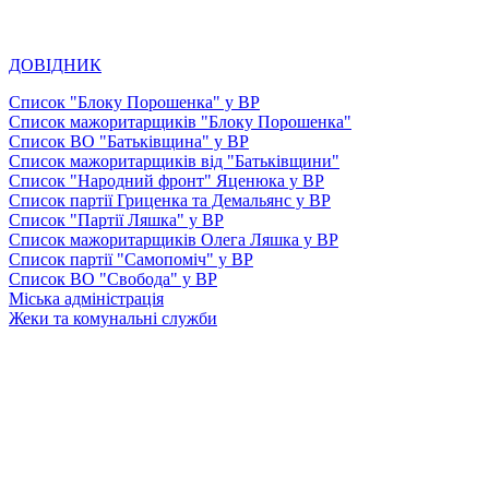
ДОВІДНИК
Список "Блоку Порошенка" у ВР
Список мажоритарщиків "Блоку Порошенка"
Список ВО "Батьківщина" у ВР
Список мажоритарщиків від "Батьківщини"
Список "Народний фронт" Яценюка у ВР
Список партії Гриценка та Демальянс у ВР
Список "Партії Ляшка" у ВР
Список мажоритарщиків Олега Ляшка у ВР
Список партії "Самопоміч" у ВР
Список ВО "Свобода" у ВР
Міська адміністрація
Жеки та комунальні служби