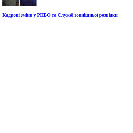
Кадрові зміни у РНБО та Службі зовнішньої розвідки