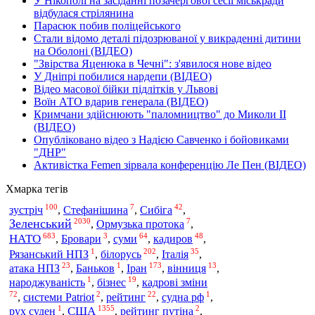
У Нікополі на засіданні позачергової сесії міськради
відбулася стрілянина
Парасюк побив поліцейського
Стали відомо деталі підозрюваної у викраденні дитини
на Оболоні (ВІДЕО)
"Звірства Яценюка в Чечні": з'явилося нове відео
У Дніпрі побилися нардепи (ВІДЕО)
Відео масової бійки підлітків у Львові
Воїн АТО вдарив генерала (ВІДЕО)
Кримчани здійснюють "паломництво" до Миколи ІІ
(ВІДЕО)
Опубліковано відео з Надією Савченко і бойовиками
"ДНР"
Активістка Femen зірвала конференцію Ле Пен (ВІДЕО)
Хмарка тегів
100
7
42
зустріч
,
Стефанішина
,
Сибіга
,
2030
7
Зеленський
,
Ормузька протока
,
683
3
64
48
НАТО
,
Бровари
,
суми
,
кадиров
,
1
202
35
Рязанський НПЗ
,
білорусь
,
Італія
,
23
1
173
13
атака НПЗ
,
Баньков
,
Іран
,
вінниця
,
1
19
народжуваність
,
бізнес
,
кадрові зміни
72
2
22
1
,
системи Patriot
,
рейтинг
,
судна рф
,
1
1355
2
США
рух суден
,
,
рейтинг путіна
,