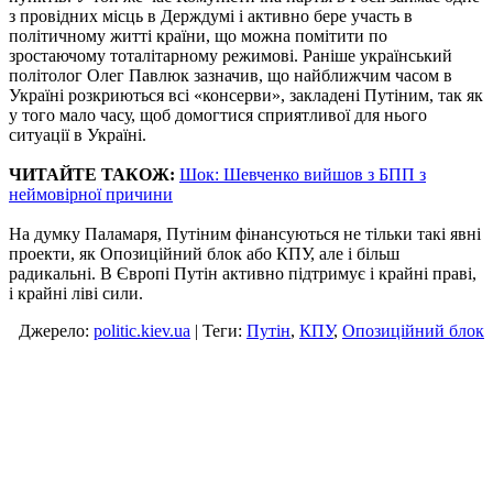
з провідних місць в Держдумі і активно бере участь в
політичному житті країни, що можна помітити по
зростаючому тоталітарному режимові. Раніше український
політолог Олег Павлюк зазначив, що найближчим часом в
Україні розкриються всі «консерви», закладені Путіним, так як
у того мало часу, щоб домогтися сприятливої для нього
ситуації в Україні.
ЧИТАЙТЕ ТАКОЖ:
Шок: Шевченко вийшов з БПП з
неймовірної причини
На думку Паламаря, Путіним фінансуються не тільки такі явні
проекти, як Опозиційний блок або КПУ, але і більш
радикальні. В Європі Путін активно підтримує і крайні праві,
і крайні ліві сили.
Джерело:
politic.kiev.ua
| Теги:
Путін
,
КПУ
,
Опозиційний блок