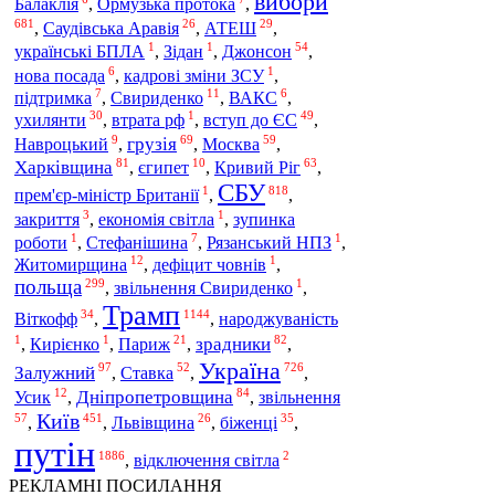
вибори
Балаклія
,
Ормузька протока
,
681
26
29
АТЕШ
,
Саудівська Аравія
,
,
1
1
54
Джонсон
українські БПЛА
,
Зідан
,
,
6
1
нова посада
,
кадрові зміни ЗСУ
,
7
11
6
підтримка
,
Свириденко
,
ВАКС
,
30
1
49
ухилянти
вступ до ЄС
,
втрата рф
,
,
9
69
59
грузія
Москва
Навроцький
,
,
,
81
10
63
Харківщина
Кривий Ріг
,
єгипет
,
,
СБУ
1
818
прем'єр-міністр Британії
,
,
3
1
закриття
,
економія світла
,
зупинка
1
7
1
роботи
,
Стефанішина
,
Рязанський НПЗ
,
12
1
Житомирщина
,
дефіцит човнів
,
польща
299
1
,
звільнення Свириденко
,
Трамп
34
1144
Віткофф
,
,
народжуваність
1
1
21
82
зрадники
,
Кирієнко
,
Париж
,
,
Україна
97
52
726
Залужний
Ставка
,
,
,
12
84
Дніпропетровщина
звільнення
Усик
,
,
Київ
57
451
26
35
біженці
,
,
Львівщина
,
,
путін
1886
2
,
відключення світла
РЕКЛАМНІ ПОСИЛАННЯ