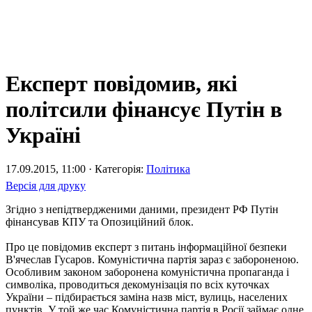
Експерт повідомив, які
політсили фінансує Путін в
Україні
17.09.2015, 11:00 · Категорія:
Політика
Версія для друку
Згідно з непідтвердженими даними, президент РФ Путін
фінансував КПУ та Опозиційний блок.
Про це повідомив експерт з питань інформаційної безпеки
В'ячеслав Гусаров. Комуністична партія зараз є забороненою.
Особливим законом заборонена комуністична пропаганда і
символіка, проводиться декомунізація по всіх куточках
України – підбирається заміна назв міст, вулиць, населених
пунктів. У той же час Комуністична партія в Росії займає одне