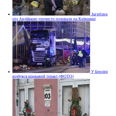
Загиблих
під Авдіївкою урочисто поховали на Київщині
У Берліні
відбувся кривавий теракт (ФОТО)