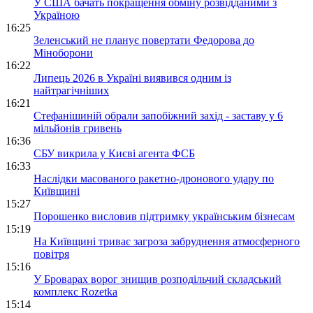
У США бачать покращення обміну розвідданими з
Україною
16:25
Зеленський не планує повертати Федорова до
Міноборони
16:22
Липець 2026 в Україні виявився одним із
найтрагічніших
16:21
Стефанішиній обрали запобіжний захід - заставу у 6
мільйонів гривень
16:36
СБУ викрила у Києві агента ФСБ
16:33
Наслідки масованого ракетно-дронового удару по
Київщині
15:27
Порошенко висловив підтримку українським бізнесам
15:19
На Київщині триває загроза забруднення атмосферного
повітря
15:16
У Броварах ворог знищив розподільчий складський
комплекс Rozetka
15:14