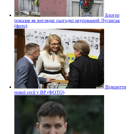
Блогер
показав як виглядає сьогодні окупований Луганськ
(фото)
Відкриття
нової сесії у ВР (ФОТО)