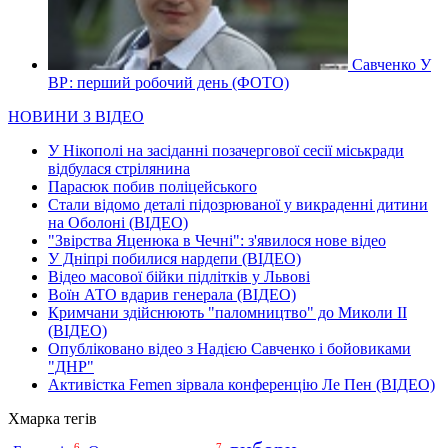
Савченко У
ВР: перший робочий день (ФОТО)
НОВИНИ З ВІДЕО
У Нікополі на засіданні позачергової сесії міськради
відбулася стрілянина
Парасюк побив поліцейського
Стали відомо деталі підозрюваної у викраденні дитини
на Оболоні (ВІДЕО)
"Звірства Яценюка в Чечні": з'явилося нове відео
У Дніпрі побилися нардепи (ВІДЕО)
Відео масової бійки підлітків у Львові
Воїн АТО вдарив генерала (ВІДЕО)
Кримчани здійснюють "паломництво" до Миколи ІІ
(ВІДЕО)
Опубліковано відео з Надією Савченко і бойовиками
"ДНР"
Активістка Femen зірвала конференцію Ле Пен (ВІДЕО)
Хмарка тегів
6
7