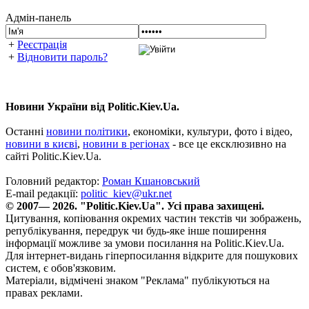
Адмін-панель
+
Реєстрація
+
Відновити пароль?
Новини України від Politic.Kiev.Ua.
Останні
новини політики
, економіки, культури, фото і відео,
новини в києві
,
новини в регіонах
- все це ексклюзивно на
сайті Politic.Kiev.Ua.
Головний редактор:
Роман Кшановський
E-mail редакції:
politic_kiev@ukr.net
© 2007— 2026. "Politic.Kiev.Ua". Усі права захищені.
Цитування, копіювання окремих частин текстів чи зображень,
републікування, передрук чи будь-яке інше поширення
інформації можливе за умови посилання на Politic.Kiev.Ua.
Для інтернет-видань гіперпосилання відкрите для пошукових
систем, є обов'язковим.
Матеріали, відмічені знаком "Реклама" публікуються на
правах реклами.