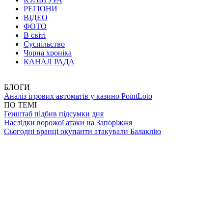
РЕГІОНИ
ВІДЕО
ФОТО
В світі
Суспільство
Чорна хроніка
КАНАЛ РАДА
БЛОГИ
Аналіз ігрових автоматів у казино PointLoto
ПО ТЕМІ
Генштаб підбив підсумки дня
Наслідки ворожої атаки на Запоріжжя
Сьогодні вранці окупанти атакували Балаклію