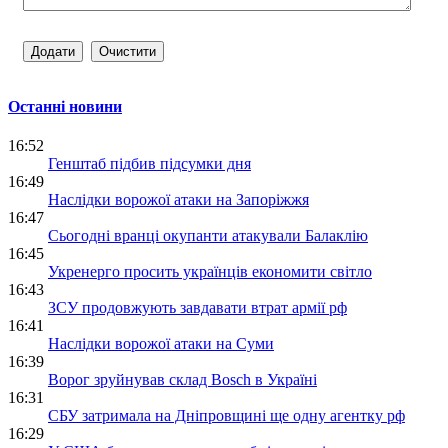
Останні новини
16:52
Генштаб підбив підсумки дня
16:49
Наслідки ворожої атаки на Запоріжжя
16:47
Сьогодні вранці окупанти атакували Балаклію
16:45
Укренерго просить українців економити світло
16:43
ЗСУ продовжують завдавати втрат армії рф
16:41
Наслідки ворожої атаки на Суми
16:39
Ворог зруйнував склад Bosch в Україні
16:31
СБУ затримала на Дніпровщині ще одну агентку рф
16:29