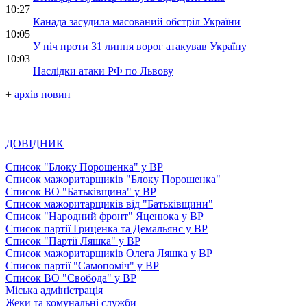
10:27
Канада засудила масований обстріл України
10:05
У ніч проти 31 липня ворог атакував Україну
10:03
Наслідки атаки РФ по Львову
+
архів новин
ДОВІДНИК
Список "Блоку Порошенка" у ВР
Список мажоритарщиків "Блоку Порошенка"
Список ВО "Батьківщина" у ВР
Список мажоритарщиків від "Батьківщини"
Список "Народний фронт" Яценюка у ВР
Список партії Гриценка та Демальянс у ВР
Список "Партії Ляшка" у ВР
Список мажоритарщиків Олега Ляшка у ВР
Список партії "Самопоміч" у ВР
Список ВО "Свобода" у ВР
Міська адміністрація
Жеки та комунальні служби