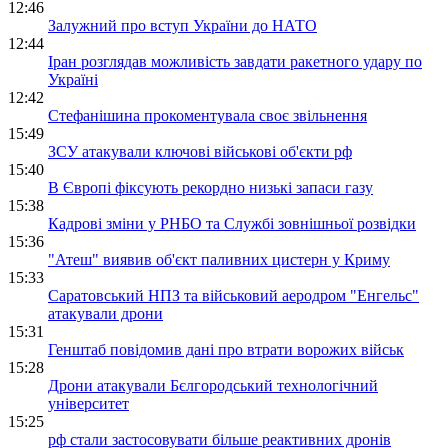
12:46
Залужний про вступ України до НАТО
12:44
Іран розглядав можливість завдати ракетного удару по
Україні
12:42
Стефанішина прокоментувала своє звільнення
15:49
ЗСУ атакували ключові військові об'єкти рф
15:40
В Європі фіксують рекордно низькі запаси газу
15:38
Кадрові зміни у РНБО та Службі зовнішньої розвідки
15:36
"Атеш" виявив об'єкт паливних цистерн у Криму
15:33
Саратовський НПЗ та військовий аеродром "Енгельс"
атакували дрони
15:31
Генштаб повідомив дані про втрати ворожих військ
15:28
Дрони атакували Бєлгородський технологічний
університет
15:25
рф стали застосовувати більше реактивних дронів