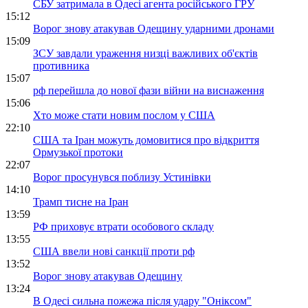
СБУ затримала в Одесі агента російського ГРУ
15:12
Ворог знову атакував Одещину ударними дронами
15:09
ЗСУ завдали ураження низці важливих об'єктів
противника
15:07
рф перейшла до нової фази війни на виснаження
15:06
Хто може стати новим послом у США
22:10
США та Іран можуть домовитися про відкриття
Ормузької протоки
22:07
Ворог просунувся поблизу Устинівки
14:10
Трамп тисне на Іран
13:59
РФ приховує втрати особового складу
13:55
США ввели нові санкції проти рф
13:52
Ворог знову атакував Одещину
13:24
В Одесі сильна пожежа після удару "Оніксом"