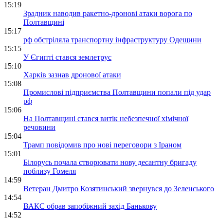
15:19
Зрадник наводив ракетно-дронові атаки ворога по
Полтавщині
15:17
рф обстріляла транспортну інфраструктуру Одещини
15:15
У Єгипті стався землетрус
15:10
Харків зазнав дронової атаки
15:08
Промислові підприємства Полтавщини попали під удар
рф
15:06
На Полтавщині стався витік небезпечної хімічної
речовини
15:04
Трамп повідомив про нові переговори з Іраном
15:01
Білорусь почала створювати нову десантну бригаду
поблизу Гомеля
14:59
Ветеран Дмитро Козятинський звернувся до Зеленського
14:54
ВАКС обрав запобіжний захід Банькову
14:52