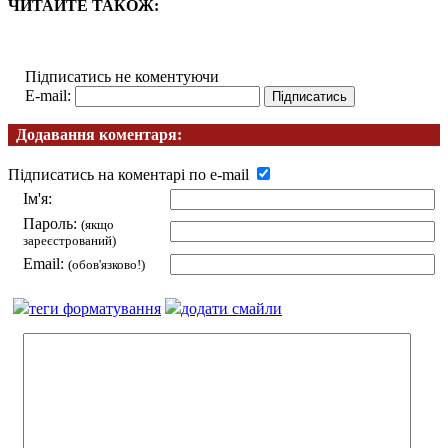
ЧИТАЙТЕ ТАКОЖ:
Підписатись не коментуючи
E-mail:
Додавання коментаря:
Підписатись на коментарі по e-mail
Ім'я:
Пароль:
(якщо
зареєстрований)
Email:
(обов'язково!)
теги форматування
додати смайли