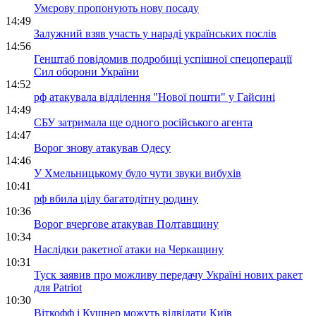
Умєрову пропонують нову посаду
14:49
Залужний взяв участь у нараді українських послів
14:56
Генштаб повідомив подробиці успішної спецоперації
Сил оборони України
14:52
рф атакувала відділення "Нової пошти" у Гайсині
14:49
СБУ затримала ще одного російського агента
14:47
Ворог знову атакував Одесу
14:46
У Хмельницькому було чути звуки вибухів
10:41
рф вбила цілу багатодітну родину
10:36
Ворог вчергове атакував Полтавщину
10:34
Наслідки ракетної атаки на Черкащину
10:31
Туск заявив про можливу передачу Україні нових ракет
для Patriot
10:30
Віткофф і Кушнер можуть відвідати Київ