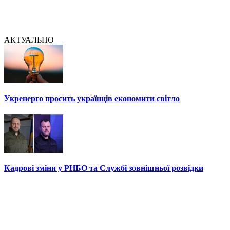
АКТУАЛЬНО
Укренерго просить українців економити світло
Кадрові зміни у РНБО та Службі зовнішньої розвідки