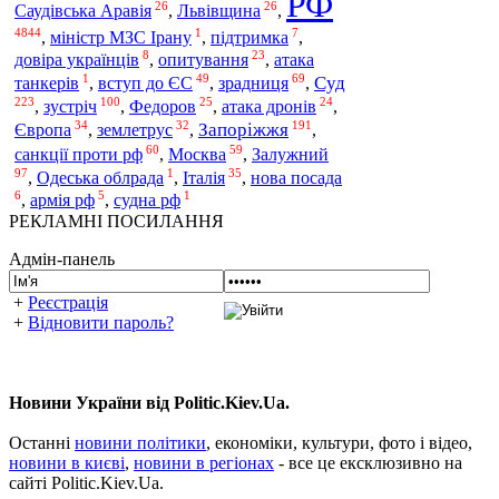
РФ
26
26
Саудівська Аравія
,
Львівщина
,
4844
1
7
,
міністр МЗС Ірану
,
підтримка
,
8
23
довіра українців
,
опитування
,
атака
1
49
69
Суд
танкерів
,
вступ до ЄС
,
зрадниця
,
223
100
25
24
зустріч
,
,
Федоров
,
атака дронів
,
34
32
191
Запоріжжя
Європа
,
землетрус
,
,
60
59
Залужний
санкції проти рф
,
Москва
,
97
1
35
,
Одеська облрада
,
Італія
,
нова посада
6
5
1
,
армія рф
,
судна рф
РЕКЛАМНІ ПОСИЛАННЯ
Адмін-панель
+
Реєстрація
+
Відновити пароль?
Новини України від Politic.Kiev.Ua.
Останні
новини політики
, економіки, культури, фото і відео,
новини в києві
,
новини в регіонах
- все це ексклюзивно на
сайті Politic.Kiev.Ua.