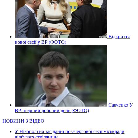
Відкриття
нової сесії у ВР (ФОТО)
Савченко У
ВР: перший робочий день (ФОТО)
НОВИНИ З ВІДЕО
У Нікополі на засіданні позачергової сесії міськради
відбулася стрілянина