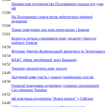
Промислові підприємства Полтавщини попали під удар
рф
15:06
На Полтавщині стався витік небезпечної хімічної
речовини
15:04
Трамп повідомив про нові переговори з Іраном
15:01
Білорусь почала створювати нову десантну бригаду
поблизу Гомеля
14:59
Ветеран Дмитро Козятинський звернувся до Зеленського
14:54
ВАКС обрав запобіжний захід Банькову
14:52
Умєрову пропонують нову посаду
14:49
Залужний взяв участь у нараді українських послів
14:56
Генштаб повідомив подробиці успішної спецоперації
Сил оборони України
14:52
рф атакувала відділення "Нової пошти" у Гайсині
14:49