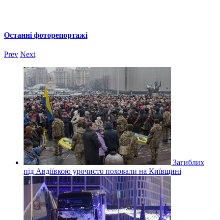
Останні фоторепортажі
Prev
Next
Загиблих
під Авдіївкою урочисто поховали на Київщині