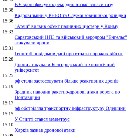
В Європі фіксують рекордно низькі запаси газу
15:38
Кадрові зміни у РНБО та Службі зовнішньої розвідки
15:36
"Атеш" виявив об'єкт паливних цистерн у Криму
15:33
Саратовський НПЗ та військовий аеродром "Енгельс"
атакували дрони
15:31
Генштаб повідомив дані про втрати ворожих військ
15:28
Дрони атакували Бєлгородський технологічний
університет
15:25
рф стали застосовувати більше реактивних дронів
15:19
Зрадник наводив ракетно-дронові атаки ворога по
Полтавщині
15:17
рф обстріляла транспортну інфраструктуру Одещини
15:15
У Єгипті стався землетрус
15:10
Харків зазнав дронової атаки
15:08