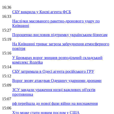
16:36
СБУ викрила у Києві агента ФСБ
16:33
Наслідки масованого ракетно-дронового удару по
Київщині
15:27
Порошенко висловив підтримку українським бізнесам
15:19
На Київщині триває загроза забруднення атмосферного
повітря
15:16
У Броварах ворог знищив розподільчий складський
комплекс Rozetka
15:14
СБУ затримала в Одесі агента російського ГРУ
15:12
Ворог знову атакував Одещину ударними дронами
15:09
ЗСУ завдали ураження низці важливих об'єктів
противника
15:07
рф перейшла до нової фази війни на виснаження
15:06
Хто може стати новим послом у США