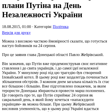
плани Путіна на День
Незалежності України
18.08.2015, 01:00 · Категорія:
Політика
Версія для друку
Можна з високою часткою ймовірності сказати, що готується
наступ бойовиків на 24 серпня.
Про це заявив глава Донецької області Павло Жебрівський.
Він зазначив, що Путін вже продемонстрував своє негативне
ставлення і до свята українців, і до самої ідеї незалежної
України. У минулому році під цю трагедію був створений
Іловайський котел. В цьому році вже заздалегідь починається
збільшення обстрілів. З кожним днем загальна кількість їх стає
все більшою і більшію. Вже підготовлено покажчик, за яким
терористи Донецька збираються провести марш полонених.
Це говорить про те, що Путін сприймає 24 серпня як
сакральний день, в який йому хочеться «напаскудити
українцям» як можна більше. При цьому Жебрівський
висловив упевненість, що в цьому році Україні вдасться