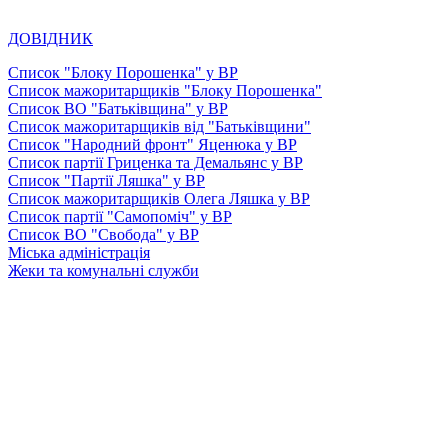
ДОВІДНИК
Список "Блоку Порошенка" у ВР
Список мажоритарщиків "Блоку Порошенка"
Список ВО "Батьківщина" у ВР
Список мажоритарщиків від "Батьківщини"
Список "Народний фронт" Яценюка у ВР
Список партії Гриценка та Демальянс у ВР
Список "Партії Ляшка" у ВР
Список мажоритарщиків Олега Ляшка у ВР
Список партії "Самопоміч" у ВР
Список ВО "Свобода" у ВР
Міська адміністрація
Жеки та комунальні служби