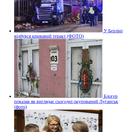
У Берліні
відбувся кривавий теракт (ФОТО)
Блогер
показав як виглядає сьогодні окупований Луганськ
(фото)