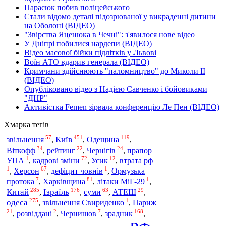
Парасюк побив поліцейського
Стали відомо деталі підозрюваної у викраденні дитини
на Оболоні (ВІДЕО)
"Звірства Яценюка в Чечні": з'явилося нове відео
У Дніпрі побилися нардепи (ВІДЕО)
Відео масової бійки підлітків у Львові
Воїн АТО вдарив генерала (ВІДЕО)
Кримчани здійснюють "паломництво" до Миколи ІІ
(ВІДЕО)
Опубліковано відео з Надією Савченко і бойовиками
"ДНР"
Активістка Femen зірвала конференцію Ле Пен (ВІДЕО)
Хмарка тегів
57
451
119
Київ
Одещина
звільнення
,
,
,
34
22
24
Віткофф
,
рейтинг
,
Чернігів
,
прапор
1
72
12
УПА
,
кадрові зміни
,
Усик
,
втрата рф
1
67
1
,
Херсон
,
дефіцит човнів
,
Ормузька
7
81
1
Харківщина
протока
,
,
літаки МіГ-29
,
285
176
63
29
Китай
Ізраїль
,
,
суми
,
АТЕШ
,
275
1
одеса
,
звільнення Свириденко
,
Париж
21
2
7
168
зрадник
,
розвіддані
,
Чернишов
,
,