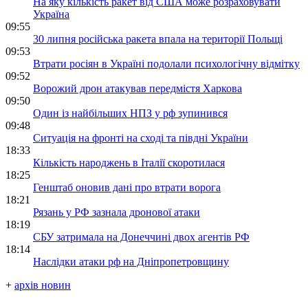
На яку кількість ракет від США може розраховувати
Україна
09:55
30 липня російська ракета впала на території Польщі
09:53
Втрати росіян в Україні подолали психологічну відмітку
09:52
Ворожий дрон атакував передмістя Харкова
09:50
Один із найбільших НПЗ у рф зупинився
09:48
Ситуація на фронті на сході та півдні України
18:33
Кількість народжень в Італії скоротилася
18:25
Генштаб оновив дані про втрати ворога
18:21
Рязань у РФ зазнала дронової атаки
18:19
СБУ затримала на Донеччині двох агентів РФ
18:14
Наслідки атаки рф на Дніпропетровщину
+
архів новин