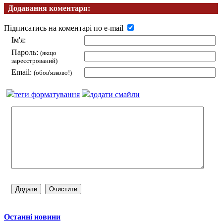
Додавання коментаря:
Підписатись на коментарі по e-mail
Ім'я:
Пароль:
(якщо
зареєстрований)
Email:
(обов'язково!)
теги форматування
додати смайли
Останні новини