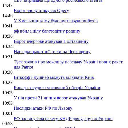
СБУ затримала ще одного російського агента
14:47
Ворог знову атакував Одесу
14:46
У Хмельницькому було чути звуки вибухів
10:41
рф вбила цілу багатодітну родину
10:36
Ворог вчергове атакував Полтавщину
10:34
Наслідки ракетної атаки на Черкащину
10:31
Туск заявив про можливу передачу Україні нових ракет
для Patriot
10:30
Віткофф і Кушнер можуть відвідати Київ
10:27
Канада засудила масований обстріл України
10:05
У ніч проти 31 липня ворог атакував Україну
10:03
Наслідки атаки РФ по Львову
10:01
РФ застосувала ракету КНДР для удару по Україні
09:58