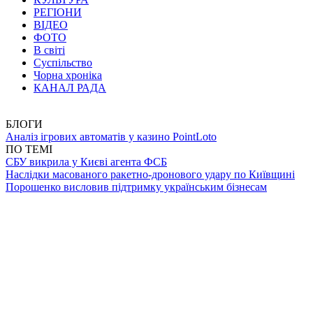
РЕГІОНИ
ВІДЕО
ФОТО
В світі
Суспільство
Чорна хроніка
КАНАЛ РАДА
БЛОГИ
Аналіз ігрових автоматів у казино PointLoto
ПО ТЕМІ
СБУ викрила у Києві агента ФСБ
Наслідки масованого ракетно-дронового удару по Київщині
Порошенко висловив підтримку українським бізнесам