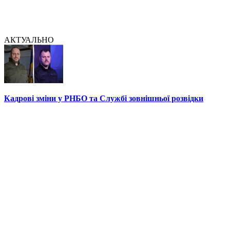
АКТУАЛЬНО
Кадрові зміни у РНБО та Службі зовнішньої розвідки