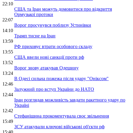
22:10
США та Іран можуть домовитися про відкриття
Ормузької протоки
22:07
Ворог просунувся поблизу Устинівки
14:10
Трамп тисне на Іран
13:59
РФ приховує втрати особового складу
13:55
США ввели нові санкції проти рф
13:52
Ворог знову атакував Одещину
13:24
В Одесі сильна пожежа після удару "Оніксом"
12:46
Залужний про вступ України до НАТО
12:44
Іран розглядав можливість завдати ракетного удару по
Україні
12:42
Стефанішина прокоментувала своє звільнення
15:49
ЗСУ атакували ключові військові об'єкти рф
15:40