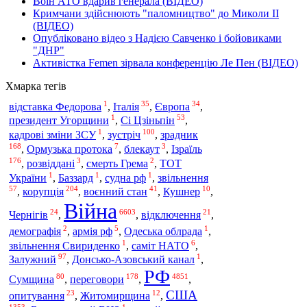
Воїн АТО вдарив генерала (ВІДЕО)
Кримчани здійснюють "паломництво" до Миколи ІІ
(ВІДЕО)
Опубліковано відео з Надією Савченко і бойовиками
"ДНР"
Активістка Femen зірвала конференцію Ле Пен (ВІДЕО)
Хмарка тегів
1
35
34
відставка Федорова
,
Італія
,
Європа
,
1
53
президент Угорщини
,
Сі Цзіньпін
,
1
100
зустріч
зрадник
кадрові зміни ЗСУ
,
,
168
7
3
Ізраїль
,
Ормузька протока
,
блекаут
,
176
3
2
,
розвіддані
,
смерть Грема
,
ТОТ
1
1
1
України
,
Баззард
,
судна рф
,
звільнення
57
204
41
10
корупція
,
,
воєнний стан
,
Кушнер
,
Війна
24
6603
21
Чернігів
,
,
відключення
,
2
5
1
демографія
,
армія рф
,
Одеська облрада
,
1
6
звільнення Свириденко
,
саміт НАТО
,
97
1
Залужний
,
Донсько-Азовський канал
,
РФ
80
178
4851
переговори
Сумщина
,
,
,
США
23
12
опитування
,
Житомирщина
,