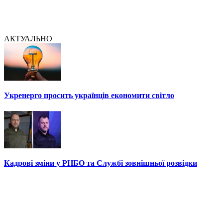
АКТУАЛЬНО
Укренерго просить українців економити світло
Кадрові зміни у РНБО та Службі зовнішньої розвідки