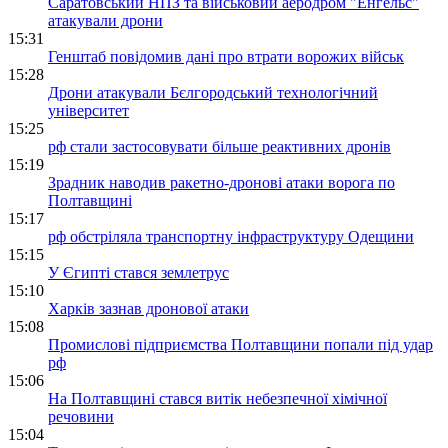
Саратовський НПЗ та військовий аеродром "Енгельс"
атакували дрони
15:31
Генштаб повідомив дані про втрати ворожих військ
15:28
Дрони атакували Бєлгородський технологічний
університет
15:25
рф стали застосовувати більше реактивних дронів
15:19
Зрадник наводив ракетно-дронові атаки ворога по
Полтавщині
15:17
рф обстріляла транспортну інфраструктуру Одещини
15:15
У Єгипті стався землетрус
15:10
Харків зазнав дронової атаки
15:08
Промислові підприємства Полтавщини попали під удар
рф
15:06
На Полтавщині стався витік небезпечної хімічної
речовини
15:04