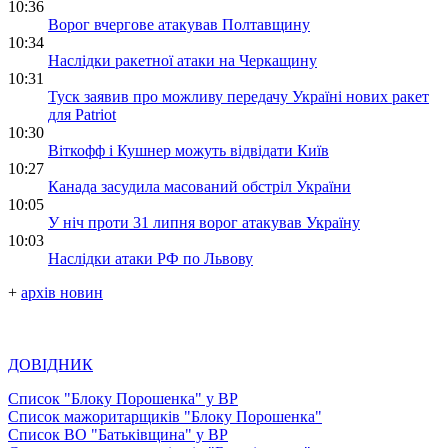
10:36
Ворог вчергове атакував Полтавщину
10:34
Наслідки ракетної атаки на Черкащину
10:31
Туск заявив про можливу передачу Україні нових ракет
для Patriot
10:30
Віткофф і Кушнер можуть відвідати Київ
10:27
Канада засудила масований обстріл України
10:05
У ніч проти 31 липня ворог атакував Україну
10:03
Наслідки атаки РФ по Львову
+
архів новин
ДОВІДНИК
Список "Блоку Порошенка" у ВР
Список мажоритарщиків "Блоку Порошенка"
Список ВО "Батьківщина" у ВР