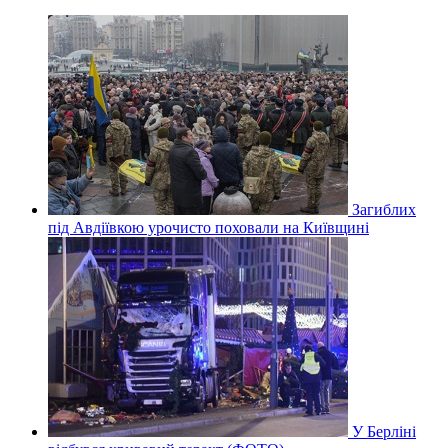
Загиблих
під Авдіївкою урочисто поховали на Київщині
У Берліні