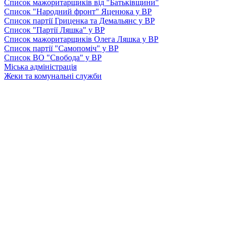
Список мажоритарщиків від "Батьківщини"
Список "Народний фронт" Яценюка у ВР
Список партії Гриценка та Демальянс у ВР
Список "Партії Ляшка" у ВР
Список мажоритарщиків Олега Ляшка у ВР
Список партії "Самопоміч" у ВР
Список ВО "Свобода" у ВР
Міська адміністрація
Жеки та комунальні служби