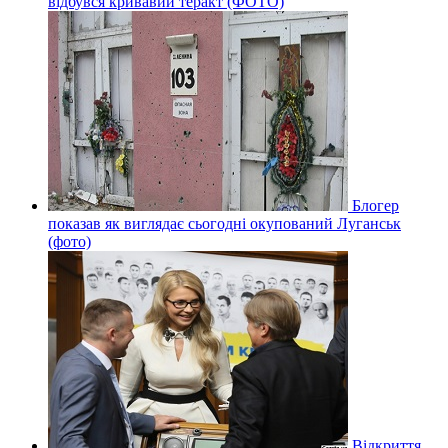
відбувся кривавий теракт (ФОТО)
Блогер
показав як виглядає сьогодні окупований Луганськ
(фото)
Відкриття