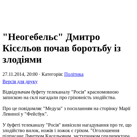
"Неогебельс" Дмитро
Кісєльов почав боротьбу із
злодіями
27.11.2014, 20:00 · Категорія:
Політика
Версія для друку
Відвідувачам буфету телеканалу "Росія" красномовною
запискою на склі нагадали про гріховність злодійства.
Про це повідомляє "Медуза" з посиланням на сторінку Марії
Левиної у "Фейсбук".
У буфеті телеканалу "Росія" вивісили нагадування про те, що
злодійство вилок, ножів і ложок є гріхом. "Оголошення
підписане Дмитром Кисельовим, заступником гендиректора