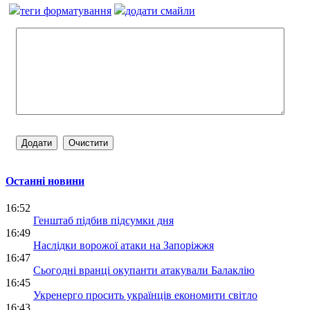
теги форматування
додати смайли
Останні новини
16:52
Генштаб підбив підсумки дня
16:49
Наслідки ворожої атаки на Запоріжжя
16:47
Сьогодні вранці окупанти атакували Балаклію
16:45
Укренерго просить українців економити світло
16:43