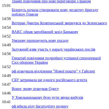
Трамп повідомив про нові переговори з Іраном
15:01
Білорусь почала створювати нову десантну бригаду
поблизу Гомеля
14:59
Ветеран Дмитро Козятинський звернувся до Зеленського
14:54
ВАКС обрав запобіжний захід Банькову
14:52
Умєрову пропонують нову посаду
14:49
Залужний взяв участь у нараді українських послів
14:56
Генштаб повідомив подробиці успішної спецоперації
Сил оборони України
14:52
рф атакувала відділення "Нової пошти" у Гайсині
14:49
СБУ затримала ще одного російського агента
14:47
Ворог знову атакував Одесу
14:46
У Хмельницькому було чути звуки вибухів
10:41
рф вбила цілу багатодітну родину