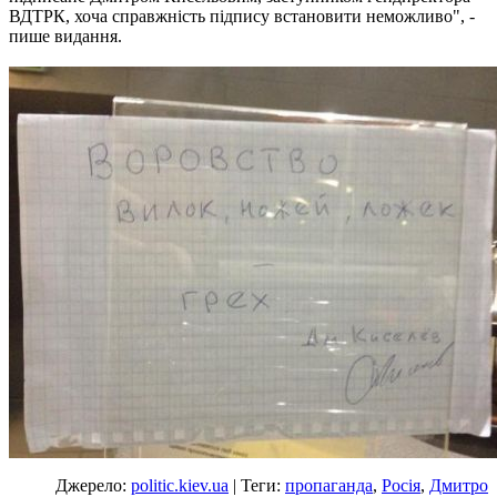
ВДТРК, хоча справжність підпису встановити неможливо", -
пише видання.
Джерело:
politic.kiev.ua
| Теги:
пропаганда
,
Росія
,
Дмитро