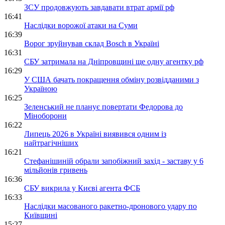
ЗСУ продовжують завдавати втрат армії рф
16:41
Наслідки ворожої атаки на Суми
16:39
Ворог зруйнував склад Bosch в Україні
16:31
СБУ затримала на Дніпровщині ще одну агентку рф
16:29
У США бачать покращення обміну розвідданими з
Україною
16:25
Зеленський не планує повертати Федорова до
Міноборони
16:22
Липець 2026 в Україні виявився одним із
найтрагічніших
16:21
Стефанішиній обрали запобіжний захід - заставу у 6
мільйонів гривень
16:36
СБУ викрила у Києві агента ФСБ
16:33
Наслідки масованого ракетно-дронового удару по
Київщині
15:27