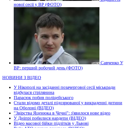
нової сесії у ВР (ФОТО)
Савченко У
ВР: перший робочий день (ФОТО)
НОВИНИ З ВІДЕО
У Нікополі на засіданні позачергової сесії міськради
відбулася стрілянина
Парасюк побив поліцейського
Стали відомо деталі підозрюваної у викраденні дитини
на Оболоні (ВІДЕО)
"Звірства Яценюка в Чечні": з'явилося нове відео
У Дніпрі побилися нардепи (ВІДЕО)
Відео масової бійки підлітків у Львові