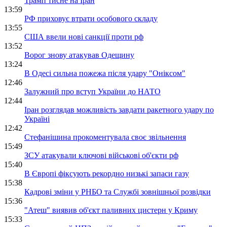
Трамп тисне на Іран
13:59
РФ приховує втрати особового складу
13:55
США ввели нові санкції проти рф
13:52
Ворог знову атакував Одещину
13:24
В Одесі сильна пожежа після удару "Оніксом"
12:46
Залужний про вступ України до НАТО
12:44
Іран розглядав можливість завдати ракетного удару по
Україні
12:42
Стефанішина прокоментувала своє звільнення
15:49
ЗСУ атакували ключові військові об'єкти рф
15:40
В Європі фіксують рекордно низькі запаси газу
15:38
Кадрові зміни у РНБО та Службі зовнішньої розвідки
15:36
"Атеш" виявив об'єкт паливних цистерн у Криму
15:33