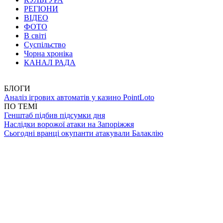
РЕГІОНИ
ВІДЕО
ФОТО
В світі
Суспільство
Чорна хроніка
КАНАЛ РАДА
БЛОГИ
Аналіз ігрових автоматів у казино PointLoto
ПО ТЕМІ
Генштаб підбив підсумки дня
Наслідки ворожої атаки на Запоріжжя
Сьогодні вранці окупанти атакували Балаклію