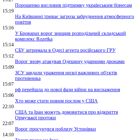
Порошенко висловив підтримку українським бізнесам
15:19
На Київщині триває загроза забруднення атмосферного
повітря
15:16
У Броварах ворог знищив розподільчий складський
комплекс Rozetka
15:14
СБУ затримала в Одесі агента російського ГРУ
15:12
Ворог знову атакував Одещину ударними дронами
15:09
ЗСУ завдали ураження низці важливих об'єктів
противника
15:07
рф перейшла до нової фази війни на виснаження
15:06
Хто може стати новим послом у США
22:10
США та Іран можуть домовитися про відкриття
Ормузької протоки
22:07
Ворог просунувся поблизу Устинівки
14:10