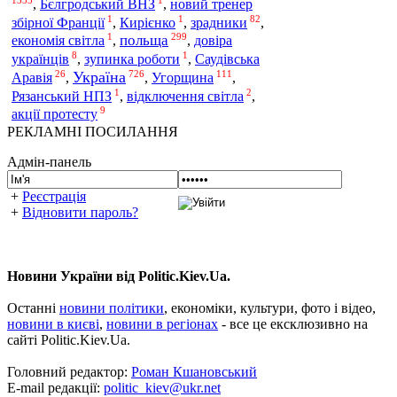
1353
1
,
Бєлгродський ВНЗ
,
новий тренер
1
1
82
збірної Франції
,
Кирієнко
,
зрадники
,
1
299
польща
економія світла
,
,
довіра
8
1
українців
,
зупинка роботи
,
Саудівська
26
726
111
Україна
Угорщина
Аравія
,
,
,
1
2
Рязанський НПЗ
,
відключення світла
,
9
акції протесту
РЕКЛАМНІ ПОСИЛАННЯ
Адмін-панель
+
Реєстрація
+
Відновити пароль?
Новини України від Politic.Kiev.Ua.
Останні
новини політики
, економіки, культури, фото і відео,
новини в києві
,
новини в регіонах
- все це ексклюзивно на
сайті Politic.Kiev.Ua.
Головний редактор:
Роман Кшановський
E-mail редакції:
politic_kiev@ukr.net