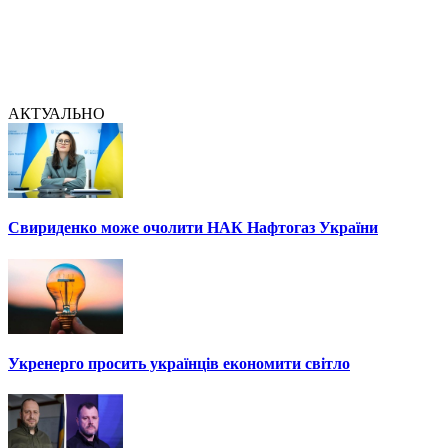
АКТУАЛЬНО
Свириденко може очолити НАК Нафтогаз України
Укренерго просить українців економити світло