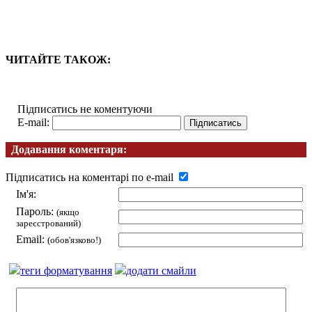
ЧИТАЙТЕ ТАКОЖ:
Підписатись не коментуючи
E-mail:
Додавання коментаря:
Підписатись на коментарі по e-mail
Ім'я:
Пароль:
(якщо
зареєстрований)
Email:
(обов'язково!)
теги форматування
додати смайли