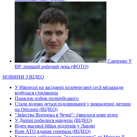
Савченко У
ВР: перший робочий день (ФОТО)
НОВИНИ З ВІДЕО
У Нікополі на засіданні позачергової сесії міськради
відбулася стрілянина
Парасюк побив поліцейського
Стали відомо деталі підозрюваної у викраденні дитини
на Оболоні (ВІДЕО)
"Звірства Яценюка в Чечні": з'явилося нове відео
У Дніпрі побилися нардепи (ВІДЕО)
Відео масової бійки підлітків у Львові
Воїн АТО вдарив генерала (ВІДЕО)
Кримчани здійснюють "паломництво" до Миколи ІІ