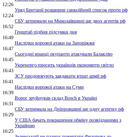
12:26
Уряд Британії розширив санкційний список проти рф
12:24
СБУ затримали на Миколаївщині ще двох агентів рф
16:52
Генштаб підбив підсумки дня
16:49
Наслідки ворожої атаки на Запоріжжя
16:47
Сьогодні вранці окупанти атакували Балаклію
16:45
Укренерго просить українців економити світло
16:43
ЗСУ продовжують завдавати втрат армії рф
16:41
Наслідки ворожої атаки на Суми
16:39
Ворог зруйнував склад Bosch в Україні
16:31
СБУ затримала на Дніпровщині ще одну агентку рф
16:29
У США бачать покращення обміну розвідданими з
Україною
16:25
Зеленський не планує повертати Федорова до