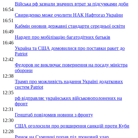
Війська рф зазнали значних втрат за підсумками доби
16:54
Свириденко може очолити НАК Нафтогаз України
16:51
Кабмін оновив державні стандарти середньої освіти
16:49
Нардеп про мобілізацію багатодітних батьків
16:46
Україна та США домовилися про поставки ракет до
Patriot
12:42
Федоров не виключає повернення на посаду міністра
оборони
12:38
Трамп про можливість надання Україні додаткових
систем Patriot
12:35
рф відправляє українських військовополонених на
фронт
12:31
Генштаб повідомив новини з фронту
12:30
США оголосили про розширення санкцій проти Куби
12:28
Ринок на Сумщині попав під дроновий удар