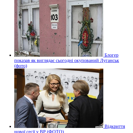
Блогер
показав як виглядає сьогодні окупований Луганськ
(фото)
Відкриття
нової сесії у ВР (ФОТО)