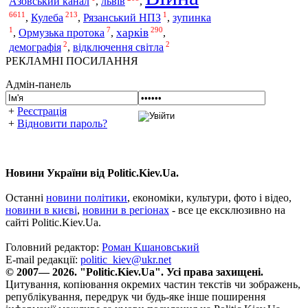
львів
Азовський канал
,
,
6611
213
1
Кулеба
,
,
Рязанський НПЗ
,
зупинка
1
7
290
харків
,
Ормузька протока
,
,
2
2
демографія
,
відключення світла
РЕКЛАМНІ ПОСИЛАННЯ
Адмін-панель
+
Реєстрація
+
Відновити пароль?
Новини України від Politic.Kiev.Ua.
Останні
новини політики
, економіки, культури, фото і відео,
новини в києві
,
новини в регіонах
- все це ексклюзивно на
сайті Politic.Kiev.Ua.
Головний редактор:
Роман Кшановський
E-mail редакції:
politic_kiev@ukr.net
© 2007— 2026. "Politic.Kiev.Ua". Усі права захищені.
Цитування, копіювання окремих частин текстів чи зображень,
републікування, передрук чи будь-яке інше поширення