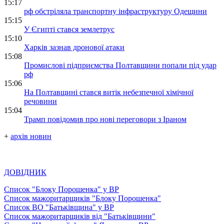
15:17
рф обстріляла транспортну інфраструктуру Одещини
15:15
У Єгипті стався землетрус
15:10
Харків зазнав дронової атаки
15:08
Промислові підприємства Полтавщини попали під удар
рф
15:06
На Полтавщині стався витік небезпечної хімічної
речовини
15:04
Трамп повідомив про нові переговори з Іраном
+
архів новин
ДОВІДНИК
Список "Блоку Порошенка" у ВР
Список мажоритарщиків "Блоку Порошенка"
Список ВО "Батьківщина" у ВР
Список мажоритарщиків від "Батьківщини"