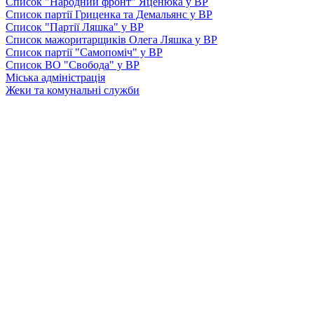
Список "Народний фронт" Яценюка у ВР
Список партії Гриценка та Демальянс у ВР
Список "Партії Ляшка" у ВР
Список мажоритарщиків Олега Ляшка у ВР
Список партії "Самопоміч" у ВР
Список ВО "Свобода" у ВР
Міська адміністрація
Жеки та комунальні служби