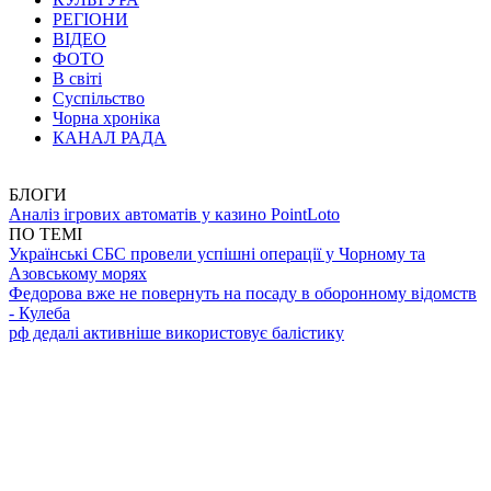
РЕГІОНИ
ВІДЕО
ФОТО
В світі
Суспільство
Чорна хроніка
КАНАЛ РАДА
БЛОГИ
Аналіз ігрових автоматів у казино PointLoto
ПО ТЕМІ
Українські СБС провели успішні операції у Чорному та
Азовському морях
Федорова вже не повернуть на посаду в оборонному відомств
- Кулеба
рф дедалі активніше використовує балістику