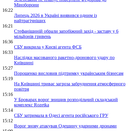
Міноборони
16:22
Липець 2026 в Україні виявився одним із
найтрагічніших
16:21
Стефанішиній обрали запобіжний захід - заставу у 6
мільйонів гривень
16:36
СБУ викрила у Києві агента ФСБ
16:33
Наслідки масованого ракетно-дронового удару по
Київщині
15:27
Порошенко висловив підтримку українським бізнесам
15:19
На Київщині триває загроза забруднення атмосферного
повітря
15:16
У Броварах ворог знищив розподільчий складський
комплекс Rozetka
15:14
СБУ затримала в Одесі агента російського ГРУ
15:12
Ворог знову атакував Одещину ударними дронами