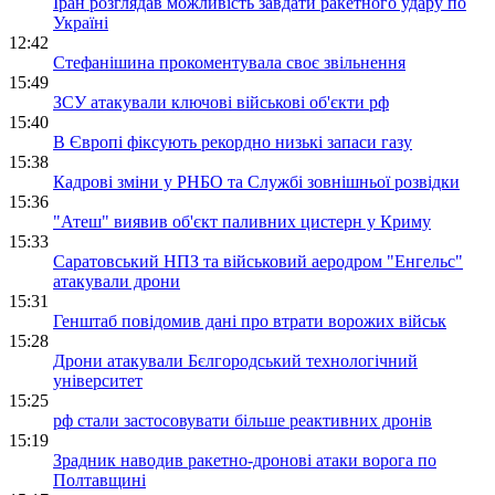
Іран розглядав можливість завдати ракетного удару по
Україні
12:42
Стефанішина прокоментувала своє звільнення
15:49
ЗСУ атакували ключові військові об'єкти рф
15:40
В Європі фіксують рекордно низькі запаси газу
15:38
Кадрові зміни у РНБО та Службі зовнішньої розвідки
15:36
"Атеш" виявив об'єкт паливних цистерн у Криму
15:33
Саратовський НПЗ та військовий аеродром "Енгельс"
атакували дрони
15:31
Генштаб повідомив дані про втрати ворожих військ
15:28
Дрони атакували Бєлгородський технологічний
університет
15:25
рф стали застосовувати більше реактивних дронів
15:19
Зрадник наводив ракетно-дронові атаки ворога по
Полтавщині