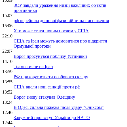
15:09
ЗСУ завдали ураження низці важливих об'єктів
противника
15:07
рф перейшла до нової фази війни на виснаження
15:06
Хто може стати новим послом у США
22:10
США та Іран можуть домовитися про відкриття
Ормузької протоки
22:07
Ворог просунувся поблизу Устинівки
14:10
Трамп тисне на Іран
13:59
РФ приховує втрати особового складу
13:55
США ввели нові санкції проти рф
13:52
Ворог знову атакував Одещину
13:24
В Одесі сильна пожежа після удару "Оніксом"
12:46
Залужний про вступ України до НАТО
12:44