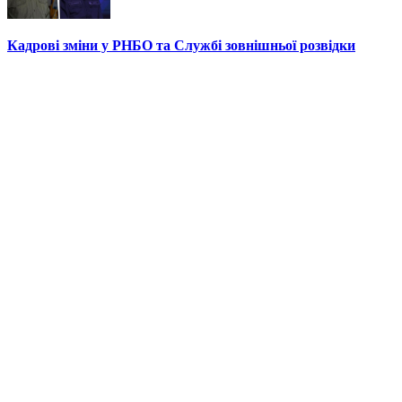
Кадрові зміни у РНБО та Службі зовнішньої розвідки