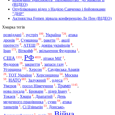
(ВІДЕО)
Опубліковано відео з Надією Савченко і бойовиками
"ДНР"
Активістка Femen зірвала конференцію Ле Пен (ВІДЕО)
Хмарка тегів
3
100
726
Україна
зустріч
розвіддані
,
,
,
атака
24
81
15
дронів
,
Сумщина
,
ракети
,
акції
9
29
8
протесту
,
АТЕШ
,
довіра українців
,
173
34
1
Іран
,
Віткофф
,
звільнення Федорова
,
РФ
США
1355
4859
1
,
,
літаки МіГ
,
28
3
1
Федоров
,
закриття
,
запаси газу
,
111
67
Угорщина
,
Херсон
,
Саудівська Аравія
26
1
54
,
ТОТ України
,
Херсонщина
,
Москва
59
683
97
275
НАТО
одеса
,
,
Залужний
,
,
Трамп
74
1
1145
Умєров
,
посол Німеччини
,
,
6
3
1
нова посада
,
Бровари
,
лідер Ірану
,
7
4
2
Токаєв
,
Хмара
,
Драпатий
,
День
1
64
медичного працівника
,
суми
,
атака
1
53
танкерів
,
Сі Цзіньпін
,
Донсько-
Війна
1
205