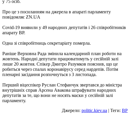
у 75 осіб.
Про це з посиланням на джерела в апараті парламенту
повідомляє ZN.UA
Covid-19 виявили у 49 народних депутатів і 26 співробітників
апарату ВР.
Одна зі співробітниць секретаріату померла.
Раніше Верховна Рада змінила календарний план роботи на
жовтень. Народні депутати працюватимуть у сесійній залі
лише 20 жовтня. Спікер Дмитро Разумков пояснив, що це
робиться через спалах коронавірусу серед нардепів. Потім
пленарні засідання розпочнуться з 3 листопада.
Перший віцеспікер Руслан Стефанчук звертався до міністра
внутрішніх справ Арсена Авакова штрафувати народних
депутатів за те, що вони не носять маски у сесійній залі
парламенту.
Джерело:
politic.kiev.ua
| Теги:
ВР