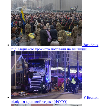
Загиблих
під Авдіївкою урочисто поховали на Київщині
У Берліні
відбувся кривавий теракт (ФОТО)