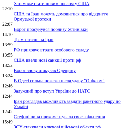
Хто може стати новим послом у США
22:10
США та Іран можуть домовитися про відкриття
Ормузької протоки
22:07
Ворог просунувся поблизу Устинівки
14:10
Трамп тисне на Іран
13:59
РФ приховує втрати особового складу
13:55
США ввели нові санкції проти рф
13:52
Ворог знову атакував Одещину
13:24
В Одесі сильна пожежа після удару "Оніксом"
12:46
Залужний про вступ України до НАТО
12:44
Іран розглядав можливість завдати ракетного удару по
Україні
12:42
Стефанішина прокоментувала своє звільнення
15:49
ЗСУ атакували ключові військові об'єкти рф