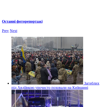
Останні фоторепортажі
Prev
Next
Загиблих
під Авдіївкою урочисто поховали на Київщині