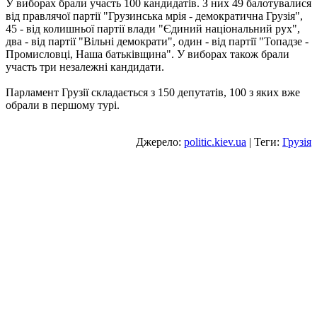
У виборах брали участь 100 кандидатів. З них 49 балотувалися
від правлячої партії "Грузинська мрія - демократична Грузія",
45 - від колишньої партії влади "Єдиний національний рух",
два - від партії "Вільні демократи", один - від партії "Топадзе -
Промисловці, Наша батьківщина". У виборах також брали
участь три незалежні кандидати.
Парламент Грузії складається з 150 депутатів, 100 з яких вже
обрали в першому турі.
Джерело:
politic.kiev.ua
| Теги:
Грузія