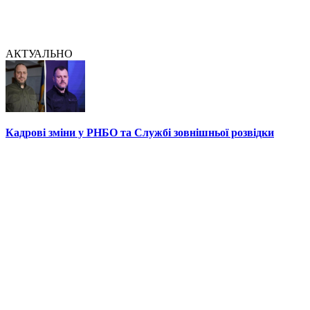
АКТУАЛЬНО
Кадрові зміни у РНБО та Службі зовнішньої розвідки