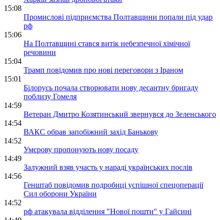
15:08
Промислові підприємства Полтавщини попали під удар
рф
15:06
На Полтавщині стався витік небезпечної хімічної
речовини
15:04
Трамп повідомив про нові переговори з Іраном
15:01
Білорусь почала створювати нову десантну бригаду
поблизу Гомеля
14:59
Ветеран Дмитро Козятинський звернувся до Зеленського
14:54
ВАКС обрав запобіжний захід Банькову
14:52
Умєрову пропонують нову посаду
14:49
Залужний взяв участь у нараді українських послів
14:56
Генштаб повідомив подробиці успішної спецоперації
Сил оборони України
14:52
рф атакувала відділення "Нової пошти" у Гайсині