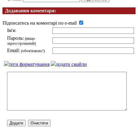
Додавання коментаря:
Підписатись на коментарі по e-mail
Ім'я:
Пароль:
(якщо
зареєстрований)
Email:
(обов'язково!)
теги форматування
додати смайли