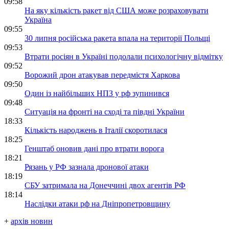
09:58
На яку кількість ракет від США може розраховувати
Україна
09:55
30 липня російська ракета впала на території Польщі
09:53
Втрати росіян в Україні подолали психологічну відмітку
09:52
Ворожий дрон атакував передмістя Харкова
09:50
Один із найбільших НПЗ у рф зупинився
09:48
Ситуація на фронті на сході та півдні України
18:33
Кількість народжень в Італії скоротилася
18:25
Генштаб оновив дані про втрати ворога
18:21
Рязань у РФ зазнала дронової атаки
18:19
СБУ затримала на Донеччині двох агентів РФ
18:14
Наслідки атаки рф на Дніпропетровщину
+
архів новин