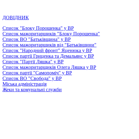
ДОВІДНИК
Список "Блоку Порошенка" у ВР
Список мажоритарщиків "Блоку Порошенка"
Список ВО "Батьківщина" у ВР
Список мажоритарщиків від "Батьківщини"
Список "Народний фронт" Яценюка у ВР
Список партії Гриценка та Демальянс у ВР
Список "Партії Ляшка" у ВР
Список мажоритарщиків Олега Ляшка у ВР
Список партії "Самопоміч" у ВР
Список ВО "Свобода" у ВР
Міська адміністрація
Жеки та комунальні служби