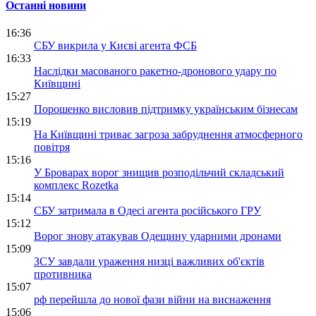
Останні новини
16:36
СБУ викрила у Києві агента ФСБ
16:33
Наслідки масованого ракетно-дронового удару по
Київщині
15:27
Порошенко висловив підтримку українським бізнесам
15:19
На Київщині триває загроза забруднення атмосферного
повітря
15:16
У Броварах ворог знищив розподільчий складський
комплекс Rozetka
15:14
СБУ затримала в Одесі агента російського ГРУ
15:12
Ворог знову атакував Одещину ударними дронами
15:09
ЗСУ завдали ураження низці важливих об'єктів
противника
15:07
рф перейшла до нової фази війни на виснаження
15:06