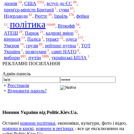
24
1352
49
США
дронів
,
,
вступ до ЄС
,
1
63
прем'єр-міністр Британії
,
суми
,
42
30
176
Нідерланди
,
Рютте
,
Ізраїль
,
фейки
політика
13
16449
34
,
,
Віткофф
,
29
21
72
АТЕШ
,
Париж
,
кадрові зміни
,
13
1
22
275
одеса
вінниця
,
Паліса
,
теракт
,
,
74
69
2
Умєров
,
грузія
,
рейтинг путіна
,
ТОТ
1
2
6
України
,
розвіддані
,
саміт НАТО
,
681
1886
1
путін
вибори
,
,
українські БПЛА
РЕКЛАМНІ ПОСИЛАННЯ
Адмін-панель
+
Реєстрація
+
Відновити пароль?
Новини України від Politic.Kiev.Ua.
Останні
новини політики
, економіки, культури, фото і відео,
новини в києві
,
новини в регіонах
- все це ексклюзивно на
сайті Politic.Kiev.Ua.