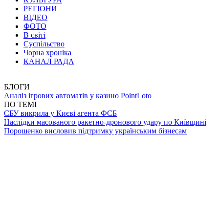
РЕГІОНИ
ВІДЕО
ФОТО
В світі
Суспільство
Чорна хроніка
КАНАЛ РАДА
БЛОГИ
Аналіз ігрових автоматів у казино PointLoto
ПО ТЕМІ
СБУ викрила у Києві агента ФСБ
Наслідки масованого ракетно-дронового удару по Київщині
Порошенко висловив підтримку українським бізнесам