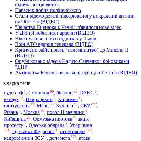
відбулася стрілянина
Парасюк побив поліцейського
Стали відомо деталі підозрюваної у викраденні дитини
на Оболоні (ВІДЕО)
"Звірства Яценюка в Чечні": з'явилося нове відео
У Дніпрі побилися нардепи (ВІДЕО)
Відео масової бійки підлітків у Львові
Воїн АТО вдарив генерала (ВІДЕО)
Кримчани здійснюють "паломництво" до Миколи ІІ
(ВІДЕО)
Опубліковано відео з Надією Савченко і бойовиками
"ДНР"
Активістка Femen зірвала конференцію Ле Пен (ВІДЕО)
Хмарка тегів
1
80
35
6
судна рф
,
Сумщина
,
біженці
,
ВАКС
,
67
9
1
канада
,
Навроцький
,
Кирієнко
,
23
36
10
817
СБУ
опитування
,
Мерц
,
Кушнер
,
,
1
59
1
Рязань
,
Москва
,
посол Німеччини
,
25
7
Київщина
,
Ормузька протока
,
акція
1
1
протесту
,
Одеська облрада
,
Угорщина
111
1
178
,
відставка Федорова
,
переговори
,
1
373
допомога
кадрові зміни ЗСУ
,
,
атака