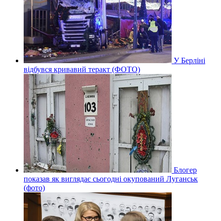
У Берліні
відбувся кривавий теракт (ФОТО)
Блогер
показав як виглядає сьогодні окупований Луганськ
(фото)