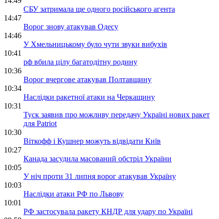
14:49
СБУ затримала ще одного російського агента
14:47
Ворог знову атакував Одесу
14:46
У Хмельницькому було чути звуки вибухів
10:41
рф вбила цілу багатодітну родину
10:36
Ворог вчергове атакував Полтавщину
10:34
Наслідки ракетної атаки на Черкащину
10:31
Туск заявив про можливу передачу Україні нових ракет
для Patriot
10:30
Віткофф і Кушнер можуть відвідати Київ
10:27
Канада засудила масований обстріл України
10:05
У ніч проти 31 липня ворог атакував Україну
10:03
Наслідки атаки РФ по Львову
10:01
РФ застосувала ракету КНДР для удару по Україні