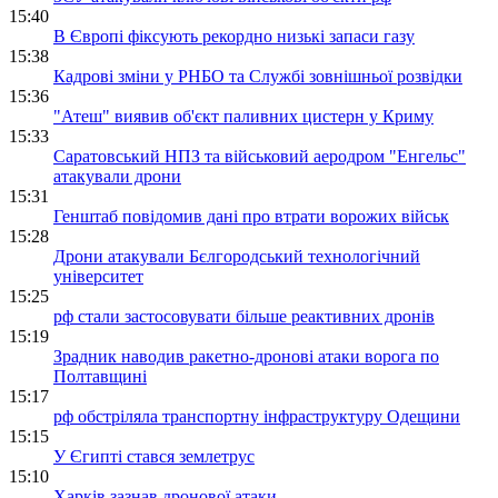
15:40
В Європі фіксують рекордно низькі запаси газу
15:38
Кадрові зміни у РНБО та Службі зовнішньої розвідки
15:36
"Атеш" виявив об'єкт паливних цистерн у Криму
15:33
Саратовський НПЗ та військовий аеродром "Енгельс"
атакували дрони
15:31
Генштаб повідомив дані про втрати ворожих військ
15:28
Дрони атакували Бєлгородський технологічний
університет
15:25
рф стали застосовувати більше реактивних дронів
15:19
Зрадник наводив ракетно-дронові атаки ворога по
Полтавщині
15:17
рф обстріляла транспортну інфраструктуру Одещини
15:15
У Єгипті стався землетрус
15:10
Харків зазнав дронової атаки