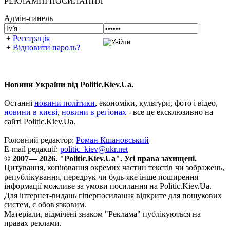
РЕКЛАМНІ ПОСИЛАННЯ
Адмін-панель
+
Реєстрація
+
Відновити пароль?
Новини України від Politic.Kiev.Ua.
Останні
новини політики
, економіки, культури, фото і відео,
новини в києві
,
новини в регіонах
- все це ексклюзивно на
сайті Politic.Kiev.Ua.
Головний редактор:
Роман Кшановський
E-mail редакції:
politic_kiev@ukr.net
© 2007— 2026. "Politic.Kiev.Ua". Усі права захищені.
Цитування, копіювання окремих частин текстів чи зображень,
републікування, передрук чи будь-яке інше поширення
інформації можливе за умови посилання на Politic.Kiev.Ua.
Для інтернет-видань гіперпосилання відкрите для пошукових
систем, є обов'язковим.
Матеріали, відмічені знаком "Реклама" публікуються на
правах реклами.