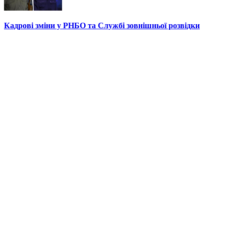
Кадрові зміни у РНБО та Службі зовнішньої розвідки