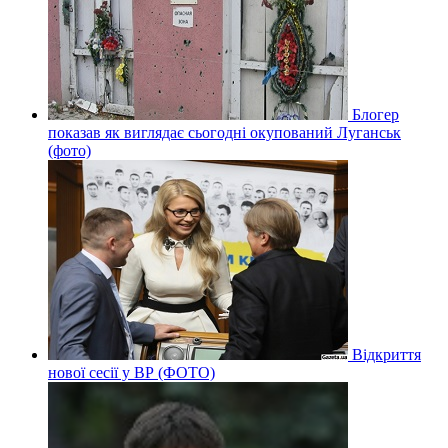
Блогер
показав як виглядає сьогодні окупований Луганськ
(фото)
Відкриття
нової сесії у ВР (ФОТО)