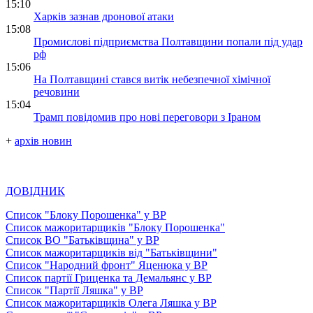
15:10
Харків зазнав дронової атаки
15:08
Промислові підприємства Полтавщини попали під удар
рф
15:06
На Полтавщині стався витік небезпечної хімічної
речовини
15:04
Трамп повідомив про нові переговори з Іраном
+
архів новин
ДОВІДНИК
Список "Блоку Порошенка" у ВР
Список мажоритарщиків "Блоку Порошенка"
Список ВО "Батьківщина" у ВР
Список мажоритарщиків від "Батьківщини"
Список "Народний фронт" Яценюка у ВР
Список партії Гриценка та Демальянс у ВР
Список "Партії Ляшка" у ВР
Список мажоритарщиків Олега Ляшка у ВР