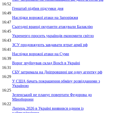
16:52
Генштаб підбив підсумки дня
16:49
Наслідки ворожої атаки на Запоріжжя
16:47
Сьогодні вранці окупанти атакували Балаклію
16:45
Укренерго просить українців економити світло
16:43
ЗСУ продовжують завдавати втрат армії рф
16:41
Наслідки ворожої атаки на Суми
16:39
Ворог зруйнував склад Bosch в Україні
16:31
СБУ затримала на Дніпровщині ще одну агентку рф
16:29
У США бачать покращення обміну розвідданими з
Україною
16:25
Зеленський не планує повертати Федорова до
Міноборони
16:22
Липець 2026 в Україні виявився одним із
найтрагічніших