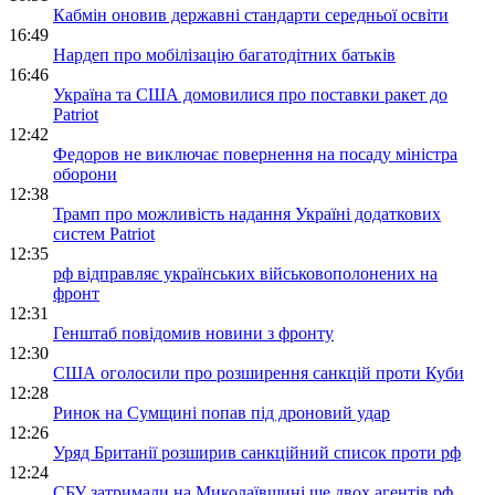
Кабмін оновив державні стандарти середньої освіти
16:49
Нардеп про мобілізацію багатодітних батьків
16:46
Україна та США домовилися про поставки ракет до
Patriot
12:42
Федоров не виключає повернення на посаду міністра
оборони
12:38
Трамп про можливість надання Україні додаткових
систем Patriot
12:35
рф відправляє українських військовополонених на
фронт
12:31
Генштаб повідомив новини з фронту
12:30
США оголосили про розширення санкцій проти Куби
12:28
Ринок на Сумщині попав під дроновий удар
12:26
Уряд Британії розширив санкційний список проти рф
12:24
СБУ затримали на Миколаївщині ще двох агентів рф