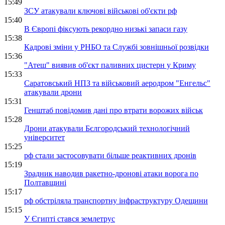
15:49
ЗСУ атакували ключові військові об'єкти рф
15:40
В Європі фіксують рекордно низькі запаси газу
15:38
Кадрові зміни у РНБО та Службі зовнішньої розвідки
15:36
"Атеш" виявив об'єкт паливних цистерн у Криму
15:33
Саратовський НПЗ та військовий аеродром "Енгельс"
атакували дрони
15:31
Генштаб повідомив дані про втрати ворожих військ
15:28
Дрони атакували Бєлгородський технологічний
університет
15:25
рф стали застосовувати більше реактивних дронів
15:19
Зрадник наводив ракетно-дронові атаки ворога по
Полтавщині
15:17
рф обстріляла транспортну інфраструктуру Одещини
15:15
У Єгипті стався землетрус