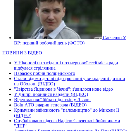
Савченко У
ВР: перший робочий день (ФОТО)
НОВИНИ З ВІДЕО
У Нікополі на засіданні позачергової сесії міськради
відбулася стрілянина
Парасюк побив поліцейського
Стали відомо деталі підозрюваної у викраденні дитини
на Оболоні (ВІДЕО)
"Звірства Яценюка в Чечні": з'явилося нове відео
У Дніпрі побилися нардепи (ВІДЕО)
Відео масової бійки підлітків у Львові
Воїн АТО вдарив генерала (ВІДЕО)
Кримчани здійснюють "паломництво" до Миколи ІІ
(ВІДЕО)
Опубліковано відео з Надією Савченко і бойовиками
"ДНР"