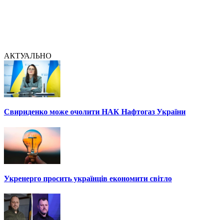
АКТУАЛЬНО
Свириденко може очолити НАК Нафтогаз України
Укренерго просить українців економити світло