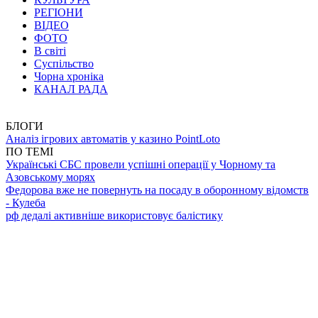
РЕГІОНИ
ВІДЕО
ФОТО
В світі
Суспільство
Чорна хроніка
КАНАЛ РАДА
БЛОГИ
Аналіз ігрових автоматів у казино PointLoto
ПО ТЕМІ
Українські СБС провели успішні операції у Чорному та
Азовському морях
Федорова вже не повернуть на посаду в оборонному відомств
- Кулеба
рф дедалі активніше використовує балістику