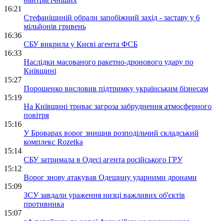
16:21
Стефанішиній обрали запобіжний захід - заставу у 6
мільйонів гривень
16:36
СБУ викрила у Києві агента ФСБ
16:33
Наслідки масованого ракетно-дронового удару по
Київщині
15:27
Порошенко висловив підтримку українським бізнесам
15:19
На Київщині триває загроза забруднення атмосферного
повітря
15:16
У Броварах ворог знищив розподільчий складський
комплекс Rozetka
15:14
СБУ затримала в Одесі агента російського ГРУ
15:12
Ворог знову атакував Одещину ударними дронами
15:09
ЗСУ завдали ураження низці важливих об'єктів
противника
15:07