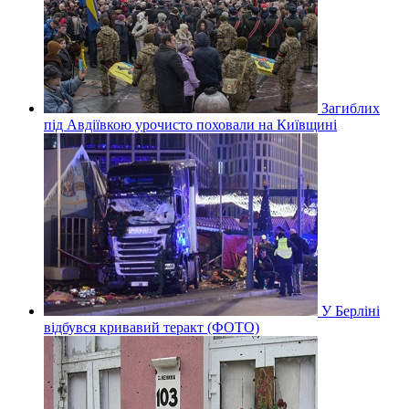
Загиблих
під Авдіївкою урочисто поховали на Київщині
У Берліні
відбувся кривавий теракт (ФОТО)