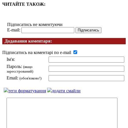
ЧИТАЙТЕ ТАКОЖ:
Підписатись не коментуючи
E-mail:
Додавання коментаря:
Підписатись на коментарі по e-mail
Ім'я:
Пароль:
(якщо
зареєстрований)
Email:
(обов'язково!)
теги форматування
додати смайли