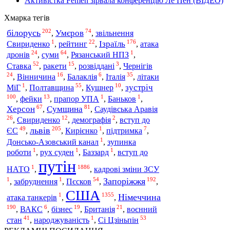
Активістка Femen зірвала конференцію Ле Пен (ВІДЕО)
Хмарка тегів
202
74
білорусь
Умєров
,
,
звільнення
1
22
176
Ізраїль
Свириденко
,
рейтинг
,
,
атака
24
64
1
суми
дронів
,
,
Рязанський НПЗ
,
52
15
3
Ставка
,
ракети
,
розвіддані
,
Чернігів
24
16
6
35
Італія
,
Вінничина
,
Балаклія
,
,
літаки
1
55
10
Полтавщина
зустріч
МіГ
,
,
Кушнер
,
100
13
1
1
,
фейки
,
прапор УПА
,
Баньков
,
67
81
Херсон
Сумщина
,
,
Саудівська Аравія
26
12
2
вступ до
,
Свириденко
,
демографія
,
49
205
1
7
львів
ЄС
,
,
Кирієнко
,
підтримка
,
1
Донсько-Азовський канал
,
зупинка
1
1
1
роботи
,
рух суден
,
Баззард
,
вступ до
путін
1
1886
НАТО
,
,
кадрові зміни ЗСУ
1
1
54
192
Запоріжжя
Пєсков
,
забруднення
,
,
,
США
1
1355
Німеччина
атака танкерів
,
,
190
6
19
21
воєнний
,
ВАКС
,
бізнес
,
Британія
,
41
1
53
стан
Сі Цзіньпін
,
народжуваність
,