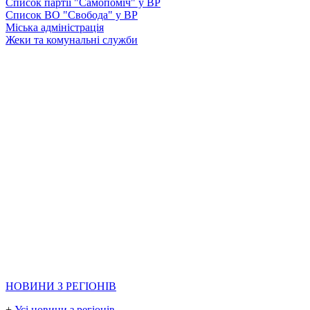
Список партії "Самопоміч" у ВР
Список ВО "Свобода" у ВР
Міська адміністрація
Жеки та комунальні служби
НОВИНИ З РЕГІОНІВ
+
Усі новини з регіонів