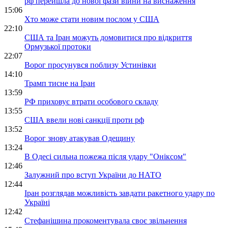
рф перейшла до нової фази війни на виснаження
15:06
Хто може стати новим послом у США
22:10
США та Іран можуть домовитися про відкриття
Ормузької протоки
22:07
Ворог просунувся поблизу Устинівки
14:10
Трамп тисне на Іран
13:59
РФ приховує втрати особового складу
13:55
США ввели нові санкції проти рф
13:52
Ворог знову атакував Одещину
13:24
В Одесі сильна пожежа після удару "Оніксом"
12:46
Залужний про вступ України до НАТО
12:44
Іран розглядав можливість завдати ракетного удару по
Україні
12:42
Стефанішина прокоментувала своє звільнення