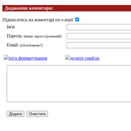
Додавання коментаря:
Підписатись на коментарі по e-mail
Ім'я:
Пароль:
(якщо зареєстрований)
Email:
(обов'язково!)
теги форматування
додати смайли