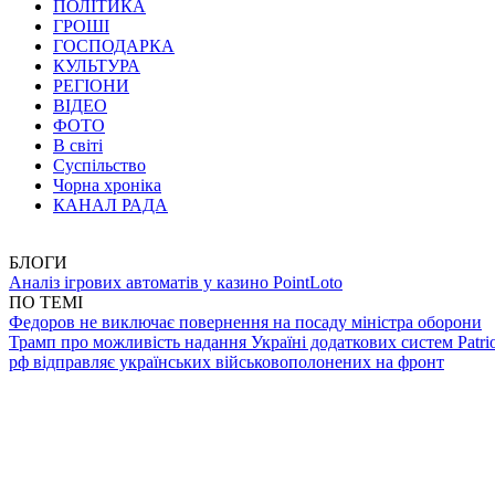
ПОЛІТИКА
ГРОШІ
ГОСПОДАРКА
КУЛЬТУРА
РЕГІОНИ
ВІДЕО
ФОТО
В світі
Суспільство
Чорна хроніка
КАНАЛ РАДА
БЛОГИ
Аналіз ігрових автоматів у казино PointLoto
ПО ТЕМІ
Федоров не виключає повернення на посаду міністра оборони
Трамп про можливість надання Україні додаткових систем Patrio
рф відправляє українських військовополонених на фронт