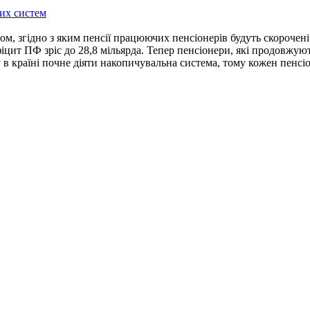
них систем
ом, згідно з яким пенсії працюючих пенсіонерів будуть скороче
ефіцит ПФ зріс до 28,8 мільярда. Тепер пенсіонери, які продовжу
 в країні почне діяти накопичувальна система, тому кожен пенсі