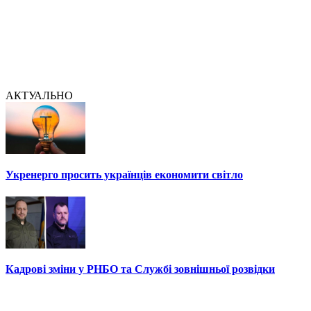
АКТУАЛЬНО
Укренерго просить українців економити світло
Кадрові зміни у РНБО та Службі зовнішньої розвідки