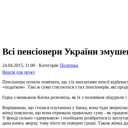
Всі пенсіонери України змуше
24.04.2015, 11:00 · Категорія:
Політика
Версія для друку
Пенсіонери почали помічати, що з їх виплатами пенсії відбуває
«податком». Такі ж суми стягуються з тих пенсіонерів, які пр
Одна з мешканок Києва розповіла, як їх з чоловіком обдурили і
Вирішивши, що сталася плутанина у банку, вона туди звернулас
жінці пояснили, що вона отримала правильну суму - як працююч
У фонді сильно «здивувався» і пообіцяли розібратися із заплут
дана кимсь зверху, тому ніхто не поверне гроші. Також жінка д