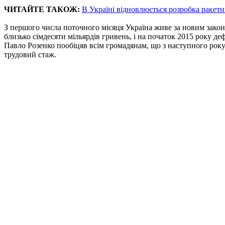
ЧИТАЙТЕ ТАКОЖ:
В Україні відновлюється розробка ракет
З першого числа поточного місяця Україна живе за новим закон
близько сімдесяти мільярдів гривень, і на початок 2015 року д
Павло Розенко пообіцяв всім громадянам, що з наступного року
трудовий стаж.