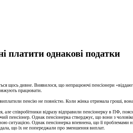
ні платити однакові податки
ться щось дивне. Виявилося, що непрацюючі пенсіонери «віддають
одовжують працювати.
 виплатили пенсію не повністю. Коли жінка отримала гроші, вона 
я, але співробітники відразу відправили пенсіонерку в ПФ, поя
ий пенсіонер. Однак пенсіонерка стверджує, що вони з чоловіком
аною ситуацією. Однак пенсіонерка впевнена, що її проблемами ні
одала, що їх не попереджали про зменшення виплат.