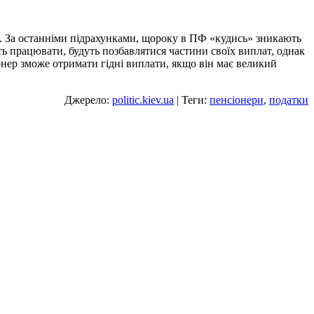
ні. За останніми підрахунками, щороку в ПФ «кудись» зникають
ють працювати, будуть позбавлятися частини своїх виплат, однак
онер зможе отримати гідні виплати, якщо він має великий
Джерело:
politic.kiev.ua
| Теги:
пенсіонери
,
податки