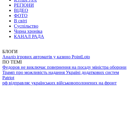
РЕГІОНИ
ВІДЕО
ФОТО
В світі
Суспільство
Чорна хроніка
КАНАЛ РАДА
БЛОГИ
Аналіз ігрових автоматів у казино PointLoto
ПО ТЕМІ
Федоров не виключає повернення на посаду міністра оборони
Трамп про можливість надання Україні додаткових систем
Patriot
рф відправляє українських військовополонених на фронт