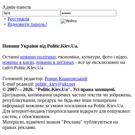
Адмін-панель
+
Реєстрація
+
Відновити пароль?
Новини України від Politic.Kiev.Ua.
Останні
новини політики
, економіки, культури, фото і відео,
новини в києві
,
новини в регіонах
- все це ексклюзивно на
сайті Politic.Kiev.Ua.
Головний редактор:
Роман Кшановський
E-mail редакції:
politic_kiev@ukr.net
© 2007— 2026. "Politic.Kiev.Ua". Усі права захищені.
Цитування, копіювання окремих частин текстів чи зображень,
републікування, передрук чи будь-яке інше поширення
інформації можливе за умови посилання на Politic.Kiev.Ua.
Для інтернет-видань гіперпосилання відкрите для пошукових
систем, є обов'язковим.
Матеріали, відмічені знаком "Реклама" публікуються на
правах реклами.