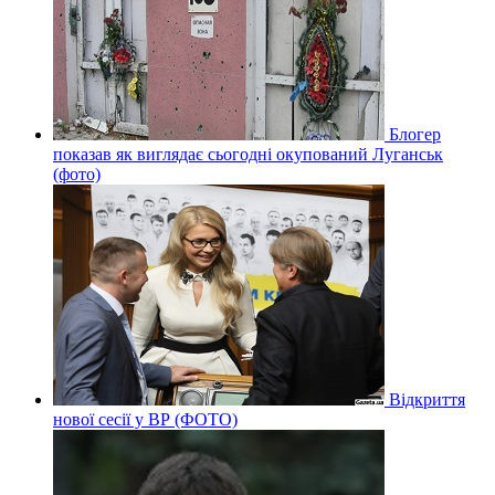
Блогер
показав як виглядає сьогодні окупований Луганськ
(фото)
Відкриття
нової сесії у ВР (ФОТО)