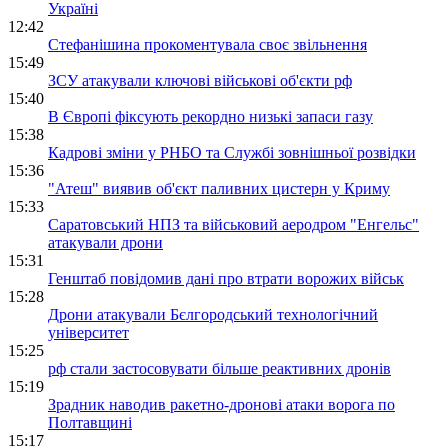
Україні
12:42
Стефанішина прокоментувала своє звільнення
15:49
ЗСУ атакували ключові військові об'єкти рф
15:40
В Європі фіксують рекордно низькі запаси газу
15:38
Кадрові зміни у РНБО та Службі зовнішньої розвідки
15:36
"Атеш" виявив об'єкт паливних цистерн у Криму
15:33
Саратовський НПЗ та військовий аеродром "Енгельс"
атакували дрони
15:31
Генштаб повідомив дані про втрати ворожих військ
15:28
Дрони атакували Бєлгородський технологічний
університет
15:25
рф стали застосовувати більше реактивних дронів
15:19
Зрадник наводив ракетно-дронові атаки ворога по
Полтавщині
15:17