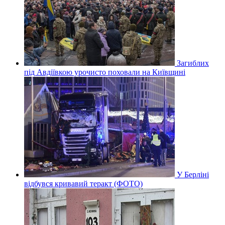
Загиблих
під Авдіївкою урочисто поховали на Київщині
У Берліні
відбувся кривавий теракт (ФОТО)