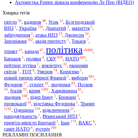
Активістка Femen зірвала конференцію Ле Пен (ВІДЕО)
Хмарка тегів
30
48
12
світло
,
кадиров
,
Усик
,
Бєлгродський
1
726
2
3
Україна
ВНЗ
,
,
Драпатий
,
закриття
,
1
23
54
забруднення
,
атака НПЗ
,
Джонсон
,
192
1
7
Запоріжжя
,
акція протесту
,
Токаєв
,
політика
22
67
16469
теракт
,
канада
,
,
1
4
819
683
СБУ
НАТО
Баньков
,
поляки
,
,
,
2
32
рейтинг путіна
,
землетрус
,
економія
1
8
74
1
світла
,
ТОТ
,
Умєров
,
Кирієнко
,
1
681
вибори
новий тренер збірної Франції
,
,
27
10
83
Федоров
,
єгипет
,
зрадники
,
Пєсков
54
35
1491
81
крим
,
Італія
,
,
Харківщина
,
168
1
3
зрадник
,
лідер Ірану
,
Бровари
,
10
1
Трамп
провокації
,
відставка Федорова
,
1145
119
21
,
Одещина
,
відключення
,
1
1
народжуваність
,
Рязанський НПЗ
,
1
173
6
прем'єр-міністр Британії
,
Іран
,
ВАКС
,
6
100
саміт НАТО
,
зустріч
РЕКЛАМНІ ПОСИЛАННЯ