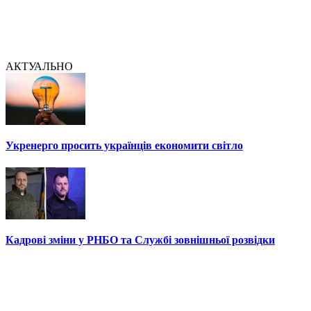
АКТУАЛЬНО
Укренерго просить українців економити світло
Кадрові зміни у РНБО та Службі зовнішньої розвідки