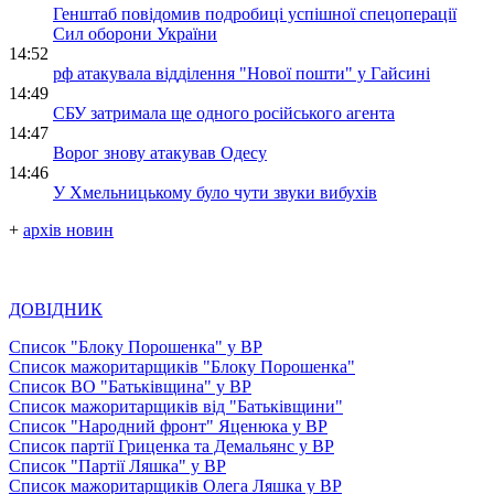
Генштаб повідомив подробиці успішної спецоперації
Сил оборони України
14:52
рф атакувала відділення "Нової пошти" у Гайсині
14:49
СБУ затримала ще одного російського агента
14:47
Ворог знову атакував Одесу
14:46
У Хмельницькому було чути звуки вибухів
+
архів новин
ДОВІДНИК
Список "Блоку Порошенка" у ВР
Список мажоритарщиків "Блоку Порошенка"
Список ВО "Батьківщина" у ВР
Список мажоритарщиків від "Батьківщини"
Список "Народний фронт" Яценюка у ВР
Список партії Гриценка та Демальянс у ВР
Список "Партії Ляшка" у ВР
Список мажоритарщиків Олега Ляшка у ВР