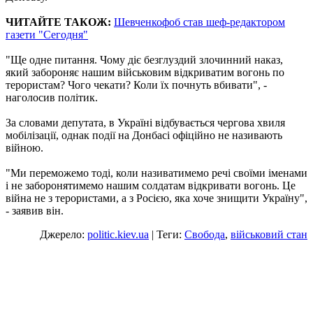
ЧИТАЙТЕ ТАКОЖ:
Шевченкофоб став шеф-редактором
газети "Сегодня"
"Ще одне питання. Чому діє безглуздий злочинний наказ,
який забороняє нашим військовим відкриватим вогонь по
терористам? Чого чекати? Коли їх почнуть вбивати", -
наголосив політик.
За словами депутата, в Україні відбувається чергова хвиля
мобілізації, однак події на Донбасі офіційно не називають
війною.
"Ми переможемо тоді, коли називатимемо речі своїми іменами
і не заборонятимемо нашим солдатам відкривати вогонь. Це
війна не з терористами, а з Росією, яка хоче знищити Україну",
- заявив він.
Джерело:
politic.kiev.ua
| Теги:
Свобода
,
військовий стан