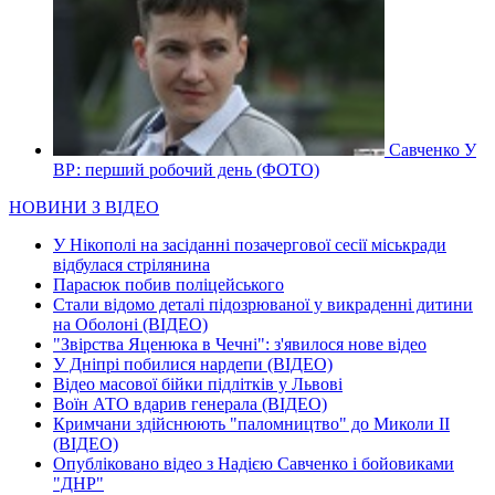
Савченко У
ВР: перший робочий день (ФОТО)
НОВИНИ З ВІДЕО
У Нікополі на засіданні позачергової сесії міськради
відбулася стрілянина
Парасюк побив поліцейського
Стали відомо деталі підозрюваної у викраденні дитини
на Оболоні (ВІДЕО)
"Звірства Яценюка в Чечні": з'явилося нове відео
У Дніпрі побилися нардепи (ВІДЕО)
Відео масової бійки підлітків у Львові
Воїн АТО вдарив генерала (ВІДЕО)
Кримчани здійснюють "паломництво" до Миколи ІІ
(ВІДЕО)
Опубліковано відео з Надією Савченко і бойовиками
"ДНР"