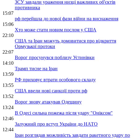
ЗСУ завдали ураження низці важливих об'єктів
противника
15:07
рф перейшла до нової фази війни на виснаження
15:06
Хто може стати новим послом у США
22:10
США та Іран можуть домовитися про відкриття
Ормузької протоки
22:07
Ворог просунувся поблизу Устинівки
14:10
Трамп тисне на Іран
13:59
РФ приховує втрати особового складу
13:55
США ввели нові санкції проти рф
13:52
Ворог знову атакував Одещину
13:24
В Одесі сильна пожежа після удару "Оніксом"
12:46
Залужний про вступ України до НАТО
12:44
Іран розглядав можливість завдати ракетного удару по