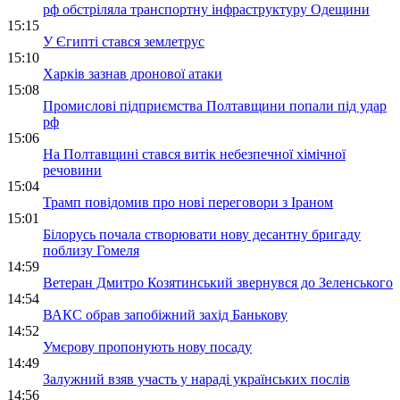
рф обстріляла транспортну інфраструктуру Одещини
15:15
У Єгипті стався землетрус
15:10
Харків зазнав дронової атаки
15:08
Промислові підприємства Полтавщини попали під удар
рф
15:06
На Полтавщині стався витік небезпечної хімічної
речовини
15:04
Трамп повідомив про нові переговори з Іраном
15:01
Білорусь почала створювати нову десантну бригаду
поблизу Гомеля
14:59
Ветеран Дмитро Козятинський звернувся до Зеленського
14:54
ВАКС обрав запобіжний захід Банькову
14:52
Умєрову пропонують нову посаду
14:49
Залужний взяв участь у нараді українських послів
14:56