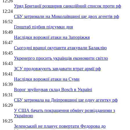
12:26
Уряд Британії розширив санкційний список проти рф
12:24
СБУ затримали на Миколаївщині ще двох агентів рф
16:52
Генштаб підбив підсумки дня
16:49
Наслідки ворожої атаки на Запоріжжя
16:47
Сьогодні вранці окупанти атакували Балаклію
16:45
Укренерго просить українців економити світло
16:43
ЗСУ продовжують завдавати втрат армії рф
16:41
Наслідки ворожої атаки на Суми
16:39
Ворог зруйнував склад Bosch в Україні
16:31
СБУ затримала на Дніпровщині ще одну агентку рф
16:29
У США бачать покращення обміну розвідданими з
Україною
16:25
Зеленський не планує повертати Федорова до