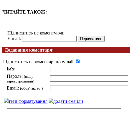
ЧИТАЙТЕ ТАКОЖ:
Підписатись не коментуючи
E-mail:
Додавання коментаря:
Підписатись на коментарі по e-mail
Ім'я:
Пароль:
(якщо
зареєстрований)
Email:
(обов'язково!)
теги форматування
додати смайли