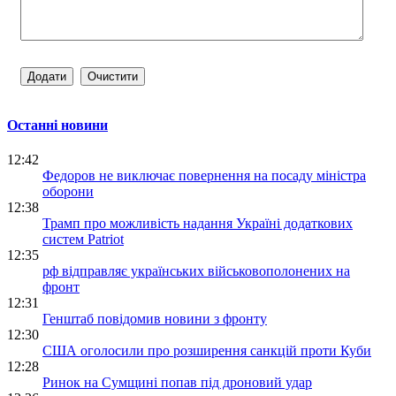
Останні новини
12:42
Федоров не виключає повернення на посаду міністра
оборони
12:38
Трамп про можливість надання Україні додаткових
систем Patriot
12:35
рф відправляє українських військовополонених на
фронт
12:31
Генштаб повідомив новини з фронту
12:30
США оголосили про розширення санкцій проти Куби
12:28
Ринок на Сумщині попав під дроновий удар