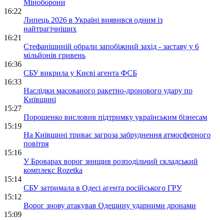
Міноборони
16:22
Липець 2026 в Україні виявився одним із
найтрагічніших
16:21
Стефанішиній обрали запобіжний захід - заставу у 6
мільйонів гривень
16:36
СБУ викрила у Києві агента ФСБ
16:33
Наслідки масованого ракетно-дронового удару по
Київщині
15:27
Порошенко висловив підтримку українським бізнесам
15:19
На Київщині триває загроза забруднення атмосферного
повітря
15:16
У Броварах ворог знищив розподільчий складський
комплекс Rozetka
15:14
СБУ затримала в Одесі агента російського ГРУ
15:12
Ворог знову атакував Одещину ударними дронами
15:09