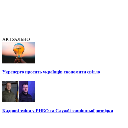
АКТУАЛЬНО
Укренерго просить українців економити світло
Кадрові зміни у РНБО та Службі зовнішньої розвідки