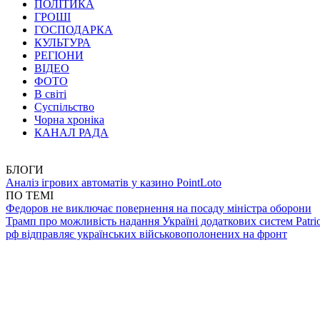
ПОЛІТИКА
ГРОШІ
ГОСПОДАРКА
КУЛЬТУРА
РЕГІОНИ
ВІДЕО
ФОТО
В світі
Суспільство
Чорна хроніка
КАНАЛ РАДА
БЛОГИ
Аналіз ігрових автоматів у казино PointLoto
ПО ТЕМІ
Федоров не виключає повернення на посаду міністра оборони
Трамп про можливість надання Україні додаткових систем Patrio
рф відправляє українських військовополонених на фронт