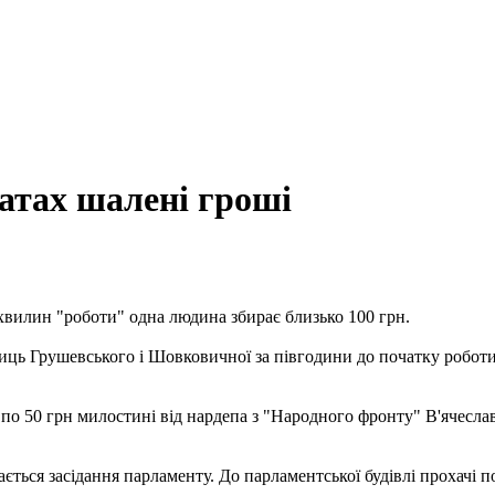
атах шалені гроші
 хвилин "роботи" одна людина збирає близько 100 грн.
лиць Грушевського і Шовковичної за півгодини до початку робот
а по 50 грн милостині від нардепа з "Народного фронту" В'ячесл
ється засідання парламенту. До парламентської будівлі прохачі п