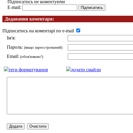
Підписатись не коментуючи
E-mail:
Додавання коментаря:
Підписатись на коментарі по e-mail
Ім'я:
Пароль:
(якщо зареєстрований)
Email:
(обов'язково!)
теги форматування
додати смайли