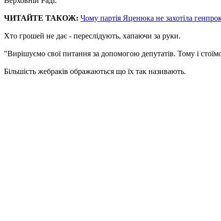
Верховній Раді.
ЧИТАЙТЕ ТАКОЖ:
Чому партія Яценюка не захотіла генпро
Хто грошей не дає - переслідують, хапаючи за руки.
"Вирішуємо свої питання за допомогою депутатів. Тому і стоїмо 
Більшість жебраків ображаються що їх так називають.