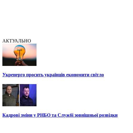
АКТУАЛЬНО
Укренерго просить українців економити світло
Кадрові зміни у РНБО та Службі зовнішньої розвідки