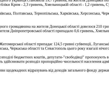
 одного українця становила 19,7 гривень, на жителя Донецької обл
бліки Крим - 2,3 гривень, Хмельницькій області - 1,2 гривень, Су
вська, Полтавська, Тернопільська, Харківська, Херсонська, Черкас
дного громадянина на жителя Донецької області довелося 210 грив
жителя Дніпропетровської області припадало 0,6 гривень, Хмельни
итомирської області припадає 124,5 гривні субвенції, Луганській
ська, Черкаська області та Севастополь цього року взагалі нічог
поділі бюджетних коштів, депутати-"свободівці" пропонують в 
ть здійснювати розподіл пропорційно чисельності населення адм
ви щодекадних відрахувань від доходів загального фонду держав