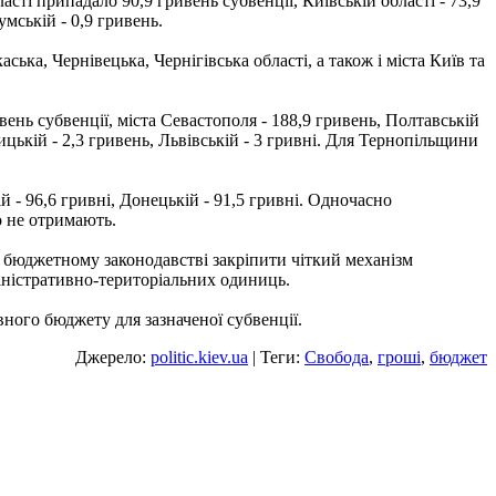
асті припадало 90,9 гривень субвенції, Київській області - 73,9
мській - 0,9 гривень.
ька, Чернівецька, Чернігівська області, а також і міста Київ та
ень субвенції, міста Севастополя - 188,9 гривень, Полтавській
цькій - 2,3 гривень, Львівській - 3 гривні. Для Тернопільщини
 - 96,6 гривні, Донецькій - 91,5 гривні. Одночасно
о не отримають.
бюджетному законодавстві закріпити чіткий механізм
іністративно-територіальних одиниць.
ного бюджету для зазначеної субвенції.
Джерело:
politic.kiev.ua
| Теги:
Свобода
,
гроші
,
бюджет