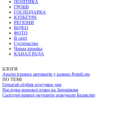
ПОЛІТИКА
ГРОШІ
ГОСПОДАРКА
КУЛЬТУРА
РЕГІОНИ
ВІДЕО
ФОТО
В світі
Суспільство
Чорна хроніка
КАНАЛ РАДА
БЛОГИ
Аналіз ігрових автоматів у казино PointLoto
ПО ТЕМІ
Генштаб підбив підсумки дня
Наслідки ворожої атаки на Запоріжжя
Сьогодні вранці окупанти атакували Балаклію