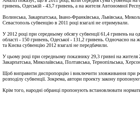
Аналіз показує, що в 2011 році, коли середня сума субвенції на
гривень, Одеській - 43,7 гривень, а на жителя Автономної Респу
Волинська, Закарпатська, Івано-Франківська, Львівська, Миколаї
Севастополь субвенцію в 2011 році взагалі не отримували.
У 2012 році при середньому обсягу субвенції 61,4 гривень на о
області - 150 гривень, Одеської - 131,2 гривень. Одночасно на 
та Києва субвенцію 2012 взагалі не передбачили.
У цьому році при середньому показнику 29,3 гривні на жителя Ж
Закарпатська, Миколаївська, Полтавська, Тернопільська, Херсон
Щоб виправити диспропорцію і виключити зловживання при роз
розподілу субвенції. Зокрема, автори проекту закону пропоную
Крім того, народні обранці пропонують встановлювати нормати