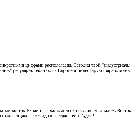
конкретными цифрами располагаешь.Сегодня твой "индустриальны
ионов" регулярно работают в Европе и инвестируют заработанные
ый восток Украины с экономически отсталым западом. Восток 
 иждевенцам...что тогда вся страна есть будет?