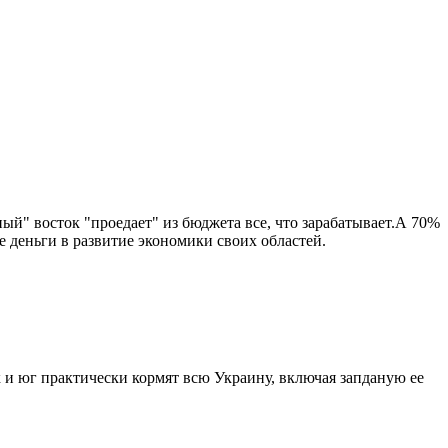
й" восток "проедает" из бюджета все, что зарабатывает.А 70%
 деньги в развитие экономики своих областей.
и юг практически кормят всю Украину, включая запданую ее