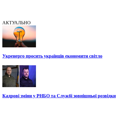
АКТУАЛЬНО
Укренерго просить українців економити світло
Кадрові зміни у РНБО та Службі зовнішньої розвідки