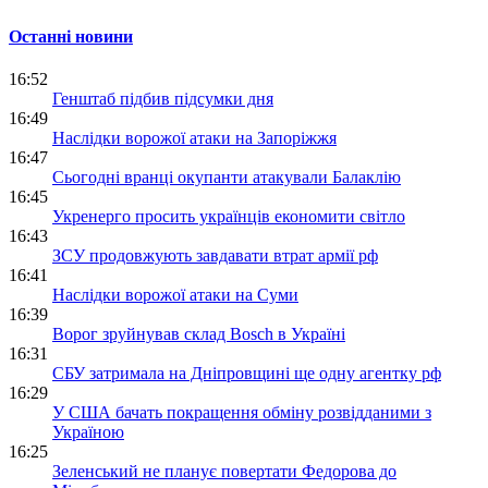
Останні новини
16:52
Генштаб підбив підсумки дня
16:49
Наслідки ворожої атаки на Запоріжжя
16:47
Сьогодні вранці окупанти атакували Балаклію
16:45
Укренерго просить українців економити світло
16:43
ЗСУ продовжують завдавати втрат армії рф
16:41
Наслідки ворожої атаки на Суми
16:39
Ворог зруйнував склад Bosch в Україні
16:31
СБУ затримала на Дніпровщині ще одну агентку рф
16:29
У США бачать покращення обміну розвідданими з
Україною
16:25
Зеленський не планує повертати Федорова до