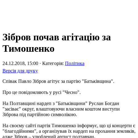
Зібров почав агітацію за
Тимошенко
24.12.2018, 15:00 · Категорія:
Політика
Версія для друку
Співак Павло Зібров агітує за партію "Батьківщина".
Про це повідомляють у русі "Чесно".
На Полтавщині нардеп з "Батьківщини" Руслан Богдан
"засіває" округ, влаштовуючи власним коштом виступи
Зіброва під партійною символікою.
На своєму сайті партія Тимошенко інформує, що ці концерти є
"благодійними", а організував їх нардеп на прохання земляків,
адже Зібров – улюблений артист полтавчан.