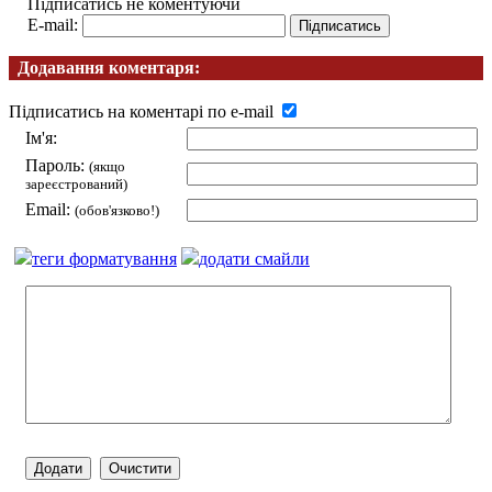
Підписатись не коментуючи
E-mail:
Додавання коментаря:
Підписатись на коментарі по e-mail
Ім'я:
Пароль:
(якщо
зареєстрований)
Email:
(обов'язково!)
теги форматування
додати смайли