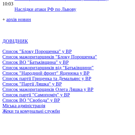
10:03
Наслідки атаки РФ по Львову
+
архів новин
ДОВІДНИК
Список "Блоку Порошенка" у ВР
Список мажоритарщиків "Блоку Порошенка"
Список ВО "Батьківщина" у ВР
Список мажоритарщиків від "Батьківщини"
Список "Народний фронт" Яценюка у ВР
Список партії Гриценка та Демальянс у ВР
Список "Партії Ляшка" у ВР
Список мажоритарщиків Олега Ляшка у ВР
Список партії "Самопоміч" у ВР
Список ВО "Свобода" у ВР
Міська адміністрація
Жеки та комунальні служби