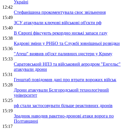
Україні
12:42
Стефанішина прокоментувала своє звільнення
15:49
ЗСУ атакували ключові військові об'єкти рф
15:40
В Європі фіксують рекордно низькі запаси газу
15:38
Кадрові зміни у РНБО та Службі зовнішньої розвідки
15:36
"Атеш" виявив об'єкт паливних цистерн у Криму
15:33
Саратовський НПЗ та військовий аеродром "Енгельс"
атакували дрони
15:31
Генштаб повідомив дані про втрати ворожих військ
15:28
Дрони атакували Бєлгородський технологічний
університет
15:25
рф стали застосовувати більше реактивних дронів
15:19
Зрадник наводив ракетно-дронові атаки ворога по
Полтавщині
15:17