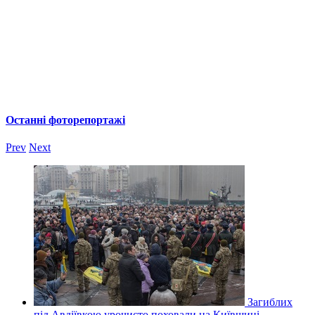
Останні фоторепортажі
Prev
Next
Загиблих
під Авдіївкою урочисто поховали на Київщині