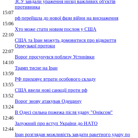
ЗСУ завдали ураження низці важливих об'єктів
противника
15:07
рф перейшла до нової фази війни на виснаження
15:06
Хто може стати новим послом у США
22:10
США та Іран можуть домовитися про відкриття
Ормузької протоки
22:07
Ворог просунувся поблизу Устинівки
14:10
Трамп тисне на Іран
13:59
РФ приховує втрати особового складу
13:55
США ввели нові санкції проти рф
13:52
Ворог знову атакував Одещину
13:24
В Одесі сильна пожежа після удару "Оніксом"
12:46
Залужний про вступ України до НАТО
12:44
Іран розглядав можливість завдати ракетного удару по