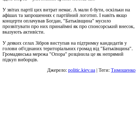
У звітах партії цих витрат немає. А мали б бути, оскільки на
афішах та запрошеннях є партійний логотип. І навіть якщо
концерти оплачував Богдан, "Батьківщина" мусило
прозвітувати про них принаймні як про спонсорський внесок,
вказують активісти.
У деяких селах Зібров виступав на підтримку кандидатів у
голови об'єднаних територіальних громад від "Батьківщина".
Громадянська мережа "Опора" розцінила це як непрямий
підкуп виборців.
Джерело:
politic.kiev.ua
| Теги:
Тимошенко