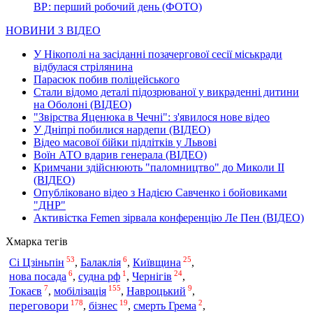
ВР: перший робочий день (ФОТО)
НОВИНИ З ВІДЕО
У Нікополі на засіданні позачергової сесії міськради
відбулася стрілянина
Парасюк побив поліцейського
Стали відомо деталі підозрюваної у викраденні дитини
на Оболоні (ВІДЕО)
"Звірства Яценюка в Чечні": з'явилося нове відео
У Дніпрі побилися нардепи (ВІДЕО)
Відео масової бійки підлітків у Львові
Воїн АТО вдарив генерала (ВІДЕО)
Кримчани здійснюють "паломництво" до Миколи ІІ
(ВІДЕО)
Опубліковано відео з Надією Савченко і бойовиками
"ДНР"
Активістка Femen зірвала конференцію Ле Пен (ВІДЕО)
Хмарка тегів
53
6
25
Сі Цзіньпін
,
Балаклія
,
Київщина
,
6
1
24
нова посада
,
судна рф
,
Чернігів
,
7
155
9
мобілізація
Токаєв
,
,
Навроцький
,
178
19
2
переговори
,
бізнес
,
смерть Грема
,