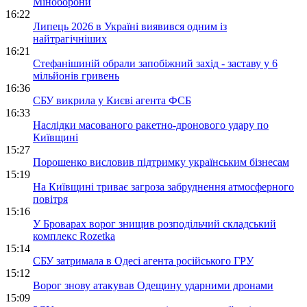
Міноборони
16:22
Липець 2026 в Україні виявився одним із
найтрагічніших
16:21
Стефанішиній обрали запобіжний захід - заставу у 6
мільйонів гривень
16:36
СБУ викрила у Києві агента ФСБ
16:33
Наслідки масованого ракетно-дронового удару по
Київщині
15:27
Порошенко висловив підтримку українським бізнесам
15:19
На Київщині триває загроза забруднення атмосферного
повітря
15:16
У Броварах ворог знищив розподільчий складський
комплекс Rozetka
15:14
СБУ затримала в Одесі агента російського ГРУ
15:12
Ворог знову атакував Одещину ударними дронами
15:09