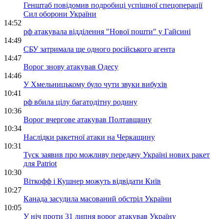
Генштаб повідомив подробиці успішної спецоперації
Сил оборони України
14:52
рф атакувала відділення "Нової пошти" у Гайсині
14:49
СБУ затримала ще одного російського агента
14:47
Ворог знову атакував Одесу
14:46
У Хмельницькому було чути звуки вибухів
10:41
рф вбила цілу багатодітну родину
10:36
Ворог вчергове атакував Полтавщину
10:34
Наслідки ракетної атаки на Черкащину
10:31
Туск заявив про можливу передачу Україні нових ракет
для Patriot
10:30
Віткофф і Кушнер можуть відвідати Київ
10:27
Канада засудила масований обстріл України
10:05
У ніч проти 31 липня ворог атакував Україну