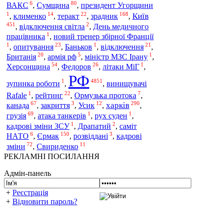
6
80
Сумщина
ВАКС
,
,
президент Угорщини
1
14
22
168
Київ
зрадник
,
клименко
,
теракт
,
,
451
2
,
відключення світла
,
День медичного
1
працівника
,
новий тренер збірної Франції
1
23
1
21
,
опитування
,
Баньков
,
відключення
,
20
5
1
Британія
,
армія рф
,
міністр МЗС Ірану
,
54
26
1
Херсонщина
,
Федоров
,
літаки МіГ
,
РФ
1
4851
зупинка роботи
,
,
винищувачі
1
22
7
Rafale
,
рейтинг
,
Ормузька протока
,
67
3
12
290
харків
канада
,
закриття
,
Усик
,
,
69
1
1
грузія
,
атака танкерів
,
рух суден
,
1
2
кадрові зміни ЗСУ
,
Драпатий
,
саміт
6
150
3
Єрмак
НАТО
,
,
розвіддані
,
кадрові
72
11
зміни
,
Свириденко
РЕКЛАМНІ ПОСИЛАННЯ
Адмін-панель
+
Реєстрація
+
Відновити пароль?