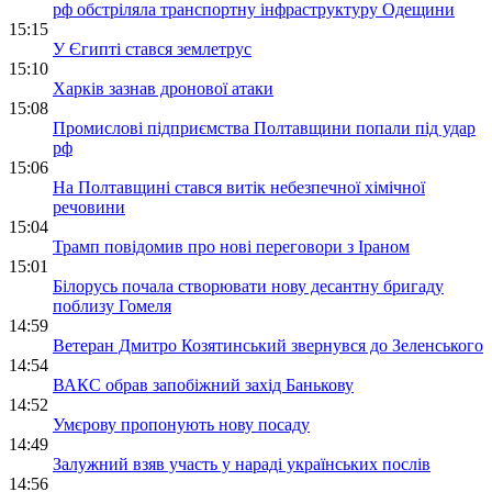
рф обстріляла транспортну інфраструктуру Одещини
15:15
У Єгипті стався землетрус
15:10
Харків зазнав дронової атаки
15:08
Промислові підприємства Полтавщини попали під удар
рф
15:06
На Полтавщині стався витік небезпечної хімічної
речовини
15:04
Трамп повідомив про нові переговори з Іраном
15:01
Білорусь почала створювати нову десантну бригаду
поблизу Гомеля
14:59
Ветеран Дмитро Козятинський звернувся до Зеленського
14:54
ВАКС обрав запобіжний захід Банькову
14:52
Умєрову пропонують нову посаду
14:49
Залужний взяв участь у нараді українських послів
14:56