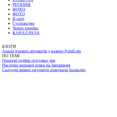
РЕГІОНИ
ВІДЕО
ФОТО
В світі
Суспільство
Чорна хроніка
КАНАЛ РАДА
БЛОГИ
Аналіз ігрових автоматів у казино PointLoto
ПО ТЕМІ
Генштаб підбив підсумки дня
Наслідки ворожої атаки на Запоріжжя
Сьогодні вранці окупанти атакували Балаклію