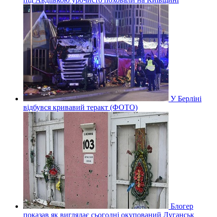
У Берліні
відбувся кривавий теракт (ФОТО)
Блогер
показав як виглядає сьогодні окупований Луганськ