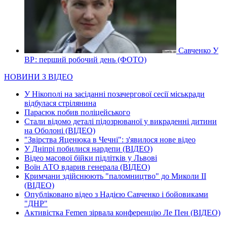
Савченко У
ВР: перший робочий день (ФОТО)
НОВИНИ З ВІДЕО
У Нікополі на засіданні позачергової сесії міськради
відбулася стрілянина
Парасюк побив поліцейського
Стали відомо деталі підозрюваної у викраденні дитини
на Оболоні (ВІДЕО)
"Звірства Яценюка в Чечні": з'явилося нове відео
У Дніпрі побилися нардепи (ВІДЕО)
Відео масової бійки підлітків у Львові
Воїн АТО вдарив генерала (ВІДЕО)
Кримчани здійснюють "паломництво" до Миколи ІІ
(ВІДЕО)
Опубліковано відео з Надією Савченко і бойовиками
"ДНР"
Активістка Femen зірвала конференцію Ле Пен (ВІДЕО)