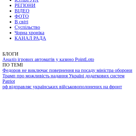
РЕГІОНИ
ВІДЕО
ФОТО
В світі
Суспільство
Чорна хроніка
КАНАЛ РАДА
БЛОГИ
Аналіз ігрових автоматів у казино PointLoto
ПО ТЕМІ
Федоров не виключає повернення на посаду міністра оборони
Трамп про можливість надання Україні додаткових систем
Patriot
рф відправляє українських військовополонених на фронт