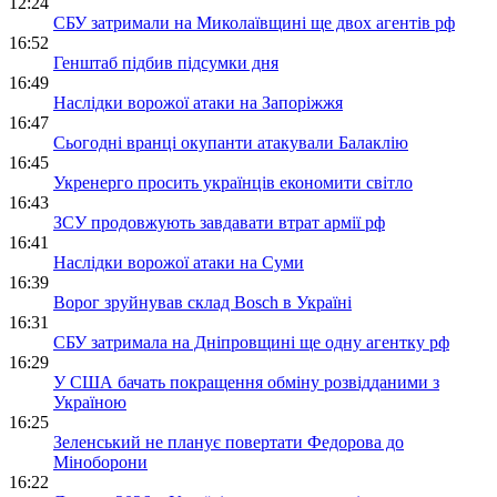
12:24
СБУ затримали на Миколаївщині ще двох агентів рф
16:52
Генштаб підбив підсумки дня
16:49
Наслідки ворожої атаки на Запоріжжя
16:47
Сьогодні вранці окупанти атакували Балаклію
16:45
Укренерго просить українців економити світло
16:43
ЗСУ продовжують завдавати втрат армії рф
16:41
Наслідки ворожої атаки на Суми
16:39
Ворог зруйнував склад Bosch в Україні
16:31
СБУ затримала на Дніпровщині ще одну агентку рф
16:29
У США бачать покращення обміну розвідданими з
Україною
16:25
Зеленський не планує повертати Федорова до
Міноборони
16:22