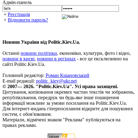
Адмін-панель
+
Реєстрація
+
Відновити пароль?
Новини України від Politic.Kiev.Ua.
Останні
новини політики
, економіки, культури, фото і відео,
новини в києві
,
новини в регіонах
- все це ексклюзивно на
сайті Politic.Kiev.Ua.
Головний редактор:
Роман Кшановський
E-mail редакції:
politic_kiev@ukr.net
© 2007— 2026. "Politic.Kiev.Ua". Усі права захищені.
Цитування, копіювання окремих частин текстів чи зображень,
републікування, передрук чи будь-яке інше поширення
інформації можливе за умови посилання на Politic.Kiev.Ua.
Для інтернет-видань гіперпосилання відкрите для пошукових
систем, є обов'язковим.
Матеріали, відмічені знаком "Реклама" публікуються на
правах реклами.