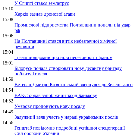
У Єгипті стався землетрус
15:10
Харків зазнав дронової атаки
15:08
Промислові підприємства Полтавщини попали під удар
рф
15:06
На Полтавщині стався витік небезпечної хімічної
речовини
15:04
Трамп повідомив про нові переговори з Іраном
15:01
Білорусь почала створювати нову десантну бригаду
поблизу Гомеля
14:59
Ветеран Дмитро Козятинський звернувся до Зеленського
14:54
ВАКС обрав запобіжний захід Банькову
14:52
Умєрову пропонують нову посаду
14:49
Залужний взяв участь у нараді українських послів
14:56
Генштаб повідомив подробиці успішної спецоперації
Сил оборони України