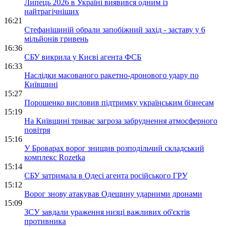
Липець 2026 в Україні виявився одним із
найтрагічніших
16:21
Стефанішиній обрали запобіжний захід - заставу у 6
мільйонів гривень
16:36
СБУ викрила у Києві агента ФСБ
16:33
Наслідки масованого ракетно-дронового удару по
Київщині
15:27
Порошенко висловив підтримку українським бізнесам
15:19
На Київщині триває загроза забруднення атмосферного
повітря
15:16
У Броварах ворог знищив розподільчий складський
комплекс Rozetka
15:14
СБУ затримала в Одесі агента російського ГРУ
15:12
Ворог знову атакував Одещину ударними дронами
15:09
ЗСУ завдали ураження низці важливих об'єктів
противника