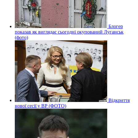
Блогер
показав як виглядає сьогодні окупований Луганськ
(фото)
Відкриття
нової сесії у ВР (ФОТО)