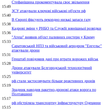
Стефанішина прокоментувала своє звільнення
15:49
ЗСУ атакували ключові військові об'єкти рф
15:40
В Європі фіксують рекордно низькі запаси газу
15:38
Кадрові зміни у РНБО та Службі зовнішньої розвідки
15:36
"Атеш" виявив об'єкт паливних цистерн у Криму
15:33
Саратовський НПЗ та військовий аеродром "Енгельс"
атакували дрони
15:31
Генштаб повідомив дані про втрати ворожих військ
15:28
Дрони атакували Бєлгородський технологічний
університет
15:25
рф стали застосовувати більше реактивних дронів
15:19
Зрадник наводив ракетно-дронові атаки ворога по
Полтавщині
15:17
рф обстріляла транспортну інфраструктуру Одещини
15:15