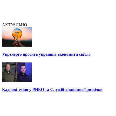
АКТУАЛЬНО
Укренерго просить українців економити світло
Кадрові зміни у РНБО та Службі зовнішньої розвідки