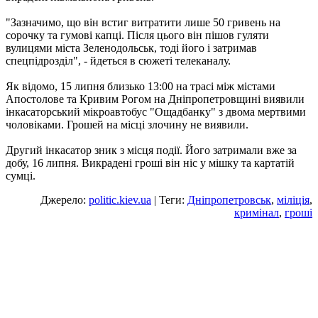
"Зазначимо, що він встиг витратити лише 50 гривень на
сорочку та гумові капці. Після цього він пішов гуляти
вулицями міста Зеленодольськ, тоді його і затримав
спецпідрозділ", - йдеться в сюжеті телеканалу.
Як відомо, 15 липня близько 13:00 на трасі між містами
Апостолове та Кривим Рогом на Дніпропетровщині виявили
інкасаторський мікроавтобус "Ощадбанку" з двома мертвими
чоловіками. Грошей на місці злочину не виявили.
Другий інкасатор зник з місця події. Його затримали вже за
добу, 16 липня. Викрадені гроші він ніс у мішку та картатій
сумці.
Джерело:
politic.kiev.ua
| Теги:
Дніпропетровськ
,
міліція
,
кримінал
,
гроші