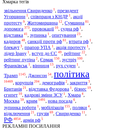
Хмарка тегів
1
звільнення Свириденко
,
президент
1
1
Угорщини
,
співпраця з КНДР
,
акції
9
12
81
протесту
,
Житомирщина
,
Сумщина
,
373
10
1
допомога
,
провокації
,
судна рф
,
41
1
23
відставка
,
зупинка
,
опитування
,
48
61
1
кадиров
,
санкції проти рф
,
втрата рф
,
3
1
1
блекаут
,
прапор УПА
,
акція протесту
,
1
49
22
лідер Ірану
,
вступ до ЄС
,
рейтинг
,
2
150
100
рейтинг путіна
,
Єрмак
,
зустріч
,
1
13
1
Франківськ
,
вінниця
,
рух суден
,
політика
1145
54
Трамп
,
Джонсон
,
16469
204
2
3
,
корупція
,
демографія
,
закриття
,
21
1
19
Британія
,
відставка Федорова
,
бізнес
,
10
1
4
єгипет
,
кадрові зміни ЗСУ
,
Хмара
,
59
1491
6
крим
Москва
,
,
нова посада
,
1
155
4
зупинка роботи
,
мобілізація
,
поляки
,
21
69
11
відключення
,
грузія
,
Свириденко
,
РФ
4854
5
,
армія рф
РЕКЛАМНІ ПОСИЛАННЯ