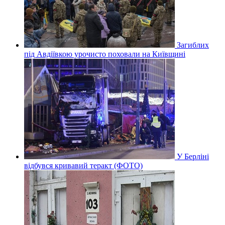
Загиблих
під Авдіївкою урочисто поховали на Київщині
У Берліні
відбувся кривавий теракт (ФОТО)