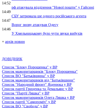
14:52
рф атакувала відділення "Нової пошти" у Гайсині
14:49
СБУ затримала ще одного російського агента
14:47
Ворог знову атакував Одесу
14:46
У Хмельницькому було чути звуки вибухів
+
архів новин
ДОВІДНИК
Список "Блоку Порошенка" у ВР
Список мажоритарщиків "Блоку Порошенка"
Список ВО "Батьківщина" у ВР
Список мажоритарщиків від "Батьківщини"
Список "Народний фронт" Яценюка у ВР
Список партії Гриценка та Демальянс у ВР
Список "Партії Ляшка" у ВР
Список мажоритарщиків Олега Ляшка у ВР
Список партії "Самопоміч" у ВР
Список ВО "Свобода" у ВР