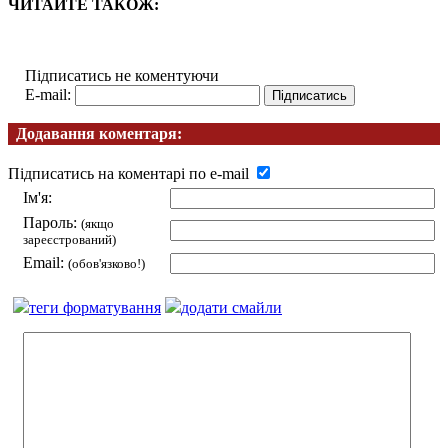
ЧИТАЙТЕ ТАКОЖ:
Підписатись не коментуючи
E-mail:
Додавання коментаря:
Підписатись на коментарі по e-mail
Ім'я:
Пароль:
(якщо
зареєстрований)
Email:
(обов'язково!)
теги форматування
додати смайли