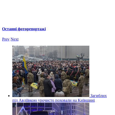
Останні фоторепортажі
Prev
Next
Загиблих
під Авдіївкою урочисто поховали на Київщині