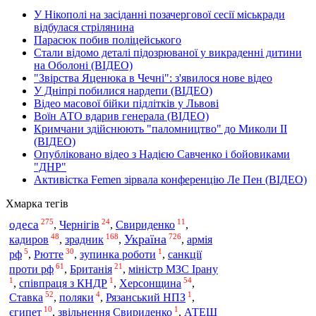
У Нікополі на засіданні позачергової сесії міськради
відбулася стрілянина
Парасюк побив поліцейського
Стали відомо деталі підозрюваної у викраденні дитини
на Оболоні (ВІДЕО)
"Звірства Яценюка в Чечні": з'явилося нове відео
У Дніпрі побилися нардепи (ВІДЕО)
Відео масової бійки підлітків у Львові
Воїн АТО вдарив генерала (ВІДЕО)
Кримчани здійснюють "паломництво" до Миколи ІІ
(ВІДЕО)
Опубліковано відео з Надією Савченко і бойовиками
"ДНР"
Активістка Femen зірвала конференцію Ле Пен (ВІДЕО)
Хмарка тегів
275
24
11
одеса
,
Чернігів
,
Свириденко
,
48
168
726
Україна
зрадник
кадиров
,
,
,
армія
5
30
1
рф
,
Рютте
,
зупинка роботи
,
санкції
61
21
проти рф
,
Британія
,
міністр МЗС Ірану
1
1
54
,
співпраця з КНДР
,
Херсонщина
,
52
4
1
Ставка
,
поляки
,
Рязанський НПЗ
,
10
1
єгипет
,
звільнення Свириденко
,
АТЕШ