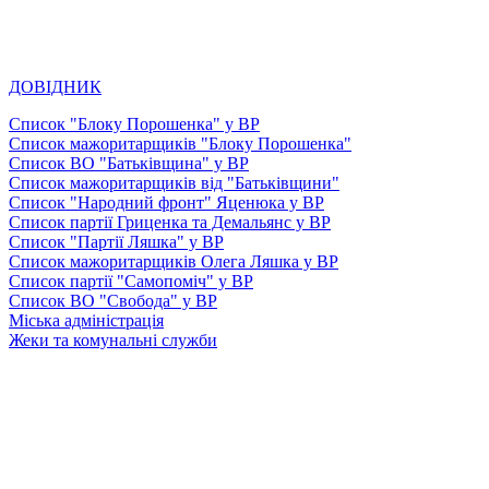
ДОВІДНИК
Список "Блоку Порошенка" у ВР
Список мажоритарщиків "Блоку Порошенка"
Список ВО "Батьківщина" у ВР
Список мажоритарщиків від "Батьківщини"
Список "Народний фронт" Яценюка у ВР
Список партії Гриценка та Демальянс у ВР
Список "Партії Ляшка" у ВР
Список мажоритарщиків Олега Ляшка у ВР
Список партії "Самопоміч" у ВР
Список ВО "Свобода" у ВР
Міська адміністрація
Жеки та комунальні служби