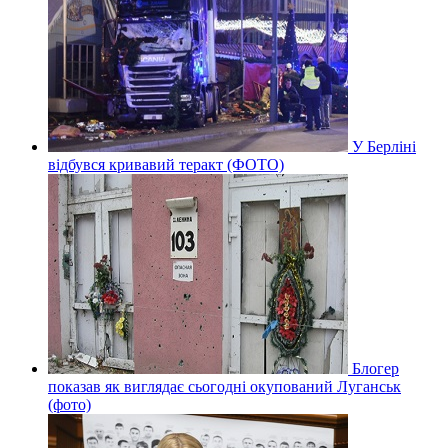
У Берліні
відбувся кривавий теракт (ФОТО)
Блогер
показав як виглядає сьогодні окупований Луганськ
(фото)