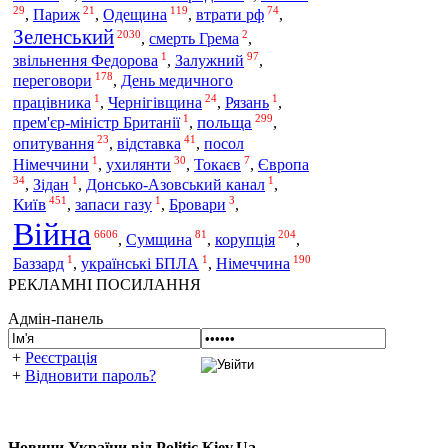
29
21
119
74
Одещина
,
Париж
,
,
втрати рф
,
Зеленський
2030
2
,
смерть Грема
,
1
97
звільнення Федорова
,
Залужний
,
178
переговори
,
День медичного
1
24
1
працівника
,
Чернігівщина
,
Рязань
,
1
299
польща
прем'єр-міністр Британії
,
,
23
41
опитування
,
відставка
,
посол
1
30
7
Німеччини
,
ухилянти
,
Токаєв
,
Європа
34
1
1
,
Зідан
,
Донсько-Азовський канал
,
451
1
3
Київ
,
запаси газу
,
Бровари
,
Війна
6606
81
204
корупція
,
Сумщина
,
,
1
1
190
Німеччина
Баззард
,
українські БПЛА
,
РЕКЛАМНІ ПОСИЛАННЯ
Адмін-панель
+
Реєстрація
+
Відновити пароль?
Новини України від Politic.Kiev.Ua.