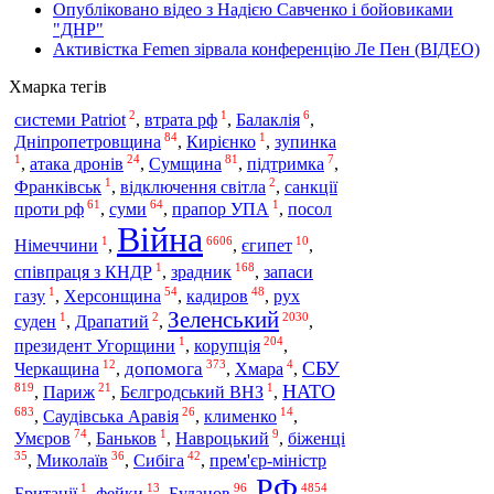
Опубліковано відео з Надією Савченко і бойовиками
"ДНР"
Активістка Femen зірвала конференцію Ле Пен (ВІДЕО)
Хмарка тегів
2
1
6
системи Patriot
,
втрата рф
,
Балаклія
,
84
1
Дніпропетровщина
,
Кирієнко
,
зупинка
1
24
81
7
,
атака дронів
,
Сумщина
,
підтримка
,
1
2
Франківськ
,
відключення світла
,
санкції
61
64
1
проти рф
,
суми
,
прапор УПА
,
посол
Війна
1
6606
10
Німеччини
,
,
єгипет
,
1
168
зрадник
співпраця з КНДР
,
,
запаси
1
54
48
газу
,
Херсонщина
,
кадиров
,
рух
Зеленський
1
2
2030
суден
,
Драпатий
,
,
1
204
корупція
президент Угорщини
,
,
12
373
4
СБУ
допомога
Черкащина
,
,
Хмара
,
819
21
1
НАТО
,
Париж
,
Бєлгродський ВНЗ
,
683
26
14
,
Саудівська Аравія
,
клименко
,
74
1
9
Умєров
,
Баньков
,
Навроцький
,
біженці
35
36
42
,
Миколаїв
,
Сибіга
,
прем'єр-міністр
РФ
1
13
96
4854
Британії
,
фейки
,
Буданов
,
,