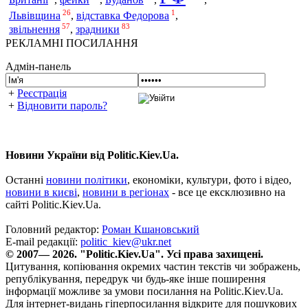
26
1
Львівщина
,
відставка Федорова
,
57
83
звільнення
,
зрадники
РЕКЛАМНІ ПОСИЛАННЯ
Адмін-панель
+
Реєстрація
+
Відновити пароль?
Новини України від Politic.Kiev.Ua.
Останні
новини політики
, економіки, культури, фото і відео,
новини в києві
,
новини в регіонах
- все це ексклюзивно на
сайті Politic.Kiev.Ua.
Головний редактор:
Роман Кшановський
E-mail редакції:
politic_kiev@ukr.net
© 2007— 2026. "Politic.Kiev.Ua". Усі права захищені.
Цитування, копіювання окремих частин текстів чи зображень,
републікування, передрук чи будь-яке інше поширення
інформації можливе за умови посилання на Politic.Kiev.Ua.
Для інтернет-видань гіперпосилання відкрите для пошукових