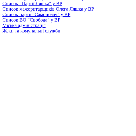
Список "Партії Ляшка" у ВР
Список мажоритарщиків Олега Ляшка у ВР
Список партії "Самопоміч" у ВР
Список ВО "Свобода" у ВР
Міська адміністрація
Жеки та комунальні служби