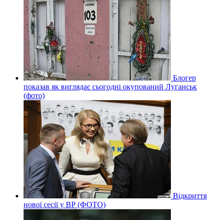
Блогер
показав як виглядає сьогодні окупований Луганськ
(фото)
Відкриття
нової сесії у ВР (ФОТО)