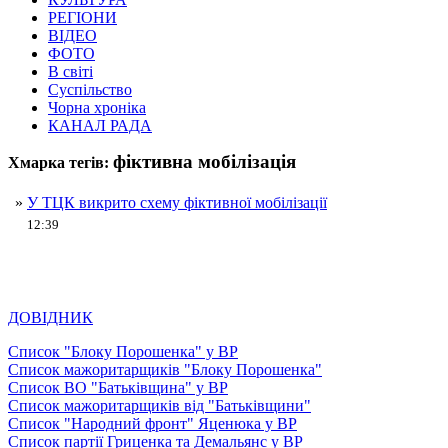
РЕГІОНИ
ВІДЕО
ФОТО
В світі
Суспільство
Чорна хроніка
КАНАЛ РАДА
фіктивна мобілізація
Хмарка тегів:
»
У ТЦК викрито схему фіктивної мобілізації
12:39
ДОВІДНИК
Список "Блоку Порошенка" у ВР
Список мажоритарщиків "Блоку Порошенка"
Список ВО "Батьківщина" у ВР
Список мажоритарщиків від "Батьківщини"
Список "Народний фронт" Яценюка у ВР
Список партії Гриценка та Демальянс у ВР