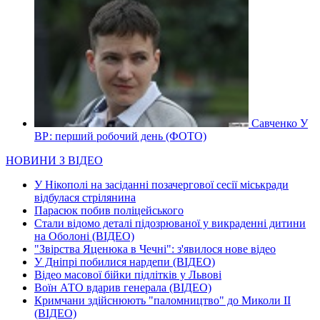
Савченко У
ВР: перший робочий день (ФОТО)
НОВИНИ З ВІДЕО
У Нікополі на засіданні позачергової сесії міськради
відбулася стрілянина
Парасюк побив поліцейського
Стали відомо деталі підозрюваної у викраденні дитини
на Оболоні (ВІДЕО)
"Звірства Яценюка в Чечні": з'явилося нове відео
У Дніпрі побилися нардепи (ВІДЕО)
Відео масової бійки підлітків у Львові
Воїн АТО вдарив генерала (ВІДЕО)
Кримчани здійснюють "паломництво" до Миколи ІІ
(ВІДЕО)