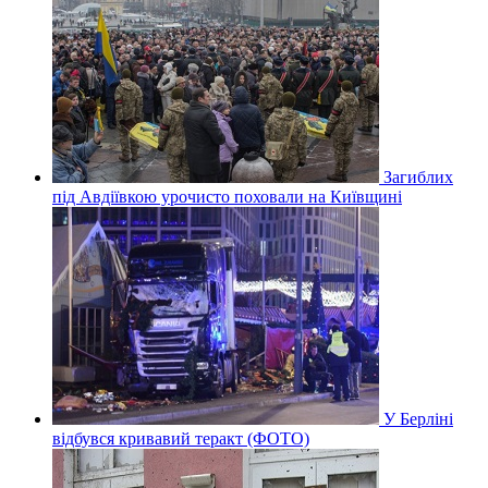
Загиблих
під Авдіївкою урочисто поховали на Київщині
У Берліні
відбувся кривавий теракт (ФОТО)