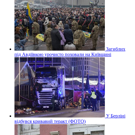
Загиблих
під Авдіївкою урочисто поховали на Київщині
У Берліні
відбувся кривавий теракт (ФОТО)