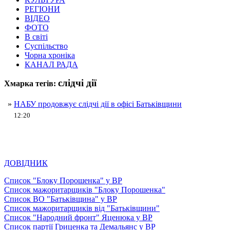
РЕГІОНИ
ВІДЕО
ФОТО
В світі
Суспільство
Чорна хроніка
КАНАЛ РАДА
слідчі дії
Хмарка тегів:
»
НАБУ продовжує слідчі дії в офісі Батьківщини
12:20
ДОВІДНИК
Список "Блоку Порошенка" у ВР
Список мажоритарщиків "Блоку Порошенка"
Список ВО "Батьківщина" у ВР
Список мажоритарщиків від "Батьківщини"
Список "Народний фронт" Яценюка у ВР
Список партії Гриценка та Демальянс у ВР