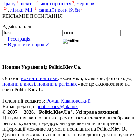
1
33
9
Ірану
,
освіта
,
акції протесту
,
Чернігів
24
1
1
,
літаки МіГ
,
санкції проти Куби
РЕКЛАМНІ ПОСИЛАННЯ
Адмін-панель
+
Реєстрація
+
Відновити пароль?
Новини України від Politic.Kiev.Ua.
Останні
новини політики
, економіки, культури, фото і відео,
новини в києві
,
новини в регіонах
- все це ексклюзивно на
сайті Politic.Kiev.Ua.
Головний редактор:
Роман Кшановський
E-mail редакції:
politic_kiev@ukr.net
© 2007— 2026. "Politic.Kiev.Ua". Усі права захищені.
Цитування, копіювання окремих частин текстів чи зображень,
републікування, передрук чи будь-яке інше поширення
інформації можливе за умови посилання на Politic.Kiev.Ua.
Для інтернет-видань гіперпосилання відкрите для пошукових