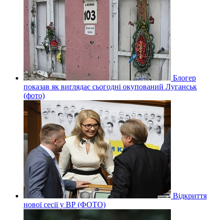
Блогер
показав як виглядає сьогодні окупований Луганськ
(фото)
Відкриття
нової сесії у ВР (ФОТО)