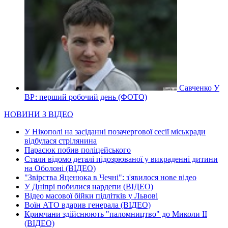
Савченко У
ВР: перший робочий день (ФОТО)
НОВИНИ З ВІДЕО
У Нікополі на засіданні позачергової сесії міськради
відбулася стрілянина
Парасюк побив поліцейського
Стали відомо деталі підозрюваної у викраденні дитини
на Оболоні (ВІДЕО)
"Звірства Яценюка в Чечні": з'явилося нове відео
У Дніпрі побилися нардепи (ВІДЕО)
Відео масової бійки підлітків у Львові
Воїн АТО вдарив генерала (ВІДЕО)
Кримчани здійснюють "паломництво" до Миколи ІІ
(ВІДЕО)