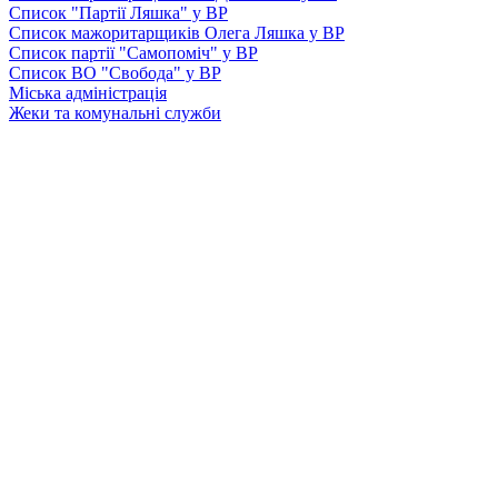
Список "Партії Ляшка" у ВР
Список мажоритарщиків Олега Ляшка у ВР
Список партії "Самопоміч" у ВР
Список ВО "Свобода" у ВР
Міська адміністрація
Жеки та комунальні служби