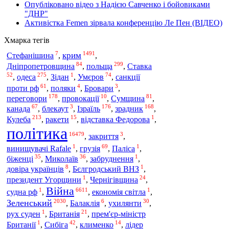
Опубліковано відео з Надією Савченко і бойовиками
"ДНР"
Активістка Femen зірвала конференцію Ле Пен (ВІДЕО)
Хмарка тегів
7
1491
крим
Стефанішина
,
,
84
299
польща
Дніпропетровщина
,
,
Ставка
52
275
1
74
одеса
,
,
Зідан
,
Умєров
,
санкції
61
4
3
проти рф
,
поляки
,
Бровари
,
178
10
81
переговори
,
провокації
,
Сумщина
,
67
3
176
168
канада
,
блекаут
,
Ізраїль
,
зрадник
,
213
15
1
Кулеба
,
ракети
,
відставка Федорова
,
політика
16479
3
,
закриття
,
1
69
1
винищувачі Rafale
,
грузія
,
Паліса
,
35
36
1
біженці
,
Миколаїв
,
забруднення
,
8
1
довіра українців
,
Бєлгродський ВНЗ
,
1
24
президент Угорщини
,
Чернігівщина
,
Війна
1
6611
1
судна рф
,
,
економія світла
,
2030
6
30
Зеленський
,
Балаклія
,
ухилянти
,
1
21
рух суден
,
Британія
,
прем'єр-міністр
1
42
14
Британії
,
Сибіга
,
клименко
,
лідер