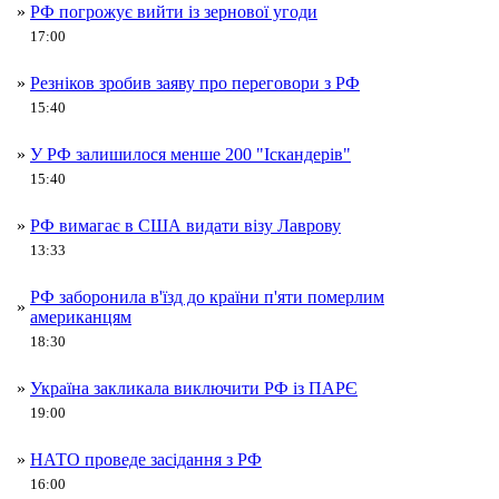
»
РФ погрожує вийти із зернової угоди
17:00
»
Резніков зробив заяву про переговори з РФ
15:40
»
У РФ залишилося менше 200 "Іскандерів"
15:40
»
РФ вимагає в США видати візу Лаврову
13:33
РФ заборонила в'їзд до країни п'яти померлим
»
американцям
18:30
»
Україна закликала виключити РФ із ПАРЄ
19:00
»
НАТО проведе засідання з РФ
16:00