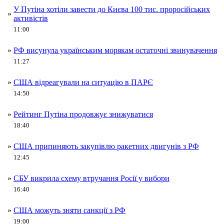
У Путіна хотіли завести до Києва 100 тис. проросійських
»
активістів
11:00
»
РФ висунула українським морякам остаточні звинувачення
11:27
»
США відреагували на ситуацію в ПАРЄ
14:50
»
Рейтинг Путіна продовжує знижуватися
18:40
»
США припиняють закупівлю ракетних двигунів з РФ
12:45
»
СБУ викрила схему втручання Росії у вибори
16:40
»
США можуть зняти санкції з РФ
19:00