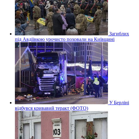
Загиблих
під Авдіївкою урочисто поховали на Київщині
У Берліні
відбувся кривавий теракт (ФОТО)