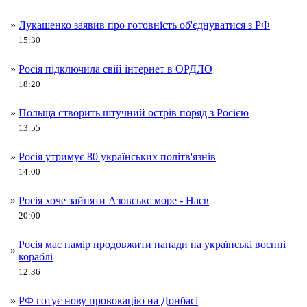
»
Лукашенко заявив про готовність об'єднуватися з РФ
15:30
»
Росія підключила свій інтернет в ОРДЛО
18:20
»
Польща створить штучний острів поряд з Росією
13:55
»
Росія утримує 80 українських політв'язнів
14:00
»
Росія хоче зайняти Азовськє море - Наєв
20:00
Росія має намір продовжити напади на українські воєнні
»
кораблі
12:36
»
РФ готує нову провокацію на Донбасі