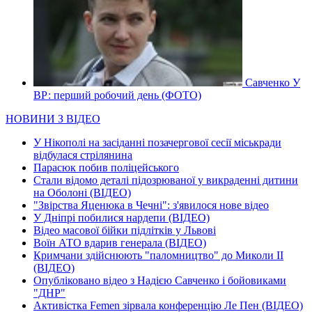
Савченко У
ВР: перший робочий день (ФОТО)
НОВИНИ З ВІДЕО
У Нікополі на засіданні позачергової сесії міськради
відбулася стрілянина
Парасюк побив поліцейського
Стали відомо деталі підозрюваної у викраденні дитини
на Оболоні (ВІДЕО)
"Звірства Яценюка в Чечні": з'явилося нове відео
У Дніпрі побилися нардепи (ВІДЕО)
Відео масової бійки підлітків у Львові
Воїн АТО вдарив генерала (ВІДЕО)
Кримчани здійснюють "паломництво" до Миколи ІІ
(ВІДЕО)
Опубліковано відео з Надією Савченко і бойовиками
"ДНР"
Активістка Femen зірвала конференцію Ле Пен (ВІДЕО)