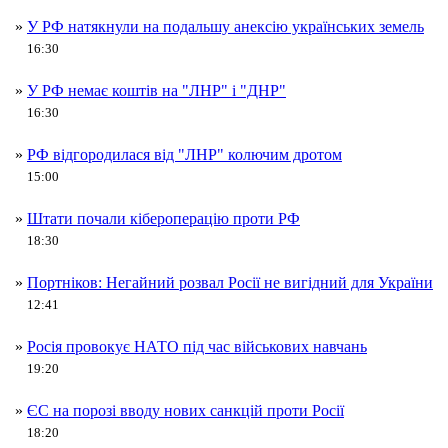
»
У РФ натякнули на подальшу анексію українських земель
16:30
»
У РФ немає коштів на "ЛНР" і "ДНР"
16:30
»
РФ відгородилася від "ЛНР" колючим дротом
15:00
»
Штати почали кібероперацію проти РФ
18:30
»
Портніков: Негайний розвал Росії не вигідний для України
12:41
»
Росія провокує НАТО під час військових навчань
19:20
»
ЄС на порозі вводу нових санкцій проти Росії
18:20