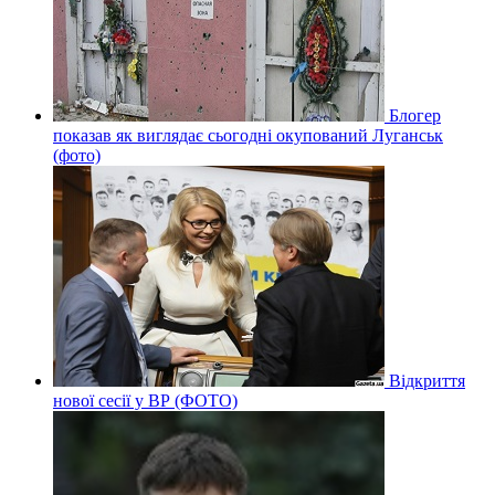
Блогер
показав як виглядає сьогодні окупований Луганськ
(фото)
Відкриття
нової сесії у ВР (ФОТО)