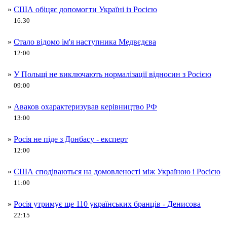
»
США обіцяє допомогти Україні із Росією
16:30
»
Стало відомо ім'я наступника Медвєдєва
12:00
»
У Польщі не виключають нормалізації відносин з Росією
09:00
»
Аваков охарактеризував керівництво РФ
13:00
»
Росія не піде з Донбасу - експерт
12:00
»
США сподіваються на домовленості між Україною і Росією
11:00
»
Росія утримує ще 110 українських бранців - Денисова
22:15