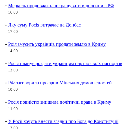
»
Меркель продовжить покращувати відносини з РФ
16:00
»
Яку суму Росія витрачає на Донбас
17:00
»
Роія змусить українців продати землю в Криму
14:00
»
Росія планує роздати українцям партію своїх паспортів
13:00
»
РФ заговорила про зрив Мінських домовленостей
10:00
»
Росія повністю знищила політичні права в Криму
11:00
»
У Росії хочуть внести згадки про Бога до Конституції
12:00