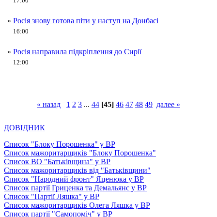
17:00
»
Росія знову готова піти у наступ на Донбасі
16:00
»
Росія направила підкріплення до Сирії
12:00
« назад
1
2
3
...
44
[45]
46
47
48
49
далее »
ДОВІДНИК
Список "Блоку Порошенка" у ВР
Список мажоритарщиків "Блоку Порошенка"
Список ВО "Батьківщина" у ВР
Список мажоритарщиків від "Батьківщини"
Список "Народний фронт" Яценюка у ВР
Список партії Гриценка та Демальянс у ВР
Список "Партії Ляшка" у ВР
Список мажоритарщиків Олега Ляшка у ВР
Список партії "Самопоміч" у ВР