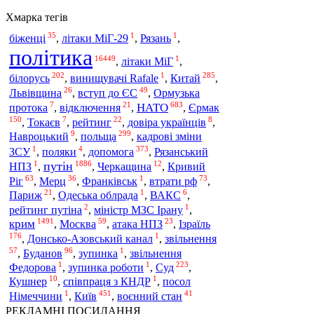
Хмарка тегів
35
1
1
біженці
,
літаки МіГ-29
,
Рязань
,
політика
16449
1
,
літаки МіГ
,
202
1
285
Китай
білорусь
,
винищувачі Rafale
,
,
26
49
Львівщина
,
вступ до ЄС
,
Ормузька
7
21
683
НАТО
протока
,
відключення
,
,
Єрмак
150
7
22
8
,
Токаєв
,
рейтинг
,
довіра українців
,
9
299
польща
Навроцький
,
,
кадрові зміни
1
4
373
допомога
ЗСУ
,
поляки
,
,
Рязанський
1
1886
12
путін
НПЗ
,
,
Черкащина
,
Кривий
63
36
1
73
Ріг
,
Мерц
,
Франківськ
,
втрати рф
,
21
1
6
Париж
,
Одеська облрада
,
ВАКС
,
2
1
рейтинг путіна
,
міністр МЗС Ірану
,
1491
59
23
крим
,
Москва
,
атака НПЗ
,
Ізраїль
176
1
,
Донсько-Азовський канал
,
звільнення
57
96
1
,
Буданов
,
зупинка
,
звільнення
1
1
223
Федорова
,
зупинка роботи
,
Суд
,
10
1
Кушнер
,
співпраця з КНДР
,
посол
1
451
41
Київ
Німеччини
,
,
воєнний стан
РЕКЛАМНІ ПОСИЛАННЯ