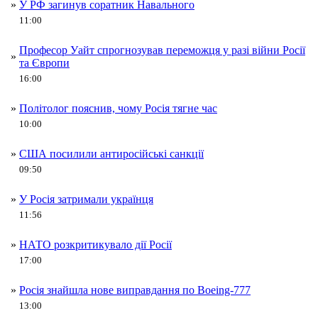
»
У РФ загинув соратник Навального
11:00
Професор Уайт спрогнозував переможця у разі війни Росії
»
та Європи
16:00
»
Політолог пояснив, чому Росія тягне час
10:00
»
США посилили антиросійські санкції
09:50
»
У Росія затримали українця
11:56
»
НАТО розкритикувало дії Росії
17:00
»
Росія знайшла нове виправдання по Boeing-777
13:00