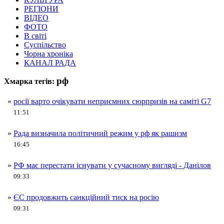
РЕГІОНИ
ВІДЕО
ФОТО
В світі
Суспільство
Чорна хроніка
КАНАЛ РАДА
рф
Хмарка тегів:
»
росії варто очікувати неприємних сюрпризів на саміті G7
11:51
»
Рада визначила політичний режим у рф як рашизм
16:45
»
РФ має перестати існувати у сучасному вигляді - Данілов
09:33
»
ЄС продовжить санкційний тиск на росію
09:31