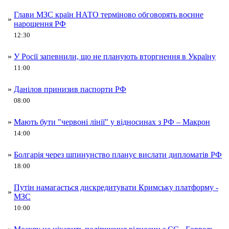
Глави МЗС країн НАТО терміново обговорять воєнне
»
нарощення РФ
12:30
»
У Росії запевнили, що не планують вторгнення в Україну
11:00
»
Данілов принизив паспорти РФ
08:00
»
Мають бути "червоні лінії" у відносинах з РФ – Макрон
14:00
»
Болгарія через шпинунство планує вислати дипломатів РФ
18:00
Путін намагається дискредитувати Кримську платформу -
»
МЗС
10:00