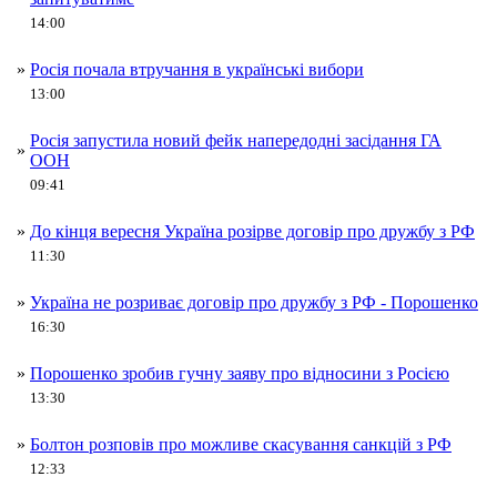
14:00
»
Росія почала втручання в українські вибори
13:00
Росія запустила новий фейк напередодні засідання ГА
»
ООН
09:41
»
До кінця вересня Україна розірве договір про дружбу з РФ
11:30
»
Україна не розриває договір про дружбу з РФ - Порошенко
16:30
»
Порошенко зробив гучну заяву про відносини з Росією
13:30
»
Болтон розповів про можливе скасування санкцій з РФ
12:33