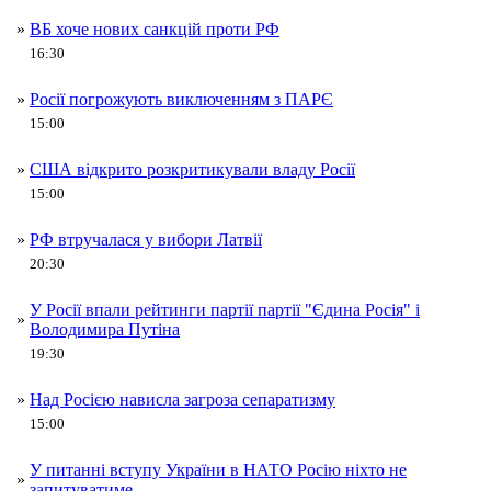
»
ВБ хоче нових санкцій проти РФ
16:30
»
Росії погрожують виключенням з ПАРЄ
15:00
»
США відкрито розкритикували владу Росії
15:00
»
РФ втручалася у вибори Латвії
20:30
У Росії впали рейтинги партії партії "Єдина Росія" і
»
Володимира Путіна
19:30
»
Над Росією нависла загроза сепаратизму
15:00
У питанні вступу України в НАТО Росію ніхто не
»
запитуватиме