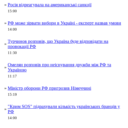
»
Росія відреагувала на американські санкції
15:00
»
РФ може зірвати вибори в Україні - експерт назвав умови
14:00
Турчинов розповів, що Україна буде відповідати на
»
провокації РФ
11:30
Омелян розповів про неіснування дружби між РФ та
»
Україною
11:17
»
Міністр оборони РФ пригрозив Німеччині
15:19
"Крим SOS" підрахували кількість українських бранців у
»
РФ
14:00