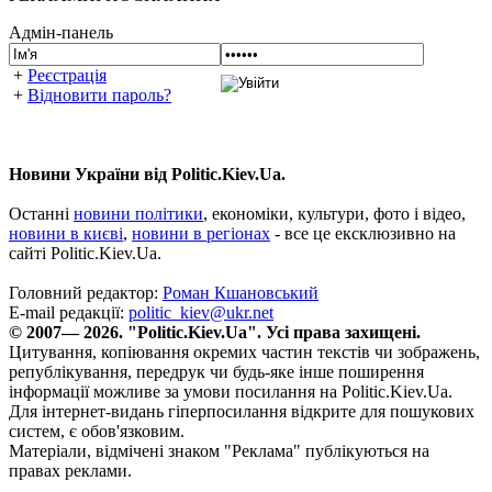
Адмін-панель
+
Реєстрація
+
Відновити пароль?
Новини України від Politic.Kiev.Ua.
Останні
новини політики
, економіки, культури, фото і відео,
новини в києві
,
новини в регіонах
- все це ексклюзивно на
сайті Politic.Kiev.Ua.
Головний редактор:
Роман Кшановський
E-mail редакції:
politic_kiev@ukr.net
© 2007— 2026. "Politic.Kiev.Ua". Усі права захищені.
Цитування, копіювання окремих частин текстів чи зображень,
републікування, передрук чи будь-яке інше поширення
інформації можливе за умови посилання на Politic.Kiev.Ua.
Для інтернет-видань гіперпосилання відкрите для пошукових
систем, є обов'язковим.
Матеріали, відмічені знаком "Реклама" публікуються на
правах реклами.