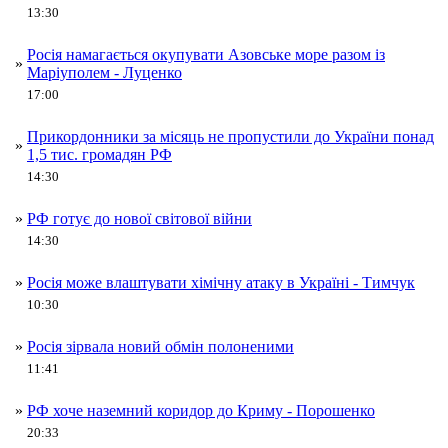
13:30
Росія намагається окупувати Азовське море разом із
»
Маріуполем - Луценко
17:00
Прикордонники за місяць не пропустили до України понад
»
1,5 тис. громадян РФ
14:30
»
РФ готує до нової світової війни
14:30
»
Росія може влаштувати хімічну атаку в Україні - Тимчук
10:30
»
Росія зірвала новий обмін полоненими
11:41
»
РФ хоче наземний коридор до Криму - Порошенко
20:33