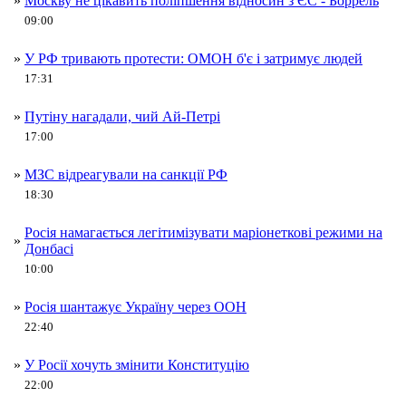
»
Москву не цікавить поліпшення відносин з ЄС - Боррель
09:00
»
У РФ тривають протести: ОМОН б'є і затримує людей
17:31
»
Путіну нагадали, чий Ай-Петрі
17:00
»
МЗС відреагували на санкції РФ
18:30
Росія намагається легітимізувати маріонеткові режими на
»
Донбасі
10:00
»
Росія шантажує Україну через ООН
22:40
»
У Росії хочуть змінити Конституцію
22:00