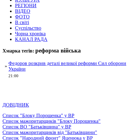
РЕГІОНИ
ВІДЕО
ФОТО
В світі
Суспільство
Чорна хроніка
КАНАЛ РАДА
реформа війська
Хмарка тегів:
Федоров розкрив деталі великої реформи Сил оборони
»
України
21:00
ДОВІДНИК
Список "Блоку Порошенка" у ВР
Список мажоритарщиків "Блоку Порошенка"
Список ВО "Батьківщина" у ВР
Список мажоритарщиків від "Батьківщини"
Список "Народний фронт" Яценюка у ВР