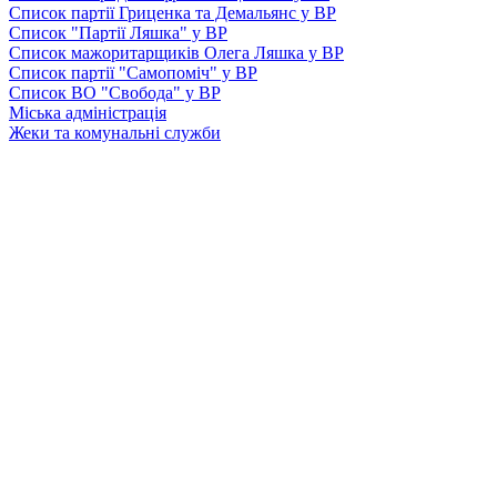
Список партії Гриценка та Демальянс у ВР
Список "Партії Ляшка" у ВР
Список мажоритарщиків Олега Ляшка у ВР
Список партії "Самопоміч" у ВР
Список ВО "Свобода" у ВР
Міська адміністрація
Жеки та комунальні служби