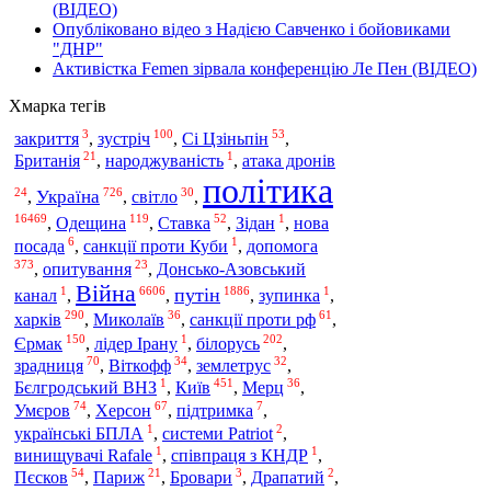
(ВІДЕО)
Опубліковано відео з Надією Савченко і бойовиками
"ДНР"
Активістка Femen зірвала конференцію Ле Пен (ВІДЕО)
Хмарка тегів
3
100
53
закриття
,
зустріч
,
Сі Цзіньпін
,
21
1
Британія
,
народжуваність
,
атака дронів
політика
24
726
30
Україна
,
,
світло
,
16469
119
52
1
,
Одещина
,
Ставка
,
Зідан
,
нова
6
1
допомога
посада
,
санкції проти Куби
,
373
23
,
опитування
,
Донсько-Азовський
Війна
1
6606
1886
1
путін
канал
,
,
,
зупинка
,
290
36
61
харків
,
Миколаїв
,
санкції проти рф
,
150
1
202
Єрмак
,
лідер Ірану
,
білорусь
,
70
34
32
зрадниця
,
Віткофф
,
землетрус
,
1
451
36
Київ
Бєлгродський ВНЗ
,
,
Мерц
,
74
67
7
Умєров
,
Херсон
,
підтримка
,
1
2
українські БПЛА
,
системи Patriot
,
1
1
винищувачі Rafale
,
співпраця з КНДР
,
54
21
3
2
Пєсков
,
Париж
,
Бровари
,
Драпатий
,