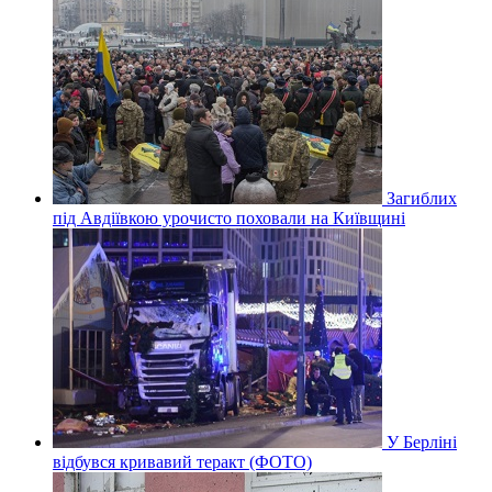
Загиблих
під Авдіївкою урочисто поховали на Київщині
У Берліні
відбувся кривавий теракт (ФОТО)