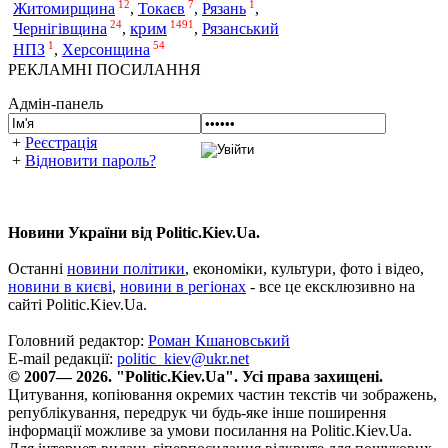
12
7
1
Житомирщина
,
Токаєв
,
Рязань
,
24
1491
крим
Чернігівщина
,
,
Рязанський
1
54
НПЗ
,
Херсонщина
РЕКЛАМНІ ПОСИЛАННЯ
Адмін-панель
+
Реєстрація
+
Відновити пароль?
Новини України від Politic.Kiev.Ua.
Останні
новини політики
, економіки, культури, фото і відео,
новини в києві
,
новини в регіонах
- все це ексклюзивно на
сайті Politic.Kiev.Ua.
Головний редактор:
Роман Кшановський
E-mail редакції:
politic_kiev@ukr.net
© 2007— 2026. "Politic.Kiev.Ua". Усі права захищені.
Цитування, копіювання окремих частин текстів чи зображень,
републікування, передрук чи будь-яке інше поширення
інформації можливе за умови посилання на Politic.Kiev.Ua.