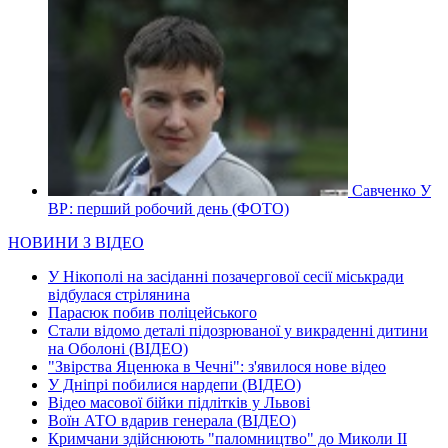
Савченко У
ВР: перший робочий день (ФОТО)
НОВИНИ З ВІДЕО
У Нікополі на засіданні позачергової сесії міськради
відбулася стрілянина
Парасюк побив поліцейського
Стали відомо деталі підозрюваної у викраденні дитини
на Оболоні (ВІДЕО)
"Звірства Яценюка в Чечні": з'явилося нове відео
У Дніпрі побилися нардепи (ВІДЕО)
Відео масової бійки підлітків у Львові
Воїн АТО вдарив генерала (ВІДЕО)
Кримчани здійснюють "паломництво" до Миколи ІІ