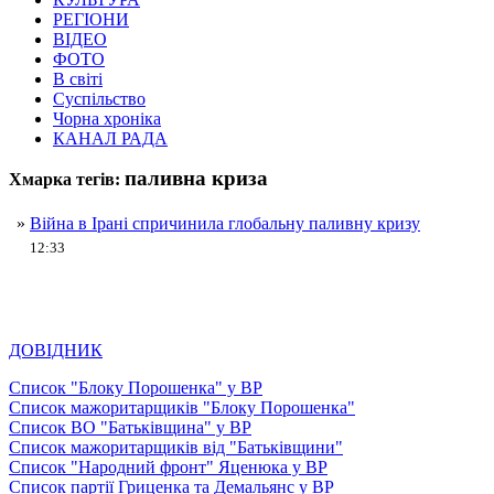
РЕГІОНИ
ВІДЕО
ФОТО
В світі
Суспільство
Чорна хроніка
КАНАЛ РАДА
паливна криза
Хмарка тегів:
»
Війна в Ірані спричинила глобальну паливну кризу
12:33
ДОВІДНИК
Список "Блоку Порошенка" у ВР
Список мажоритарщиків "Блоку Порошенка"
Список ВО "Батьківщина" у ВР
Список мажоритарщиків від "Батьківщини"
Список "Народний фронт" Яценюка у ВР
Список партії Гриценка та Демальянс у ВР