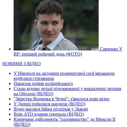
Савченко У
ВР: перший робочий день (ФОТО)
НОВИНИ З ВІДЕО
У Нікополі на засіданні позачергової сесії міськради
відбулася стрілянина
Парасюк побив поліцейського
Стали відомо деталі підозрюваної у викраденні дитини
на Оболоні (ВІДЕО)
"Звірства Яценюка в Чечні": з'явилося нове відео
У Дніпрі побилися нардепи (ВІДЕО)
Відео масової бійки підлітків у Львові
Воїн АТО вдарив генерала (ВІДЕО)
Кримчани здійснюють "паломництво" до Миколи ІІ
(ВІДЕО)