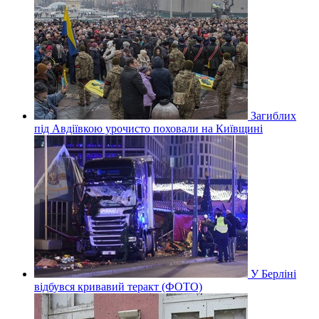
Загиблих
під Авдіївкою урочисто поховали на Київщині
У Берліні
відбувся кривавий теракт (ФОТО)