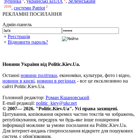
Зеленський
зупинка
,
українські БПЛА
,
2030
2
,
системи Patriot
РЕКЛАМНІ ПОСИЛАННЯ
Адмін-панель
+
Реєстрація
+
Відновити пароль?
Новини України від Politic.Kiev.Ua.
Останні
новини політики
, економіки, культури, фото і відео,
новини в києві
,
новини в регіонах
- все це ексклюзивно на
сайті Politic.Kiev.Ua.
Головний редактор:
Роман Кшановський
E-mail редакції:
politic_kiev@ukr.net
© 2007— 2026. "Politic.Kiev.Ua". Усі права захищені.
Цитування, копіювання окремих частин текстів чи зображень,
републікування, передрук чи будь-яке інше поширення
інформації можливе за умови посилання на Politic.Kiev.Ua.
Для інтернет-видань гіперпосилання відкрите для пошукових
систем, є обов'язковим.