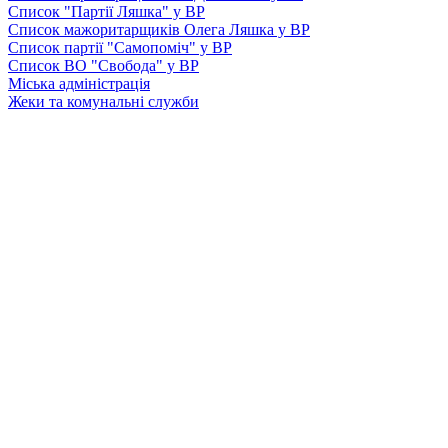
Список "Партії Ляшка" у ВР
Список мажоритарщиків Олега Ляшка у ВР
Список партії "Самопоміч" у ВР
Список ВО "Свобода" у ВР
Міська адміністрація
Жеки та комунальні служби