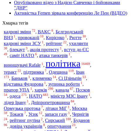
Опубліковано відео з Надією Савченко і бойовиками
"ДНР"
Активістка Femen зірвала конференцію Ле Пен (ВІДЕО)
Хмарка тегів
72
6
кадрові зміни
,
ВАКС
,
Бєлгродський
1
10
1
30
ВНЗ
,
провокації
,
Кирієнко
,
Рютте
,
1
22
кадрові зміни ЗСУ
,
рейтинг
,
ухилянти
30
3
1
,
блекаут
,
акція протесту
,
вступ до ЄС
49
6
1
,
саміт НАТО
,
атака танкерів
,
політика
1
16469
винищувачі Rafale
,
,
22
7
119
теракт
,
підтримка
,
Одещина
,
Іран
173
1
14
53
,
Баньков
,
клименко
,
Сі Цзіньпін
,
1
1
відставка Федорова
,
зупинка роботи
,
1
290
67
харків
прапор УПА
,
,
канада
,
Пєсков
54
275
683
1
одеса
НАТО
,
,
,
міністр МЗС Ірану
,
1
84
лідер Ірану
,
Дніпропетровщина
,
7
1
Ормузька протока
,
літаки МіГ
,
Москва
59
7
12
1
,
Токаєв
,
Усик
,
запаси газу
,
Чернігів
24
2
100
,
рейтинг путіна
,
Сирський
,
Буданов
96
8
23
,
довіра українців
,
опитування
,
1
1