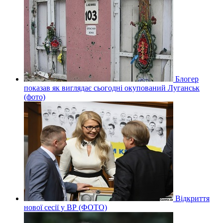
Блогер
показав як виглядає сьогодні окупований Луганськ
(фото)
Відкриття
нової сесії у ВР (ФОТО)