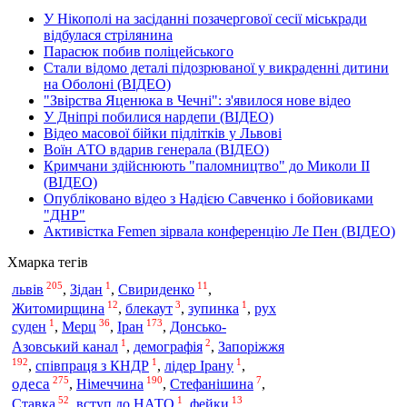
У Нікополі на засіданні позачергової сесії міськради
відбулася стрілянина
Парасюк побив поліцейського
Стали відомо деталі підозрюваної у викраденні дитини
на Оболоні (ВІДЕО)
"Звірства Яценюка в Чечні": з'явилося нове відео
У Дніпрі побилися нардепи (ВІДЕО)
Відео масової бійки підлітків у Львові
Воїн АТО вдарив генерала (ВІДЕО)
Кримчани здійснюють "паломництво" до Миколи ІІ
(ВІДЕО)
Опубліковано відео з Надією Савченко і бойовиками
"ДНР"
Активістка Femen зірвала конференцію Ле Пен (ВІДЕО)
Хмарка тегів
205
1
11
львів
,
Зідан
,
Свириденко
,
12
3
1
Житомирщина
,
блекаут
,
зупинка
,
рух
1
36
173
Іран
суден
,
Мерц
,
,
Донсько-
1
2
Запоріжжя
Азовський канал
,
демографія
,
192
1
1
,
співпраця з КНДР
,
лідер Ірану
,
275
190
7
одеса
Німеччина
,
,
Стефанішина
,
52
1
13
Ставка
,
вступ до НАТО
,
фейки
,