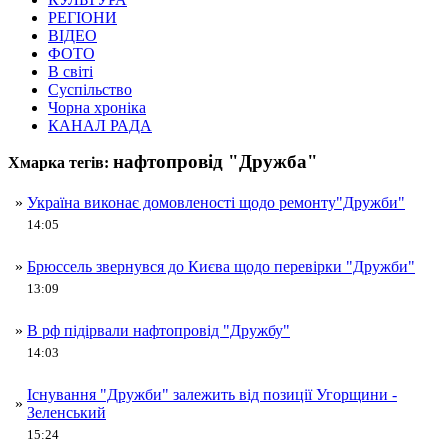
РЕГІОНИ
ВІДЕО
ФОТО
В світі
Суспільство
Чорна хроніка
КАНАЛ РАДА
нафтопровід "Дружба"
Хмарка тегів:
»
Україна виконає домовленості щодо ремонту"Дружби"
14:05
»
Брюссель звернувся до Києва щодо перевірки "Дружби"
13:09
»
В рф підірвали нафтопровід "Дружбу"
14:03
Існування "Дружби" залежить від позиції Угорщини -
»
Зеленський
15:24