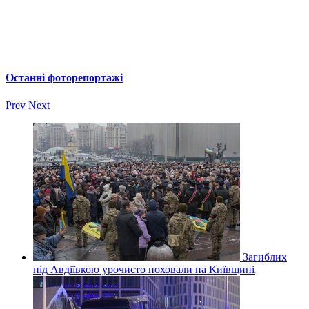
Останні фоторепортажі
Prev
Next
Загиблих
під Авдіївкою урочисто поховали на Київщині