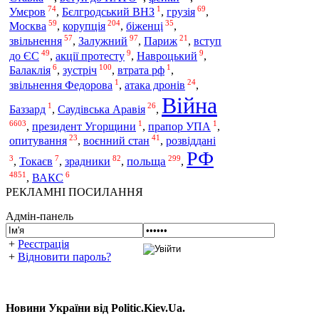
74
1
69
Умєров
,
Бєлгродський ВНЗ
,
грузія
,
59
204
35
корупція
Москва
,
,
біженці
,
57
97
21
звільнення
,
Залужний
,
Париж
,
вступ
49
9
9
до ЄС
,
акції протесту
,
Навроцький
,
6
100
1
зустріч
Балаклія
,
,
втрата рф
,
1
24
звільнення Федорова
,
атака дронів
,
Війна
1
26
Баззард
,
Саудівська Аравія
,
6603
1
1
,
президент Угорщини
,
прапор УПА
,
23
41
опитування
,
воєнний стан
,
розвіддані
РФ
3
7
82
299
польща
,
Токаєв
,
зрадники
,
,
4851
6
,
ВАКС
РЕКЛАМНІ ПОСИЛАННЯ
Адмін-панель
+
Реєстрація
+
Відновити пароль?
Новини України від Politic.Kiev.Ua.