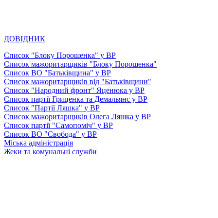
ДОВІДНИК
Список "Блоку Порошенка" у ВР
Список мажоритарщиків "Блоку Порошенка"
Список ВО "Батьківщина" у ВР
Список мажоритарщиків від "Батьківщини"
Список "Народний фронт" Яценюка у ВР
Список партії Гриценка та Демальянс у ВР
Список "Партії Ляшка" у ВР
Список мажоритарщиків Олега Ляшка у ВР
Список партії "Самопоміч" у ВР
Список ВО "Свобода" у ВР
Міська адміністрація
Жеки та комунальні служби