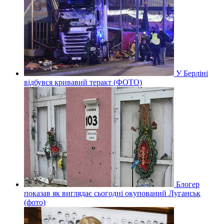
У Берліні
відбувся кривавий теракт (ФОТО)
Блогер
показав як виглядає сьогодні окупований Луганськ
(фото)