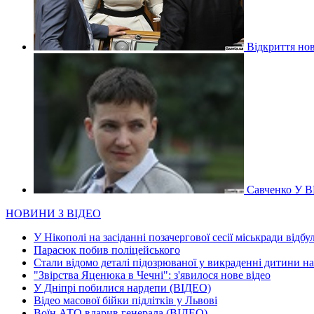
Відкриття нов
Савченко У В
НОВИНИ З ВІДЕО
У Нікополі на засіданні позачергової сесії міськради відбу
Парасюк побив поліцейського
Стали відомо деталі підозрюваної у викраденні дитини н
"Звірства Яценюка в Чечні": з'явилося нове відео
У Дніпрі побилися нардепи (ВІДЕО)
Відео масової бійки підлітків у Львові
Воїн АТО вдарив генерала (ВІДЕО)