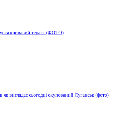
дбувся кривавий теракт (ФОТО)
в як виглядає сьогодні окупований Луганськ (фото)