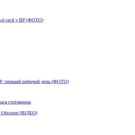
ої сесії у ВР (ФОТО)
Р: перший робочий день (ФОТО)
лася стрілянина
а Оболоні (ВІДЕО)