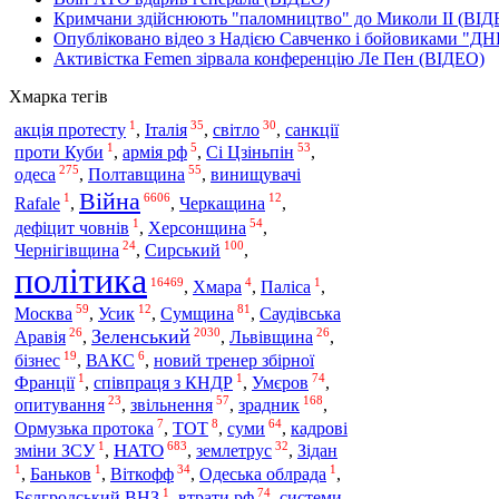
Кримчани здійснюють "паломництво" до Миколи ІІ (ВІД
Опубліковано відео з Надією Савченко і бойовиками "ДН
Активістка Femen зірвала конференцію Ле Пен (ВІДЕО)
Хмарка тегів
1
35
30
акція протесту
,
Італія
,
світло
,
санкції
1
5
53
проти Куби
,
армія рф
,
Сі Цзіньпін
,
275
55
одеса
,
Полтавщина
,
винищувачі
Війна
1
6606
12
Rafale
,
,
Черкащина
,
1
54
дефіцит човнів
,
Херсонщина
,
24
100
Чернігівщина
,
Сирський
,
політика
16469
4
1
,
Хмара
,
Паліса
,
59
12
81
Москва
,
Усик
,
Сумщина
,
Саудівська
26
2030
26
Зеленський
Аравія
,
,
Львівщина
,
19
6
бізнес
,
ВАКС
,
новий тренер збірної
1
1
74
Франції
,
співпраця з КНДР
,
Умєров
,
23
57
168
опитування
,
звільнення
,
зрадник
,
7
8
64
Ормузька протока
,
ТОТ
,
суми
,
кадрові
1
683
32
НАТО
зміни ЗСУ
,
,
землетрус
,
Зідан
1
1
34
1
,
Баньков
,
Віткофф
,
Одеська облрада
,
1
74
Бєлгродський ВНЗ
,
втрати рф
,
системи