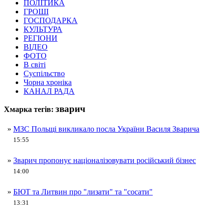
ПОЛІТИКА
ГРОШІ
ГОСПОДАРКА
КУЛЬТУРА
РЕГІОНИ
ВІДЕО
ФОТО
В світі
Суспільство
Чорна хроніка
КАНАЛ РАДА
зварич
Хмарка тегів:
»
МЗС Польщі викликало посла України Василя Зварича
15:55
»
Зварич пропонує націоналізовувати російський бізнес
14:00
»
БЮТ та Литвин про "лизати" та "сосати"
13:31