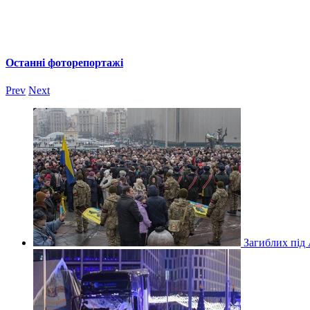
Останні фоторепортажі
Prev
Next
Загиблих під