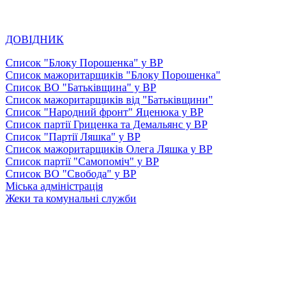
ДОВІДНИК
Список "Блоку Порошенка" у ВР
Список мажоритарщиків "Блоку Порошенка"
Список ВО "Батьківщина" у ВР
Список мажоритарщиків від "Батьківщини"
Список "Народний фронт" Яценюка у ВР
Список партії Гриценка та Демальянс у ВР
Список "Партії Ляшка" у ВР
Список мажоритарщиків Олега Ляшка у ВР
Список партії "Самопоміч" у ВР
Список ВО "Свобода" у ВР
Міська адміністрація
Жеки та комунальні служби