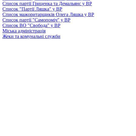
Список партії Гриценка та Демальянс у ВР
Список "Партії Ляшка" у ВР
Список мажоритарщиків Олега Ляшка у ВР
Список партії "Самопоміч" у ВР
Список ВО "Свобода" у ВР
Міська адміністрація
Жеки та комунальні служби