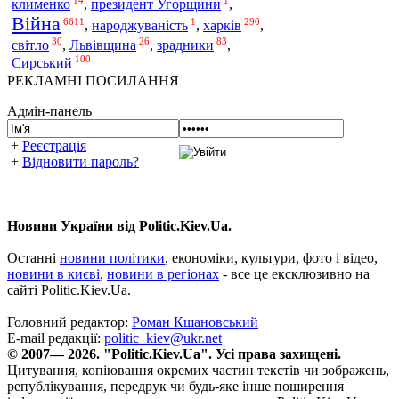
клименко
,
президент Угорщини
,
Війна
6611
1
290
харків
,
народжуваність
,
,
30
26
83
світло
,
Львівщина
,
зрадники
,
100
Сирський
РЕКЛАМНІ ПОСИЛАННЯ
Адмін-панель
+
Реєстрація
+
Відновити пароль?
Новини України від Politic.Kiev.Ua.
Останні
новини політики
, економіки, культури, фото і відео,
новини в києві
,
новини в регіонах
- все це ексклюзивно на
сайті Politic.Kiev.Ua.
Головний редактор:
Роман Кшановський
E-mail редакції:
politic_kiev@ukr.net
© 2007— 2026. "Politic.Kiev.Ua". Усі права захищені.
Цитування, копіювання окремих частин текстів чи зображень,
републікування, передрук чи будь-яке інше поширення