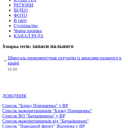
РЕГІОНИ
ВІДЕО
ФОТО
В світі
Суспільство
Чорна хроніка
КАНАЛ РАДА
запаси пального
Хмарка тегів:
Шмигаль прокоментував ситуацію із запасами пального в
»
країні
15:53
ДОВІДНИК
Список "Блоку Порошенка" у ВР
Список мажоритарщиків "Блоку Порошенка"
Список ВО "Батьківщина" у ВР
Список мажоритарщиків від "Батьківщини"
Список "Народний фронт" Яценюка у ВР