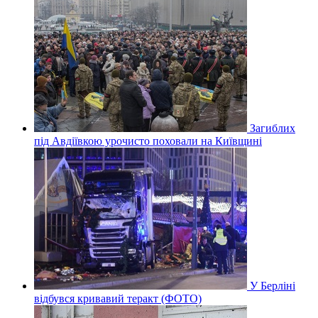
Загиблих
під Авдіївкою урочисто поховали на Київщині
У Берліні
відбувся кривавий теракт (ФОТО)