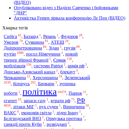
(ВІДЕО)
Опубліковано відео з Надією Савченко і бойовиками
"ДНР"
Активістка Femen зірвала конференцію Ле Пен (ВІДЕО)
Хмарка тегів
42
1
1
28
Сибіга
,
Баззард
,
Рязань
,
Федоров
,
74
81
29
Умєров
,
Сумщина
,
АТЕШ
,
84
1
69
Дніпропетровщина
,
Зідан
,
грузія
,
1886
1
путін
,
посол Німеччини
,
новий
1
150
тренер збірної Франції
,
Єрмак
,
156
2
5
мобілізація
,
системи Patriot
,
армія рф
,
1
3
Донсько-Азовський канал
,
блекаут
,
12
54
Зеленський
Черкащина
,
Херсонщина
,
2030
202
3
,
білорусь
,
Бровари
,
зупинка
політика
1
16479
21
роботи
,
,
Париж
,
РФ
10
1
75
єгипет
,
запаси газу
,
втрати рф
,
4859
1
1
16
,
літаки МіГ
,
рух суден
,
Вінничина
,
6
1
1
ВАКС
,
економія світла
,
лідер Ірану
,
1
7
Бєлгродський ВНЗ
,
Ормузька протока
,
1
3
санкції проти Куби
,
розвіддані
,
14
1