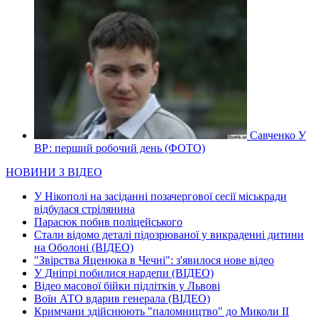
Савченко У
ВР: перший робочий день (ФОТО)
НОВИНИ З ВІДЕО
У Нікополі на засіданні позачергової сесії міськради
відбулася стрілянина
Парасюк побив поліцейського
Стали відомо деталі підозрюваної у викраденні дитини
на Оболоні (ВІДЕО)
"Звірства Яценюка в Чечні": з'явилося нове відео
У Дніпрі побилися нардепи (ВІДЕО)
Відео масової бійки підлітків у Львові
Воїн АТО вдарив генерала (ВІДЕО)
Кримчани здійснюють "паломництво" до Миколи ІІ