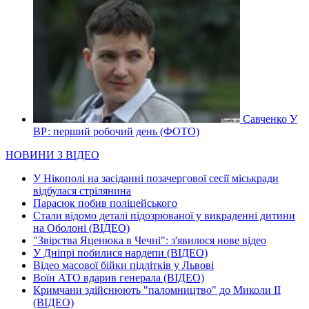
Савченко У
ВР: перший робочий день (ФОТО)
НОВИНИ З ВІДЕО
У Нікополі на засіданні позачергової сесії міськради
відбулася стрілянина
Парасюк побив поліцейського
Стали відомо деталі підозрюваної у викраденні дитини
на Оболоні (ВІДЕО)
"Звірства Яценюка в Чечні": з'явилося нове відео
У Дніпрі побилися нардепи (ВІДЕО)
Відео масової бійки підлітків у Львові
Воїн АТО вдарив генерала (ВІДЕО)
Кримчани здійснюють "паломництво" до Миколи ІІ
(ВІДЕО)