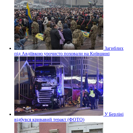
Загиблих
під Авдіївкою урочисто поховали на Київщині
У Берліні
відбувся кривавий теракт (ФОТО)