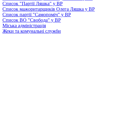
Список "Партії Ляшка" у ВР
Список мажоритарщиків Олега Ляшка у ВР
Список партії "Самопоміч" у ВР
Список ВО "Свобода" у ВР
Міська адміністрація
Жеки та комунальні служби