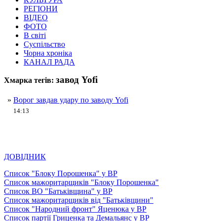
РЕГІОНИ
ВІДЕО
ФОТО
В світі
Суспільство
Чорна хроніка
КАНАЛ РАДА
завод Yofi
Хмарка тегів:
»
Ворог завдав удару по заводу Yofi
14:13
ДОВІДНИК
Список "Блоку Порошенка" у ВР
Список мажоритарщиків "Блоку Порошенка"
Список ВО "Батьківщина" у ВР
Список мажоритарщиків від "Батьківщини"
Список "Народний фронт" Яценюка у ВР
Список партії Гриценка та Демальянс у ВР