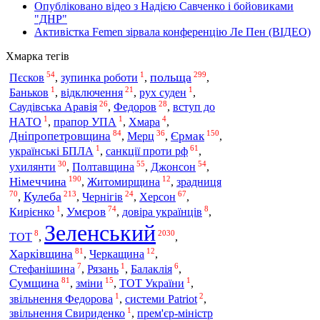
Опубліковано відео з Надією Савченко і бойовиками
"ДНР"
Активістка Femen зірвала конференцію Ле Пен (ВІДЕО)
Хмарка тегів
54
1
299
польща
Пєсков
,
зупинка роботи
,
,
1
21
1
Баньков
,
відключення
,
рух суден
,
26
28
Саудівська Аравія
,
Федоров
,
вступ до
1
1
4
НАТО
,
прапор УПА
,
Хмара
,
84
36
150
Дніпропетровщина
Мерц
Єрмак
,
,
,
1
61
санкції проти рф
українські БПЛА
,
,
30
55
54
Полтавщина
Джонсон
ухилянти
,
,
,
190
12
Німеччина
зрадниця
,
Житомирщина
,
70
213
24
67
Кулеба
Херсон
,
,
Чернігів
,
,
1
74
8
Умєров
Кирієнко
,
,
довіра українців
,
Зеленський
8
2030
ТОТ
,
,
81
12
Харківщина
,
Черкащина
,
7
1
6
Стефанішина
,
Рязань
,
Балаклія
,
81
15
1
Сумщина
,
зміни
,
ТОТ України
,
1
2
звільнення Федорова
,
системи Patriot
,
1
звільнення Свириденко
,
прем'єр-міністр