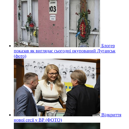
Блогер
показав як виглядає сьогодні окупований Луганськ
(фото)
Відкриття
нової сесії у ВР (ФОТО)