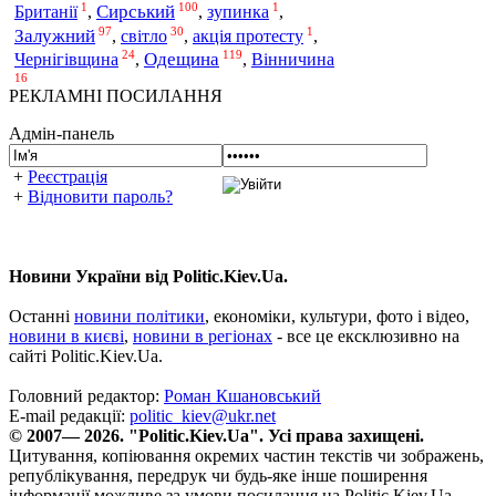
1
100
1
Сирський
Британії
,
,
зупинка
,
97
30
1
Залужний
,
світло
,
акція протесту
,
24
119
Одещина
Чернігівщина
,
,
Вінничина
16
РЕКЛАМНІ ПОСИЛАННЯ
Адмін-панель
+
Реєстрація
+
Відновити пароль?
Новини України від Politic.Kiev.Ua.
Останні
новини політики
, економіки, культури, фото і відео,
новини в києві
,
новини в регіонах
- все це ексклюзивно на
сайті Politic.Kiev.Ua.
Головний редактор:
Роман Кшановський
E-mail редакції:
politic_kiev@ukr.net
© 2007— 2026. "Politic.Kiev.Ua". Усі права захищені.
Цитування, копіювання окремих частин текстів чи зображень,
републікування, передрук чи будь-яке інше поширення
інформації можливе за умови посилання на Politic.Kiev.Ua.