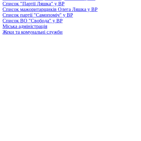
Список "Партії Ляшка" у ВР
Список мажоритарщиків Олега Ляшка у ВР
Список партії "Самопоміч" у ВР
Список ВО "Свобода" у ВР
Міська адміністрація
Жеки та комунальні служби