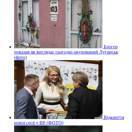
Блогер
показав як виглядає сьогодні окупований Луганськ
(фото)
Відкриття
нової сесії у ВР (ФОТО)