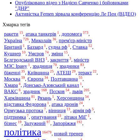
Опубліковано відео з Надією Савченко і бойовиками
"ДНР"
Активістка Femen зірвала конференцію Ле Пен (ВІДЕО)
Хмарка тегів
15
1
373
допомога
ракети
,
атака танкерів
,
,
726
36
Україна
,
Миколаїв
,
прем'єр-міністр
1
1
1
52
Британії
,
Баззард
,
судна рф
,
Ставка
,
10
74
15
Кушнер
,
Умєров
,
зміни
,
1
3
Бєлгродський ВНЗ
,
закриття
,
міністр
1
70
83
МЗС Ірану
,
зрадниця
,
зрадники
,
35
25
29
22
біженці
,
Київщина
,
АТЕШ
,
теракт
,
59
34
55
Москва
,
Європа
,
Полтавщина
,
4
1
Хмара
,
Донсько-Азовський канал
,
6
168
54
205
ВАКС
,
зрадник
,
Пєсков
,
львів
,
81
1
54
Харківщина
,
Рязань
,
Херсонщина
,
1
24
відставка Федорова
,
атака дронів
,
7
13
5
Ормузька протока
,
вінниця
,
армія рф
,
7
23
1
підтримка
,
опитування
,
літаки МіГ
,
19
97
192
бізнес
,
Залужний
,
Запоріжжя
,
політика
16479
,
новий тренер
1
21
4