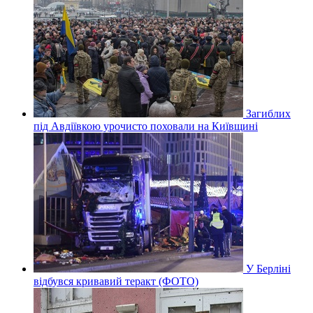
Загиблих
під Авдіївкою урочисто поховали на Київщині
У Берліні
відбувся кривавий теракт (ФОТО)