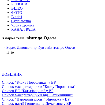
РЕГІОНИ
ВІДЕО
ФОТО
В світі
Суспільство
Чорна хроніка
КАНАЛ РАДА
візит до Одеси
Хмарка тегів:
»
Борис Джонсон прибув з візитом до Одеси
13:50
ДОВІДНИК
Список "Блоку Порошенка" у ВР
Список мажоритарщиків "Блоку Порошенка"
Список ВО "Батьківщина" у ВР
Список мажоритарщиків від "Батьківщини"
Список "Народний фронт" Яценюка у ВР
Список партії Гриценка та Демальянс у ВР