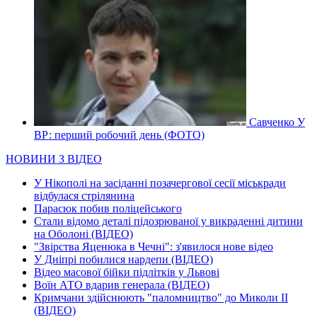
Савченко У
ВР: перший робочий день (ФОТО)
НОВИНИ З ВІДЕО
У Нікополі на засіданні позачергової сесії міськради
відбулася стрілянина
Парасюк побив поліцейського
Стали відомо деталі підозрюваної у викраденні дитини
на Оболоні (ВІДЕО)
"Звірства Яценюка в Чечні": з'явилося нове відео
У Дніпрі побилися нардепи (ВІДЕО)
Відео масової бійки підлітків у Львові
Воїн АТО вдарив генерала (ВІДЕО)
Кримчани здійснюють "паломництво" до Миколи ІІ
(ВІДЕО)