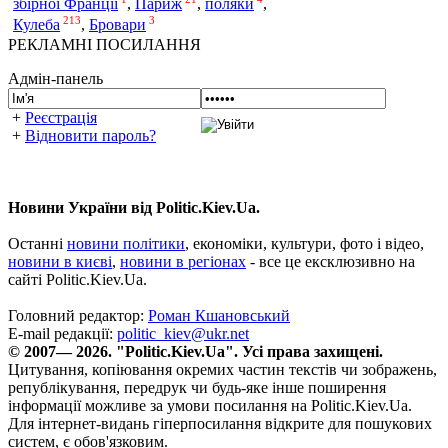
збірної Франції
,
Париж
,
поляки
,
213
3
Кулеба
,
Бровари
РЕКЛАМНІ ПОСИЛАННЯ
Адмін-панель
+
Реєстрація
+
Відновити пароль?
Новини України від Politic.Kiev.Ua.
Останні
новини політики
, економіки, культури, фото і відео,
новини в києві
,
новини в регіонах
- все це ексклюзивно на
сайті Politic.Kiev.Ua.
Головний редактор:
Роман Кшановський
E-mail редакції:
politic_kiev@ukr.net
© 2007— 2026. "Politic.Kiev.Ua". Усі права захищені.
Цитування, копіювання окремих частин текстів чи зображень,
републікування, передрук чи будь-яке інше поширення
інформації можливе за умови посилання на Politic.Kiev.Ua.
Для інтернет-видань гіперпосилання відкрите для пошукових
систем, є обов'язковим.