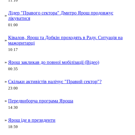
11:10
Лідер "Правого сектора" Дмитро Ярош продовжує
»
лікуватися
01:00
Ківалов, Ярош та Добкін проходять в Раду. Ситуація на
»
мажоритарці
10:17
»
Ярош закликав до повної мобілізації (Відео)
00:35
»
Скільки активістів налічує "Правий сектор"?
23:00
»
Передвиборча програма Яроша
14:30
»
Ярош іде в президенти
18:59