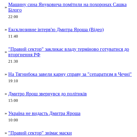
Машину сина Януковича помітили на похоронах Сашка
»
Білого
22:00
»
Ексклюзивне інтерв'ю Дмитра Яроша (Відео)
11:40
"Правий сектор" закликає владу терміново готуватися до
»
вторгнення РФ
21:30
»
На Тягнибока завели карну справу за "сепаратизм в Чечні"
19:10
»
Дмитро Ярош звернувся до політиків
15:00
»
Україна не видасть Дмитра Яроша
10:00
»
"Правий сектор" знімає маски