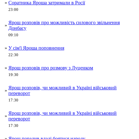
»
Соратника Яроша затримали в Росії
23:00
Ярош розповів про можливість силового звільнення
»
Донбасу
09:10
»
У сім'ї Яроша поповнення
22:30
»
Ярош розповів про розмову з Луценком
19:30
Ярош розповів, чи можливий в Україні військовий
»
переворот
17:30
Ярош розповів, чи можливий в Україні військовий
»
переворот
17:30
»
Ярош порадив владі боятися народу