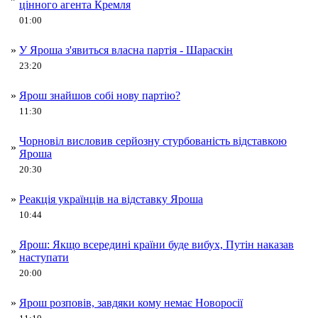
цінного агента Кремля
01:00
»
У Яроша з'явиться власна партія - Шараскін
23:20
»
Ярош знайшов собі нову партію?
11:30
Чорновіл висловив серйозну стурбованість відставкою
»
Яроша
20:30
»
Реакція українців на відставку Яроша
10:44
Ярош: Якщо всередині країни буде вибух, Путін наказав
»
наступати
20:00
»
Ярош розповів, завдяки кому немає Новоросії