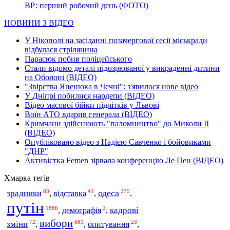
ВР: перший робочий день (ФОТО)
НОВИНИ З ВІДЕО
У Нікополі на засіданні позачергової сесії міськради
відбулася стрілянина
Парасюк побив поліцейського
Стали відомо деталі підозрюваної у викраденні дитини
на Оболоні (ВІДЕО)
"Звірства Яценюка в Чечні": з'явилося нове відео
У Дніпрі побилися нардепи (ВІДЕО)
Відео масової бійки підлітків у Львові
Воїн АТО вдарив генерала (ВІДЕО)
Кримчани здійснюють "паломництво" до Миколи ІІ
(ВІДЕО)
Опубліковано відео з Надією Савченко і бойовиками
"ДНР"
Активістка Femen зірвала конференцію Ле Пен (ВІДЕО)
Хмарка тегів
83
41
275
одеса
зрадники
відставка
,
,
,
путін
1886
2
кадрові
,
демографія
,
вибори
72
681
23
зміни
,
,
опитування
,