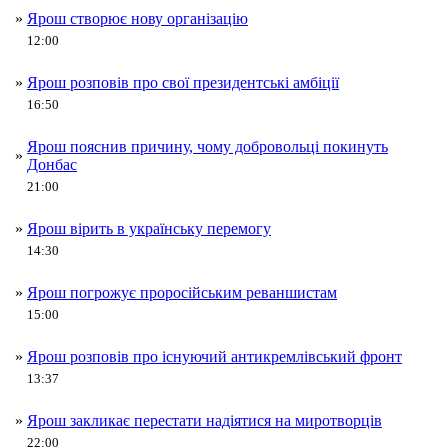
»
Ярош створює нову організацію
12:00
»
Ярош розповів про свої президентські амбіції
16:50
Ярош пояснив причину, чому добровольці покинуть
»
Донбас
21:00
»
Ярош вірить в українську перемогу
14:30
»
Ярош погрожує проросійським реваншистам
15:00
»
Ярош розповів про існуючий антикремлівський фронт
13:37
»
Ярош закликає перестати надіятися на миротворців
22:00