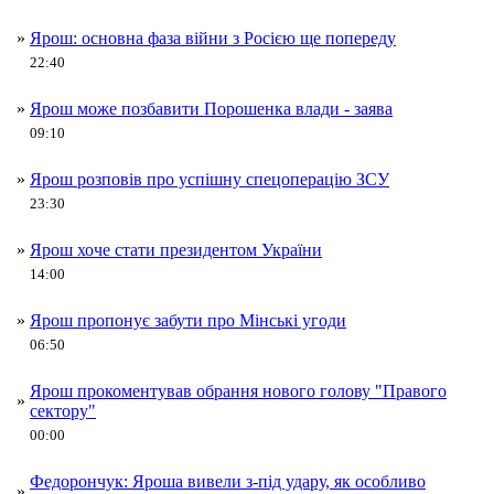
»
Ярош: основна фаза війни з Росією ще попереду
22:40
»
Ярош може позбавити Порошенка влади - заява
09:10
»
Ярош розповів про успішну спецоперацію ЗСУ
23:30
»
Ярош хоче стати президентом України
14:00
»
Ярош пропонує забути про Мінські угоди
06:50
Ярош прокоментував обрання нового голову "Правого
»
сектору"
00:00
Федорончук: Яроша вивели з-під удару, як особливо
»