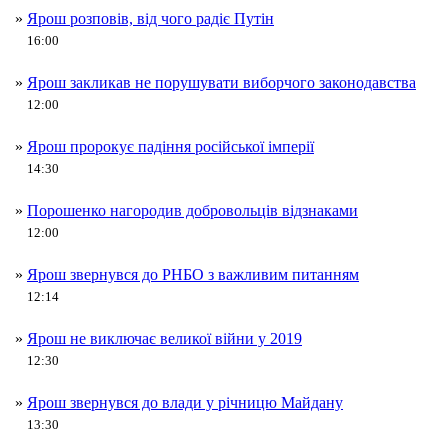
»
Ярош розповів, від чого радіє Путін
16:00
»
Ярош закликав не порушувати виборчого законодавства
12:00
»
Ярош пророкує падіння російської імперії
14:30
»
Порошенко нагородив добровольців відзнаками
12:00
»
Ярош звернувся до РНБО з важливим питанням
12:14
»
Ярош не виключає великої війни у 2019
12:30
»
Ярош звернувся до влади у річницю Майдану
13:30