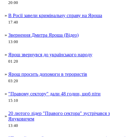
20:00
»
В Росії завели кримінальну справу на Яроша
17:40
»
Звернення Дмитра Яроша (Відео)
13:00
»
Ярош звернувся до українського народу
01:20
»
Ярош просить допомоги в терористів
03:20
»
"Правому сектору" дали 48 годин, щоб піти
15:10
20 лютого лідер "Правого сектора" зустрічався з
»
Януковичем
13:40