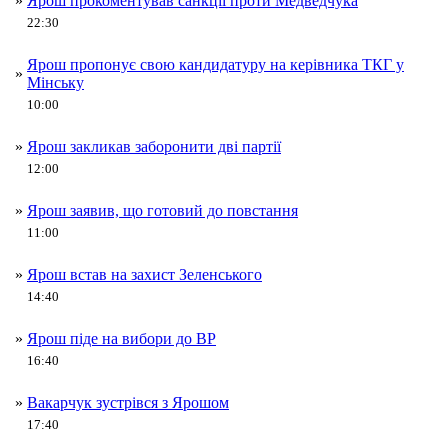
»
Ярош прокоментував санкції проти Медведчука
22:30
Ярош пропонує свою кандидатуру на керівника ТКГ у
»
Мінську
10:00
»
Ярош закликав заборонити дві партії
12:00
»
Ярош заявив, що готовий до повстання
11:00
»
Ярош встав на захист Зеленського
14:40
»
Ярош піде на вибори до ВР
16:40
»
Вакарчук зустрівся з Ярошом
17:40