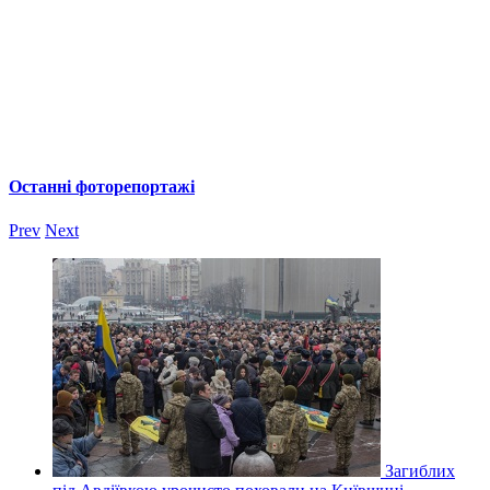
Останні фоторепортажі
Prev
Next
Загиблих