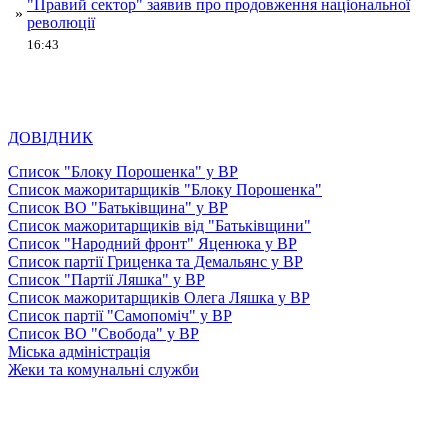
"Правий сектор" заявив про продовження національної
»
революції
16:43
ДОВІДНИК
Список "Блоку Порошенка" у ВР
Список мажоритарщиків "Блоку Порошенка"
Список ВО "Батьківщина" у ВР
Список мажоритарщиків від "Батьківщини"
Список "Народний фронт" Яценюка у ВР
Список партії Гриценка та Демальянс у ВР
Список "Партії Ляшка" у ВР
Список мажоритарщиків Олега Ляшка у ВР
Список партії "Самопоміч" у ВР
Список ВО "Свобода" у ВР
Міська адміністрація
Жеки та комунальні служби