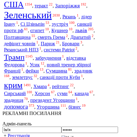
США
1354
22
192
Запоріжжя
,
теракт
,
,
Зеленський
2030
1
,
Рязань
,
лідер
1
53
100
Сі Цзіньпін
зустріч
санкції
Ірану
,
,
,
61
10
10
205
львів
проти рф
,
єгипет
,
Кушнер
,
,
55
2
2
Полтавщина
,
смерть Грема
,
Драпатий
,
1
21
3
дефіцит човнів
,
Париж
,
Бровари
,
1
2
Рязанський НПЗ
,
системи Patriot
,
Трамп
1145
1
,
забруднення
,
відставка
1
12
Федорова
,
Усик
,
новий тренер збірної
1
13
81
Сумщина
зрадник
Франції
,
фейки
,
,
168
32
1
землетрус
,
,
санкції проти Куби
,
крим
1491
4
22
,
Хмара
,
рейтинг
,
100
67
64
67
Сирський
Херсон
суми
канада
,
,
,
,
70
1
зрадниця
,
президент Угорщини
,
допомога
373
111
19
Угорщина
,
,
бізнес
РЕКЛАМНІ ПОСИЛАННЯ
Адмін-панель
+
Реєстрація