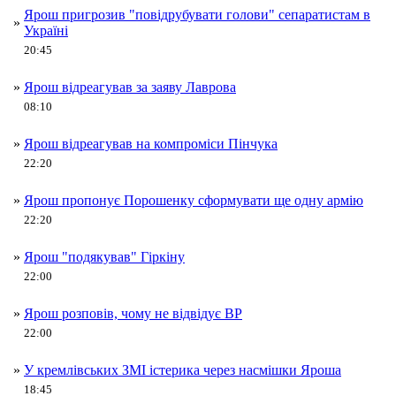
Ярош пригрозив "повідрубувати голови" сепаратистам в
»
Україні
20:45
»
Ярош відреагував за заяву Лаврова
08:10
»
Ярош відреагував на компроміси Пінчука
22:20
»
Ярош пропонує Порошенку сформувати ще одну армію
22:20
»
Ярош "подякував" Гіркіну
22:00
»
Ярош розповів, чому не відвідує ВР
22:00
»
У кремлівських ЗМІ істерика через насмішки Яроша
18:45