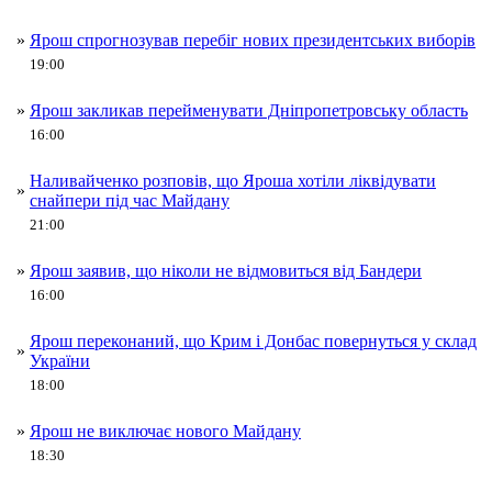
»
Ярош спрогнозував перебіг нових президентських виборів
19:00
»
Ярош закликав перейменувати Дніпропетровську область
16:00
Наливайченко розповів, що Яроша хотіли ліквідувати
»
снайпери під час Майдану
21:00
»
Ярош заявив, що ніколи не відмовиться від Бандери
16:00
Ярош переконаний, що Крим і Донбас повернуться у склад
»
України
18:00
»
Ярош не виключає нового Майдану
18:30