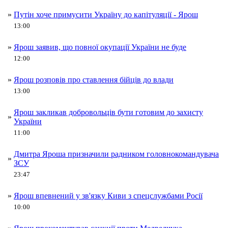
»
Путін хоче примусити Україну до капітуляції - Ярош
13:00
»
Ярош заявив, що повної окупації України не буде
12:00
»
Ярош розповів про ставлення бійців до влади
13:00
Ярош закликав добровольців бути готовим до захисту
»
України
11:00
Дмитра Яроша призначили радником головнокомандувача
»
ЗСУ
23:47
»
Ярош впевнений у зв'язку Киви з спецслужбами Росії
10:00