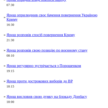
07:30
Ярош оприлюднив своє бачення повернення Україною
»
Криму
16:30
»
Ярош розповів спосіб повернення Криму
21:30
»
Ярош розповів свою позицію по воєнному стану
08:10
»
Ярош регулярно зустрічається з Порошенком
19:15
»
Ярош проти дострокових виборів до ВР
18:15
»
Ярош висловив свою думку на блокаду Донбасу
18:00