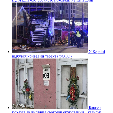
під Авдіївкою урочисто поховали на Київщині
У Берліні
відбувся кривавий теракт (ФОТО)
Блогер
показав як виглядає сьогодні окупований Луганськ