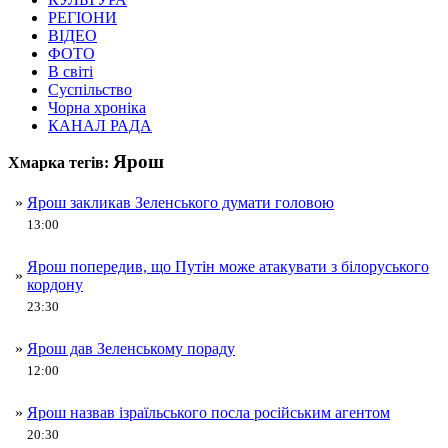
РЕГІОНИ
ВІДЕО
ФОТО
В світі
Суспільство
Чорна хроніка
КАНАЛ РАДА
Ярош
Хмарка тегів:
»
Ярош закликав Зеленського думати головою
13:00
Ярош попередив, що Путін може атакувати з білоруського
»
кордону
23:30
»
Ярош дав Зеленському пораду
12:00
»
Ярош назвав ізраїльського посла російським агентом
20:30