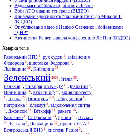
У Дніпрі побилися нардепи (ВІДЕО)
Відео масової бійки підлітків у Львові
Воїн АТО вдарив генерала (ВІДЕО)
Кримчани здійснюють "паломництво" до Миколи ІІ
(ВІДЕО)
Опубліковано відео з Надією Савченко і бойовиками
"ДНР"
Активістка Femen зірвала конференцію Ле Пен (ВІДЕО)
Хмарка тегів
1
1
Рязанський НПЗ
,
рух суден
,
звільнення
1
1
Федорова
,
відставка Федорова
,
26
25
Львівщина
,
Київщина
,
Зеленський
2030
35
Італія
,
,
1
1
2
Баньков
,
співпраця з КНДР
,
Драпатий
,
16
75
втрати рф
Вінничина
,
,
акція протесту
1
22
202
1
білорусь
,
теракт
,
,
забруднення
,
7
3
підтримка
,
блекаут
,
відключення світла
2
54
34
15
Джонсон
Віткофф
,
,
,
ракети
,
1
53
13
Сі Цзіньпін
Пєсков
Кирієнко
,
,
фейки
,
54
1
12
1
,
Баззард
,
Черкащина
,
прапор УПА
,
1
2
Бєлгродський ВНЗ
,
системи Patriot
,