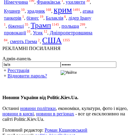
190
1
30
Німеччина
,
Франківськ
,
ухилянти
,
крим
10
168
1491
зрадник
Кушнер
,
,
,
атака
1
19
6
танкерів
,
бізнес
,
Балаклія
,
лідер Ірану
Трамп
1
35
1145
299
польща
біженці
,
,
,
,
10
12
Дніпропетровщина
провокації
,
Усик
,
США
84
2
1355
,
смерть Грема
,
РЕКЛАМНІ ПОСИЛАННЯ
Адмін-панель
+
Реєстрація
+
Відновити пароль?
Новини України від Politic.Kiev.Ua.
Останні
новини політики
, економіки, культури, фото і відео,
новини в києві
,
новини в регіонах
- все це ексклюзивно на
сайті Politic.Kiev.Ua.
Головний редактор:
Роман Кшановський