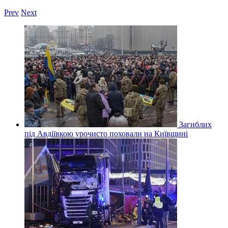
Prev
Next
Загиблих
під Авдіївкою урочисто поховали на Київщині