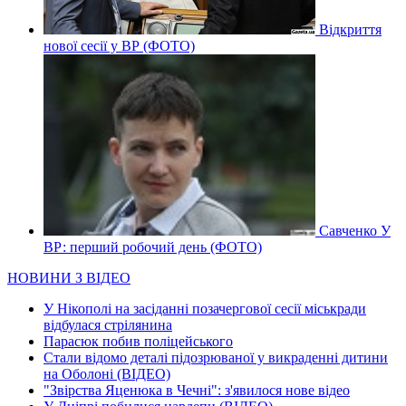
Відкриття
нової сесії у ВР (ФОТО)
Савченко У
ВР: перший робочий день (ФОТО)
НОВИНИ З ВІДЕО
У Нікополі на засіданні позачергової сесії міськради
відбулася стрілянина
Парасюк побив поліцейського
Стали відомо деталі підозрюваної у викраденні дитини
на Оболоні (ВІДЕО)
"Звірства Яценюка в Чечні": з'явилося нове відео