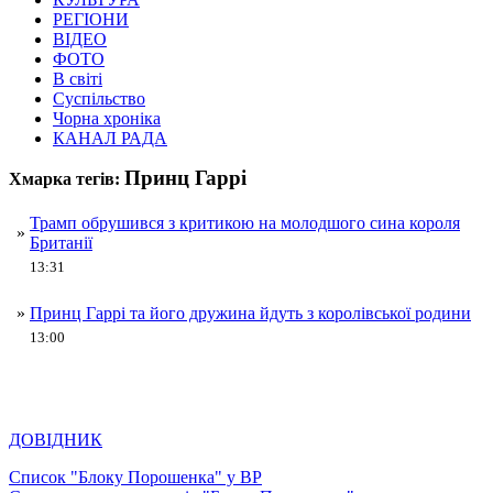
РЕГІОНИ
ВІДЕО
ФОТО
В світі
Суспільство
Чорна хроніка
КАНАЛ РАДА
Принц Гаррі
Хмарка тегів:
Трамп обрушився з критикою на молодшого сина короля
»
Британії
13:31
»
Принц Гаррі та його дружина йдуть з королівської родини
13:00
ДОВІДНИК
Список "Блоку Порошенка" у ВР