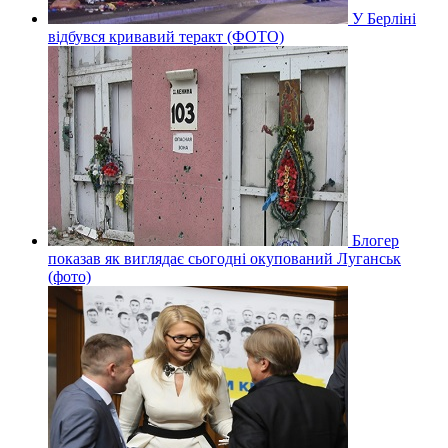
У Берліні
відбувся кривавий теракт (ФОТО)
Блогер
показав як виглядає сьогодні окупований Луганськ
(фото)