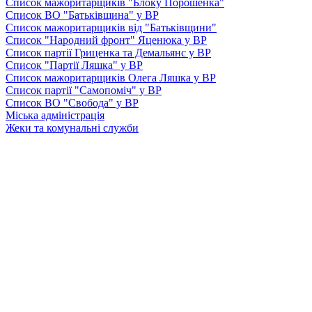
Список мажоритарщиків "Блоку Порошенка"
Список ВО "Батьківщина" у ВР
Список мажоритарщиків від "Батьківщини"
Список "Народний фронт" Яценюка у ВР
Список партії Гриценка та Демальянс у ВР
Список "Партії Ляшка" у ВР
Список мажоритарщиків Олега Ляшка у ВР
Список партії "Самопоміч" у ВР
Список ВО "Свобода" у ВР
Міська адміністрація
Жеки та комунальні служби