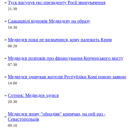
»
Туск висунув екс-президенту Росії звинувачення
21:30
»
Саакашвілі відповів Медведєву на образу
16:30
»
Медведєв поки не визначився, кому належить Крим
08:20
»
Медведєв розповів про фінансування Керченського мосту
07:30
»
Медведєв здивував жителів Республіки Комі новою заявою
14:00
»
Сотник: Медвєдєв здувся
20:30
Мєдвєдєв знову "обнадіяв" кримчан, на цей раз -
»
Севастопольців
09:10