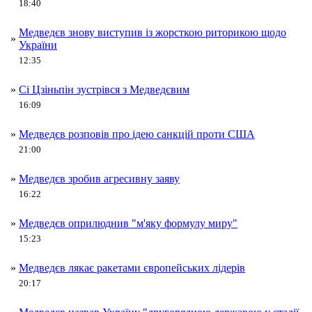
18:40
Медведєв знову виступив із жорсткою риторикою щодо
»
України
12:35
»
Сі Цзіньпін зустрівся з Медведєвим
16:09
»
Медведєв розповів про ідею санкцій проти США
21:00
»
Медведєв зробив агресивну заяву
16:22
»
Медведєв оприлюднив "м'яку формулу миру"
15:23
»
Медведєв лякає ракетами європейських лідерів
20:17