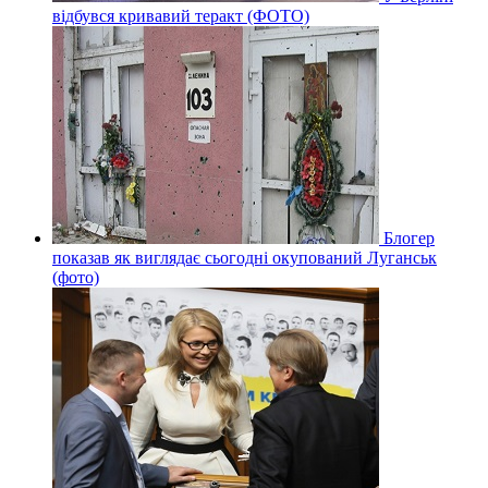
відбувся кривавий теракт (ФОТО)
Блогер
показав як виглядає сьогодні окупований Луганськ
(фото)