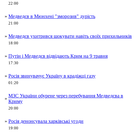
22:00
»
Медведєв в Мюнхені "зморозив" дурість
21:00
»
Медведєв ухитрився шокувати навіть своїх прихильників
18:00
»
Путін і Медведєв відвідають Крим на 9 травня
17:30
»
Росія звинувачує Україну в крадіжці газу
01:20
МЗС України обурене через перебування Медведєва в
»
Криму
20:00
»
Росія денонсувала харківські угоди
19:00