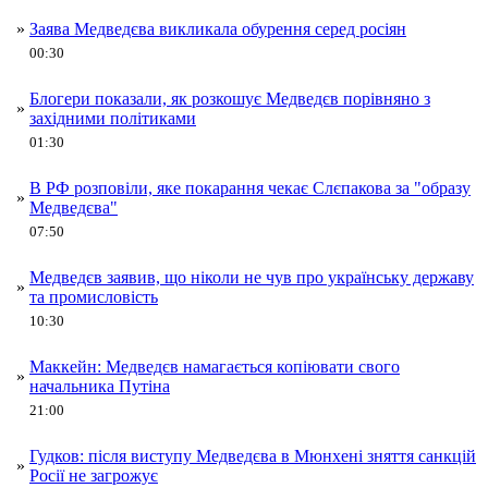
»
Заява Медведєва викликала обурення серед росіян
00:30
Блогери показали, як розкошує Медведєв порівняно з
»
західними політиками
01:30
В РФ розповіли, яке покарання чекає Слєпакова за "образу
»
Медведєва"
07:50
Медведєв заявив, що ніколи не чув про українську державу
»
та промисловість
10:30
Маккейн: Медведєв намагається копіювати свого
»
начальника Путіна
21:00
Гудков: після виступу Медведєва в Мюнхені зняття санкцій
»
Росії не загрожує