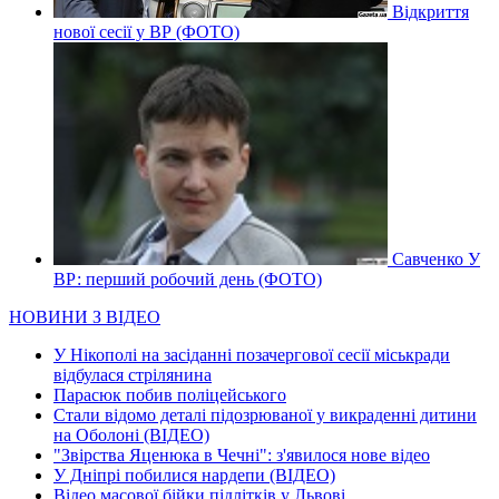
Відкриття
нової сесії у ВР (ФОТО)
Савченко У
ВР: перший робочий день (ФОТО)
НОВИНИ З ВІДЕО
У Нікополі на засіданні позачергової сесії міськради
відбулася стрілянина
Парасюк побив поліцейського
Стали відомо деталі підозрюваної у викраденні дитини
на Оболоні (ВІДЕО)
"Звірства Яценюка в Чечні": з'явилося нове відео
У Дніпрі побилися нардепи (ВІДЕО)
Відео масової бійки підлітків у Львові