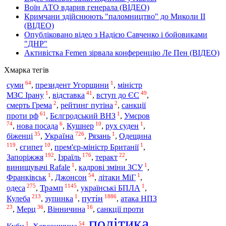
Воїн АТО вдарив генерала (ВІДЕО)
Кримчани здійснюють "паломництво" до Миколи ІІ
(ВІДЕО)
Опубліковано відео з Надією Савченко і бойовиками
"ДНР"
Активістка Femen зірвала конференцію Ле Пен (ВІДЕО)
Хмарка тегів
64
1
суми
,
президент Угорщини
,
міністр
1
41
49
МЗС Ірану
,
відставка
,
вступ до ЄС
,
2
2
смерть Грема
,
рейтинг путіна
,
санкції
61
1
проти рф
,
Бєлгродський ВНЗ
,
Умєров
74
6
10
1
,
нова посада
,
Кушнер
,
рух суден
,
35
726
1
Україна
біженці
,
,
Рязань
,
Одещина
119
10
1
,
єгипет
,
прем'єр-міністр Британії
,
192
176
22
Запоріжжя
,
Ізраїль
,
теракт
,
1
1
винищувачі Rafale
,
кадрові зміни ЗСУ
,
1
54
1
Франківськ
,
Джонсон
,
літаки МіГ
,
275
1145
1
одеса
Трамп
,
,
українські БПЛА
,
213
1
1886
путін
Кулеба
,
зупинка
,
,
атака НПЗ
23
36
16
,
Мерц
,
Вінничина
,
санкції проти
політика
1
54