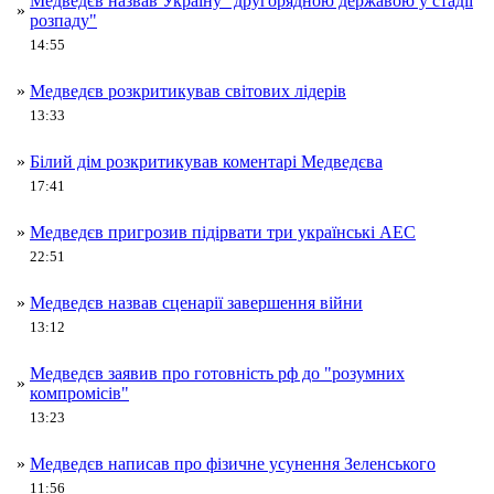
Медведєв назвав Україну "другорядною державою у стадії
»
розпаду"
14:55
»
Медведєв розкритикував світових лідерів
13:33
»
Білий дім розкритикував коментарі Медведєва
17:41
»
Медведєв пригрозив підірвати три українські АЕС
22:51
»
Медведєв назвав сценарії завершення війни
13:12
Медведєв заявив про готовність рф до "розумних
»
компромісів"
13:23
»
Медведєв написав про фізичне усунення Зеленського
11:56