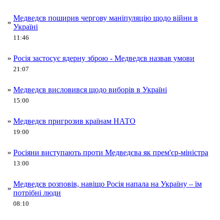
Медведєв поширив чергову маніпуляцію щодо війни в
»
Україні
11:46
»
Росія застосує ядерну зброю - Медведєв назвав умови
21:07
»
Медведєв висловився щодо виборів в Україні
15:00
»
Медведєв пригрозив країнам НАТО
19:00
»
Росіяни виступають проти Медведєва як прем'єр-міністра
13:00
Медведєв розповів, навіщо Росія напала на Україну – їм
»
потрібні люди
08:10