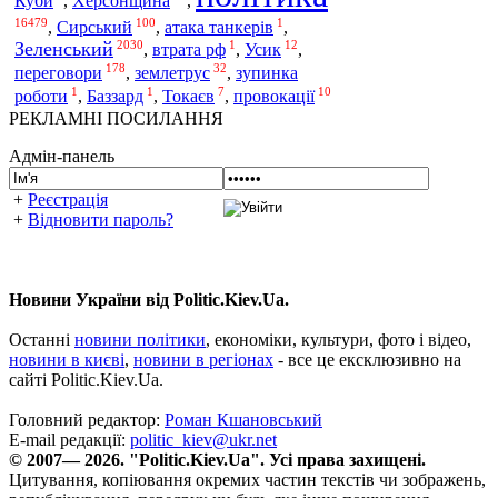
Куби
,
Херсонщина
,
16479
100
1
,
Сирський
,
атака танкерів
,
2030
1
12
Зеленський
,
втрата рф
,
Усик
,
178
32
переговори
,
землетрус
,
зупинка
1
1
7
10
роботи
,
Баззард
,
Токаєв
,
провокації
РЕКЛАМНІ ПОСИЛАННЯ
Адмін-панель
+
Реєстрація
+
Відновити пароль?
Новини України від Politic.Kiev.Ua.
Останні
новини політики
, економіки, культури, фото і відео,
новини в києві
,
новини в регіонах
- все це ексклюзивно на
сайті Politic.Kiev.Ua.
Головний редактор:
Роман Кшановський
E-mail редакції:
politic_kiev@ukr.net
© 2007— 2026. "Politic.Kiev.Ua". Усі права захищені.
Цитування, копіювання окремих частин текстів чи зображень,