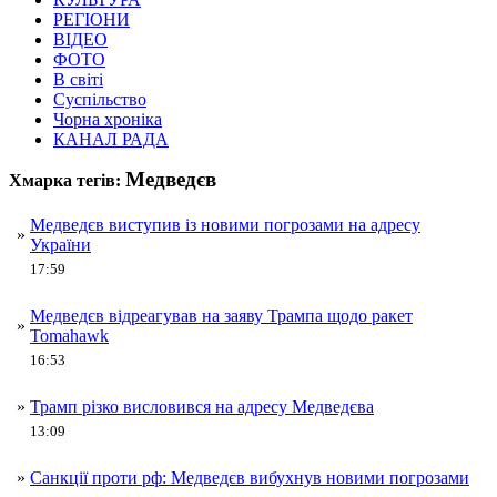
РЕГІОНИ
ВІДЕО
ФОТО
В світі
Суспільство
Чорна хроніка
КАНАЛ РАДА
Медведєв
Хмарка тегів:
Медведєв виступив із новими погрозами на адресу
»
України
17:59
Медведєв відреагував на заяву Трампа щодо ракет
»
Tomahawk
16:53
»
Трамп різко висловився на адресу Медведєва
13:09
»
Санкції проти рф: Медведєв вибухнув новими погрозами