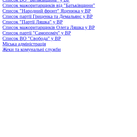
Список мажоритарщиків від "Батьківщини"
Список "Народний фронт" Яценюка у ВР
Список партії Гриценка та Демальянс у ВР
Список "Партії Ляшка" у ВР
Список мажоритарщиків Олега Ляшка у ВР
Список партії "Самопоміч" у ВР
Список ВО "Свобода" у ВР
Міська адміністрація
Жеки та комунальні служби