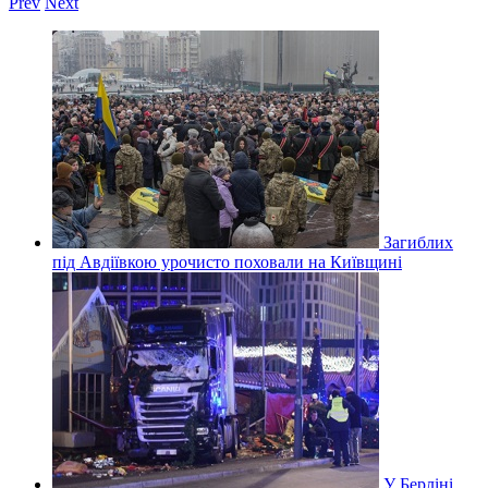
Prev
Next
Загиблих
під Авдіївкою урочисто поховали на Київщині
У Берліні