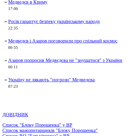
»
Медведєв в Криму
17:00
»
Росія гарантує безпеку українському народу
22:35
»
Медведєв і Азаров поговорили про спільний космос
00:55
»
Азаров попросив Медвєдєва не "знущатися" з України
00:11
»
Україну не лякають "погрози" Медведєва
07:23
ДОВІДНИК
Список "Блоку Порошенка" у ВР
Список мажоритарщиків "Блоку Порошенка"
Список ВО "Батьківщина" у ВР