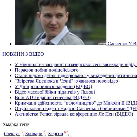
Савченко У В
НОВИНИ З ВІДЕО
У Нікополі на засіданні позачергової сесії міськради відбу
Парасюк побив поліцейського
Стали відомо деталі підозрюваної у викраденні дитини н
"Звірства Яценюка в Чечні": з'явилося нове відео
У Дніпрі побилися нардепи (ВІДЕО)
Відео масової бійки підлітків у Львові
Воїн АТО вдарив генерала (ВІДЕО)
Кримчани здійснюють "паломництво" до Миколи ІІ (ВІД
Опубліковано відео з Надією Савченко і бойовиками "ДН
Активістка Femen зірвала конференцію Ле Пен (ВІДЕО)
Хмарка тегів
3
3
67
Херсон
блекаут
,
Бровари
,
,