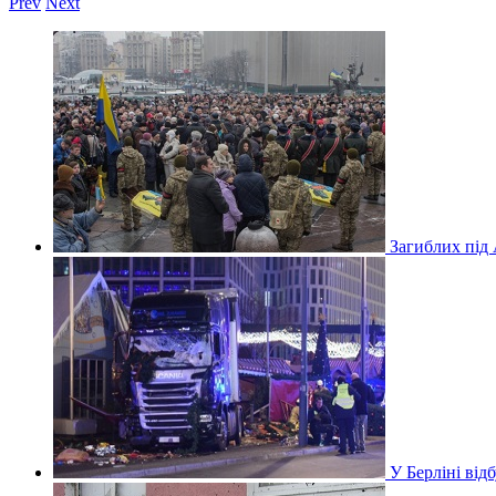
Prev
Next
Загиблих під
У Берліні ві