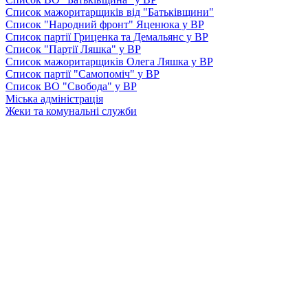
Список мажоритарщиків від "Батьківщини"
Список "Народний фронт" Яценюка у ВР
Список партії Гриценка та Демальянс у ВР
Список "Партії Ляшка" у ВР
Список мажоритарщиків Олега Ляшка у ВР
Список партії "Самопоміч" у ВР
Список ВО "Свобода" у ВР
Міська адміністрація
Жеки та комунальні служби