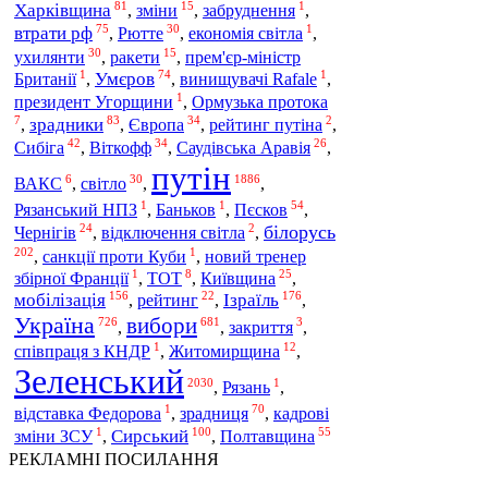
81
15
1
Харківщина
,
зміни
,
забруднення
,
75
30
1
втрати рф
,
Рютте
,
економія світла
,
30
15
ухилянти
,
ракети
,
прем'єр-міністр
1
74
1
Умєров
Британії
,
,
винищувачі Rafale
,
1
президент Угорщини
,
Ормузька протока
7
83
34
2
зрадники
Європа
,
,
,
рейтинг путіна
,
42
34
26
Сибіга
Віткофф
,
,
Саудівська Аравія
,
путін
6
30
1886
ВАКС
,
світло
,
,
1
1
54
Пєсков
Рязанський НПЗ
,
Баньков
,
,
24
2
білорусь
Чернігів
,
відключення світла
,
202
1
,
санкції проти Куби
,
новий тренер
1
8
25
збірної Франції
,
ТОТ
,
Київщина
,
156
22
176
Ізраїль
мобілізація
,
рейтинг
,
,
Україна
вибори
726
681
3
,
,
закриття
,
1
12
співпраця з КНДР
,
Житомирщина
,
Зеленський
2030
1
,
Рязань
,
1
70
зрадниця
відставка Федорова
,
,
кадрові
1
100
55
Сирський
Полтавщина
зміни ЗСУ
,
,
РЕКЛАМНІ ПОСИЛАННЯ