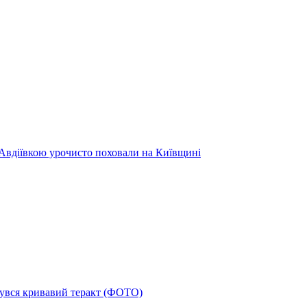
 Авдіївкою урочисто поховали на Київщині
дбувся кривавий теракт (ФОТО)