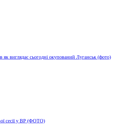
в як виглядає сьогодні окупований Луганськ (фото)
ої сесії у ВР (ФОТО)