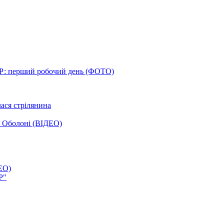
Р: перший робочий день (ФОТО)
лася стрілянина
а Оболоні (ВІДЕО)
ЕО)
Р"