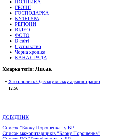
ПОЛІТИКА
ГРОШІ
ГОСПОДАРКА
КУЛЬТУРА
РЕГІОНИ
ВІДЕО
ФОТО
В світі
Суспільство
Чорна хроніка
КАНАЛ РАДА
Лисак
Хмарка тегів:
»
Хто очолить Одеську міську адміністрацію
12:56
ДОВІДНИК
Список "Блоку Порошенка" у ВР
Список мажоритарщиків "Блоку Порошенка"
Список ВО "Батьківщина" у ВР