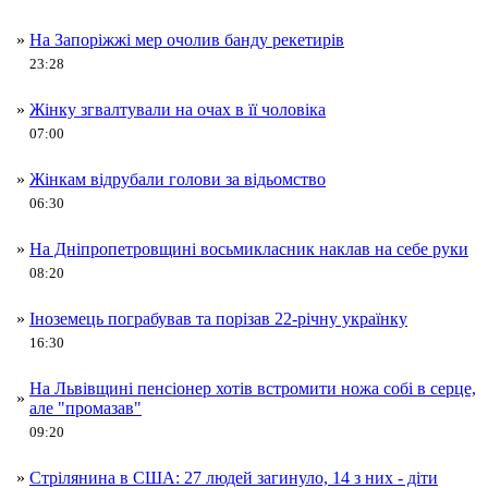
»
На Запоріжжі мер очолив банду рекетирів
23:28
»
Жінку згвалтували на очах в її чоловіка
07:00
»
Жінкам відрубали голови за відьомство
06:30
»
На Дніпропетровщині восьмикласник наклав на себе руки
08:20
»
Іноземець пограбував та порізав 22-річну українку
16:30
На Львівщині пенсіонер хотів встромити ножа собі в серце,
»
але "промазав"
09:20
»
Стрілянина в США: 27 людей загинуло, 14 з них - діти