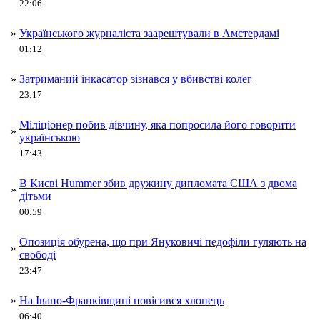
22:06
»
Українського журналіста заарештували в Амстердамі
01:12
»
Затриманий інкасатор зізнався у вбивстві колег
23:17
Міліціонер побив дівчину, яка попросила його говорити
»
українською
17:43
В Києві Hummer збив дружину дипломата США з двома
»
дітьми
00:59
Опозиція обурена, що при Януковичі педофіли гуляють на
»
свободі
23:47
»
На Івано-Франківщині повісився хлопець
06:40