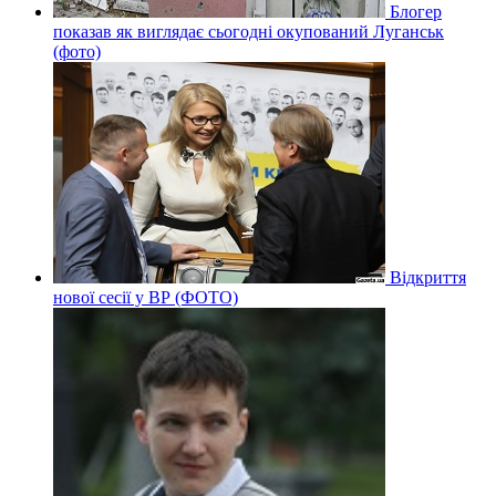
Блогер
показав як виглядає сьогодні окупований Луганськ
(фото)
Відкриття
нової сесії у ВР (ФОТО)