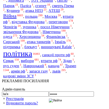
допомога
,
,
ТОТ України
,
світло
,
21
1
10
Париж
,
Паліса
,
єгипет
,
смерть Грема
2
10
23
29
,
Кушнер
,
атака НПЗ
,
АТЕШ
,
Війна
6603
299
59
польща
,
,
Москва
,
втрата
1
1
178
рф
,
відставка Федорова
,
переговори
,
24
1
1
Чернігів
,
зупинка
,
посол Німеччини
,
1
190
звільнення Федорова
,
Німеччина
,
275
54
1
одеса
,
Херсонщина
,
Франківськ
,
100
1
176
Сирський
,
атака танкерів
,
Ізраїль
,
7
3
1
підтримка
,
блекаут
,
винищувачі Rafale
,
політика
16461
60
,
санкції проти рф
,
150
681
74
1
вибори
Єрмак
,
,
втрати рф
,
Зідан
,
1
9
67
Трамп
рух суден
,
Навроцький
,
канада
,
1144
5
1
205
,
армія рф
,
запаси газу
,
львів
,
1
кадрові зміни ЗСУ
РЕКЛАМНІ ПОСИЛАННЯ
Адмін-панель
+
Реєстрація
+
Відновити пароль?