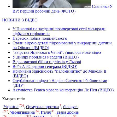
Савченко У
ВР: перший робочий день (ФОТО)
НОВИНИ З ВІДЕО
У Нікополі на засіданні позачергової сесії міськради
відбулася стрілянина
Парасюк побив поліцейського
Стали відомо деталі підозрюваної у викраденні дитини
на Оболоні (ВІДЕО)
"Звірства Яценюка в Чечні": з'явилося нове відео
У Дніпрі побилися нардепи (ВІДЕО)
Відео масової бійки підлітків у Львові
Воїн АТО вдарив генерала (ВІДЕО)
Кримчани здійснюють "паломництво" до Миколи ІІ
(ВІДЕО)
Опубліковано відео з Надією Савченко і бойовиками
"ДНР"
Активістка Femen зірвала конференцію Ле Пен (ВІДЕО)
Хмарка тегів
726
7
Україна
,
Ормузька протока
,
білорусь
202
24
35
,
Чернігівщина
,
Італія
,
атака дронів
24
373
1
30