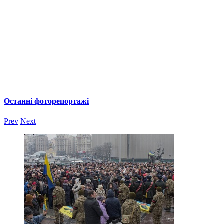
Останні фоторепортажі
Prev
Next