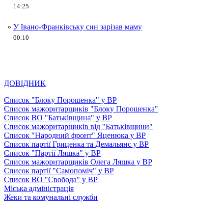
14:25
»
У Івано-Франківську син зарізав маму
00:10
ДОВІДНИК
Список "Блоку Порошенка" у ВР
Список мажоритарщиків "Блоку Порошенка"
Список ВО "Батьківщина" у ВР
Список мажоритарщиків від "Батьківщини"
Список "Народний фронт" Яценюка у ВР
Список партії Гриценка та Демальянс у ВР
Список "Партії Ляшка" у ВР
Список мажоритарщиків Олега Ляшка у ВР
Список партії "Самопоміч" у ВР
Список ВО "Свобода" у ВР
Міська адміністрація
Жеки та комунальні служби