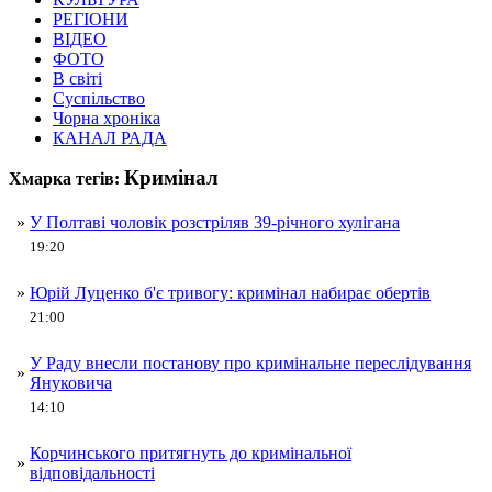
РЕГІОНИ
ВІДЕО
ФОТО
В світі
Суспільство
Чорна хроніка
КАНАЛ РАДА
Кримінал
Хмарка тегів:
»
У Полтаві чоловік розстріляв 39-річного хулігана
19:20
»
Юрій Луценко б'є тривогу: кримінал набирає обертів
21:00
У Раду внесли постанову про кримінальне переслідування
»
Януковича
14:10
Корчинського притягнуть до кримінальної
»
відповідальності