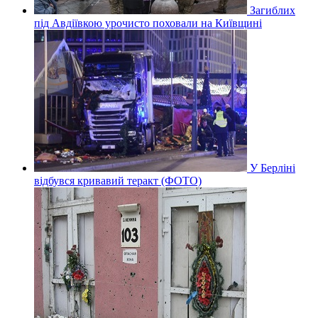
Загиблих
під Авдіївкою урочисто поховали на Київщині
У Берліні
відбувся кривавий теракт (ФОТО)