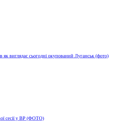
в як виглядає сьогодні окупований Луганськ (фото)
ої сесії у ВР (ФОТО)