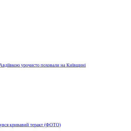
 Авдіївкою урочисто поховали на Київщині
дбувся кривавий теракт (ФОТО)