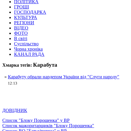
ПОЛІТИКА
ГРОШІ
ГОСПОДАРКА
КУЛЬТУРА
РЕГІОНИ
ВІДЕО
ФОТО
В світі
Суспільство
Чорна хроніка
КАНАЛ РАДА
Карабута
Хмарка тегів:
»
Карабуту обрали нардепом України від "Слуги народу"
12:13
ДОВІДНИК
Список "Блоку Порошенка" у ВР
Список мажоритарщиків "Блоку Порошенка"
Список ВО "Батьківщина" у ВР