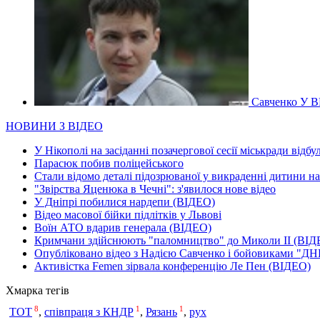
Савченко У В
НОВИНИ З ВІДЕО
У Нікополі на засіданні позачергової сесії міськради відбу
Парасюк побив поліцейського
Стали відомо деталі підозрюваної у викраденні дитини н
"Звірства Яценюка в Чечні": з'явилося нове відео
У Дніпрі побилися нардепи (ВІДЕО)
Відео масової бійки підлітків у Львові
Воїн АТО вдарив генерала (ВІДЕО)
Кримчани здійснюють "паломництво" до Миколи ІІ (ВІД
Опубліковано відео з Надією Савченко і бойовиками "ДН
Активістка Femen зірвала конференцію Ле Пен (ВІДЕО)
Хмарка тегів
8
1
1
ТОТ
,
співпраця з КНДР
,
Рязань
,
рух