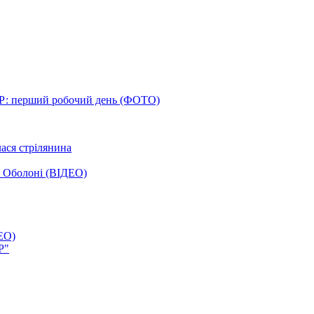
Р: перший робочий день (ФОТО)
лася стрілянина
а Оболоні (ВІДЕО)
ЕО)
Р"