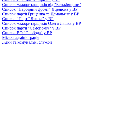
Список мажоритарщиків від "Батьківщини"
Список "Народний фронт" Яценюка у ВР
Список партії Гриценка та Демальянс у ВР
Список "Партії Ляшка" у ВР
Список мажоритарщиків Олега Ляшка у ВР
Список партії "Самопоміч" у ВР
Список ВО "Свобода" у ВР
Міська адміністрація
Жеки та комунальні служби