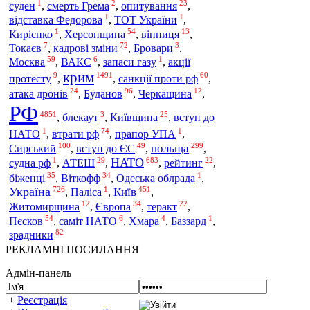
1
2
23
суден
,
смерть Грема
,
опитування
,
1
1
відставка Федорова
,
ТОТ України
,
1
54
13
Кирієнко
,
Херсонщина
,
вінниця
,
7
72
3
Токаєв
,
кадрові зміни
,
Бровари
,
59
6
1
Москва
,
ВАКС
,
запаси газу
,
акції
крим
9
1491
60
протесту
,
,
санкції проти рф
,
24
96
12
Буданов
атака дронів
,
,
Черкащина
,
РФ
4851
3
25
,
блекаут
,
Київщина
,
вступ до
1
74
1
втрати рф
НАТО
,
,
прапор УПА
,
100
49
299
Сирський
польща
,
вступ до ЄС
,
,
1
29
683
22
НАТО
судна рф
,
АТЕШ
,
,
рейтинг
,
35
34
1
біженці
,
Віткофф
,
Одеська облрада
,
726
1
451
Україна
Київ
,
Паліса
,
,
12
34
22
Житомирщина
,
Європа
,
теракт
,
54
6
4
1
Пєсков
,
саміт НАТО
,
Хмара
,
Баззард
,
82
зрадники
РЕКЛАМНІ ПОСИЛАННЯ
Адмін-панель
+
Реєстрація