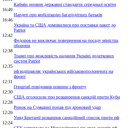
Кабмін оновив державні стандарти середньої освіти
16:49
Нардеп про мобілізацію багатодітних батьків
16:46
Україна та США домовилися про поставки ракет до
Patriot
12:42
Федоров не виключає повернення на посаду міністра
оборони
12:38
Трамп про можливість надання Україні додаткових
систем Patriot
12:35
рф відправляє українських військовополонених на
фронт
12:31
Генштаб повідомив новини з фронту
12:30
США оголосили про розширення санкцій проти Куби
12:28
Ринок на Сумщині попав під дроновий удар
12:26
Уряд Британії розширив санкційний список проти рф
12:24
СБУ затримали на Миколаївщині ще двох агентів рф