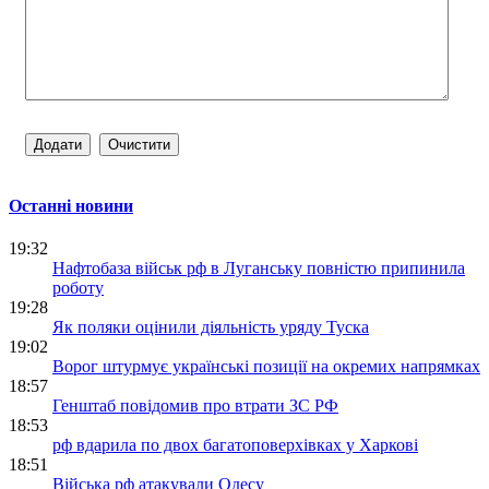
Останні новини
19:32
Нафтобаза військ рф в Луганську повністю припинила
роботу
19:28
Як поляки оцінили діяльність уряду Туска
19:02
Ворог штурмує українські позиції на окремих напрямках
18:57
Генштаб повідомив про втрати ЗС РФ
18:53
рф вдарила по двох багатоповерхівках у Харкові
18:51
Війська рф атакували Одесу