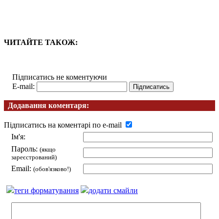
ЧИТАЙТЕ ТАКОЖ:
Підписатись не коментуючи
E-mail:
Додавання коментаря:
Підписатись на коментарі по e-mail
Ім'я:
Пароль:
(якщо
зареєстрований)
Email:
(обов'язково!)
теги форматування
додати смайли