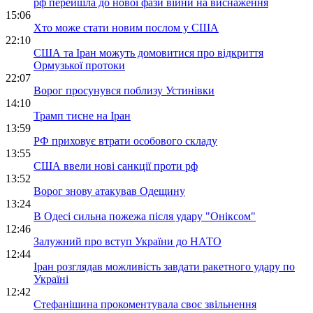
рф перейшла до нової фази війни на виснаження
15:06
Хто може стати новим послом у США
22:10
США та Іран можуть домовитися про відкриття
Ормузької протоки
22:07
Ворог просунувся поблизу Устинівки
14:10
Трамп тисне на Іран
13:59
РФ приховує втрати особового складу
13:55
США ввели нові санкції проти рф
13:52
Ворог знову атакував Одещину
13:24
В Одесі сильна пожежа після удару "Оніксом"
12:46
Залужний про вступ України до НАТО
12:44
Іран розглядав можливість завдати ракетного удару по
Україні
12:42
Стефанішина прокоментувала своє звільнення