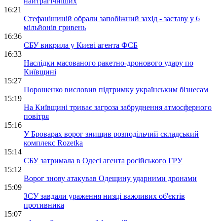
найтрагічніших
16:21
Стефанішиній обрали запобіжний захід - заставу у 6
мільйонів гривень
16:36
СБУ викрила у Києві агента ФСБ
16:33
Наслідки масованого ракетно-дронового удару по
Київщині
15:27
Порошенко висловив підтримку українським бізнесам
15:19
На Київщині триває загроза забруднення атмосферного
повітря
15:16
У Броварах ворог знищив розподільчий складський
комплекс Rozetka
15:14
СБУ затримала в Одесі агента російського ГРУ
15:12
Ворог знову атакував Одещину ударними дронами
15:09
ЗСУ завдали ураження низці важливих об'єктів
противника
15:07