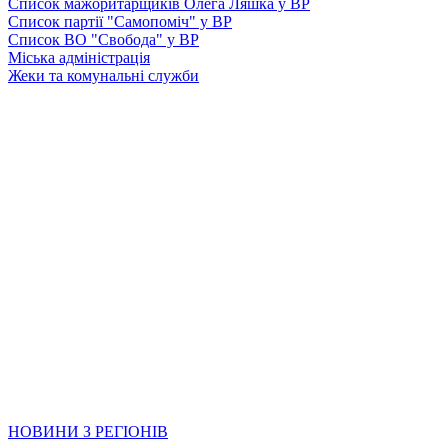
Список мажоритарщиків Олега Ляшка у ВР
Список партії "Самопоміч" у ВР
Список ВО "Свобода" у ВР
Міська адміністрація
Жеки та комунальні служби
НОВИНИ З РЕГІОНІВ