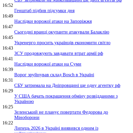
16:52
Генштаб підбив підсумки дня
16:49
Наслідки ворожої атаки на Запоріжжя
16:47
Сьогодні вранці окупанти атакували Балаклію
16:45
Укренерго просить українців економити світло
16:43
ЗСУ продовжують завдавати втрат армії рф
16:41
Наслідки ворожої атаки на Суми
16:39
Ворог зруйнував склад Bosch в Україні
16:31
СБУ затримала на Дніпровщині ще одну агентку рф
16:29
У США бачать покращення обміну розвідданими з
Україною
16:25
Зеленський не планує повертати Федорова до
Міноборони
16:22
Липець 2026 в Україні виявився одним із