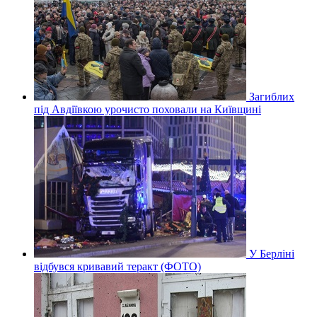
Загиблих
під Авдіївкою урочисто поховали на Київщині
У Берліні
відбувся кривавий теракт (ФОТО)