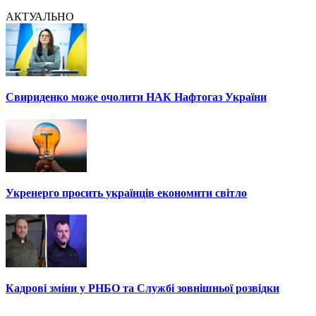
АКТУАЛЬНО
Свириденко може очолити НАК Нафтогаз України
Укренерго просить українців економити світло
Кадрові зміни у РНБО та Службі зовнішньої розвідки