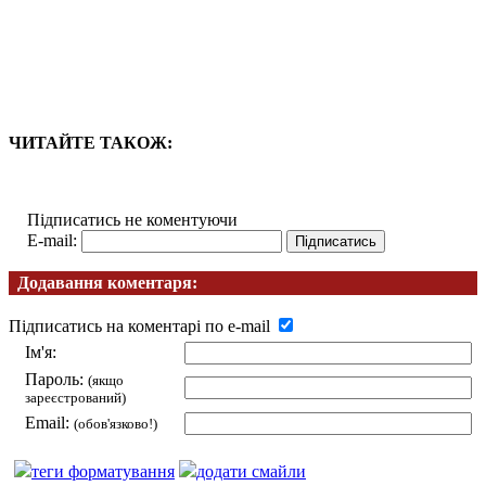
ЧИТАЙТЕ ТАКОЖ:
Підписатись не коментуючи
E-mail:
Додавання коментаря:
Підписатись на коментарі по e-mail
Ім'я:
Пароль:
(якщо
зареєстрований)
Email:
(обов'язково!)
теги форматування
додати смайли