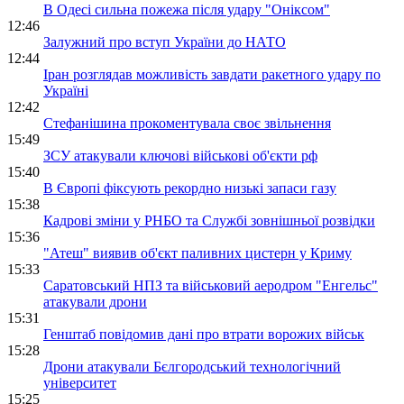
В Одесі сильна пожежа після удару "Оніксом"
12:46
Залужний про вступ України до НАТО
12:44
Іран розглядав можливість завдати ракетного удару по
Україні
12:42
Стефанішина прокоментувала своє звільнення
15:49
ЗСУ атакували ключові військові об'єкти рф
15:40
В Європі фіксують рекордно низькі запаси газу
15:38
Кадрові зміни у РНБО та Службі зовнішньої розвідки
15:36
"Атеш" виявив об'єкт паливних цистерн у Криму
15:33
Саратовський НПЗ та військовий аеродром "Енгельс"
атакували дрони
15:31
Генштаб повідомив дані про втрати ворожих військ
15:28
Дрони атакували Бєлгородський технологічний
університет
15:25