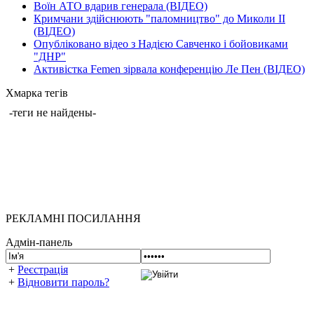
Воїн АТО вдарив генерала (ВІДЕО)
Кримчани здійснюють "паломництво" до Миколи ІІ
(ВІДЕО)
Опубліковано відео з Надією Савченко і бойовиками
"ДНР"
Активістка Femen зірвала конференцію Ле Пен (ВІДЕО)
Хмарка тегів
-теги не найдены-
РЕКЛАМНІ ПОСИЛАННЯ
Адмін-панель
+
Реєстрація
+
Відновити пароль?