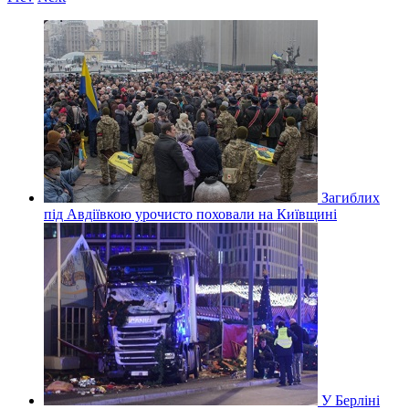
Загиблих
під Авдіївкою урочисто поховали на Київщині
У Берліні