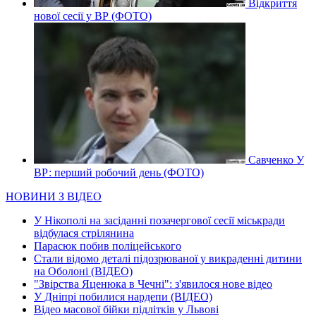
Відкриття
нової сесії у ВР (ФОТО)
Савченко У
ВР: перший робочий день (ФОТО)
НОВИНИ З ВІДЕО
У Нікополі на засіданні позачергової сесії міськради
відбулася стрілянина
Парасюк побив поліцейського
Стали відомо деталі підозрюваної у викраденні дитини
на Оболоні (ВІДЕО)
"Звірства Яценюка в Чечні": з'явилося нове відео
У Дніпрі побилися нардепи (ВІДЕО)
Відео масової бійки підлітків у Львові