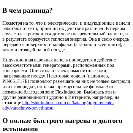
В чем разница?
Несмотря на то, что и электрические, и индукционные панели
работают от сети, принцип их действия различен. В первом
случае электроток проходит через нагревательный элемент, и
в результате образуется тепловая энергия. Она в свою очередь
передается поверхности конфорки (а заодно и всей плите), а
затем и стоящей на ней посуде.
Индукционная варочная панель приводится в действие
высокочастотными генераторами, расположенных под
конфорками. Они создают электромагнитные токи,
нагревающие посуду. Некоторые модели (например,
PIN651F17E) позволяют размещать на них не только кастрюли
или сковородки, но также прямоугольные формы. Это
возможно благодаря зоне FlexInduction. Выбирать эти и
другие разновидности удобно в Интернете, например, на
странице
http://studio-bosch.com.ua/katalog/prigotovlenie-
edy/varochnye-poverhnosti
.
О пользе быстрого нагрева и долгого
остывания