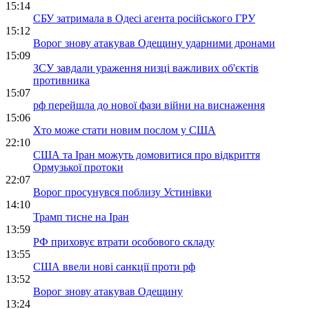
15:14
СБУ затримала в Одесі агента російського ГРУ
15:12
Ворог знову атакував Одещину ударними дронами
15:09
ЗСУ завдали ураження низці важливих об'єктів
противника
15:07
рф перейшла до нової фази війни на виснаження
15:06
Хто може стати новим послом у США
22:10
США та Іран можуть домовитися про відкриття
Ормузької протоки
22:07
Ворог просунувся поблизу Устинівки
14:10
Трамп тисне на Іран
13:59
РФ приховує втрати особового складу
13:55
США ввели нові санкції проти рф
13:52
Ворог знову атакував Одещину
13:24