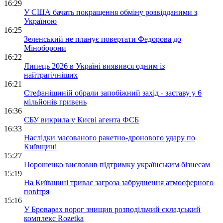
16:29
У США бачать покращення обміну розвідданими з
Україною
16:25
Зеленський не планує повертати Федорова до
Міноборони
16:22
Липець 2026 в Україні виявився одним із
найтрагічніших
16:21
Стефанішиній обрали запобіжний захід - заставу у 6
мільйонів гривень
16:36
СБУ викрила у Києві агента ФСБ
16:33
Наслідки масованого ракетно-дронового удару по
Київщині
15:27
Порошенко висловив підтримку українським бізнесам
15:19
На Київщині триває загроза забруднення атмосферного
повітря
15:16
У Броварах ворог знищив розподільчий складський
комплекс Rozetka