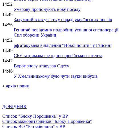
14:52
Умєрову пропонують нову посаду
14:49
Залужний взяв участь у нараді українських послів
14:56
Генштаб повідомив подробиці успішної спецоперації
Сил оборони України
14:52
рф атакувала відділення "Нової пошти" у Гайсині
14:49
СБУ затримала ще одного російського агента
14:47
Ворог знову атакував Одесу
14:46
У Хмельницькому було чути звуки вибухів
+
архів новин
ДОВІДНИК
Список "Блоку Порошенка" у ВР
Список мажоритарщиків "Блоку Порошенка"
Список ВО "Батьківщина" у ВР