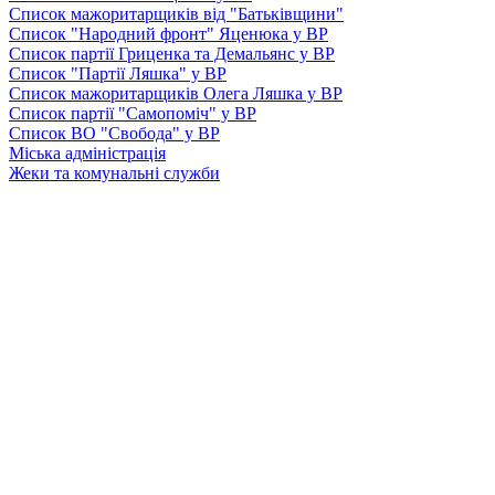
Список мажоритарщиків від "Батьківщини"
Список "Народний фронт" Яценюка у ВР
Список партії Гриценка та Демальянс у ВР
Список "Партії Ляшка" у ВР
Список мажоритарщиків Олега Ляшка у ВР
Список партії "Самопоміч" у ВР
Список ВО "Свобода" у ВР
Міська адміністрація
Жеки та комунальні служби