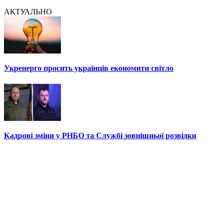
АКТУАЛЬНО
Укренерго просить українців економити світло
Кадрові зміни у РНБО та Службі зовнішньої розвідки