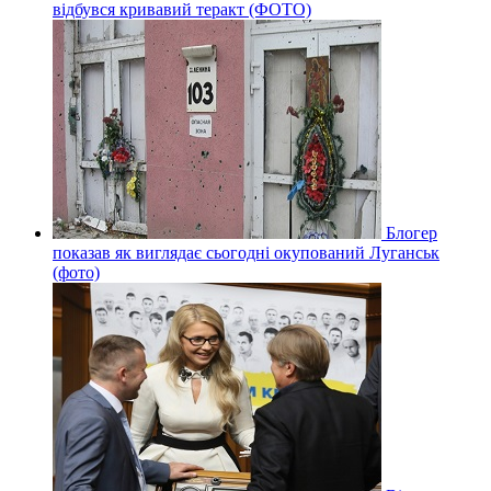
відбувся кривавий теракт (ФОТО)
Блогер
показав як виглядає сьогодні окупований Луганськ
(фото)