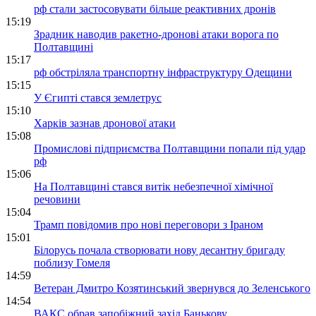
рф стали застосовувати більше реактивних дронів
15:19
Зрадник наводив ракетно-дронові атаки ворога по
Полтавщині
15:17
рф обстріляла транспортну інфраструктуру Одещини
15:15
У Єгипті стався землетрус
15:10
Харків зазнав дронової атаки
15:08
Промислові підприємства Полтавщини попали під удар
рф
15:06
На Полтавщині стався витік небезпечної хімічної
речовини
15:04
Трамп повідомив про нові переговори з Іраном
15:01
Білорусь почала створювати нову десантну бригаду
поблизу Гомеля
14:59
Ветеран Дмитро Козятинський звернувся до Зеленського
14:54
ВАКС обрав запобіжний захід Банькову