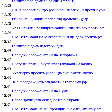
Генштаб повідомив новини з фронту
12:30
США оголосили про розширення санкцій проти Куби
12:28
Ринок на Сумщині попав під дроновий удар
12:26
Уряд Британії розширив санкційний список проти рф
12:24
СБУ затримали на Миколаївщині ще двох агентів рф
16:52
Генштаб підбив підсумки дня
16:49
Наслідки ворожої атаки на Запоріжжя
16:47
Сьогодні вранці окупанти атакували Балаклію
16:45
Укренерго просить українців економити світло
16:43
ЗСУ продовжують завдавати втрат армії рф
16:41
Наслідки ворожої атаки на Суми
16:39
Ворог зруйнував склад Bosch в Україні
16:31
СБУ затримала на Дніпровщині ще одну агентку рф