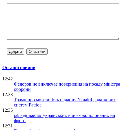
Останні новини
12:42
Федоров не виключає повернення на посаду міністра
оборони
12:38
Трамп про можливість надання Україні додаткових
систем Patriot
12:35
рф відправляє українських військовополонених на
фронт
12:31