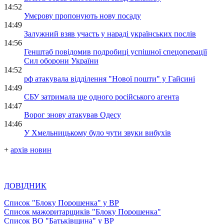
14:52
Умєрову пропонують нову посаду
14:49
Залужний взяв участь у нараді українських послів
14:56
Генштаб повідомив подробиці успішної спецоперації
Сил оборони України
14:52
рф атакувала відділення "Нової пошти" у Гайсині
14:49
СБУ затримала ще одного російського агента
14:47
Ворог знову атакував Одесу
14:46
У Хмельницькому було чути звуки вибухів
+
архів новин
ДОВІДНИК
Список "Блоку Порошенка" у ВР
Список мажоритарщиків "Блоку Порошенка"
Список ВО "Батьківщина" у ВР