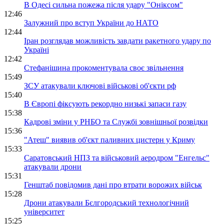
В Одесі сильна пожежа після удару "Оніксом"
12:46
Залужний про вступ України до НАТО
12:44
Іран розглядав можливість завдати ракетного удару по
Україні
12:42
Стефанішина прокоментувала своє звільнення
15:49
ЗСУ атакували ключові військові об'єкти рф
15:40
В Європі фіксують рекордно низькі запаси газу
15:38
Кадрові зміни у РНБО та Службі зовнішньої розвідки
15:36
"Атеш" виявив об'єкт паливних цистерн у Криму
15:33
Саратовський НПЗ та військовий аеродром "Енгельс"
атакували дрони
15:31
Генштаб повідомив дані про втрати ворожих військ
15:28
Дрони атакували Бєлгородський технологічний
університет
15:25