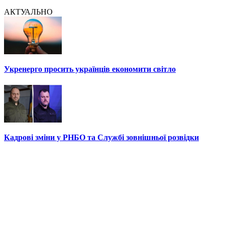
АКТУАЛЬНО
Укренерго просить українців економити світло
Кадрові зміни у РНБО та Службі зовнішньої розвідки