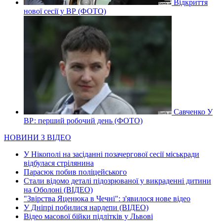
Відкриття
нової сесії у ВР (ФОТО)
Савченко У
ВР: перший робочий день (ФОТО)
НОВИНИ З ВІДЕО
У Нікополі на засіданні позачергової сесії міськради
відбулася стрілянина
Парасюк побив поліцейського
Стали відомо деталі підозрюваної у викраденні дитини
на Оболоні (ВІДЕО)
"Звірства Яценюка в Чечні": з'явилося нове відео
У Дніпрі побилися нардепи (ВІДЕО)
Відео масової бійки підлітків у Львові