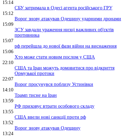
15:14
СБУ затримала в Одесі агента російського ГРУ
15:12
Ворог знову атакував Одещину ударними дронами
15:09
ЗСУ завдали ураження низці важливих об'єктів
противника
15:07
рф перейшла до нової фази війни на виснаження
15:06
Хто може стати новим послом у США
22:10
США та Іран можуть домовитися про відкриття
Ормузької протоки
22:07
Ворог просунувся поблизу Устинівки
14:10
Трамп тисне на Іран
13:59
РФ приховує втрати особового складу
13:55
США ввели нові санкції проти рф
13:52
Ворог знову атакував Одещину
13:24