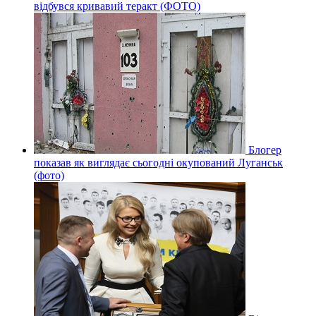
відбувся кривавий теракт (ФОТО)
Блогер
показав як виглядає сьогодні окупований Луганськ
(фото)