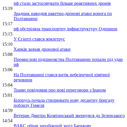
рф стали застосовувати більше реактивних дронів
15:19
Зрадник наводив ракетно-дронові атаки ворога по
Полтавщині
15:17
рф обстріляла транспортну інфраструктуру Одещини
15:15
У Єгипті стався землетрус
15:10
Харків зазнав дронової атаки
15:08
Промислові підприємства Полтавщини попали під удар
рф
15:06
На Полтавщині стався витік небезпечної хімічної
речовини
15:04
Трамп повідомив про нові переговори з Іраном
15:01
Білорусь почала створювати нову десантну бригаду
поблизу Гомеля
14:59
Ветеран Дмитро Козятинський звернувся до Зеленського
14:54
ВАКС обрав запобіжний захід Банькову