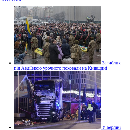
Загиблих
під Авдіївкою урочисто поховали на Київщині
У Берліні