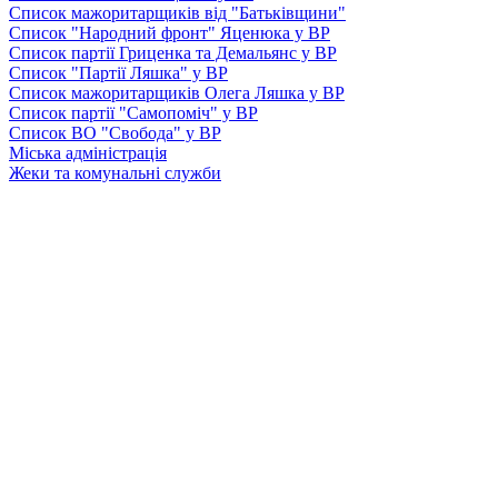
Список мажоритарщиків від "Батьківщини"
Список "Народний фронт" Яценюка у ВР
Список партії Гриценка та Демальянс у ВР
Список "Партії Ляшка" у ВР
Список мажоритарщиків Олега Ляшка у ВР
Список партії "Самопоміч" у ВР
Список ВО "Свобода" у ВР
Міська адміністрація
Жеки та комунальні служби