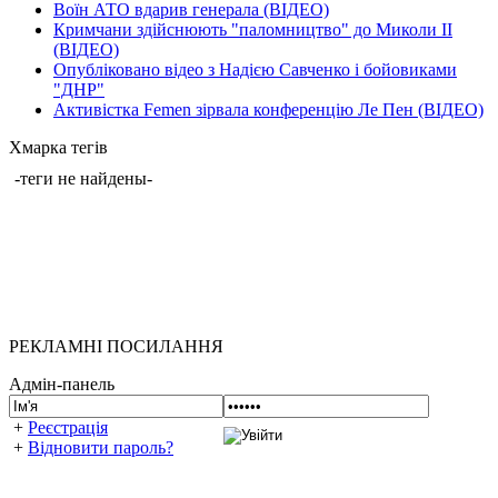
Воїн АТО вдарив генерала (ВІДЕО)
Кримчани здійснюють "паломництво" до Миколи ІІ
(ВІДЕО)
Опубліковано відео з Надією Савченко і бойовиками
"ДНР"
Активістка Femen зірвала конференцію Ле Пен (ВІДЕО)
Хмарка тегів
-теги не найдены-
РЕКЛАМНІ ПОСИЛАННЯ
Адмін-панель
+
Реєстрація
+
Відновити пароль?