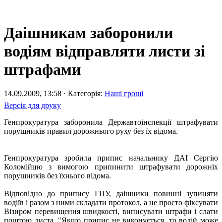
Даішникам заборонили
водіям відправляти листи зі
штрафами
14.09.2009, 13:58 · Категорія:
Наші гроші
Версія для друку
Генпрокуратура заборонила Державтоінспекції штрафувати
порушників правил дорожнього руху без їх відома.
Генпрокуратура зробила припис начальнику ДАІ Сергію
Коломійцю з вимогою припинити штрафувати дорожніх
порушників без їхнього відома.
Відповідно до припису ГПУ, даішники повинні зупиняти
водіїв і разом з ними складати протокол, а не просто фіксувати
Візиром перевищення швидкості, виписувати штрафи і слати
поштою листа. "Якщо припис не виконується, то водій може