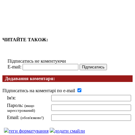
ЧИТАЙТЕ ТАКОЖ:
Підписатись не коментуючи
E-mail:
Додавання коментаря:
Підписатись на коментарі по e-mail
Ім'я:
Пароль:
(якщо
зареєстрований)
Email:
(обов'язково!)
теги форматування
додати смайли