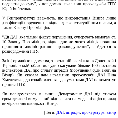
подавати до суду", - повідомив начальник прес-служби ГПУ
Юрій Бойченко.
У Генпрокуратурі вважають, що використання Візира лише
для фіксації порушень не відповідає конституційним правам, а
також Закону Про міліцію.
"Дії ДАІ, яка тільки фіксує порушення, суперечать вимогам ст.
10 Закону Про міліцію, відповідно до якого міліція повинна
припиняти адміністративні правопорушення", - йдеться в
розпорядженні ГПУ.
За інформацією відомства, за останній час тільки в Донецькій і
Тернопільській областях суди скасували більше 100 постанов
інспекторів ДАІ про сплату штрафів (порушення були зняті на
Візир). Як сказала нам начальник прес-служби ДАІ Ніна
Хмелевська, до ознайомлення з документами ДАІ не коментує
припис ГПУ.
Як повідомлялося в липні, Департамент ДАІ під тиском
громадськості вимушений відправити на модернізацію прилад
вимірювання швидкості Візир.
| Теги:
ДАІ
,
штрафи
,
прокуратура
,
візир