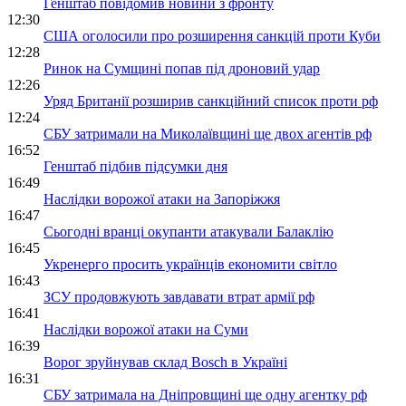
Генштаб повідомив новини з фронту
12:30
США оголосили про розширення санкцій проти Куби
12:28
Ринок на Сумщині попав під дроновий удар
12:26
Уряд Британії розширив санкційний список проти рф
12:24
СБУ затримали на Миколаївщині ще двох агентів рф
16:52
Генштаб підбив підсумки дня
16:49
Наслідки ворожої атаки на Запоріжжя
16:47
Сьогодні вранці окупанти атакували Балаклію
16:45
Укренерго просить українців економити світло
16:43
ЗСУ продовжують завдавати втрат армії рф
16:41
Наслідки ворожої атаки на Суми
16:39
Ворог зруйнував склад Bosch в Україні
16:31
СБУ затримала на Дніпровщині ще одну агентку рф