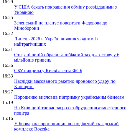
16:29
У США бачать покращення обміну розвідданими з
Україною
16:25
Зеленський не планує повертати Федорова до
Міноборони
16:22
Липець 2026 в Україні виявився одним із
найтрагічніших
16:21
Стефанішиній обрали запобіжний захід - заставу у 6
мільйонів гривень
16:36
СБУ викрила у Києві агента ФСБ
16:33
Наслідки масованого ракетно-дронового удару по
Київщині
15:27
Порошенко висловив підтримку українським бізнесам
15:19
На Київщині триває загроза забруднення атмосферного
повітря
15:16
У Броварах ворог знищив розподільчий складський
комплекс Rozetka