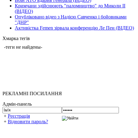
Воїн АТО вдарив генерала (ВІДЕО)
Кримчани здійснюють "паломництво" до Миколи ІІ
(ВІДЕО)
Опубліковано відео з Надією Савченко і бойовиками
"ДНР"
Активістка Femen зірвала конференцію Ле Пен (ВІДЕО)
Хмарка тегів
-теги не найдены-
РЕКЛАМНІ ПОСИЛАННЯ
Адмін-панель
+
Реєстрація
+
Відновити пароль?