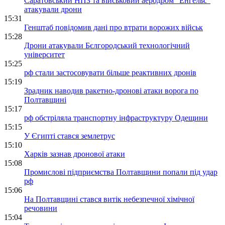
Саратовський НПЗ та військовий аеродром "Енгельс"
атакували дрони
15:31
Генштаб повідомив дані про втрати ворожих військ
15:28
Дрони атакували Бєлгородський технологічний
університет
15:25
рф стали застосовувати більше реактивних дронів
15:19
Зрадник наводив ракетно-дронові атаки ворога по
Полтавщині
15:17
рф обстріляла транспортну інфраструктуру Одещини
15:15
У Єгипті стався землетрус
15:10
Харків зазнав дронової атаки
15:08
Промислові підприємства Полтавщини попали під удар
рф
15:06
На Полтавщині стався витік небезпечної хімічної
речовини
15:04