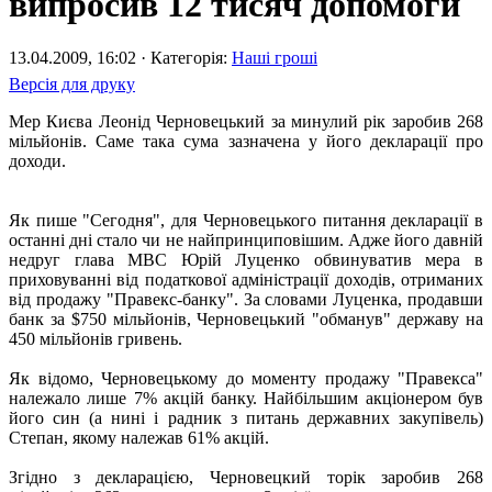
випросив 12 тисяч допомоги
13.04.2009, 16:02 · Категорія:
Наші гроші
Версія для друку
Мер Києва Леонід Черновецький за минулий рік заробив 268
мільйонів. Саме така сума зазначена у його декларації про
доходи.
Як пише "Сегодня", для Черновецького питання декларації в
останні дні стало чи не найпринциповішим. Адже його давній
недруг глава МВС Юрій Луценко обвинуватив мера в
приховуванні від податкової адміністрації доходів, отриманих
від продажу "Правекс-банку". За словами Луценка, продавши
банк за $750 мільйонів, Черновецький "обманув" державу на
450 мільйонів гривень.
Як відомо, Черновецькому до моменту продажу "Правекса"
належало лише 7% акцій банку. Найбільшим акціонером був
його син (а нині і радник з питань державних закупівель)
Степан, якому належав 61% акцій.
Згідно з декларацією, Черновецкий торік заробив 268