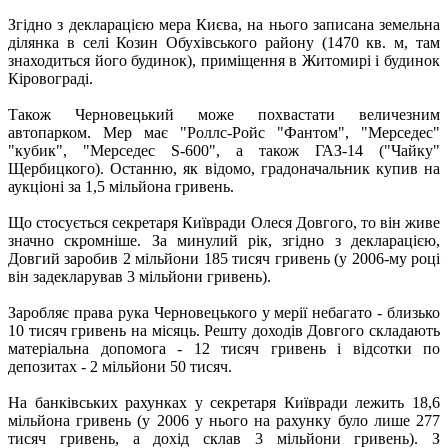
Згідно з декларацією мера Києва, на нього записана земельна
ділянка в селі Козин Обухівського району (1470 кв. м, там
знаходиться його будинок), приміщення в Житомирі і будинок
Кіровограді.
Також Черновецький може похвастати величезним
автопарком. Мер має "Роллс-Ройс "Фантом", "Мерседес"
"кубик", "Мерседес S-600", а також ГАЗ-14 ("Чайку"
Щербицкого). Останню, як відомо, градоначальник купив на
аукціоні за 1,5 мільйона гривень.
Що стосується секретаря Київради Олеся Довгого, то він живе
значно скромніше. За минулий рік, згідно з декларацією,
Довгий заробив 2 мільйони 185 тисяч гривень (у 2006-му році
він задекларував 3 мільйони гривень).
Заробляє права рука Черновецького у мерії небагато - близько
10 тисяч гривень на місяць. Решту доходів Довгого складають
матеріальна допомога - 12 тисяч гривень і відсотки по
депозитах - 2 мільйони 50 тисяч.
На банківських рахунках у секретаря Київради лежить 18,6
мільйона гривень (у 2006 у нього на рахунку було лише 277
тисяч гривень, а дохід склав 3 мільйони гривень). З