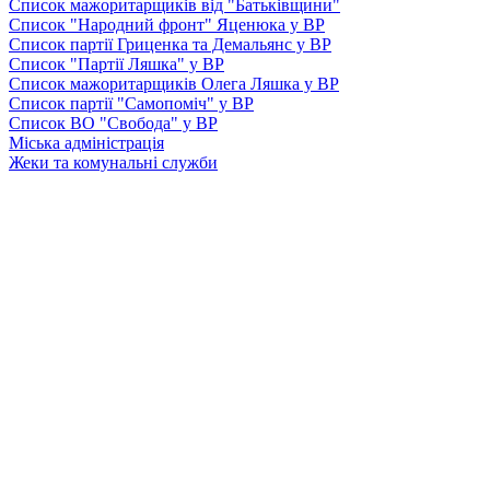
Список мажоритарщиків від "Батьківщини"
Список "Народний фронт" Яценюка у ВР
Список партії Гриценка та Демальянс у ВР
Список "Партії Ляшка" у ВР
Список мажоритарщиків Олега Ляшка у ВР
Список партії "Самопоміч" у ВР
Список ВО "Свобода" у ВР
Міська адміністрація
Жеки та комунальні служби