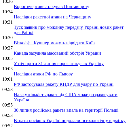
10:36
Ворог вчергове атакував Полтавщину
10:34
Наслідки ракетної атаки на Черкащину
10:31
Туск заявив про можливу передачу Україні нових ракет
для Patriot
10:30
Віткофф і Кушнер можуть відвідати Київ
10:27
Канада засудила масований обстріл України
10:05
У ніч проти 31 липня ворог атакував Україну
10:03
Наслідки атаки РФ по Львову
10:01
РФ застосувала ракету КНДР для удару по Україні
09:58
На яку кількість ракет від США може розраховувати
Україна
09:55
30 липня російська ракета впала на території Польщі
09:53
Втрати росіян в Україні подолали психологічну відмітку
09:52