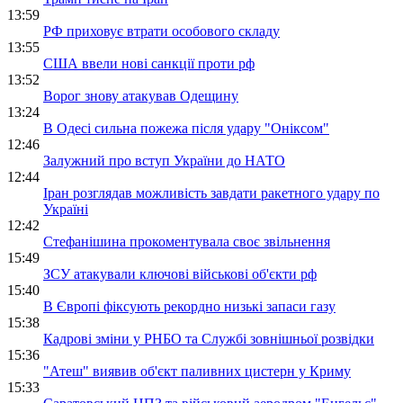
13:59
РФ приховує втрати особового складу
13:55
США ввели нові санкції проти рф
13:52
Ворог знову атакував Одещину
13:24
В Одесі сильна пожежа після удару "Оніксом"
12:46
Залужний про вступ України до НАТО
12:44
Іран розглядав можливість завдати ракетного удару по
Україні
12:42
Стефанішина прокоментувала своє звільнення
15:49
ЗСУ атакували ключові військові об'єкти рф
15:40
В Європі фіксують рекордно низькі запаси газу
15:38
Кадрові зміни у РНБО та Службі зовнішньої розвідки
15:36
"Атеш" виявив об'єкт паливних цистерн у Криму
15:33