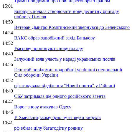
Трамп повідомив про нові переговори з Іраном
15:01
Білорусь почала створювати нову десантну бригаду
поблизу Гомеля
14:59
Ветеран Дмитро Козятинський звернувся до Зеленського
14:54
ВАКС обрав запобіжний захід Банькову
14:52
Умєрову пропонують нову посаду
14:49
Залужний взяв участь у нараді українських послів
14:56
Генштаб повідомив подробиці успішної спецоперації
Сил оборони України
14:52
рф атакувала відділення "Нової пошти" у Гайсині
14:49
СБУ затримала ще одного російського агента
14:47
Ворог знову атакував Одесу
14:46
У Хмельницькому було чути звуки вибухів
10:41
рф вбила цілу багатодітну родину