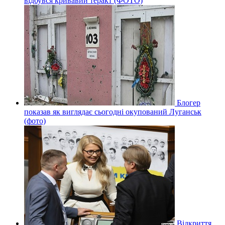
відбувся кривавий теракт (ФОТО)
Блогер
показав як виглядає сьогодні окупований Луганськ
(фото)
Відкриття