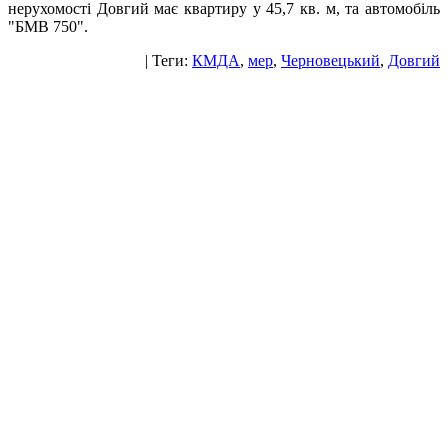
нерухомості Довгий має квартиру у 45,7 кв. м, та автомобіль
"БМВ 750".
| Теги:
КМДА
,
мер
,
Черновецький
,
Довгий