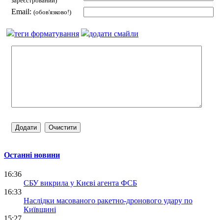
зареєстрований)
Email:
(обов'язково!)
теги форматування
додати смайли
Останні новини
16:36
СБУ викрила у Києві агента ФСБ
16:33
Наслідки масованого ракетно-дронового удару по
Київщині
15:27