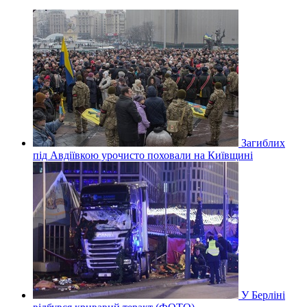
Загиблих
під Авдіївкою урочисто поховали на Київщині
У Берліні