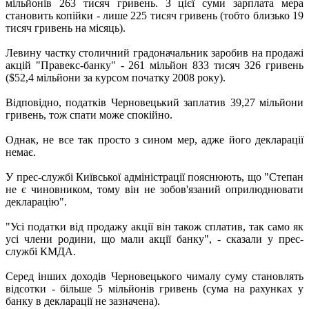
мільйонів 263 тисяч гривень. З цієї суми зарплата мера
становить копійки - лише 225 тисяч гривень (тобто близько 19
тисяч гривень на місяць).
Левину частку столичний градоначальник заробив на продажі
акцій "Правекс-банку" - 261 мільйон 833 тисяч 326 гривень
($52,4 мільйони за курсом початку 2008 року).
Відповідно, податків Черновецький заплатив 39,27 мільйони
гривень, тож спати може спокійно.
Однак, не все так просто з сином мер, адже його декларації
немає.
У прес-службі Київської адміністрації пояснюють, що "Степан
не є чиновником, тому він не зобов'язаний оприлюднювати
декларацію".
"Усі податки від продажу акції він також сплатив, так само як
усі члени родини, що мали акції банку", - сказали у прес-
службі КМДА.
Серед інших доходів Черновецького чималу суму становлять
відсотки - більше 5 мільйонів гривень (сума на рахунках у
банку в декларації не зазначена).