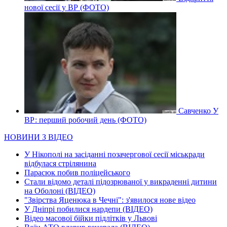
нової сесії у ВР (ФОТО)
Савченко У
ВР: перший робочий день (ФОТО)
НОВИНИ З ВІДЕО
У Нікополі на засіданні позачергової сесії міськради
відбулася стрілянина
Парасюк побив поліцейського
Стали відомо деталі підозрюваної у викраденні дитини
на Оболоні (ВІДЕО)
"Звірства Яценюка в Чечні": з'явилося нове відео
У Дніпрі побилися нардепи (ВІДЕО)
Відео масової бійки підлітків у Львові