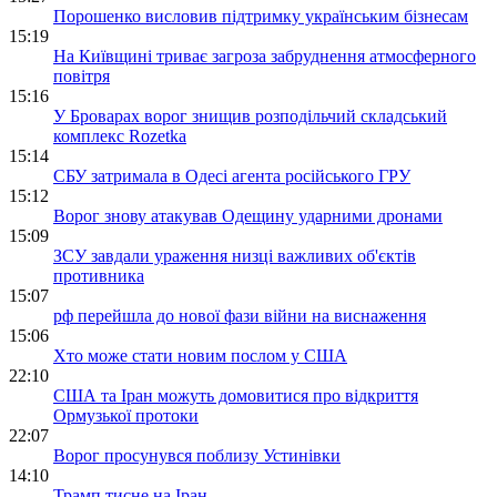
Порошенко висловив підтримку українським бізнесам
15:19
На Київщині триває загроза забруднення атмосферного
повітря
15:16
У Броварах ворог знищив розподільчий складський
комплекс Rozetka
15:14
СБУ затримала в Одесі агента російського ГРУ
15:12
Ворог знову атакував Одещину ударними дронами
15:09
ЗСУ завдали ураження низці важливих об'єктів
противника
15:07
рф перейшла до нової фази війни на виснаження
15:06
Хто може стати новим послом у США
22:10
США та Іран можуть домовитися про відкриття
Ормузької протоки
22:07
Ворог просунувся поблизу Устинівки
14:10
Трамп тисне на Іран