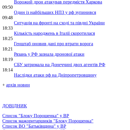
Ворожий дрон атакував передмістя Харкова
09:50
Один із найбільших НПЗ у рф зупинився
09:48
Ситуація на фронті на сході та півдні України
18:33
Кількість народжень в Італії скоротилася
18:25
Генштаб оновив дані про втрати ворога
18:21
Рязань у РФ зазнала дронової атаки
18:19
СБУ затримала на Донеччині двох агентів РФ
18:14
Наслідки атаки рф на Дніпропетровщину
+
архів новин
ДОВІДНИК
Список "Блоку Порошенка" у ВР
Список мажоритарщиків "Блоку Порошенка"
Список ВО "Батьківщина" у ВР