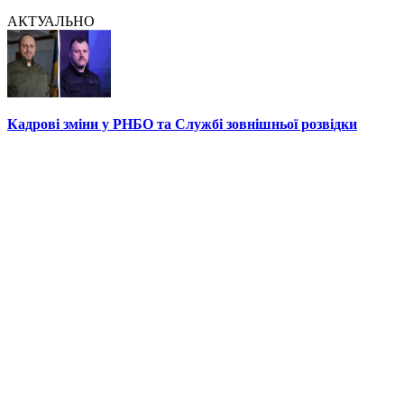
АКТУАЛЬНО
Кадрові зміни у РНБО та Службі зовнішньої розвідки